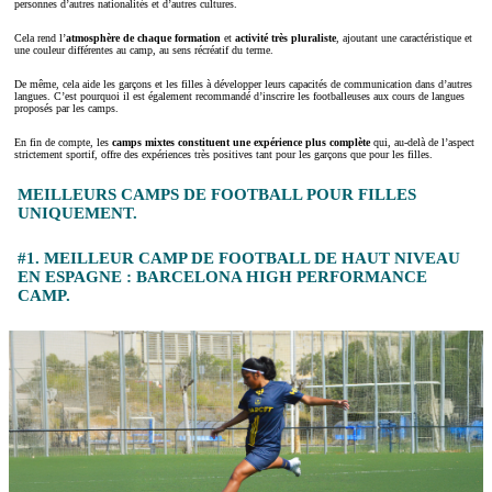
personnes d’autres nationalités et d’autres cultures.
Cela rend l’
atmosphère de
chaque formation
et
activité très pluraliste
, ajoutant une caractéristique et
une couleur différentes au camp, au sens récréatif du terme.
De même, cela aide les garçons et les filles à développer leurs capacités de communication dans d’autres
langues. C’est pourquoi il est également recommandé d’inscrire les footballeuses aux cours de langues
proposés par les camps.
En fin de compte, les
camps mixtes constituent une expérience plus complète
qui, au-delà de l’aspect
strictement sportif, offre des expériences très positives tant pour les garçons que pour les filles.
MEILLEURS CAMPS DE FOOTBALL POUR FILLES
UNIQUEMENT.
#1. MEILLEUR CAMP DE FOOTBALL DE HAUT NIVEAU
EN ESPAGNE : BARCELONA HIGH PERFORMANCE
CAMP.