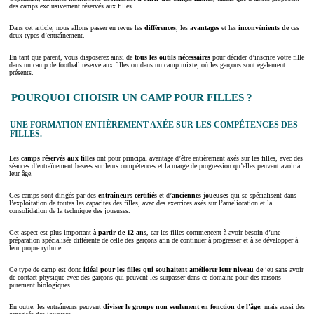
des camps exclusivement réservés aux filles.
Dans cet article, nous allons passer en revue les
différences
, les
avantages
et les
inconvénients de
ces
deux types d’entraînement.
En tant que parent, vous disposerez ainsi de
tous les outils nécessaires
pour décider d’inscrire votre fille
dans un camp de football réservé aux filles ou dans un camp mixte, où les garçons sont également
présents.
POURQUOI CHOISIR UN CAMP POUR FILLES ?
UNE FORMATION ENTIÈREMENT AXÉE SUR LES COMPÉTENCES DES
FILLES.
Les
camps réservés aux filles
ont pour principal avantage d’être entièrement axés sur les filles, avec des
séances d’entraînement basées sur leurs compétences et la marge de progression qu’elles peuvent avoir à
leur âge.
Ces camps sont dirigés par des
entraîneurs certifiés
et d’
anciennes joueuses
qui se spécialisent dans
l’exploitation de toutes les capacités des filles, avec des exercices axés sur l’amélioration et la
consolidation de la technique des joueuses.
Cet aspect est plus important à
partir de 12 ans
, car les filles commencent à avoir besoin d’une
préparation spécialisée différente de celle des garçons afin de continuer à progresser et à se développer à
leur propre rythme.
Ce type de camp est donc
idéal pour les filles qui souhaitent améliorer leur niveau de
jeu sans avoir
de contact physique avec des garçons qui peuvent les surpasser dans ce domaine pour des raisons
purement biologiques.
En outre, les entraîneurs peuvent
diviser le groupe non seulement en fonction de l’âge
, mais aussi des