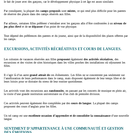
le fait de jouer avec des garçons, car le développement physique à cet âge est assez similaire.
Par conséquent, la plupart des
camps proposés
sont
mixtes
, ce qui rend plus difficile pour les parents
de réserver des places dans des camps réservés aux filles.
Par ailleurs, certaines filles préfèrent s’entraîner avec les garçons afin d’être confrontées à un
niveau de
jeu plus élevé
et de
se dépasser
d’un point de vue physique.
Tout dépend des préférences des parents et du joueur, ainsi que de la disponibilité des places offertes par
les camps.
EXCURSIONS, ACTIVITÉS RÉCRÉATIVES ET COURS DE LANGUES.
Les colonies de vacances réservées aux filles
proposent
également
des activités récréatives
, des
excursions et des visites de sites historiques dans les villes proches des installations où séjournent les
filles.
Il s’agit là d’un autre
grand attrait de
ces événements. Les filles ne se concentrent pas seulement sur
l’amélioration de leurs performances dans le camp, mais disposent également de leur temps libre et de
leurs loisirs pour se distraire du stress de leur routine quotidienne.
Les activités vont des excursions aux
randonnées
, en passant par les concerts de musique en plein air,
la visite d’une grande institution universitaire ou d’un club de première division.
Ces activités peuvent également être complétées par des
cours de langue
. La plupart des camps
proposent des cours d’anglais pour les filles.
Un tel camp est une
excellente occasion d’apprendre et de consolider la connaissance
d’une nouvelle
langue.
SENTIMENT D’APPARTENANCE À UNE COMMUNAUTÉ ET GESTION
DES ÉMOTIONS.