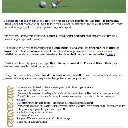
Ce
camp de haute performance Barcelone
, proposé par une
prestigieuse académie de
Barcelone
,
inculque une philosophie selon laquelle le talent n’est pas un don génétique, mais un produit de l’effort
qui se développe par le biais d’un apprentissage intelligent.
Sur cette base, l’académie dispose d’un
plan d’entraînement complet
pour préparer les filles de la
manière la plus optimale possible.
Elle dispose d’une équipe professionnelle d’
entraîneurs
, d’
analystes
, de
psychologues sportifs
, de
formateurs
et de
nutritionnistes
qui collaborent au développement des jeunes filles, avec des
installations modernes situées dans l’une des villes de
football
les plus
traditionnelles
d’
Europe
.
L’académie a formé des joueurs tels que
David Soria
,
Konrad de la Fuente
et
Oliver Torres
, qui
évoluent tous dans le football professionnel.
Il s’agit sans aucun doute d’un
camp de haut niveau pour les filles
, hautement recommandé pour les
joueuses d’élite qui souhaitent augmenter leur potentiel encore plus haut.
Entraînement de haute intensité avec plus de 30 heures par semaine
Pour les filles de 8 à 21 ans.
Une école de valeurs qui éduque les enfants du niveau footballistique au niveau personnel.
L’académie a une grande visibilité qui projette ses joueurs vers des clubs professionnels en
Europe
.
Les entraîneurs ont une grande expérience de l’entraînement sportif.
L’académie propose des camps exclusivement pour les filles, mais aussi pour les garçons et les
filles, ainsi que pour les garçons et les filles.
Visite touristique de Barcelone.
Kit d’entraînement.
Rapport d’évaluation complet à la fin du stage.
Cours de langue en option.