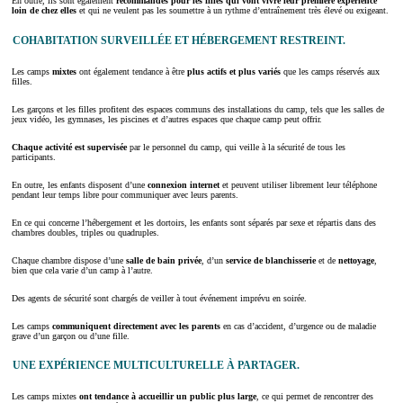
En outre, ils sont également
recommandés pour les filles qui vont vivre leur première expérience
loin de chez elles
et qui ne veulent pas les soumettre à un rythme d’entraînement très élevé ou exigeant.
COHABITATION SURVEILLÉE ET HÉBERGEMENT RESTREINT.
Les camps
mixtes
ont également tendance à être
plus actifs et plus variés
que les camps réservés aux
filles.
Les garçons et les filles profitent des espaces communs des installations du camp, tels que les salles de
jeux vidéo, les gymnases, les piscines et d’autres espaces que chaque camp peut offrir.
Chaque activité est
supervisée
par le personnel du camp, qui veille à la sécurité de tous les
participants.
En outre, les enfants disposent d’une
connexion internet
et peuvent utiliser librement leur téléphone
pendant leur temps libre pour communiquer avec leurs parents.
En ce qui concerne l’hébergement et les dortoirs, les enfants sont séparés par sexe et répartis dans des
chambres doubles, triples ou quadruples.
Chaque chambre dispose d’une
salle de bain privée
, d’un
service de
blanchisserie
et de
nettoyage
,
bien que cela varie d’un camp à l’autre.
Des agents de sécurité sont chargés de veiller à tout événement imprévu en soirée.
Les camps
communiquent directement avec les parents
en cas d’accident, d’urgence ou de maladie
grave d’un garçon ou d’une fille.
UNE EXPÉRIENCE MULTICULTURELLE À PARTAGER.
Les camps mixtes
ont tendance à accueillir un public plus large
, ce qui permet de rencontrer des