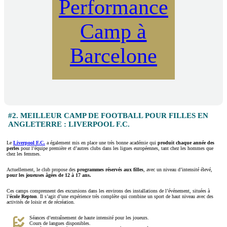
Performance
Camp à
Barcelone
#2. MEILLEUR CAMP DE FOOTBALL POUR FILLES EN
ANGLETERRE : LIVERPOOL F.C.
Le
Liverpool F.C.
a également mis en place une très bonne académie qui
produit chaque année des
perles
pour l’équipe première et d’autres clubs dans les ligues européennes, tant chez les hommes que
chez les femmes.
Actuellement, le club propose des
programmes réservés aux filles
, avec un niveau d’intensité élevé,
pour les joueuses âgées de 12 à 17 ans.
Ces camps comprennent des excursions dans les environs des installations de l’événement, situées à
l’
école Repton
. Il s’agit d’une expérience très complète qui combine un sport de haut niveau avec des
activités de loisir et de récréation.
Séances d’entraînement de haute intensité pour les joueurs.
Cours de langues disponibles.