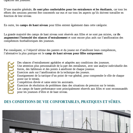
capacités des joueuses.
D’une manière générale,
ils sont plus confortables pour les entraîneurs et les étudiants
, car tous les
efforts des sessions peuvent être concentrés sur eux et sur tous les aspects qu’ils doivent travailler en
fonction de leur niveau.
En outre, les
camps de haut niveau
pour filles entrent également dans cette catégorie.
La grande majorité des camps de haut niveau sont réservés aux filles et ne sont pas mixtes, car
ils
augmentent l’intensité des séances d’entraînement
et sont encore plus axés sur l’amélioration des
compétences footballistiques des joueuses.
Par conséquent, si l’objectif ultime des parents et du joueur est d’améliorer leurs compétences,
l’alternative la plus pratique est le
camp de haut niveau pour
filles
uniquement
.
Des séances d’entraînement agréables et adaptées aux conditions des joueuses.
Une attention plus personnalisée de la part des entraîneurs, avec une analyse individuelle des
forces, des faiblesses et des points à améliorer de chaque joueuse.
Exercices axés sur l’amélioration de la technique des joueurs.
Enseignement de la tactique d’un point de vue général, pour comprendre le rôle de chaque
poste sur le terrain.
Compétition élevée et saine entre les assistants.
Exercices de résolution de problèmes dans des situations de pression sur le terrain.
Les camps de haute performance sont principalement réservés aux filles et sont recommandés
pour les joueuses d’élite et de haut niveau.
DES CONDITIONS DE VIE CONFORTABLES, PRATIQUES ET SÛRES.