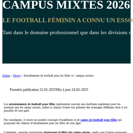
CAMPUS MIXTES
2026
LE FOOTBALL FÉMININ A CONNU UN ESS
Tant dans le domaine professionnel que dans les divisions d
Ertheo
»
Blogs
»
Entraînement de football pour les filles vs. campus mixtes
Première publication 22-01-2025
Mis à jour 24-02-2025
Les
entraînements de football pour filles
représentent souvent une meilleure expérience pour les
joueuses que les camps mixtes, même si chacun d’entre eux présente des avantages différents dont il est
possible de tirer parti.
Par conséquent, il existe un nombre croissant d’académies et de
camps de football pour filles
qui
proposent des séances d’entraînement pour les filles de tous âges.
Cependant, certaines institutions
choisissent d’offrir des camps mixtes
, tandis que d’autres proposent