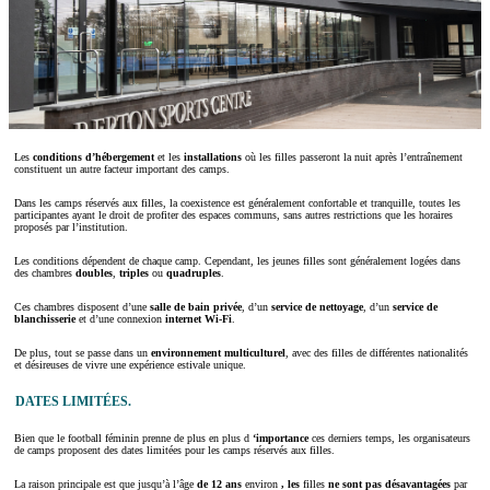
Les
conditions d’hébergement
et les
installations
où les filles passeront la nuit après l’entraînement
constituent un autre facteur important des camps.
Dans les camps réservés aux filles, la coexistence est généralement confortable et tranquille, toutes les
participantes ayant le droit de profiter des espaces communs, sans autres restrictions que les horaires
proposés par l’institution.
Les conditions dépendent de chaque camp. Cependant, les jeunes filles sont généralement logées dans
des chambres
doubles
,
triples
ou
quadruples
.
Ces chambres disposent d’une
salle de bain privée
, d’un
service de nettoyage
, d’un
service de
blanchisserie
et d’une connexion
internet Wi-Fi
.
De plus, tout se passe dans un
environnement multiculturel
, avec des filles de différentes nationalités
et désireuses de vivre une expérience estivale unique.
DATES LIMITÉES.
Bien que le football féminin prenne de plus en plus d
‘importance
ces derniers temps, les organisateurs
de camps proposent des dates limitées pour les camps réservés aux filles.
La raison principale est que jusqu’à l’âge
de 12 ans
environ
, les
filles
ne sont pas désavantagées
par