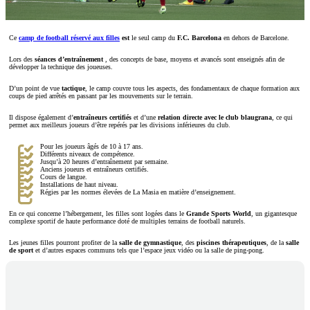
Ce
camp de football réservé aux filles
est
le seul camp du
F.C. Barcelona
en dehors de Barcelone.
Lors des
séances d’entraînement
, des concepts de base, moyens et avancés sont enseignés afin de
développer la technique des joueuses.
D’un point de vue
tactique
, le camp couvre tous les aspects, des fondamentaux de chaque formation aux
coups de pied arrêtés en passant par les mouvements sur le terrain.
Il dispose également d’
entraîneurs certifiés
et d’une
relation directe avec le club blaugrana
, ce qui
permet aux meilleurs joueurs d’être repérés par les divisions inférieures du club.
Pour les joueurs âgés de 10 à 17 ans.
Différents niveaux de compétence.
Jusqu’à 20 heures d’entraînement par semaine.
Anciens joueurs et entraîneurs certifiés.
Cours de langue.
Installations de haut niveau.
Régies par les normes élevées de La Masia en matière d’enseignement.
En ce qui concerne l’hébergement, les filles sont logées dans le
Grande Sports World
, un gigantesque
complexe sportif de haute performance doté de multiples terrains de football naturels.
Les jeunes filles pourront profiter de la
salle de gymnastique
, des
piscines thérapeutiques
, de la
salle
de sport
et d’autres espaces communs tels que l’espace jeux vidéo ou la salle de ping-pong.