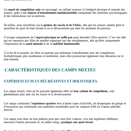
Un
esprit de compétition sain
est encouragé, en veillant toujours à l’intégrité physique et mentale des
joueurs, grâce à des
séances d’entraînement multifactorielles
comprenant des entretiens psychologiques
et des informations sur la nutrition.
De même, nous travaillons sur la
gestion du succès et de l’échec
, afin que les joueurs sachent gérer le
quotidien du sport de haut niveau et ne se déconcentrent pas dans les moments de pression.
S’occuper uniquement de l’
aspect physique
ne
suffit
pas
pour atteindre l’élite sportive. C’est une idée
qui est transmise aux filles de manière organique lors des entraînements, afin qu’elles comprennent
l’importance de la
santé mentale
et de la
stabilité émotionnelle
.
À la fin de la journée, les filles ne quittent pas seulement l’entraînement avec des compétences
footballistiques plus nombreuses et meilleures, mais elles poursuivent également leur éducation sur le
plan humain.
CARACTÉRISTIQUES DES CAMPS MIXTES
EXPÉRIENCES PLUS RÉCRÉATIVES ET HOLISTIQUES.
Les camps mixtes, bien qu’ils puissent également offrir un
bon rythme de compétition
, sont
généralement plus axés sur les loisirs et le divertissement.
Ces camps combinent l’
expérience sportive
avec d’autres types d’activités, de dynamiques de groupe et
d’excursions qui constituent une expérience inoubliable pour les vacances d’été ou d’autres périodes
festives.
Ces camps sont donc un bon prétexte pour que votre fille s’amuse, vive une expérience différente,
rencontre d’autres personnes et, en même temps,
pratique son sport favori
.