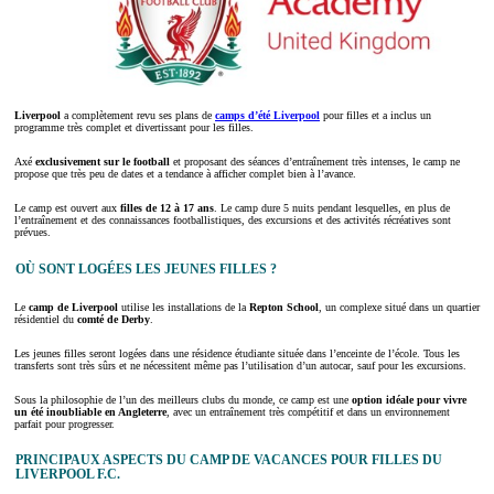
Liverpool
a complètement revu ses plans de
camps d’été Liverpool
pour filles et a inclus un
programme très complet et divertissant pour les filles.
Axé
exclusivement sur le football
et proposant des séances d’entraînement très intenses, le camp ne
propose que très peu de dates et a tendance à afficher complet bien à l’avance.
Le camp est ouvert aux
filles de 12 à 17 ans
. Le camp dure 5 nuits pendant lesquelles, en plus de
l’entraînement et des connaissances footballistiques, des excursions et des activités récréatives sont
prévues.
OÙ SONT LOGÉES LES JEUNES FILLES ?
Le
camp de Liverpool
utilise les installations de la
Repton School
, un complexe situé dans un quartier
résidentiel du
comté de Derby
.
Les jeunes filles seront logées dans une résidence étudiante située dans l’enceinte de l’école. Tous les
transferts sont très sûrs et ne nécessitent même pas l’utilisation d’un autocar, sauf pour les excursions.
Sous la philosophie de l’un des meilleurs clubs du monde, ce camp est une
option idéale pour vivre
un été inoubliable en Angleterre
, avec un entraînement très compétitif et dans un environnement
parfait pour progresser.
PRINCIPAUX ASPECTS DU CAMP DE VACANCES POUR FILLES DU
LIVERPOOL F.C.