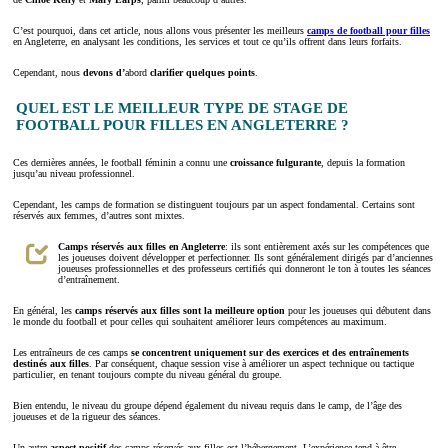
C’est pourquoi, dans cet article, nous allons vous présenter les meilleurs
camps de football pour filles
en Angleterre, en analysant les conditions, les services et tout ce qu’ils offrent dans leurs forfaits.
Cependant, nous
devons d’
abord
clarifier quelques points
.
QUEL EST LE MEILLEUR TYPE DE STAGE DE
FOOTBALL POUR FILLES EN ANGLETERRE ?
Ces dernières années, le football féminin a connu une
croissance fulgurante
, depuis la formation
jusqu’au niveau professionnel.
Cependant, les camps de formation se distinguent toujours par un aspect fondamental. Certains sont
réservés aux femmes, d’autres sont mixtes.
Camps réservés aux filles en Angleterre
: ils sont entièrement axés sur les compétences que
les joueuses doivent développer et perfectionner. Ils sont généralement dirigés par d’anciennes
joueuses professionnelles et des professeurs certifiés qui donneront le ton à toutes les séances
d’entraînement.
En général, les
camps réservés aux filles sont la meilleure option
pour les joueuses qui débutent dans
le monde du football et pour celles qui souhaitent améliorer leurs compétences au maximum.
Les entraîneurs de ces camps
se concentrent uniquement sur des exercices et des entraînements
destinés aux filles
. Par conséquent, chaque session vise à améliorer un aspect technique ou tactique
particulier, en tenant toujours compte du niveau général du groupe.
Bien entendu, le niveau du groupe dépend également du niveau requis dans le camp, de l’âge des
joueuses et de la rigueur des séances.
Un autre
aspect positif
des camps réservés aux filles est l’hébergement. L’expérience tend à être