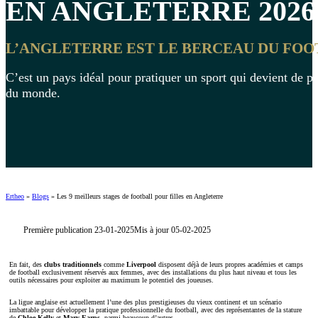
EN ANGLETERRE 2026
L’ANGLETERRE EST LE BERCEAU DU FOO
C’est un pays idéal pour pratiquer un sport qui devient de p
du monde.
Ertheo
»
Blogs
»
Les 9 meilleurs stages de football pour filles en Angleterre
Première publication 23-01-2025
Mis à jour 05-02-2025
En fait, des
clubs traditionnels
comme
Liverpool
disposent déjà de leurs propres académies et camps
de football exclusivement réservés aux femmes, avec des installations du plus haut niveau et tous les
outils nécessaires pour exploiter au maximum le potentiel des joueuses.
La ligue anglaise est actuellement l’une des plus prestigieuses du vieux continent et un scénario
imbattable pour développer la pratique professionnelle du football, avec des représentantes de la stature
de
Chloe Kelly
et
Mary Earps
, parmi beaucoup d’autres.