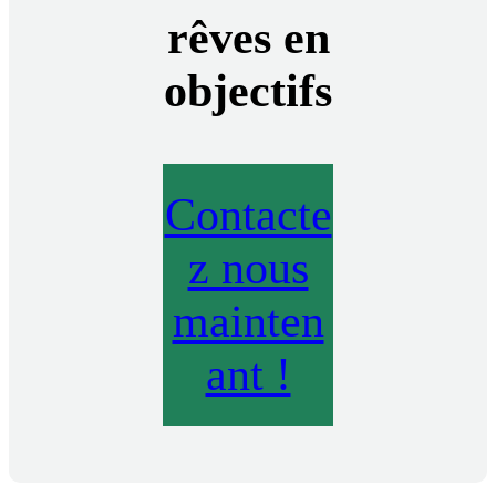
rêves en
objectifs
Contacte
z nous
mainten
ant !