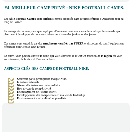
#4. MEILLEUR CAMP PRIVÉ : NIKE FOOTBALL CAMPS.
Les
Nike Football Camps
sont différents camps proposés dans diverses régions d’Angleterre tout au
long de l’année.
L’avantage de ces camps est que la plupart d’entre eux sont associés à des clubs professionnels qui
cherchent à développer de nouveaux talents au niveau des juniors et des jeunes.
Ces camps sont encadrés par des
entraîneurs certifiés par l’UEFA
et disposent de tout l’équipement
nécessaire pour le plus haut niveau.
En outre, vous pouvez choisir le camp qui vous convient le mieux en fonction de la
région
où vous
vous trouvez, de la date et d’autres facteurs.
ASPECTS CLÉS DES CAMPS DE FOOTBALL NIKE.
Soutenus par la prestigieuse marque Nike.
Initiative nationale.
Niveau d’entraînement intermédiaire.
Bon niveau de compétitivité.
Encouragement de l’esprit sportif.
Développement des compétences en matière de leadership.
Environnement multiculturel et pluraliste.