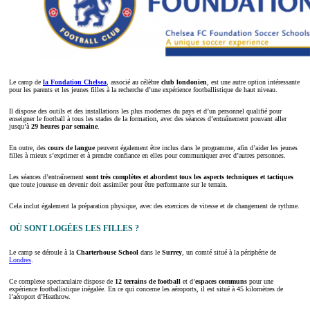
Le camp de
la Fondation Chelsea
, associé au célèbre
club londonien
, est une autre option intéressante
pour les parents et les jeunes filles à la recherche d’une expérience footballistique de haut niveau.
Il dispose des outils et des installations les plus modernes du pays et d’un personnel qualifié pour
enseigner le football à tous les stades de la formation, avec des séances d’entraînement pouvant aller
jusqu’à
29 heures par semaine
.
En outre, des
cours de langue
peuvent également être inclus dans le programme, afin d’aider les jeunes
filles à mieux s’exprimer et à prendre confiance en elles pour communiquer avec d’autres personnes.
Les séances d’entraînement
sont très complètes et abordent tous les aspects techniques et tactiques
que toute joueuse en devenir doit assimiler pour être performante sur le terrain.
Cela inclut également la préparation physique, avec des exercices de vitesse et de changement de rythme.
OÙ SONT LOGÉES LES FILLES ?
Le camp se déroule à la
Charterhouse School
dans le
Surrey
, un comté situé à la périphérie de
Londres
.
Ce complexe spectaculaire dispose de
12 terrains de football
et d’
espaces communs
pour une
expérience footballistique inégalée. En ce qui concerne les aéroports, il est situé à 45 kilomètres de
l’aéroport d’Heathrow.