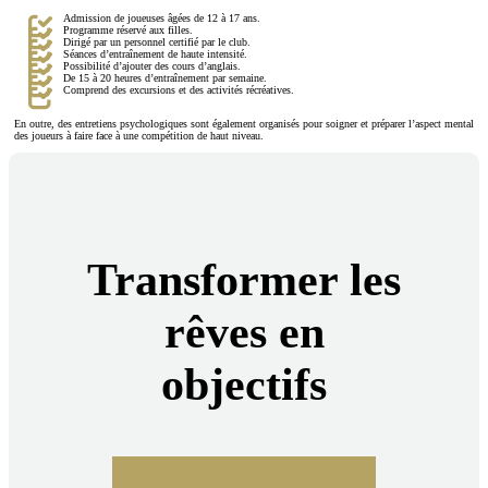
Admission de joueuses âgées de 12 à 17 ans.
Programme réservé aux filles.
Dirigé par un personnel certifié par le club.
Séances d’entraînement de haute intensité.
Possibilité d’ajouter des cours d’anglais.
De 15 à 20 heures d’entraînement par semaine.
Comprend des excursions et des activités récréatives.
En outre, des entretiens psychologiques sont également organisés pour soigner et préparer l’aspect mental
des joueurs à faire face à une compétition de haut niveau.
Transformer les
rêves en
objectifs