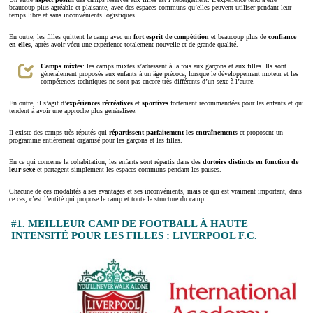
beaucoup plus agréable et plaisante, avec des espaces communs qu’elles peuvent utiliser pendant leur
temps libre et sans inconvénients logistiques.
En outre, les filles quittent le camp avec un
fort esprit de compétition
et beaucoup plus de
confiance
en elles
, après avoir vécu une expérience totalement nouvelle et de grande qualité.
Camps mixtes
: les camps mixtes s’adressent à la fois aux garçons et aux filles. Ils sont
généralement proposés aux enfants à un âge précoce, lorsque le développement moteur et les
compétences techniques ne sont pas encore très différents d’un sexe à l’autre.
En outre, il s’agit d’
expériences récréatives
et
sportives
fortement recommandées pour les enfants et qui
tendent à avoir une approche plus généralisée.
Il existe des camps très réputés qui
répartissent parfaitement les entraînements
et proposent un
programme entièrement organisé pour les garçons et les filles.
En ce qui concerne la cohabitation, les enfants sont répartis dans des
dortoirs distincts en fonction de
leur sexe
et partagent simplement les espaces communs pendant les pauses.
Chacune de ces modalités a ses avantages et ses inconvénients, mais ce qui est vraiment important, dans
ce cas, c’est l’entité qui propose le camp et toute la structure du camp.
#1. MEILLEUR CAMP DE FOOTBALL À HAUTE
INTENSITÉ POUR LES FILLES : LIVERPOOL F.C.