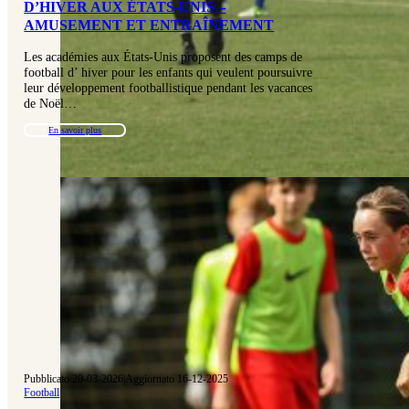
D’HIVER AUX ÉTATS-UNIS –
AMUSEMENT ET ENTRAÎNEMENT
Les académies aux États-Unis proposent des camps de
football d’ hiver pour les enfants qui veulent poursuivre
leur développement footballistique pendant les vacances
de Noël…
En savoir plus
Pubblicato 20-03-2026
|
Aggiornato 16-12-2025
Football