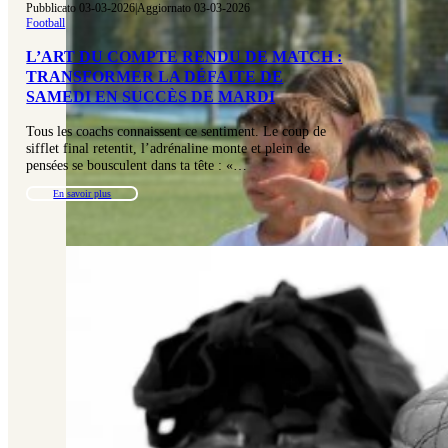
Pubblicato 03-03-2026
|
Aggiornato 03-03-2026
Football
L’ART DU COMPTE RENDU DE MATCH :
TRANSFORMER LA DÉFAITE DE
SAMEDI EN SUCCÈS DE MARDI
Tous les coachs connaissent ce sentiment. Le coup de
sifflet final retentit, l’adrénaline monte et plein de
pensées se bousculent dans ta tête : «…
En savoir plus