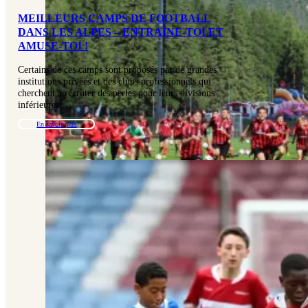
MEILLEURS CAMPS DE FOOTBALL
DANS LES ALPES – ENTRAÎNE-TOI ET
AMUSE-TOI !
Certains de ces camps sont proposés par de grandes
institutions privées et des clubs professionnels qui
cherchent à recruter des perles pour leurs divisions
inférieures…
En savoir plus