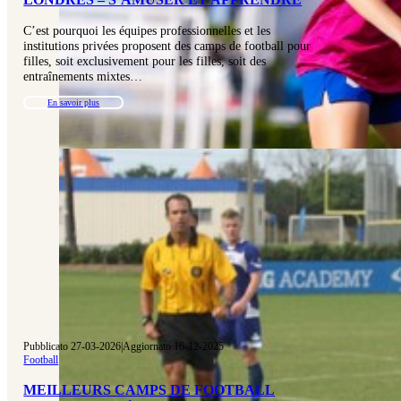
C’est pourquoi les équipes professionnelles et les
institutions privées proposent des camps de football pour
filles, soit exclusivement pour les filles, soit des
entraînements mixtes…
En savoir plus
Pubblicato 27-03-2026
|
Aggiornato 16-12-2025
Football
MEILLEURS CAMPS DE FOOTBALL