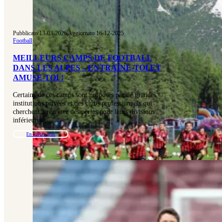
Pubblicato 13-03-2026
|
Aggiornato 16-12-2025
Football
MEILLEURS CAMPS DE FOOTBALL
DANS LES ALPES – ENTRAÎNE-TOI ET
AMUSE-TOI !
Certains de ces camps sont proposés par de grandes
institutions privées et des clubs professionnels qui
cherchent à recruter des perles pour leurs divisions
inférieures…
En savoir plus