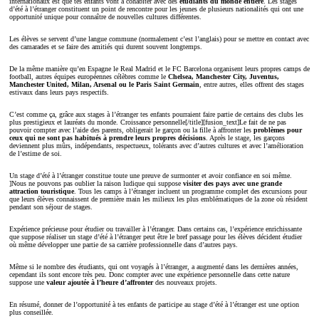
internationaux est que tes enfants vont à cohabiter avec des
étudiants du monde entière
. Les stages
d’été à l’étranger constituent un point de rencontre pour les jeunes de plusieurs nationalités qui ont une
opportunité unique pour connaître de nouvelles cultures différentes.
Les élèves se servent d’une langue commune (normalement c’est l’anglais) pour se mettre en contact avec
des camarades et se faire des amitiés qui durent souvent longtemps.
De la même manière qu’en Espagne le Real Madrid et le FC Barcelona organisent leurs propres camps de
football, autres équipes européennes célèbres comme le
Chelsea, Manchester City, Juventus,
Manchester United, Milan, Arsenal ou le Paris Saint Germain
, entre autres, elles offrent des stages
estivaux dans leurs pays respectifs.
C’est comme ça, grâce aux stages à l’étranger tes enfants pourraient faire partie de certains des clubs les
plus prestigieux et lauréats du monde. Croissance personnelle[/title][fusion_text]Le fait de ne pas
pouvoir compter avec l’aide des parents, obligerait le garçon ou la fille à affronter les
problèmes pour
ceux qui ne sont pas habitués à prendre leurs propres décisions
. Après le stage, les garçons
deviennent plus mûrs, indépendants, respectueux, tolérants avec d’autres cultures et avec l’amélioration
de l’estime de soi.
Un stage d’été à l’étranger constitue toute une preuve de surmonter et avoir confiance en soi même.
]Nous ne pouvons pas oublier la raison ludique qui suppose
visiter des pays avec une grande
attraction touristique
. Tous les camps à l’étranger incluent un programme complet des excursions pour
que leurs élèves connaissent de première main les milieux les plus emblématiques de la zone où résident
pendant son séjour de stages.
Expérience précieuse pour étudier ou travailler à l’étranger. Dans certains cas, l’expérience enrichissante
que suppose réaliser un stage d’été à l’étranger peut être le bref passage pour les élèves décident étudier
où même développer une partie de sa carrière professionnelle dans d’autres pays.
Même si le nombre des étudiants, qui ont voyagés à l’étranger, a augmenté dans les dernières années,
cependant ils sont encore très peu. Donc compter avec une expérience personnelle dans cette nature
suppose une
valeur ajoutée à l’heure d’affronter
des nouveaux projets.
En résumé, donner de l’opportunité à tes enfants de participe au stage d’été à l’étranger est une option
plus conseillée.