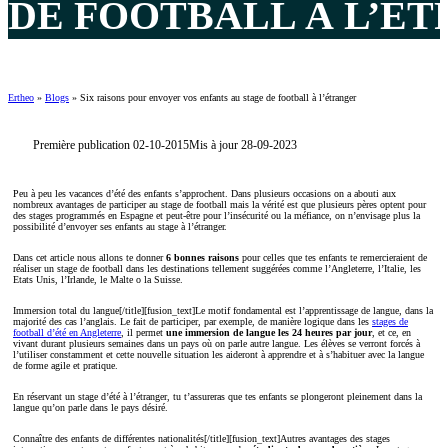
DE FOOTBALL À L’É
Ertheo
»
Blogs
»
Six raisons pour envoyer vos enfants au stage de football à l’étranger
Première publication 02-10-2015
Mis à jour 28-09-2023
Peu à peu les vacances d’été des enfants s’approchent. Dans plusieurs occasions on a abouti aux
nombreux avantages de participer au stage de football mais la vérité est que plusieurs pères optent pour
des stages programmés en Espagne et peut-être pour l’insécurité ou la méfiance, on n’envisage plus la
possibilité d’envoyer ses enfants au stage à l’étranger.
Dans cet article nous allons te donner
6 bonnes raisons
pour celles que tes enfants te remercieraient de
réaliser un stage de football dans les destinations tellement suggérées comme l’Angleterre, l’Italie, les
Etats Unis, l’Irlande, le Malte o la Suisse.
Immersion total du langue[/title][fusion_text]Le motif fondamental est l’apprentissage de langue, dans la
majorité des cas l’anglais. Le fait de participer, par exemple, de manière logique dans les
stages de
football d’été en Angleterre
, il permet
une immersion de langue les 24 heures par jour
, et ce, en
vivant durant plusieurs semaines dans un pays où on parle autre langue. Les élèves se verront forcés à
l’utiliser constamment et cette nouvelle situation les aideront à apprendre et à s’habituer avec la langue
de forme agile et pratique.
En réservant un stage d’été à l’étranger, tu t’assureras que tes enfants se plongeront pleinement dans la
langue qu’on parle dans le pays désiré.
Connaître des enfants de différentes nationalités[/title][fusion_text]Autres avantages des stages