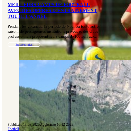
MEILLEURS CAMPS DE FOOTBALL
AVEC DES OFFRES D’ENTRAÎNEMENT
TOUTE L’ANNÉE
Pendant les vacances, la période de Noël ou toute autre
saison; de prestigieuses institutions privées et des clubs
professionnels proposent leurs camps de football aux…
En savoir plus
Pubblicato 13-03-2026
|
Aggiornato 16-12-2025
Football