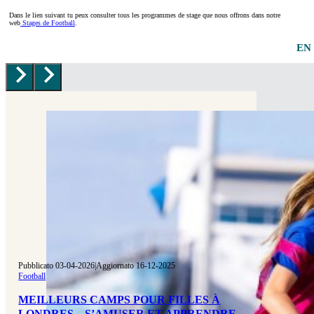
Dans le lien suivant tu peux consulter tous les programmes de stage que nous offrons dans notre
web
Stages de Football
.
EN
Pubblicato 03-04-2026
|
Aggiornato 16-12-2025
Football
MEILLEURS CAMPS POUR FILLES À
LONDRES – S’AMUSER ET APPRENDRE