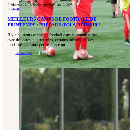
Pubblicato 27-02-2026
|
Aggiornato 16-12-2025
Football
MEILLEURS CAMPS DE FOOTBALL DE
PRINTEMPS : PRÉPARE-TOI À RÉUSSIR !
Il y a plusieurs camps de football dans le monde entier
avec des dates au printemps, certains même avec des
modalités de haute performance ou…
En savoir plus