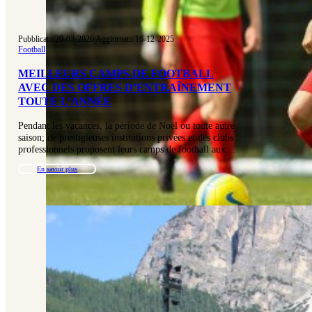
Pubblicato 20-03-2026
|
Aggiornato 16-12-2025
Football
MEILLEURS CAMPS DE FOOTBALL
AVEC DES OFFRES D’ENTRAÎNEMENT
TOUTE L’ANNÉE
Pendant les vacances, la période de Noël ou toute autre
saison; de prestigieuses institutions privées et des clubs
professionnels proposent leurs camps de football aux…
En savoir plus