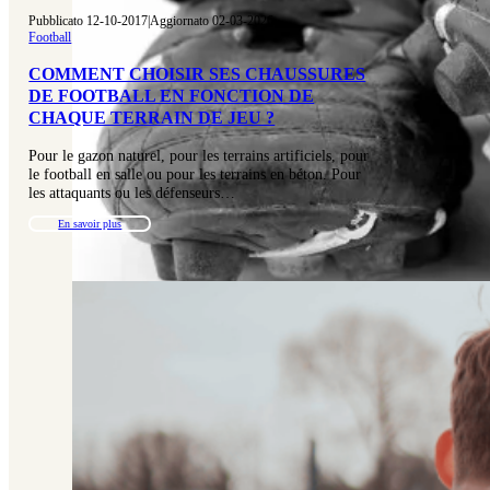
Pubblicato 12-10-2017
|
Aggiornato 02-03-2026
Football
COMMENT CHOISIR SES CHAUSSURES
DE FOOTBALL EN FONCTION DE
CHAQUE TERRAIN DE JEU ?
Pour le gazon naturel, pour les terrains artificiels, pour
le football en salle ou pour les terrains en béton. Pour
les attaquants ou les défenseurs…
En savoir plus