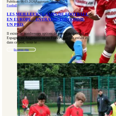
Pubblicato 06-03-2026
|
Aggiornato 16-12-2025
Football
LES MEILLEURS CAMPS DE FOOTBALL
EN EUROPE – ENTRAÎNE-TOI COMME
UN PRO.
Il existe de nombreuses options de camps de football en
Espagne, en Angleterre ou en France pour ton enfant et
dans ce post, nous te…
En savoir plus