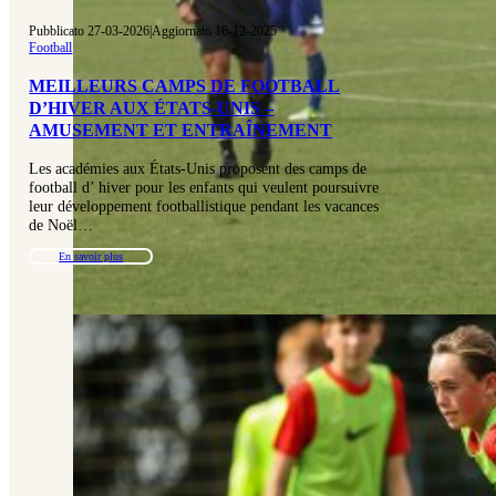
Pubblicato 27-03-2026
|
Aggiornato 16-12-2025
Football
MEILLEURS CAMPS DE FOOTBALL
D’HIVER AUX ÉTATS-UNIS –
AMUSEMENT ET ENTRAÎNEMENT
Les académies aux États-Unis proposent des camps de
football d’ hiver pour les enfants qui veulent poursuivre
leur développement footballistique pendant les vacances
de Noël…
En savoir plus