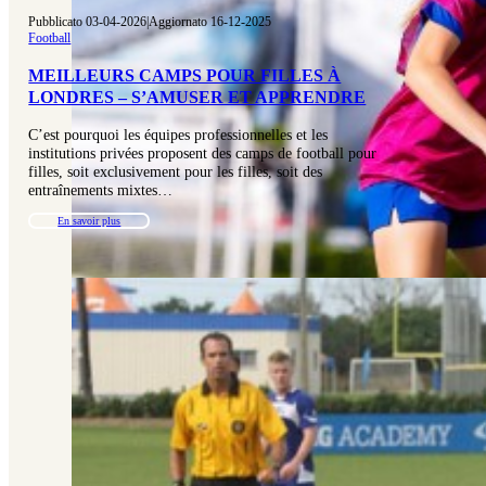
Pubblicato 03-04-2026
|
Aggiornato 16-12-2025
Football
MEILLEURS CAMPS POUR FILLES À
LONDRES – S’AMUSER ET APPRENDRE
C’est pourquoi les équipes professionnelles et les
institutions privées proposent des camps de football pour
filles, soit exclusivement pour les filles, soit des
entraînements mixtes…
En savoir plus