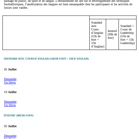
package de plaisir, de sport et de langue. L’entraînement est axé sur le développement des techniques
footballistiques, l’amélioration des langues est bien remarquable chez les participants et les activités de
loisirs sont variées.
Standard
avec
Standard +
Cours
Cours de
Intensif
d’Anglais
Leadership
(30h de
(15h de
(15h de
foot)
foot +
foot + 15h
15h
Leadership)
d’Anglais)
STANDARD AVEC COURS D’ANGLAIS (15H DE FOOT + 15H D’ANGLAIS)
05
Juillet
Demander
Un Devis
19
Juillet
Demander
Un Devis
INTENSIF (30H DE FOOT)
05
Juillet
Demander