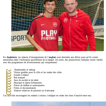
En
Angleterre
, les séances d’enseignement de l’
anglais
sont destinées aux élèves pour qu’ils soient
autonomes dans l’utilisation quotidienne de la langue. En outre, des propositions ludiques seront variées
avec des programmes de divertissement qui comprennent :
Randonnées et rafting
Visites guidées pour la ville et les stades des clubs
Soirées à thème
Bal masqué
Jeux de société et de table
Musique et danse événements
Pièces de théâtre et marionnettes
Films et documentaires
Séances créatives de peinture ou d’artisanat
Ces activités encouragent les enfants à mieux s’intégrer en créant des liens d’amitié entre eux.