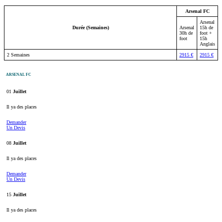
Arsenal FC
Arsenal
Durée (Semaines)
Arsenal
15h de
30h de
foot +
foot
15h
Anglais
2 Semaines
2915 €
2915 €
ARSENAL FC
01
Juillet
Il ya des places
Demander
Un Devis
08
Juillet
Il ya des places
Demander
Un Devis
15
Juillet
Il ya des places