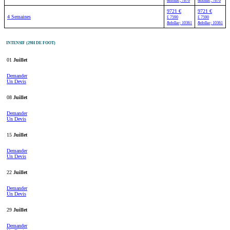
&dollar; 7870
&dollar; 7870
9721 €
9721 €
4 Semaines
£ 7590
£ 7590
&dollar; 10361
&dollar; 10361
INTENSIF (29H DE FOOT)
01
Juillet
Demander
Un Devis
08
Juillet
Demander
Un Devis
15
Juillet
Demander
Un Devis
22
Juillet
Demander
Un Devis
29
Juillet
Demander