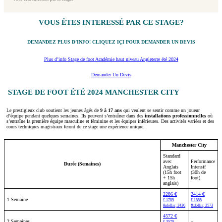
VOUS ÊTES INTERESSÉ PAR CE STAGE?
DEMANDEZ PLUS D’INFO! CLIQUEZ IÇI POUR DEMANDER UN DEVIS
Plus d’info Stage de foot Académie haut niveau Angleterre été 2024
Demander Un Devis
STAGE DE FOOT ÉTÉ 2024 MANCHESTER CITY
Le prestigieux club soutient les jeunes âgés de
9 à 17 ans
qui veulent se sentir comme un joueur
d’équipe pendant quelques semaines. Ils peuvent s’entraîner dans des
installations professionnelles
où
s’entraîne la première équipe masculine et féminine et les équipes inférieures. Des activités variées et des
cours techniques magistraux feront de ce stage une expérience unique.
Manchester City
Standard
avec
Performance
Durée (Semaines)
Anglais
Intensif
(15h foot
(30h de
+ 15h
foot)
anglais)
2286 €
2414 €
1 Semaine
£ 1785
£ 1885
&dollar; 2436
&dollar; 2573
4572 €
2 Semaines
–
£ 3570