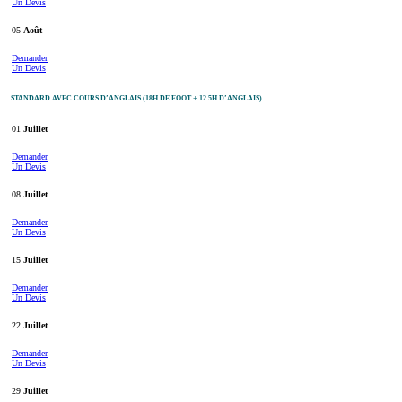
Un Devis
05
Août
Demander
Un Devis
STANDARD AVEC COURS D’ANGLAIS (18H DE FOOT + 12.5H D’ANGLAIS)
01
Juillet
Demander
Un Devis
08
Juillet
Demander
Un Devis
15
Juillet
Demander
Un Devis
22
Juillet
Demander
Un Devis
29
Juillet