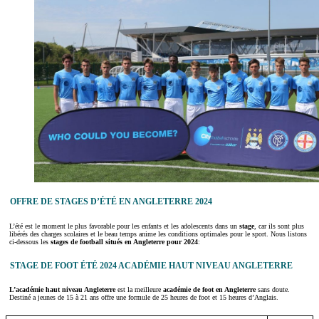
OFFRE DE STAGES D’ÉTÉ EN ANGLETERRE 2024
L’été est le moment le plus favorable pour les enfants et les adolescents dans un
stage
, car ils sont plus
libérés des charges scolaires et le beau temps anime les conditions optimales pour le sport. Nous listons
ci-dessous les
stages de football situés en Angleterre pour 2024
:
STAGE DE FOOT ÉTÉ 2024 ACADÉMIE HAUT NIVEAU ANGLETERRE
L’académie haut niveau Angleterre
est la meilleure
académie de foot en Angleterre
sans doute.
Destiné a jeunes de 15 à 21 ans offre une formule de 25 heures de foot et 15 heures d’Anglais.