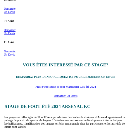
Demander
Un Devis
04
Août
Demander
Un Devis
11
Août
Demander
Un Devis
VOUS ÊTES INTERESSÉ PAR CE STAGE?
DEMANDEZ PLUS D’INFO! CLIQUEZ IÇI POUR DEMANDER UN DEVIS
Plus d’info Stage de foot Manchester City été 2024
Demander Un Devis
STAGE DE FOOT ÉTÉ 2024 ARSENAL F.C
Les garçons et filles âgés de
10 à 17 ans
qui admirent les leaders historiques d’
Arsenal
apprécieront ce
package de plaisir, de sport et de langue. L’entraînement est axé sur le développement des techniques
footballistiques, l’amélioration des langues est bien remarquable chez les participants et les activités de
loisirs sont variées.