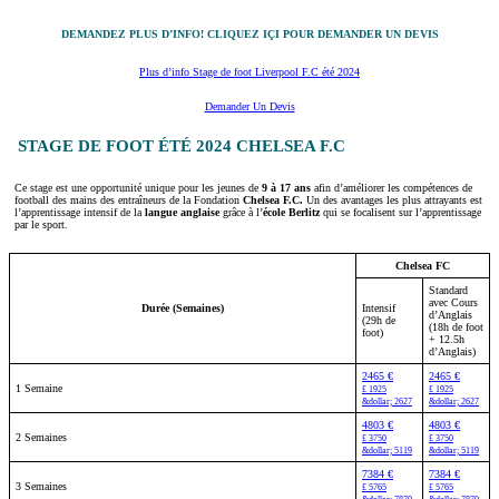
DEMANDEZ PLUS D’INFO! CLIQUEZ IÇI POUR DEMANDER UN DEVIS
Plus d’info Stage de foot Liverpool F.C été 2024
Demander Un Devis
STAGE DE FOOT ÉTÉ 2024 CHELSEA F.C
Ce stage est une opportunité unique pour les jeunes de
9 à 17 ans
afin d’améliorer les compétences de
football des mains des entraîneurs de la Fondation
Chelsea F.C.
Un des avantages les plus attrayants est
l’apprentissage intensif de la
langue anglaise
grâce à l’
école Berlitz
qui se focalisent sur l’apprentissage
par le sport.
Chelsea FC
Standard
avec Cours
Durée (Semaines)
Intensif
d’Anglais
(29h de
(18h de foot
foot)
+ 12.5h
d’Anglais)
2465 €
2465 €
1 Semaine
£ 1925
£ 1925
&dollar; 2627
&dollar; 2627
4803 €
4803 €
2 Semaines
£ 3750
£ 3750
&dollar; 5119
&dollar; 5119
7384 €
7384 €
3 Semaines
£ 5765
£ 5765