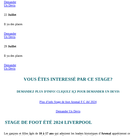
Demander
Un Devis
22
Juillet
Il ya des places
Demander
Un Devis
29
Juillet
Il ya des places
Demander
Un Devis
VOUS ÊTES INTERESSÉ PAR CE STAGE?
DEMANDEZ PLUS D’INFO! CLIQUEZ IÇI POUR DEMANDER UN DEVIS
Plus d’info Stage de foot Arsenal F.C été 2024
Demander Un Devis
STAGE DE FOOT ÉTÉ 2024 LIVERPOOL
Les garçons et filles âgés de
10 à 17 ans
qui admirent les leaders historiques d’
Arsenal
apprécieront ce