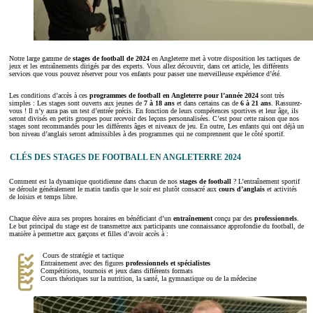
Notre large gamme de
stages de football de
2024
en Angleterre met à votre disposition les tactiques de
jeux et les entraînements dirigés par des experts. Vous allez découvrir, dans cet article, les différents
services que vous pouvez réserver pour vos enfants pour passer une merveilleuse expérience d’été.
Les conditions d’accès à ces
programmes de football en Angleterre pour l’année 2024
sont très
simples : Les stages sont ouverts aux jeunes de
7 à 18 ans
et dans certains cas de
6 à 21 ans
. Rassurez-
vous ! Il n’y aura pas un test d’entrée précis. En fonction de leurs compétences sportives et leur âge, ils
seront divisés en petits groupes pour recevoir des leçons personnalisées. C’est pour cette raison que nos
stages sont recommandés pour les différents âges et niveaux de jeu. En outre, Les enfants qui ont déjà un
bon niveau d’anglais seront admissibles à des programmes qui ne comprennent que le côté sportif.
CLÉS DES STAGES DE FOOTBALL EN ANGLETERRE 2024
Comment est la dynamique quotidienne dans chacun de nos
stages de football
? L’entraînement sportif
se déroule généralement le matin tandis que le soir est plutôt consacré aux
cours d’anglais
et activités
de loisirs et temps libre.
Chaque élève aura ses propres horaires en bénéficiant d’un
entraînement
conçu par des
professionnels
.
Le but principal du stage est de transmettre aux participants une connaissance approfondie du football, de
manière à permettre aux garçons et filles d’avoir accès à :
Cours de stratégie et tactique
Entrainement avec des figures
professionnels et spécialistes
Compétitions, tournois et jeux dans différents formats
Cours théoriques sur la nutrition, la santé, la gymnastique ou de la médecine