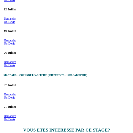
Un Devis
12
Juillet
Demander
Un Devis
19
Juillet
Demander
Un Devis
26
Juillet
Demander
Un Devis
STANDARD + COURS DE LEADERSHIP (15H DE FOOT + 15H LEADERSHIP)
07
Juillet
Demander
Un Devis
21
Juillet
Demander
Un Devis
VOUS ÊTES INTERESSÉ PAR CE STAGE?