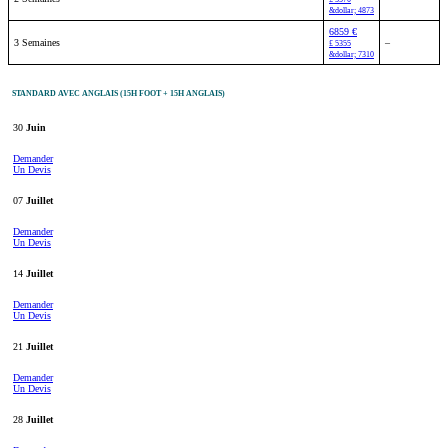
&dollar; 4873
6859 €
3 Semaines
–
£ 5355
&dollar; 7310
STANDARD AVEC ANGLAIS (15H FOOT + 15H ANGLAIS)
30
Juin
Demander
Un Devis
07
Juillet
Demander
Un Devis
14
Juillet
Demander
Un Devis
21
Juillet
Demander
Un Devis
28
Juillet