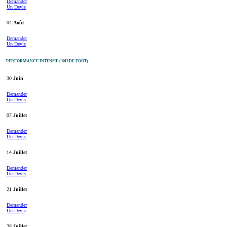
Demander
Un Devis
04
Août
Demander
Un Devis
PERFORMANCE INTENSIF (30H DE FOOT)
30
Juin
Demander
Un Devis
07
Juillet
Demander
Un Devis
14
Juillet
Demander
Un Devis
21
Juillet
Demander
Un Devis
28
Juillet