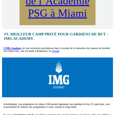
de l’Académie
PSG à Miami
#3. MEILLEUR CAMP PRIVÉ POUR GARDIENS DE BUT :
IMG ACADEMY.
L’
IMG Academy
est une institution prestigieuse dans le monde de la formation des joueurs de football.
Aux États-Unis, elle est basée à Bradenton, en
Floride
.
Actuellement, son programme de camps d’été permet également aux gardiens de but d’y participer, avec
la possibilité de réserver des programmes à court, moyen et long terme.
En tant qu’
institution privée
, l’académie entretient des relations étroites avec divers clubs de la MLS et