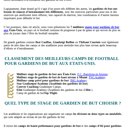
Logiquement, étant donné qu’il s’agit d’un poste très différent des autres, les
gardiens de but ont
besoin de séances d’entraînement très différentes
, avec des exercices particuliers pour eux et des
exercices qui améliorent leurs réflexes, leur capacité de réaction, leur coordination et d’autres facteurs
importants pour défendre le but.
C’est pourquoi, dans cet article, nous vous présentons les
7
meilleurs
stages pour gardiens de but
aux
États-Unis
, un pays où le football continue de progresser à pas de géant et qui envoie de plus en
plus de joyaux dans l’élite du football européen.
De grands gardiens comme
Iker Casillas
,
Gianluigi Buffon
ou
Thibaut Courtois
sont également
partis de zéro dans des camps et des académies pour atteindre leur plus haut niveau après beaucoup
d’efforts et d’entraînement.
CLASSEMENT DES MEILLEURS CAMPS DE FOOTBALL
POUR GARDIENS DE BUT AUX ETATS-UNIS.
Meilleur stage de gardien de but aux États-Unis
:
F.C. Barcelona en Arizona
.
Meilleur stage de gardien de but de haut niveau à Miami
:
PSG Academy
.
Meilleur camp privé pour gardiens de but
:
IMG Academy
.
Star Goalkeeper Academy (Académie des gardiens de but
).
Coerver Coaching
Goalkeeper Camps.
Elite
Goalkeeper Academy (Académie des gardiens de but d’
élite
).
Camp de gardien de but
Top Flight
.
QUEL TYPE DE STAGE DE GARDIEN DE BUT CHOISIR ?
Les académies et les organisations qui organisent ces camps
les divisent en deux types ou modalités
,
qui sont adaptés au niveau de jeu des gardiens de but.
Il existe des
camps de haute performance pour gardiens de but
et des
camps d’été pour gardiens