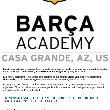
L’institution catalane est connue dans le monde entier pour être un foyer de stars qui a produit de grandes
figures telles que
Lionel Messi
,
Xavi Hernandez
et
Sergio Busquets
, entre autres.
Elle nous a également légué de très bons gardiens de but comme
Victor Valdés
et, plus récemment,
Iñaki Peña
, l’actuel deuxième gardien du club, ou
Arnau Tenas
, recruté par le PSG.
Dirigé par des entraîneurs certifiés et selon la méthode de La Masia, ce camp de gardiens de but est une
expérience d’élite qui présente aux aspirants gardiens de but tous les outils indispensables pour devenir
un gardien de but de l’ère du football.
PRINCIPAUX ASPECTS DU CAMP DE GARDIENS DE BUT DE HAUTE
PERFORMANCE DU F.C. BARCELONA.
Pour les gardiens de but âgés de 10 à 17 ans.