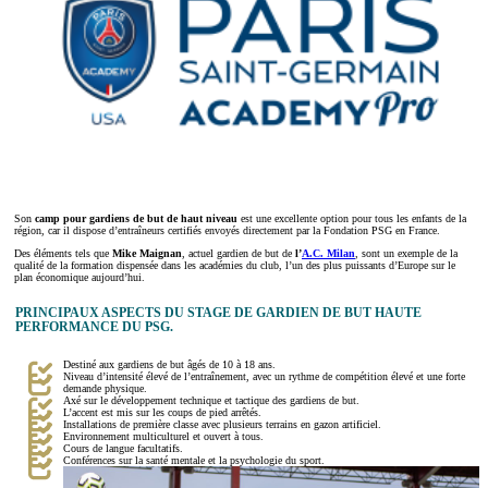
Son
camp pour gardiens de but de haut niveau
est une excellente option pour tous les enfants de la
région, car il dispose d’entraîneurs certifiés envoyés directement par la Fondation PSG en France.
Des éléments tels que
Mike Maignan
, actuel gardien de but de
l’
A.C. Milan
, sont un exemple de la
qualité de la formation dispensée dans les académies du club, l’un des plus puissants d’Europe sur le
plan économique aujourd’hui.
PRINCIPAUX ASPECTS DU STAGE DE GARDIEN DE BUT HAUTE
PERFORMANCE DU PSG.
Destiné aux gardiens de but âgés de 10 à 18 ans.
Niveau d’intensité élevé de l’entraînement, avec un rythme de compétition élevé et une forte
demande physique.
Axé sur le développement technique et tactique des gardiens de but.
L’accent est mis sur les coups de pied arrêtés.
Installations de première classe avec plusieurs terrains en gazon artificiel.
Environnement multiculturel et ouvert à tous.
Cours de langue facultatifs.
Conférences sur la santé mentale et la psychologie du sport.