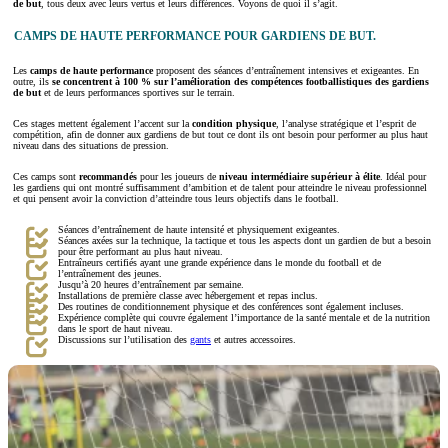
de but
, tous deux avec leurs vertus et leurs différences. Voyons de quoi il s’agit.
CAMPS DE HAUTE PERFORMANCE POUR GARDIENS DE BUT.
Les
camps de haute performance
proposent des séances d’entraînement intensives et exigeantes. En
outre, ils
se concentrent à 100 % sur l’amélioration des compétences footballistiques des gardiens
de but
et de leurs performances sportives sur le terrain.
Ces stages mettent également l’accent sur la
condition physique
, l’analyse stratégique et l’esprit de
compétition, afin de donner aux gardiens de but tout ce dont ils ont besoin pour performer au plus haut
niveau dans des situations de pression.
Ces camps sont
recommandés
pour les joueurs de
niveau intermédiaire supérieur à élite
. Idéal pour
les gardiens qui ont montré suffisamment d’ambition et de talent pour atteindre le niveau professionnel
et qui pensent avoir la conviction d’atteindre tous leurs objectifs dans le football.
Séances d’entraînement de haute intensité et physiquement exigeantes.
Séances axées sur la technique, la tactique et tous les aspects dont un gardien de but a besoin
pour être performant au plus haut niveau.
Entraîneurs certifiés ayant une grande expérience dans le monde du football et de
l’entraînement des jeunes.
Jusqu’à 20 heures d’entraînement par semaine.
Installations de première classe avec hébergement et repas inclus.
Des routines de conditionnement physique et des conférences sont également incluses.
Expérience complète qui couvre également l’importance de la santé mentale et de la nutrition
dans le sport de haut niveau.
Discussions sur l’utilisation des
gants
et autres accessoires.