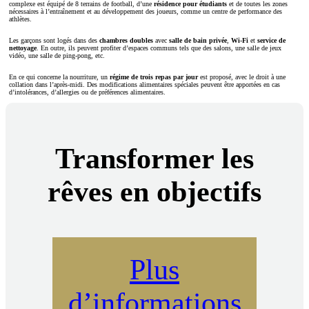
complexe est équipé de 8 terrains de football, d’une
résidence pour étudiants
et de toutes les zones
nécessaires à l’entraînement et au développement des joueurs, comme un centre de performance des
athlètes.
Les garçons sont logés dans des
chambres doubles
avec
salle de bain
privée
,
Wi-Fi
et
service de
nettoyage
. En outre, ils peuvent profiter d’espaces communs tels que des salons, une salle de jeux
vidéo, une salle de ping-pong, etc.
En ce qui concerne la nourriture, un
régime de trois repas par jour
est proposé, avec le droit à une
collation dans l’après-midi. Des modifications alimentaires spéciales peuvent être apportées en cas
d’intolérances, d’allergies ou de préférences alimentaires.
Transformer les
rêves en objectifs
Plus
d’informations