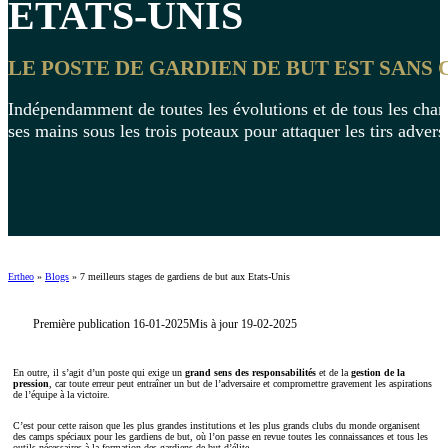
ETATS-UNIS
LE POSTE DE GARDIEN DE BUT EST SANS
Indépendamment de toutes les évolutions et de tous les chang
ses mains sous les trois poteaux pour attaquer les tirs adver
Ertheo
»
Blogs
»
7 meilleurs stages de gardiens de but aux Etats-Unis
Première publication 16-01-2025
Mis à jour 19-02-2025
En outre, il s’agit d’un poste qui exige un
grand sens des responsabilités
et de la
gestion de la
pression
, car toute erreur peut entraîner un but de l’adversaire et compromettre gravement les aspirations
de l’équipe à la victoire.
C’est pour cette raison que les plus grandes institutions et les plus grands clubs du monde organisent
des camps spéciaux pour les gardiens de but, où l’on passe en revue toutes les connaissances et tous les
outils nécessaires à la formation des gardiens de but d’élite.