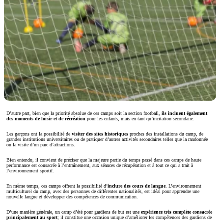
D’autre part, bien que la priorité absolue de ces camps soit la section football,
ils incluent également
des moments de loisir et de récréation
pour les enfants, mais en tant qu’incitation secondaire.
Les garçons ont la possibilité de
visiter des sites historiques
proches des installations du camp, de
grandes institutions universitaires ou de pratiquer d’autres activités secondaires telles que la randonnée
ou la visite d’un parc d’attractions.
Bien entendu, il convient de préciser que la majeure partie du temps passé dans ces camps de haute
performance est consacrée à l’entraînement, aux séances de récupération et à tout ce qui a trait à
l’environnement sportif.
En même temps, ces camps offrent la possibilité d’
inclure des cours de langue
. L’environnement
multiculturel du camp, avec des personnes de différentes nationalités, est idéal pour apprendre une
nouvelle langue et développer des compétences de communication.
D’une manière générale, un camp d’été pour gardiens de but est une
expérience très complète consacrée
principalement au sport
; il constitue une occasion unique d’améliorer les compétences des gardiens de