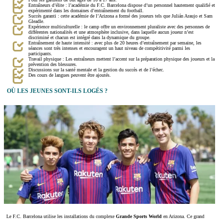
Entraîneurs d’élite : l’académie du F.C. Barcelona dispose d’un personnel hautement qualifié et
expérimenté dans les domaines d’entraînement du football.
Succès garanti : cette académie de l’Arizona a formé des joueurs tels que Julián Araujo et Sam
Gleadle.
Expérience multiculturelle : le camp offre un environnement pluraliste avec des personnes de
différentes nationalités et une atmosphère inclusive, dans laquelle aucun joueur n’est
discriminé et chacun est intégré dans la dynamique du groupe.
Entraînement de haute intensité : avec plus de 20 heures d’entraînement par semaine, les
séances sont très intenses et encouragent un haut niveau de compétitivité parmi les
participants.
Travail physique : Les entraîneurs mettent l’accent sur la préparation physique des joueurs et la
prévention des blessures.
Discussions sur la santé mentale et la gestion du succès et de l’échec.
Des cours de langues peuvent être ajoutés.
OÙ LES JEUNES SONT-ILS LOGÉS ?
Le F.C. Barcelona utilise les installations du complexe
Grande Sports World
en Arizona. Ce grand