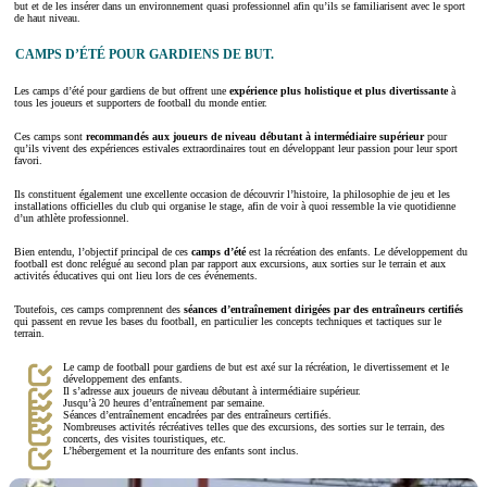
but et de les insérer dans un environnement quasi professionnel afin qu’ils se familiarisent avec le sport
de haut niveau.
CAMPS D’ÉTÉ POUR GARDIENS DE BUT.
Les camps d’été pour gardiens de but offrent une
expérience plus holistique et plus divertissante
à
tous les joueurs et supporters de football du monde entier.
Ces camps sont
recommandés aux joueurs de niveau débutant à intermédiaire supérieur
pour
qu’ils vivent des expériences estivales extraordinaires tout en développant leur passion pour leur sport
favori.
Ils constituent également une excellente occasion de découvrir l’histoire, la philosophie de jeu et les
installations officielles du club qui organise le stage, afin de voir à quoi ressemble la vie quotidienne
d’un athlète professionnel.
Bien entendu, l’objectif principal de ces
camps d’été
est la récréation des enfants. Le développement du
football est donc relégué au second plan par rapport aux excursions, aux sorties sur le terrain et aux
activités éducatives qui ont lieu lors de ces événements.
Toutefois, ces camps comprennent des
séances d’entraînement dirigées par des entraîneurs certifiés
qui passent en revue les bases du football, en particulier les concepts techniques et tactiques sur le
terrain.
Le camp de football pour gardiens de but est axé sur la récréation, le divertissement et le
développement des enfants.
Il s’adresse aux joueurs de niveau débutant à intermédiaire supérieur.
Jusqu’à 20 heures d’entraînement par semaine.
Séances d’entraînement encadrées par des entraîneurs certifiés.
Nombreuses activités récréatives telles que des excursions, des sorties sur le terrain, des
concerts, des visites touristiques, etc.
L’hébergement et la nourriture des enfants sont inclus.