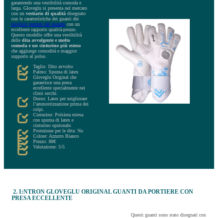
garantendo una vestibilità comoda e
larga. Gloveglu si presenta nel mercato
con un
vestiario di qualità
disegnato
con le caratterístiche dei guanti dei
migliori portieri del mondo
con un
eccellente rapporto qualità-prezzo.
Questo modello offre una vestibilità
delle
dita avvolgente e molto
comoda e un cinturino più esteso
che aggiunge comodità e maggior
supporto al polso.
Taglio: Dito avvolto
Palmo: Spuma di latex
Gloveglu Original che
garantisce una presa
eccellente specialmente nei
climi secchi.
Dorso: Latex per migliorare
l’ammortizzazione prima dei
colpi.
Cinturino: Polsiera estesa
con spuma di latex e
cinturino opzionale.
Protezione per le dita: No
Colore: Azzurro Bianco
Prezzo: 88€
Valutazione: 5/5
2. I:NTRON GLOVEGLU ORIGINAL GUANTI DA PORTIERE CON
PRESA ECCELLENTE
Questi guanti sono stato disegnati con