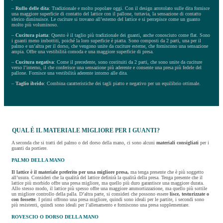
–
Rullo delle dita
: Tradizionale e molto popolare oggi. Con il design arrotolato sulle dita fornisce
una maggiore superficie di contatto del lattice con il pallone, tuttavia, la sensazione di contatto
sferico diminuisce. Le cuciture si trovano all’esterno del lattice e si percepisce come un guanto
molto più voluminoso.
–
Cucitura piatta
: Questo è il taglio più tradizionale dei guanti, anche conosciuto come flat. Sono
i guanti meno imbottiti, poiché la loro superficie è piatta. Sono composti da 2 parti, una per il
palmo e un’altra per il dorso, che vengono unite da cuciture esterne, che forniscono una sensazione
ampia. Offre una vestibilità comoda e una maggiore superficie di presa.
–
Cucitura negativa
: Come il precedente, sono costituiti da 2 parti, che sono unite da cuciture
verso l’interno, il che conferisce una sensazione più aderente e consente una presa più fedele del
pallone. Fornisce una vestibilità aderente intorno alle dita.
–
Taglio ibrido
: Combina caratteristiche dei tagli piatto e negativo per un equilibrio ottimale.
QUAL È IL MATERIALE MIGLIORE PER I GUANTI?
A seconda che si tratti del palmo o del dorso della mano, ci sono alcuni
materiali consigliati
per i
guanti da portiere.
PALMO DELLA MANO
Il lattice è il materiale preferito per una migliore presa,
ma tenga presente che è più soggetto
all’usura. Consideri che la qualità del lattice definirà la qualità della presa. Tenga presente che il
lattice più morbido offre una presa migliore, ma quello più duro garantisce una maggiore durata.
Allo stesso modo, il lattice più spesso offre una maggiore ammortizzazione, ma quello più sottile
un migliore controllo della palla. D’altra parte, si consideri che possono essere
lisce, testurizzate o
con fossette
. I primi offrono una presa migliore, quindi sono ideali per le partite, i secondi sono
più resistenti, quindi sono ideali per l’allenamento e forniscono una presa supplementare.
ROVESCIO O DORSO DELLA MANO