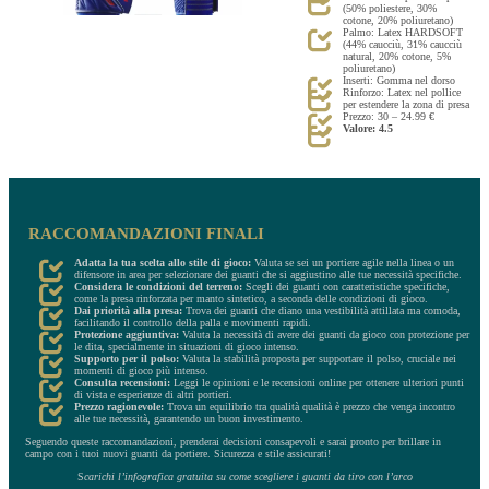
(50% poliestere, 30%
cotone, 20% poliuretano)
Palmo: Latex HARDSOFT
(44% caucciù, 31% caucciù
natural, 20% cotone, 5%
poliuretano)
Inserti: Gomma nel dorso
Rinforzo: Latex nel pollice
per estendere la zona di presa
Prezzo: 30 – 24.99 €
Valore: 4.5
RACCOMANDAZIONI FINALI
Adatta la tua scelta allo stile di gioco:
Valuta se sei un portiere agile nella linea o un
difensore in area per selezionare dei guanti che si aggiustino alle tue necessità specifiche.
Considera le condizioni del terreno:
Scegli dei guanti con caratteristiche specifiche,
come la presa rinforzata per manto sintetico, a seconda delle condizioni di gioco.
Dai priorità alla presa:
Trova dei guanti che diano una vestibilità attillata ma comoda,
facilitando il controllo della palla e movimenti rapidi.
Protezione aggiuntiva:
Valuta la necessità di avere dei guanti da gioco con protezione per
le dita, specialmente in situazioni di gioco intenso.
Supporto per il polso:
Valuta la stabilità proposta per supportare il polso, cruciale nei
momenti di gioco più intenso.
Consulta recensioni:
Leggi le opinioni e le recensioni online per ottenere ulteriori punti
di vista e esperienze di altri portieri.
Prezzo ragionevole:
Trova un equilibrio tra qualità qualità è prezzo che venga incontro
alle tue necessità, garantendo un buon investimento.
Seguendo queste raccomandazioni, prenderai decisioni consapevoli e sarai pronto per brillare in
campo con i tuoi nuovi guanti da portiere. Sicurezza e stile assicurati!
S
carichi l’infografica gratuita su come scegliere i guanti da tiro con l’arco