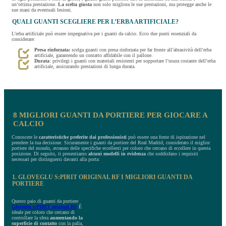
un’ottima prestazione.
La scelta giusta
non solo migliora le sue prestazioni, ma protegge anche le
sue mani da eventuali lesioni.
QUALI GUANTI SCEGLIERE PER L’ERBA ARTIFICIALE?
L’erba artificiale può essere impegnativa per i guanti da calcio. Ecco due punti essenziali da
considerare:
Presa rinforzata:
scelga guanti con presa rinforzata per far fronte all’abrasività dell’erba
artificiale, garantendo un contatto affidabile con il pallone.
Durata
: privilegi i guanti con materiali resistenti per sopportare l’usura costante dell’erba
artificiale, assicurando prestazioni di lunga durata.
8 MIGLIORI GUANTI DA PORTIERE PER GIOCARE A
CALCIO
Conoscere le
caratteristiche preferite dai professionisti
può essere una fonte di ispirazione nel
prendere la tua decisione. Sicuramente i guanti da portiere del Real Madrid, considerato il miglior
portiere del mondo, avranno delle specifiche eccellenti per coloro che cercano di eccellere in questa
posizione. Di seguito, ti presentiamo
alcuni modelli in evidenza
che soddisfano i requisiti
necessari per distinguersi davanti alla porta:
1. GLOVEGLU S:PIRIT ORIGINAL RF I MIGLIORI GUANTI DA
PORTIERE
Questo paio di guanti da portiere
Gloveglu s:PIRIT original RF
È
ideale per coloro che cercano di
controllare la sfera
aumentando la
superficie di contatto
con la palla,