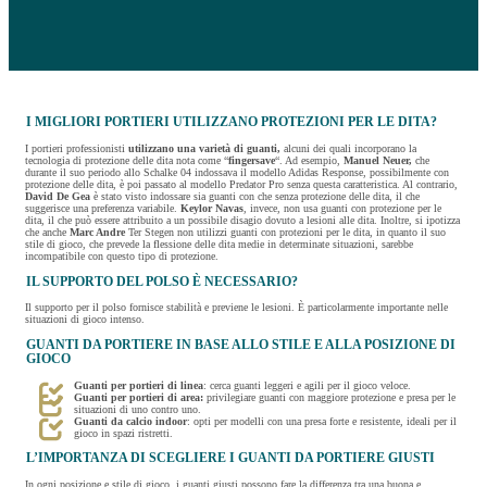
I MIGLIORI PORTIERI UTILIZZANO PROTEZIONI PER LE DITA?
I portieri professionisti
utilizzano una varietà di guanti,
alcuni dei quali incorporano la
tecnologia di protezione delle dita nota come “
fingersave
“. Ad esempio,
Manuel Neuer,
che
durante il suo periodo allo Schalke 04 indossava il modello Adidas Response, possibilmente con
protezione delle dita, è poi passato al modello Predator Pro senza questa caratteristica. Al contrario,
David De Gea
è stato visto indossare sia guanti con che senza protezione delle dita, il che
suggerisce una preferenza variabile.
Keylor Navas
, invece, non usa guanti con protezione per le
dita, il che può essere attribuito a un possibile disagio dovuto a lesioni alle dita. Inoltre, si ipotizza
che anche
Marc Andre
Ter Stegen non utilizzi guanti con protezioni per le dita, in quanto il suo
stile di gioco, che prevede la flessione delle dita medie in determinate situazioni, sarebbe
incompatibile con questo tipo di protezione.
IL SUPPORTO DEL POLSO È NECESSARIO?
Il supporto per il polso fornisce stabilità e previene le lesioni. È particolarmente importante nelle
situazioni di gioco intenso.
GUANTI DA PORTIERE IN BASE ALLO STILE E ALLA POSIZIONE DI
GIOCO
Guanti
per portieri di linea
: cerca guanti leggeri e agili per il gioco veloce.
Guanti per portieri di area:
privilegiare guanti con maggiore protezione e presa per le
situazioni di uno contro uno.
Guanti da calcio indoor
: opti per modelli con una presa forte e resistente, ideali per il
gioco in spazi ristretti.
L’IMPORTANZA DI SCEGLIERE I GUANTI DA PORTIERE GIUSTI
In ogni posizione e stile di gioco, i guanti giusti possono fare la differenza tra una buona e