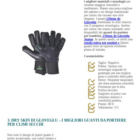
i migliori materiali e tecnologie
per
ottenere maggior comodità e
rendimento. Hanno una presa migliore
del pallone e un design tradizionale
per coloro che cercano uno stile
elegante. I guanti
i:Ntron de
Gloveglu
combinano lo stile classico
con il progresso tecnologico. Inoltre,
per coloro che stanno iniziando sono
disponibili dei
guanti da portiere
per bambini,
i:Ntron de Gloveglu
Junior
. In questo modo, se cerchi una
scuola estiva per portieri s
Questi
guanti sono un’opzione eccellente
prima di iniziare.
Caratteristiche
:
Taglio: Negativo
Palmo: Spuma con
tecnologia originale di
guanteglu per una miglior
presa e controllo della palla
Dorso: Neoprene traspirante
che dona massima comodità.
Protezione per le dita
Pollice Avvolto
Supporto al polso con
cinturino elastico e
vestibilità perfetta.
Prezzo: 88 €
Valutazione: 5/5
3. DRY SKIN DI GLOVEGLU – I MIGLIORI GUANTI DA PORTIERE
PER CLIMI SECCHI
Non solo il design di questi guanti è
molto accattivante, con colori intensi e