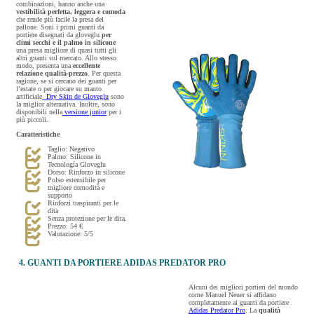
combinazioni, hanno anche una
vestibilità perfetta, leggera e comoda
che rende più facile la presa del
pallone. Soni i primi guanti da
portiere disegnati da gloveglu
per
climi secchi e il palmo in silicone
una presa migliore di quasi tutti gli
altri guanti sul mercato. Allo stesso
modo, presenta una
eccellente
relazione qualità-prezzo
. Per questa
ragione, se si cercano dei guanti per
l’estate o per giocare su manto
artificiale
Dry Skin de Gloveglu
sono
la miglior alternativa. Inoltre, sono
disponibili nella
versione junior
per i
più piccoli.
Caratteristiche
Taglio: Negativo
Palmo: Silicone in
Tecnología Gloveglu
Dorso: Rinforzo in silicone
Polso estensibile per
migliore comodità e
supporto
Rinforzi traspiranti per le
dita
Senza protezione per le dita.
Prezzo: 54 €
Valutazione: 5/5
4. GUANTI DA PORTIERE ADIDAS PREDATOR PRO
Alcuni dei migliori portieri del mondo
come Manuel Neuer si affidano
completamente ai guanti da portiere
Adidas Predator Pro
. La
qualità