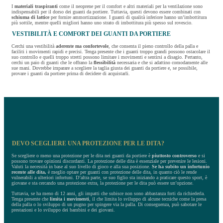
I
materiali traspiranti
come il neoprene per il comfort e altri materiali per la ventilazione sono
indispensabili per il dorso dei guanti da portiere. Tuttavia, questi devono essere combinati con
schiuma di lattice
per fornire ammortizzazione. I guanti di qualità inferiore hanno un’imbottitura
più sottile, mentre quelli migliori hanno uno strato di imbottitura più spesso sul rovescio.
VESTIBILITÀ E COMFORT DEI GUANTI DA PORTIERE
Cerchi una vestibilità
aderente ma confortevole
, che consenta il pieno controllo della palla e
faciliti i movimenti rapidi e precisi. Tenga presente che i guanti troppo grandi possono ostacolare il
suo controllo e quelli troppo stretti possono limitare i movimenti e sentirsi a disagio. Pertanto,
cerchi un paio di guanti che le offrano la
flessibilità
necessaria e che si adattino comodamente alle
sue mani. Dovrebbe imparare a scegliere la taglia giusta dei guanti da portiere e, se possibile,
provare i guanti da portiere prima di decidere di acquistarli.
DEVO SCEGLIERE UNA PROTEZIONE PER LE DITA?
Se scegliere o meno una protezione per le dita nei guanti da portiere è
piuttosto controverso
e si
possono trovare opinioni discordanti. La protezione delle dita è essenziale per prevenire le lesioni.
Valuti la necessità in base al suo livello di gioco e alla sua posizione.
Se ha subito un infortunio
recente
alle dita,
è meglio optare per guanti con protezione delle dita, in quanto ciò le rende
vulnerabili a ulteriori infortuni. D’altra parte, se suo figlio sta iniziando a praticare questo sport, è
giovane e sta cercando una protezione extra, la protezione per le dita può essere un’opzione.
Tuttavia, se ha meno di 12 anni, gli impatti che subisce non sono abbastanza forti da richiederla.
Tenga presente che
limita i movimenti
, il che limita lo sviluppo di alcune tecniche come la presa
della palla o lo sviluppo di un pugno per spingere via la palla. Di conseguenza, può sabotare le
prestazioni e lo sviluppo dei bambini e dei giovani.