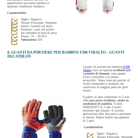
garantiscono una presa suprema in
qualsiasi condizione climatica.
Caratteristiche
Taglio: Negativo
Tessuto Principale: Neoprene
Inserti: Gomma sul dorso
Rinforzo: Latex nel pollice
per estendere la zona di presa
Prezzo: 70 – 59.99 €
Valutazione: 5/5
8. GUANTI DA PORTIERE PER BAMBINI F500 VIRALTO – GUANTI
DECATHLON
I guanti da portiere per bambino
F500
Viralto
sono un’opzione
eccellente per
i portieri di domani
, sono guanti
sicuri e resistenti a un prezzo
accessibile. Vanno bene per portieri di
livello intermedio o avanzato che
conoscono la maggior parte dei gesti
tecnici.
Il palmo in latex preformato di 3 mm
offre
una presa eccellente, anche in
condizioni di umidità
. Il latex
HARDSOFT di 3 mm è molto
resistente agli impatti. Il sistema
antitorsione delle dita aiuta a prevenire
le lesioni. Hanno inoltre una garanzia
di 2 anni.
Caratteristiche
Taglio: Negativo
Tessuto Principale: Neoprene