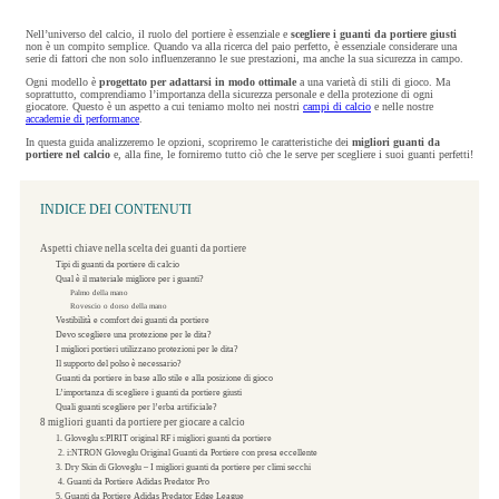
Nell’universo del calcio, il ruolo del portiere è essenziale e
scegliere i guanti da portiere
giusti
non è un compito semplice. Quando va alla ricerca del paio perfetto, è essenziale considerare una
serie di fattori che non solo influenzeranno le sue prestazioni, ma anche la sua sicurezza in campo.
Ogni modello è
progettato per adattarsi in modo ottimale
a una varietà di stili di gioco. Ma
soprattutto, comprendiamo l’importanza della sicurezza personale e della protezione di ogni
giocatore. Questo è un aspetto a cui teniamo molto nei nostri
campi di calcio
e nelle nostre
accademie di performance
.
In questa guida analizzeremo le opzioni, scopriremo le caratteristiche dei
migliori guanti da
portiere nel calcio
e, alla fine, le forniremo tutto ciò che le serve per scegliere i suoi guanti perfetti!
INDICE DEI CONTENUTI
Aspetti chiave nella scelta dei guanti da portiere
Tipi di guanti da portiere di calcio
Qual è il materiale migliore per i guanti?
Palmo della mano
Rovescio o dorso della mano
Vestibilità e comfort dei guanti da portiere
Devo scegliere una protezione per le dita?
I migliori portieri utilizzano protezioni per le dita?
Il supporto del polso è necessario?
Guanti da portiere in base allo stile e alla posizione di gioco
L’importanza di scegliere i guanti da portiere giusti
Quali guanti scegliere per l’erba artificiale?
8 migliori guanti da portiere per giocare a calcio
1. Gloveglu s:PIRIT original RF i migliori guanti da portiere
2. i:NTRON Gloveglu Original Guanti da Portiere con presa eccellente
3. Dry Skin di Gloveglu – I migliori guanti da portiere per climi secchi
4. Guanti da Portiere Adidas Predator Pro
5. Guanti da Portiere Adidas Predator Edge League