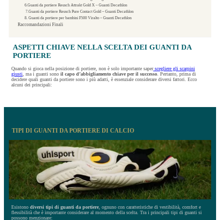
6.Guanti da portiere Reusch Attrakt Gold X – Guanti Decathlon
7.Guanti da portiere Reusch Pure Contact Gold – Guanti Decathlon
8. Guanti da portiere per bambini F500 Viralto – Guanti Decathlon
Raccomandazioni Finali
ASPETTI CHIAVE NELLA SCELTA DEI GUANTI DA
PORTIERE
Quando si gioca nella posizione di portiere, non è solo importante saper
scegliere gli scarpini
giusti
, ma i guanti sono
il capo d’abbigliamento chiave per il successo
. Pertanto, prima di
decidere quali guanti da portiere sono i più adatti, è essenziale considerare diversi fattori. Ecco
alcuni dei principali:
TIPI DI GUANTI DA PORTIERE DI CALCIO
Esistono
diversi tipi di guanti da portiere
, ognuno con caratteristiche di vestibilità, comfort e
flessibilità che è importante considerare al momento della scelta. Tra i principali tipi di guanti si
possono menzionare: