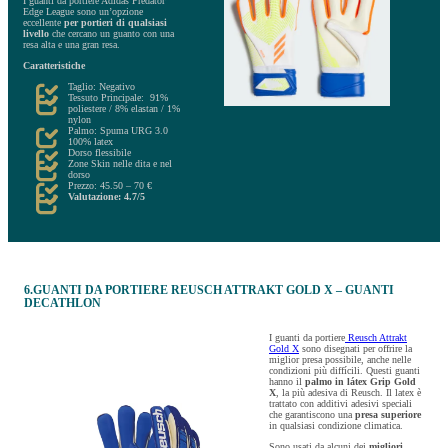
I guanti da portiere Adidas Predator
Edge League sono un’opzione
eccellente
per portieri di qualsiasi
livello
che cercano un guanto con una
resa alta e una gran resa.
Caratteristiche
Taglio: Negativo
Tessuto Principale: 91%
poliestere / 8% elastan / 1%
nylon
Palmo: Spuma URG 3.0
100% latex
Dorso flessibile
Zone Skin nelle dita e nel
dorso
Prezzo: 45.50 – 70 €
Valutazione: 4.7/5
6.GUANTI DA PORTIERE REUSCH ATTRAKT GOLD X – GUANTI
DECATHLON
I guanti da portiere
Reusch Attrakt
Gold X
sono disegnati per offrire la
miglior presa possibile, anche nelle
condizioni più diffícili. Questi guanti
hanno il
palmo in látex Grip Gold
X
, la più adesiva di Reusch. Il latex è
trattato con additivi adesivi speciali
che garantiscono una
presa superiore
in qualsiasi condizione climatica.
Sono usati da alcuni dei
migliori