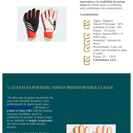
innovativa e la vestibilità da prima
classe
di Adidas fanno la differenza
nelle performance dei professionisti.
Caratteristiche
Taglio: Negativo
Tessuto Principale: 91%
poliestere riciclato / 8%
elastan / 1% nylon
Palmo: Spuma URG 2.0
100% latex
Inserzioni: Gomma sul
dorso
Rivestimento: Latex nel
pollice per estendere la zona
di presa
Prezzo: 91 – 130 €
Valutazione: 4.6/5
5. GUANTI DA PORTIERE ADIDAS PREDATOR EDGE LEAGUE
Un altro paio di guanti da portiere che
sono stati utilizzati da questi e altri
professionisti di questo sport sono i
Predator Edge League
, che hanno il
palmo in latex URG 3.0
che fornisce
una presa eccellente, anche in
condizioni di umidità. Il dorso è fatto
di un materiale in
maglia traspirante
che aiuta a tener le mani fresche e
asciutte.