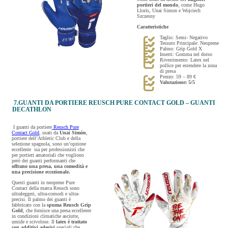
portieri del mondo
, come Hugo
Lloris, Unai Simon e Wojciech
Szczesny
Caratteristiche
Taglio: Semi- Negativo
Tessuto Principale: Neoprene
Palmo: Grip Gold X
Inserti: Gomma nel dorso
Rivestimento: Latex nel
pollice per estendere la zona
di presa
Prezzo: 59 – 89 €
Valutazione: 5/5
7.GUANTI DA PORTIERE REUSCH PURE CONTACT GOLD – GUANTI
DECATHLON
I guanti da portiere
Reusch Pure
Contact Gold
, usati da
Unai Simón
,
portiere dell’Athletic Club e della
selezione spagnola, sono un’opzione
eccellente sia per professionisti che
per portieri amatoriali che vogliono
però dei guanti performanti che
offrano una presa, una comodità e
una precisione eccezionale.
Questi guanti in neoprene Pure
Contact della marca Reusch sono
ultraleggeri, ultra-comodi e ultra-
precisi. Il palmo dei guanti è
fabbricato con la
spuma Reusch Grip
Gold
, che fornisce una presa eccellente
in condizioni climatiche asciutte,
umide e scivolose. Il
latex è trattato
con additivi adesivi
speciali che