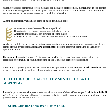
proprio talento e vivere un’esperienza calcistica di alto livello.
Questi programmi permettono loro di allenarsi con allenatori professionisti, di migliorare la loro tecnica
e di competere con giocatrici di diversi paesi. Inoltre, in molti casi, i campi servono come piattaforma
per attrarre talenti e per entrare in contatto con club o università.
Alcuni dei principali vantaggi dei camp di calcio femminile sono:
Allenamento intensivo con allenatori qualificati.
Opportunità di sviluppare competenze tattiche e tecniche.
Ambiente professionale, con strutture di prima classe.
Collegamento con scout e club alla ricerca di nuove giocatrici promettenti.
Anche se non tutte le giocatrici che partecipano a questi programmi passano al calcio professionistico, i
campi offrono un’
esperienza formativa arricchente
e possono essere un trampolino di lancio per
opportunità future.
Esempio reale:
molti giocatori d’élite, come Alexia Putellas e Sam Kerr, sono passati attraverso
accademie e programmi di rendimento prima di fare il salto nel calcio professionistico.
Se tua figlia sogna di giocare a calcio in un ambiente professionale, un
campo di calcio femminile
può
essere il luogo ideale per coltivare il suo talento e avvicinarla a nuove opportunità.
IL FUTURO DEL CALCIO FEMMINILE: COSA CI
ASPETTA?
La strada percorsa è stata impressionante, ma ci sono ancora sfide da affrontare per il
calcio femminile di
oggi
. Sebbene le giocatrici abbiano guadagnato visibilità, rispetto e condizioni migliori, il divario con il
gioco maschile rimane sotto molti aspetti.
LE SFIDE CHE RESTANO DA AFFRONTARE