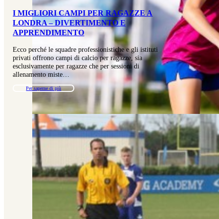
I MIGLIORI CAMPI PER RAGAZZE A
LONDRA – DIVERTIMENTO E
APPRENDIMENTO
Ecco perché le squadre professionistiche e gli istituti
privati offrono campi di calcio per ragazze, sia
esclusivamente per ragazze che per sessioni di
allenamento miste…
Per saperne di più