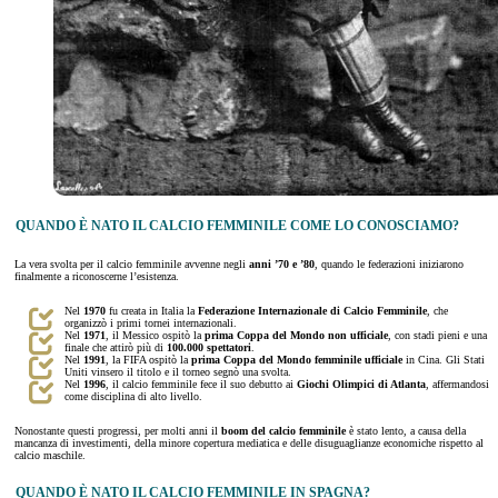
QUANDO È NATO IL CALCIO FEMMINILE COME LO CONOSCIAMO?
La vera svolta per il calcio femminile avvenne negli
anni ’70 e ’80
, quando le federazioni iniziarono
finalmente a riconoscerne l’esistenza.
Nel
1970
fu creata in Italia la
Federazione Internazionale di Calcio Femminile
, che
organizzò i primi tornei internazionali.
Nel
1971
, il Messico ospitò la
prima Coppa del Mondo non ufficiale
, con stadi pieni e una
finale che attirò più di
100.000 spettatori
.
Nel
1991
, la FIFA ospitò la
prima Coppa del Mondo femminile ufficiale
in Cina. Gli Stati
Uniti vinsero il titolo e il torneo segnò una svolta.
Nel
1996
, il calcio femminile fece il suo debutto ai
Giochi Olimpici di Atlanta
, affermandosi
come disciplina di alto livello.
Nonostante questi progressi, per molti anni il
boom del calcio femminile
è stato lento, a causa della
mancanza di investimenti, della minore copertura mediatica e delle disuguaglianze economiche rispetto al
calcio maschile.
QUANDO È NATO IL CALCIO FEMMINILE IN SPAGNA?