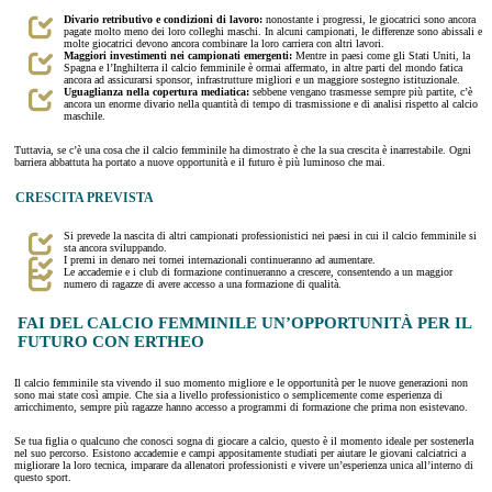
Divario retributivo e condizioni di lavoro:
nonostante i progressi, le giocatrici sono ancora
pagate molto meno dei loro colleghi maschi. In alcuni campionati, le differenze sono abissali e
molte giocatrici devono ancora combinare la loro carriera con altri lavori.
Maggiori investimenti nei campionati emergenti:
Mentre in paesi come gli Stati Uniti, la
Spagna e l’Inghilterra il calcio femminile è ormai affermato, in altre parti del mondo fatica
ancora ad assicurarsi sponsor, infrastrutture migliori e un maggiore sostegno istituzionale.
Uguaglianza nella copertura mediatica:
sebbene vengano trasmesse sempre più partite, c’è
ancora un enorme divario nella quantità di tempo di trasmissione e di analisi rispetto al calcio
maschile.
Tuttavia, se c’è una cosa che il calcio femminile ha dimostrato è che la sua crescita è inarrestabile. Ogni
barriera abbattuta ha portato a nuove opportunità e il futuro è più luminoso che mai.
CRESCITA PREVISTA
Si prevede la nascita di altri campionati professionistici nei paesi in cui il calcio femminile si
sta ancora sviluppando.
I premi in denaro nei tornei internazionali continueranno ad aumentare.
Le accademie e i club di formazione continueranno a crescere, consentendo a un maggior
numero di ragazze di avere accesso a una formazione di qualità.
FAI DEL CALCIO FEMMINILE UN’OPPORTUNITÀ PER IL
FUTURO CON ERTHEO
Il calcio femminile sta vivendo il suo momento migliore e le opportunità per le nuove generazioni non
sono mai state così ampie. Che sia a livello professionistico o semplicemente come esperienza di
arricchimento, sempre più ragazze hanno accesso a programmi di formazione che prima non esistevano.
Se tua figlia o qualcuno che conosci sogna di giocare a calcio, questo è il momento ideale per sostenerla
nel suo percorso. Esistono accademie e campi appositamente studiati per aiutare le giovani calciatrici a
migliorare la loro tecnica, imparare da allenatori professionisti e vivere un’esperienza unica all’interno di
questo sport.