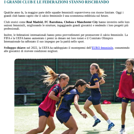
I GRANDI CLUB E LE FEDERAZIONI STANNO RISCHIANDO
Qualche anno fa, la maggior parte delle squadre femminili sopravviveva con risorse limitate. Oggi i
grandi club hanno capito che il calcio femminile è una scommessa redditizia sul futuro.
Club storici come
Real Madrid, FC Barcelona, Chelsea e Manchester City
hanno investito nelle loro
sezioni femminili, migliorando le strutture, ingaggiando grandi giocatrici e rendendo i loro progetti più
professionali.
Inoltre, le federazioni internazionali hanno preso provvedimenti per promuovere il calcio femminile. La
FIFA e la UEFA hanno aumentato i premi in denaro nei loro tornei e il Comitato Olimpico
Internazionale ha rafforzato il suo impegno per la parità nello sport.
Sviluppo chiave:
nel 2022, la UEFA ha raddoppiato il montepremi dell’
EURO femminile
, consentendo
alle giocatrici di ricevere condizioni migliori.