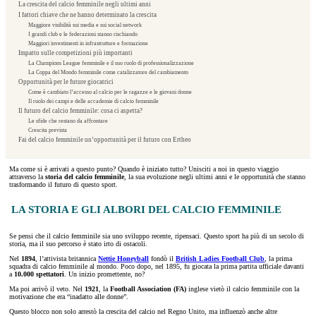
La crescita del calcio femminile negli ultimi anni
I fattori chiave che ne hanno determinato la crescita
Maggiore visibilità sui media e sui social network
I grandi club e le federazioni stanno rischiando
Maggiori investimenti in infrastrutture e formazione
Impatto sulle competizioni più importanti
La Champions League femminile e il suo ruolo di professionalizzazione
La Coppa del Mondo femminile come catalizzatore del cambiamento
Opportunità per le future giocatrici
Come è cambiato l’accesso al calcio per le ragazze e le giovani donne
Il ruolo dei campi e delle accademie di calcio femminile
Il futuro del calcio femminile: cosa ci aspetta?
Le sfide che restano da affrontare
Crescita prevista
Fai del calcio femminile un’opportunità per il futuro con Ertheo
Ma come si è arrivati a questo punto? Quando è iniziato tutto? Unisciti a noi in questo viaggio
attraverso la
storia del calcio femminile
, la sua evoluzione negli ultimi anni e le opportunità che stanno
trasformando il futuro di questo sport.
LA STORIA E GLI ALBORI DEL CALCIO FEMMINILE
Se pensi che il calcio femminile sia uno sviluppo recente, ripensaci. Questo sport ha più di un secolo di
storia, ma il suo percorso è stato irto di ostacoli.
Nel
1894
, l’attivista britannica
Nettie Honeyball
fondò il
British Ladies Football Club
, la prima
squadra di calcio femminile al mondo. Poco dopo, nel 1895, fu giocata la prima partita ufficiale davanti
a
10.000 spettatori
. Un inizio promettente, no?
Ma poi arrivò il veto. Nel
1921
, la
Football Association (FA)
inglese vietò il calcio femminile con la
motivazione che era “inadatto alle donne”.
Questo blocco non solo arrestò la crescita del calcio nel Regno Unito, ma influenzò anche altre