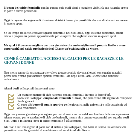
Il
boom del calcio femminile
non ha portato solo stadi pieni e maggiore visibilità, ma ha anche aperto
le porte a nuove generazioni.
Oggi le ragazze che sognano di diventare calciatrici hanno più possibilità che mai di allenarsi e crescere
in questo sport.
Se un tempo era difficile trovare squadre femminili nei club locali, oggi esistono accademie, scuole
calcio e programmi pensati appositamente per le ragazze che vogliono crescere in questo sport.
Ma qual è il percorso migliore per una giocatrice che vuole migliorare il proprio livello e avere
opportunità nel calcio professionistico? Diamo un’occhiata più da vicino.
COME È CAMBIATO L’ACCESSO AL CALCIO PER LE RAGAZZE E LE
GIOVANI DONNE
Non molto tempo fa, una ragazza che voleva giocare a calcio doveva allenarsi con squadre maschili
perché non c’erano praticamente opzioni femminili. Ma negli ultimi anni le cose sono cambiate
radicalmente.
Alcuni degli sviluppi più importanti sono:
Un maggior numero di club ha creato sezioni femminili in tutte le fasce d’età.
Sono stati sviluppati
campionati femminili di base
, che permettono alle ragazze di competere
fin da giovani.
Ci sono più
borse di studio sportive
per le giocatrici nelle università e nelle accademie ad
alto rendimento.
Oggi una giovane giocatrice può seguire percorsi diversi a seconda del suo livello e delle sue aspirazioni.
Alcune optano per le accademie di club professionali, mentre altre cercano opportunità con squadre negli
Stati Uniti o in Europa, dove il calcio femminile è già affermato.
Gli Stati Uniti rimangono il paese con il sistema più sviluppato, con borse di studio universitarie che
permettono a molte giocatrici di combinare studi e calcio ad alto livello.