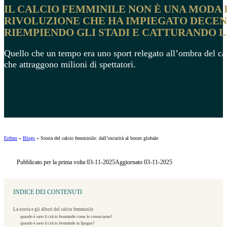
IL CALCIO FEMMINILE NON È UNA MODA
RIVOLUZIONE CHE HA IMPIEGATO DECENN
RIEMPIENDO GLI STADI E CATTURANDO 
Quello che un tempo era uno sport relegato all’ombra del calc
che attraggono milioni di spettatori.
Ertheo
»
Blogs
»
Storia del calcio femminile: dall’oscurità al boom globale
Pubblicato per la prima volta 03-11-2025
Aggiornato 03-11-2025
INDICE DEI CONTENUTI
La storia e gli albori del calcio femminile
quando è nato il calcio femminile come lo conosciamo?
quando è nato il calcio femminile in Spagna?