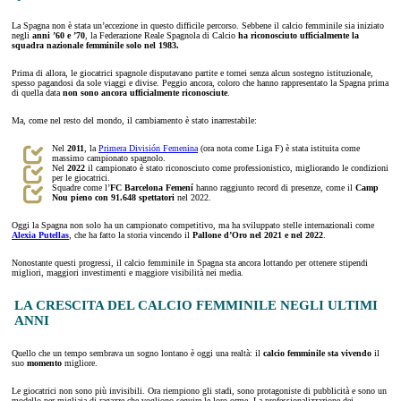
La Spagna non è stata un’eccezione in questo difficile percorso. Sebbene il calcio femminile sia iniziato
negli
anni ’60 e ’70
, la Federazione Reale Spagnola di Calcio
ha riconosciuto ufficialmente la
squadra nazionale femminile solo nel 1983.
Prima di allora, le giocatrici spagnole disputavano partite e tornei senza alcun sostegno istituzionale,
spesso pagandosi da sole viaggi e divise. Peggio ancora, coloro che hanno rappresentato la Spagna prima
di quella data
non sono ancora ufficialmente riconosciute
.
Ma, come nel resto del mondo, il cambiamento è stato inarrestabile:
Nel
2011
, la
Primera División Femenina
(ora nota come Liga F) è stata istituita come
massimo campionato spagnolo.
Nel
2022
il campionato è stato riconosciuto come professionistico, migliorando le condizioni
per le giocatrici.
Squadre come l’
FC Barcelona Femení
hanno raggiunto record di presenze, come il
Camp
Nou pieno con 91.648 spettatori
nel 2022.
Oggi la Spagna non solo ha un campionato competitivo, ma ha sviluppato stelle internazionali come
Alexia Putellas
, che ha fatto la storia vincendo il
Pallone d’Oro nel 2021 e nel 2022
.
Nonostante questi progressi, il calcio femminile in Spagna sta ancora lottando per ottenere stipendi
migliori, maggiori investimenti e maggiore visibilità nei media.
LA CRESCITA DEL CALCIO FEMMINILE NEGLI ULTIMI
ANNI
Quello che un tempo sembrava un sogno lontano è oggi una realtà: il
calcio femminile sta vivendo
il
suo
momento
migliore.
Le giocatrici non sono più invisibili. Ora riempiono gli stadi, sono protagoniste di pubblicità e sono un
modello per migliaia di ragazze che vogliono seguire le loro orme. La professionalizzazione dei