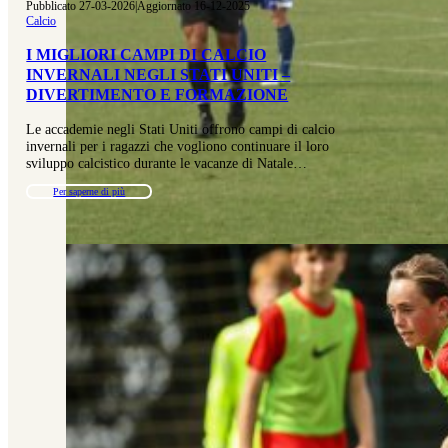
Pubblicato 27-03-2026
|
Aggiornato 16-12-2025
Calcio
I MIGLIORI CAMPI DI CALCIO
INVERNALI NEGLI STATI UNITI –
DIVERTIMENTO E FORMAZIONE
Le accademie negli Stati Uniti offrono campi di calcio
invernali per i ragazzi che vogliono continuare il loro
sviluppo calcistico durante le vacanze di Natale…
Per saperne di più