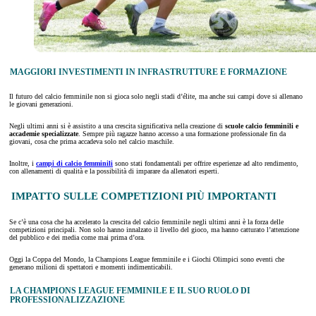
MAGGIORI INVESTIMENTI IN INFRASTRUTTURE E FORMAZIONE
Il futuro del calcio femminile non si gioca solo negli stadi d’élite, ma anche sui campi dove si allenano
le giovani generazioni.
Negli ultimi anni si è assistito a una crescita significativa nella creazione di
scuole calcio femminili e
accademie specializzate
. Sempre più ragazze hanno accesso a una formazione professionale fin da
giovani, cosa che prima accadeva solo nel calcio maschile.
Inoltre, i
campi di calcio femminili
sono stati fondamentali per offrire esperienze ad alto rendimento,
con allenamenti di qualità e la possibilità di imparare da allenatori esperti.
IMPATTO SULLE COMPETIZIONI PIÙ IMPORTANTI
Se c’è una cosa che ha accelerato la crescita del calcio femminile negli ultimi anni è la forza delle
competizioni principali. Non solo hanno innalzato il livello del gioco, ma hanno catturato l’attenzione
del pubblico e dei media come mai prima d’ora.
Oggi la Coppa del Mondo, la Champions League femminile e i Giochi Olimpici sono eventi che
generano milioni di spettatori e momenti indimenticabili.
LA CHAMPIONS LEAGUE FEMMINILE E IL SUO RUOLO DI
PROFESSIONALIZZAZIONE