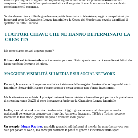
campionati, l’aumento della copertura mediatica e il supporto di marchi e sponsor hanno cambiato
completamente il panorama.
Se due decenni fa era difficile guardare una partita femminile in televisione, oggi le competizioni più
importanti come la Champions League femminile o la Coppa del Mondo sono seguite da milioni di
spettatori in tutto il mondo.
I FATTORI CHIAVE CHE NE HANNO DETERMINATO LA
CRESCITA
Ma come siamo arrivati a questo punto?
Il
boom del calcio femminile
non è avvenuto per caso. Dietro questa crescita ci sono diversi fattori che
hanno cambiato le regole del gioco.
MAGGIORE VISIBILITÀ SUI MEDIA E SUI SOCIAL NETWORK
Per anni, la mancanza di copertura mediatica è stata una delle maggiori barriere allo sviluppo del calcio
femminile. Senza visibilità non c’erano sponsor e senza sponsor non c’erano investimenti.
Ma la situazione è cambiata. I principali network hanno iniziato a trasmettere più partite e le piattaforme
di streaming come DAZN si sono impegnate a fondo per la Champions League femminile.
Inoltre, i social network sono stati fondamentali. Oggi i giocatori non si affidano più ai media
tradizionali per entrare in contatto con i loro fan. Attraverso Instagram, TikTok e Twitter, possono
raccontare le loro storie, generare impatto e diventare idoli globali.
Un esempio:
Megan Rapinoe
, una delle giocatrici più influenti al mondo, ha usato la sua voce non
solo per parlare di calcio, ma anche per sostenere la parità di genere e l’inclusione nello sport.