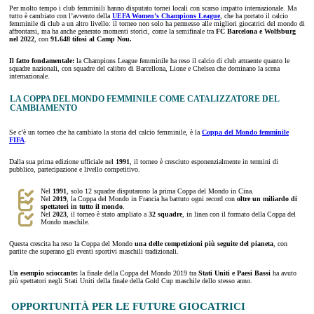
Per molto tempo i club femminili hanno disputato tornei locali con scarso impatto internazionale. Ma
tutto è cambiato con l’avvento della
UEFA Women’s Champions League
, che ha portato il calcio
femminile di club a un altro livello: il torneo non solo ha permesso alle migliori giocatrici del mondo di
affrontarsi, ma ha anche generato momenti storici, come la semifinale tra
FC Barcelona e Wolfsburg
nel 2022
, con
91.648 tifosi al Camp Nou.
Il fatto fondamentale:
la Champions League femminile ha reso il calcio di club attraente quanto le
squadre nazionali, con squadre del calibro di Barcellona, Lione e Chelsea che dominano la scena
internazionale.
LA COPPA DEL MONDO FEMMINILE COME CATALIZZATORE DEL
CAMBIAMENTO
Se c’è un torneo che ha cambiato la storia del calcio femminile, è la
Coppa del Mondo femminile
FIFA
.
Dalla sua prima edizione ufficiale nel
1991
, il torneo è cresciuto esponenzialmente in termini di
pubblico, partecipazione e livello competitivo.
Nel
1991
, solo 12 squadre disputarono la prima Coppa del Mondo in Cina.
Nel
2019
, la Coppa del Mondo in Francia ha battuto ogni record con
oltre un miliardo di
spettatori in tutto il mondo
.
Nel
2023
, il torneo è stato ampliato a
32 squadre
, in linea con il formato della Coppa del
Mondo maschile.
Questa crescita ha reso la Coppa del Mondo
una delle competizioni più seguite del pianeta
, con
partite che superano gli eventi sportivi maschili tradizionali.
Un esempio scioccante:
la finale della Coppa del Mondo 2019 tra
Stati Uniti e Paesi Bassi
ha avuto
più spettatori negli Stati Uniti della finale della Gold Cup maschile dello stesso anno.
OPPORTUNITÀ PER LE FUTURE GIOCATRICI