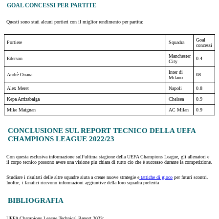
GOAL CONCESSI PER PARTITE
Questi sono stati alcuni portieri con il miglior rendimento per partita:
Goal
Portiere
Squadra
concessi
Manchester
Ederson
0.4
City
Inter di
Andrè Onana
08
Milano
Alex Meret
Napoli
0.8
Kepa Arrizabalga
Chelsea
0.9
Mike Maignan
AC Milan
0.9
CONCLUSIONE SUL REPORT TECNICO DELLA UEFA
CHAMPIONS LEAGUE 2022/23
Con questa esclusiva informazione sull’ultima stagione della UEFA Champions League, gli allenatori e
il corpo tecnico possono avere una visione piu chiara di tutto cio che è successo durante la competizione.
Studiare i risultati delle altre squadre aiuta a creare nuove strategie e
tattiche di gioco
per futuri scontri.
Inoltre, i fanatici ricevono informazioni aggiuntive della loro squadra preferita
BIBLIOGRAFIA
UEFA Champions League Technical Report 2023: