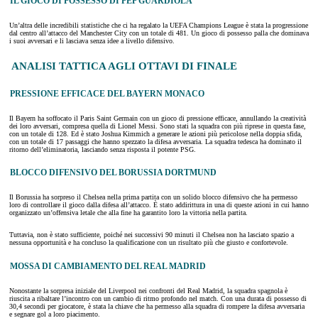
IL GIOCO DI POSSESSO DI PEP GUARDIOLA
Un’altra delle incredibili statistiche che ci ha regalato la UEFA Champions League è stata la progressione
dal centro all’attacco del Manchester City con un totale di 481. Un gioco di possesso palla che dominava
i suoi avversari e li lasciava senza idee a livello difensivo.
ANALISI TATTICA AGLI OTTAVI DI FINALE
PRESSIONE EFFICACE DEL BAYERN MONACO
Il Bayern ha soffocato il Paris Saint Germain con un gioco di pressione efficace, annullando la creatività
dei loro avversari, compresa quella di Lionel Messi. Sono stati la squadra con più riprese in questa fase,
con un totale di 128. Ed è stato Joshua Kimmich a generare le azioni più pericolose nella doppia sfida,
con un totale di 17 passaggi che hanno spezzato la difesa avversaria. La squadra tedesca ha dominato il
ritorno dell’eliminatoria, lasciando senza risposta il potente PSG.
BLOCCO DIFENSIVO DEL BORUSSIA DORTMUND
Il Borussia ha sorpreso il Chelsea nella prima partita con un solido blocco difensivo che ha permesso
loro di controllare il gioco dalla difesa all’attacco. È stato addirittura in una di queste azioni in cui hanno
organizzato un’offensiva letale che alla fine ha garantito loro la vittoria nella partita.
Tuttavia, non è stato sufficiente, poiché nei successivi 90 minuti il Chelsea non ha lasciato spazio a
nessuna opportunità e ha concluso la qualificazione con un risultato più che giusto e confortevole.
MOSSA DI CAMBIAMENTO DEL REAL MADRID
Nonostante la sorpresa iniziale del Liverpool nei confronti del Real Madrid, la squadra spagnola è
riuscita a ribaltare l’incontro con un cambio di ritmo profondo nel match. Con una durata di possesso di
30,4 secondi per giocatore, è stata la chiave che ha permesso alla squadra di rompere la difesa avversaria
e segnare gol a loro piacimento.