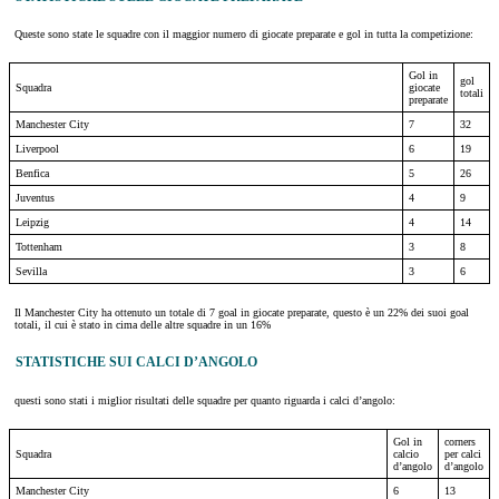
Queste sono state le squadre con il maggior numero di giocate preparate e gol in tutta la competizione:
Gol in
gol
Squadra
giocate
totali
preparate
Manchester City
7
32
Liverpool
6
19
Benfica
5
26
Juventus
4
9
Leipzig
4
14
Tottenham
3
8
Sevilla
3
6
Il Manchester City ha ottenuto un totale di 7 goal in giocate preparate, questo è un 22% dei suoi goal
totali, il cui è stato in cima delle altre squadre in un 16%
STATISTICHE SUI CALCI D’ANGOLO
questi sono stati i miglior risultati delle squadre per quanto riguarda i calci d’angolo:
Gol in
corners
Squadra
calcio
per calci
d’angolo
d’angolo
Manchester City
6
13