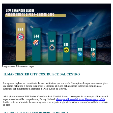
Progressione difesa-centro capo
IL MANCHESTER CITY COSTRUISCE DAL CENTRO
La squadra inglese ha consolidato la sua candidatura per vincere la Champions League creando un gioco
dal centro nella fase a gironi. Nei primi 6 incontri, il gioco della squadra inglese ha cominciato a
generarsi dai movimenti di Bernardo Silva e Kevin de Bruyne.
Altri giocatori come Phil Foden, Cancelo e Jack Grealish hanno creato spazi in attacco per alimentare il
capocannoniere della competizione, Erling Haaland,
che supera il record di Alan Shearer e Andy Cole
.
L’attaccante ha affrontato la sua ex squadra e ha segnato il gol della vittoria con un’incredibile acrobazia
in area.