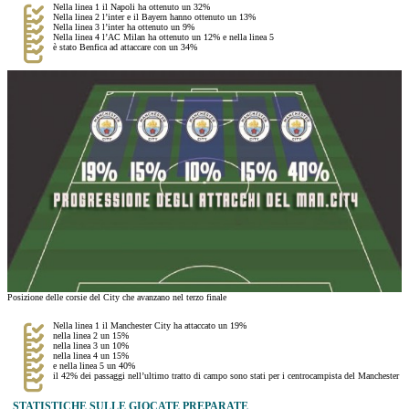
Nella linea 1 il Napoli ha ottenuto un 32%
Nella linea 2 l’inter e il Bayern hanno ottenuto un 13%
Nella linea 3 l’inter ha ottenuto un 9%
Nella linea 4 l’AC Milan ha ottenuto un 12% e nella linea 5
è stato Benfica ad attaccare con un 34%
Posizione delle corsie del City che avanzano nel terzo finale
Nella linea 1 il Manchester City ha attaccato un 19%
nella linea 2 un 15%
nella linea 3 un 10%
nella linea 4 un 15%
e nella linea 5 un 40%
il 42% dei passaggi nell’ultimo tratto di campo sono stati per i centrocampista del Manchester
STATISTICHE SULLE GIOCATE PREPARATE