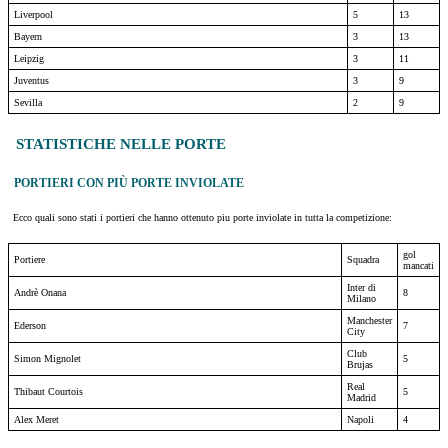
Liverpool
5
13
Bayern
3
13
Leipzig
3
11
Juventus
3
9
Sevilla
2
9
STATISTICHE NELLE PORTE
PORTIERI CON PIÙ PORTE INVIOLATE
Ecco quali sono stati i portieri che hanno ottenuto piu porte inviolate in tutta la competizione:
gol
Portiere
Squadra
mancati
Inter di
Andrè Onana
8
Milano
Manchester
Ederson
7
City
Club
Simon Mignolet
5
Brujas
Real
Thibaut Courtois
5
Madrid
Alex Meret
Napoli
4