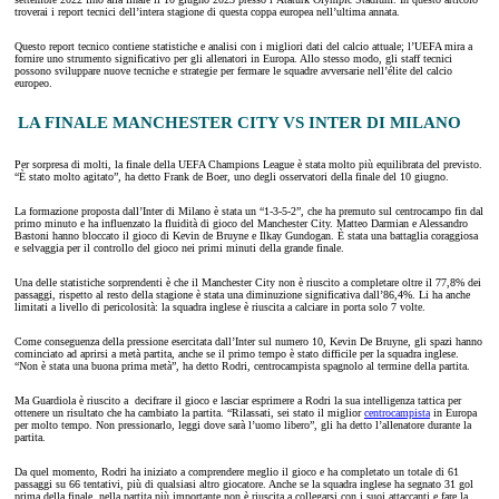
troverai i report tecnici dell’intera stagione di questa coppa europea nell’ultima annata.
Questo report tecnico contiene statistiche e analisi con i migliori dati del calcio attuale; l’UEFA mira a
fornire uno strumento significativo per gli allenatori in Europa. Allo stesso modo, gli staff tecnici
possono sviluppare nuove tecniche e strategie per fermare le squadre avversarie nell’élite del calcio
europeo.
LA FINALE MANCHESTER CITY VS INTER DI MILANO
Per sorpresa di molti, la finale della UEFA Champions League è stata molto più equilibrata del previsto.
“È stato molto agitato”, ha detto Frank de Boer, uno degli osservatori della finale del 10 giugno.
La formazione proposta dall’Inter di Milano è stata un “1-3-5-2”, che ha premuto sul centrocampo fin dal
primo minuto e ha influenzato la fluidità di gioco del Manchester City. Matteo Darmian e Alessandro
Bastoni hanno bloccato il gioco di Kevin de Bruyne e Ilkay Gundogan. È stata una battaglia coraggiosa
e selvaggia per il controllo del gioco nei primi minuti della grande finale.
Una delle statistiche sorprendenti è che il Manchester City non è riuscito a completare oltre il 77,8% dei
passaggi, rispetto al resto della stagione è stata una diminuzione significativa dall’86,4%. Li ha anche
limitati a livello di pericolosità: la squadra inglese è riuscita a calciare in porta solo 7 volte.
Come conseguenza della pressione esercitata dall’Inter sul numero 10, Kevin De Bruyne, gli spazi hanno
cominciato ad aprirsi a metà partita, anche se il primo tempo è stato difficile per la squadra inglese.
“Non è stata una buona prima metà”, ha detto Rodri, centrocampista spagnolo al termine della partita.
Ma Guardiola è riuscito a decifrare il gioco e lasciar esprimere a Rodri la sua intelligenza tattica per
ottenere un risultato che ha cambiato la partita. “Rilassati, sei stato il miglior
centrocampista
in Europa
per molto tempo. Non pressionarlo, leggi dove sarà l’uomo libero”, gli ha detto l’allenatore durante la
partita.
Da quel momento, Rodri ha iniziato a comprendere meglio il gioco e ha completato un totale di 61
passaggi su 66 tentativi, più di qualsiasi altro giocatore. Anche se la squadra inglese ha segnato 31 gol
prima della finale, nella partita più importante non è riuscita a collegarsi con i suoi attaccanti e fare la