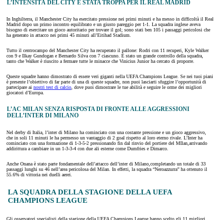
L’INTENSITÀ DEL CITY È STATA TROPPA PER IL REAL MADRID
In Inghilterra, il Manchester City ha esercitato pressione nei primi minuti e ha messo in difficoltà il Real
Madrid dopo un primo incontro equilibrato e un giusto pareggio per 1-1. La squadra inglese aveva
bisogno di esercitare un gioco autoritario per trovare il gol; sono stati ben 105 i passaggi pericolosi che
ha generato in attacco nei primi 45 minuti all’Eitihad Stadium.
Tutto il centrocampo del Manchester City ha recuperato il pallone: Rodri con 11 recuperi, Kyle Walker
con 9 e Ilkay Gundogan e Bernardo Silva con 7 ciascuno. È stato un grande controllo della squadra,
tanto che Walker è riuscito a fermare tutte le minacce che Vinicius Junior ha cercato di proporre.
Queste squadre hanno dimostrato di essere veri giganti nella UEFA Champions League. Se nei tuoi piani
è presente l’obiettivo di far parte di una di queste squadre, non puoi lasciarti sfuggire l’opportunità di
partecipare ai
nostri test di calcio
, dove puoi dimostrare le tue abilità e seguire le orme dei migliori
giocatori d’Europa.
L’AC MILAN SENZA RISPOSTA DI FRONTE ALLE AGGRESSIONI
DELL’INTER DI MILANO
Nel derby di Italia, l’inter di Milano ha cominciato con una costante pressione e un gioco aggressivo,
che in soli 11 minuti le ha permesso un vantaggio di 2 goal rispetto al loro eterno rivale. L’Inter ha
cominciato con una formazione di 1-3-5-2 pressionando fin dal rinvio del portiere del MIlan,arrivando
addirittura a cambiare in un 1-3-3-4 con due ali esterne come Dumfries e Dimarco.
Anche Onana è stato parte fondamentale dell’attacco dell’inter di Milano,completando un totale di 33
passaggi lunghi su 46 nell’area pericolosa del Milan. In effetti, la squadra “Neroazzurra” ha ottenuto il
55.6% di vittoria nei duelli aerei.
LA SQUADRA DELLA STAGIONE DELLA UEFA
CHAMPIONS LEAGUE
Gli osservatori specialisti della stagione della UEFA Champions League hanno scelto gli 11 migliori