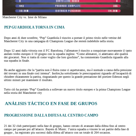
Manchester City vs. Inter de Milano
PEP GUARDIOLA TORNA IN CIMA
Dopo anni di dure sconfitte, “Pep” Guardiola è riuscito a portare il primo titolo nelle vetrine del
Manchester City in una campagna di Champions League che resterà indelebile nella storia.
Dopo 12 anni dalla vittoria con il FC Barcelona, l’allenatore è riuscito a conquistare nuovamente il tanto
anelato trofeo europeo il 10 giugno con la squadra inglese. “Come allenatori, ci adattiamo alle qualità
dei giocatori. Non si tratta di come voglio che loro giochino”, ha commentato Guardiola riguardo alla
sua squadra in finale.
Ha anche aggiunto che la “partita non è fluita come ci aspettavamo, ma è normale a causa della pressione
del trovarsi in una finale così intensa”. Inoltre,ha sottolineato le preoccupazioni riguardo all’incapacità di
chiudere chiaramente la partita, ringraziando per questo la grande prestazione del portiere Ederson negli
ultimi minuti per mantenere il risultato.
Tutto ciò ha portato “Pep” Guardiola a sollevare un nuovo titolo europeo e la prima Champions League
nella storia del Manchester city
ANÁLISIS TÁCTICO EN FASE DE GRUPOS
PROGRESSIONE DALLA DIFESA AL CENTRO CAMPO
21 dei 32 club partecipanti nella fase di gruppo, hanno cercato di avanzare dalla difesa fino al centro
campo per passare poi all’attacco. Bayern di Munic. l’unica squadra a vincere le sei partite della fase di
gruppo , ha registrato piu successi dalla difesa all’attacco con un totale di 264 occasion.