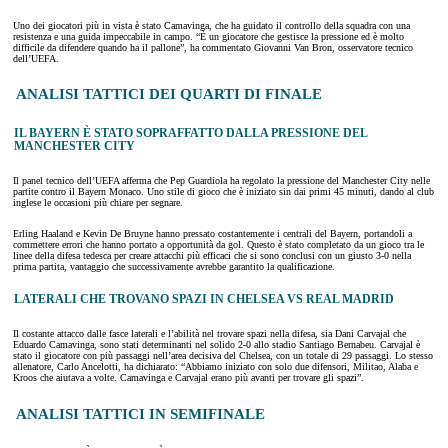
Uno dei giocatori più in vista è stato Camavinga, che ha guidato il controllo della squadra con una
resistenza e una guida impeccabile in campo. “È un giocatore che gestisce la pressione ed è molto
difficile da difendere quando ha il pallone”, ha commentato Giovanni Van Bron, osservatore tecnico
dell’UEFA.
ANALISI TATTICI DEI QUARTI DI FINALE
IL BAYERN È STATO SOPRAFFATTO DALLA PRESSIONE DEL
MANCHESTER CITY
Il panel tecnico dell’UEFA afferma che Pep Guardiola ha regolato la pressione del Manchester City nelle
partite contro il Bayern Monaco. Uno stile di gioco che è iniziato sin dai primi 45 minuti, dando al club
inglese le occasioni più chiare per segnare.
Erling Haaland e Kevin De Bruyne hanno pressato costantemente i centrali del Bayern, portandoli a
commettere errori che hanno portato a opportunità da gol. Questo è stato completato da un gioco tra le
linee della difesa tedesca per creare attacchi più efficaci che si sono conclusi con un giusto 3-0 nella
prima partita, vantaggio che successivamente avrebbe garantito la qualificazione.
LATERALI CHE TROVANO SPAZI IN CHELSEA VS REAL MADRID
Il costante attacco dalle fasce laterali e l’abilità nel trovare spazi nella difesa, sia Dani Carvajal che
Eduardo Camavinga, sono stati determinanti nel solido 2-0 allo stadio Santiago Bernabeu. Carvajal è
stato il giocatore con più passaggi nell’area decisiva del Chelsea, con un totale di 29 passaggi. Lo stesso
allenatore, Carlo Ancelotti, ha dichiarato: “Abbiamo iniziato con solo due difensori, Militao, Alaba e
Kroos che aiutava a volte. Camavinga e Carvajal erano più avanti per trovare gli spazi”.
ANALISI TATTICI IN SEMIFINALE