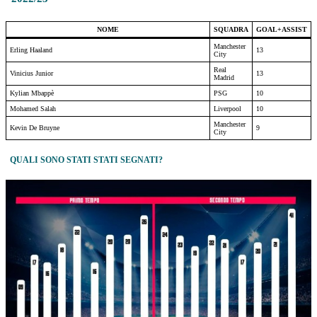
NOME
SQUADRA
GOAL+ASSIST
Manchester
Erling Haaland
13
City
Real
Vinicius Junior
13
Madrid
Kylian Mbappè
PSG
10
Mohamed Salah
Liverpool
10
Manchester
Kevin De Bruyne
9
City
QUALI SONO STATI STATI SEGNATI?