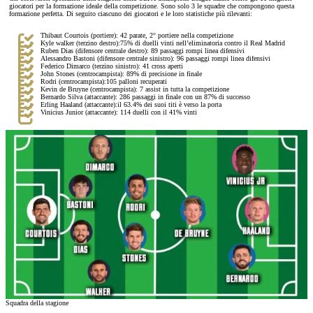
giocatori per la formazione ideale della competizione. Sono solo 3 le squadre che compongono questa
formazione perfetta. Di seguito ciascuno dei giocatori e le loro statistiche più rilevanti:
Thibaut Courtois (portiere): 42 parate, 2° portiere nella competizione
Kyle walker (terzino destro):75% di duelli vinti nell’eliminatoria contro il Real Madrid
Ruben Dias (difensore centrale destro): 89 passaggi rompi linea difensivi
Alessandro Bastoni (difensore centrale sinistro): 96 passaggi rompi linea difensivi
Federico Dimarco (terzino sinistro): 41 cross aperti
John Stones (centrocampista): 89% di precisione in finale
Rodri (centrocampista):105 palloni recuperati
Kevin de Bruyne (centrocampista): 7 assist in tutta la competizione
Bernardo Silva (attaccante): 286 passaggi in finale con un 87% di successo
Erling Haaland (attaccante):il 63.4% dei suoi titi è verso la porta
Vinicius Junior (attaccante): 114 duelli con il 41% vinti
Squadra della stagione