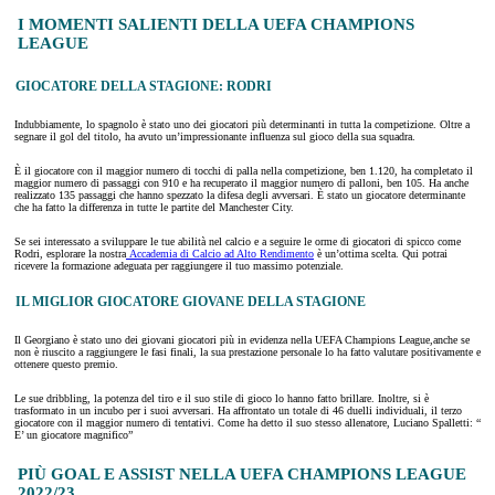
I MOMENTI SALIENTI DELLA UEFA CHAMPIONS
LEAGUE
GIOCATORE DELLA STAGIONE: RODRI
Indubbiamente, lo spagnolo è stato uno dei giocatori più determinanti in tutta la competizione. Oltre a
segnare il gol del titolo, ha avuto un’impressionante influenza sul gioco della sua squadra.
È il giocatore con il maggior numero di tocchi di palla nella competizione, ben 1.120, ha completato il
maggior numero di passaggi con 910 e ha recuperato il maggior numero di palloni, ben 105. Ha anche
realizzato 135 passaggi che hanno spezzato la difesa degli avversari. È stato un giocatore determinante
che ha fatto la differenza in tutte le partite del Manchester City.
Se sei interessato a sviluppare le tue abilità nel calcio e a seguire le orme di giocatori di spicco come
Rodri, esplorare la nostra
Accademia di Calcio ad Alto Rendimento
è un’ottima scelta. Qui potrai
ricevere la formazione adeguata per raggiungere il tuo massimo potenziale.
IL MIGLIOR GIOCATORE GIOVANE DELLA STAGIONE
Il Georgiano è stato uno dei giovani giocatori più in evidenza nella UEFA Champions League,anche se
non è riuscito a raggiungere le fasi finali, la sua prestazione personale lo ha fatto valutare positivamente e
ottenere questo premio.
Le sue dribbling, la potenza del tiro e il suo stile di gioco lo hanno fatto brillare. Inoltre, si è
trasformato in un incubo per i suoi avversari. Ha affrontato un totale di 46 duelli individuali, il terzo
giocatore con il maggior numero di tentativi. Come ha detto il suo stesso allenatore, Luciano Spalletti: “
E’ un giocatore magnifico”
PIÙ GOAL E ASSIST NELLA UEFA CHAMPIONS LEAGUE
2022/23