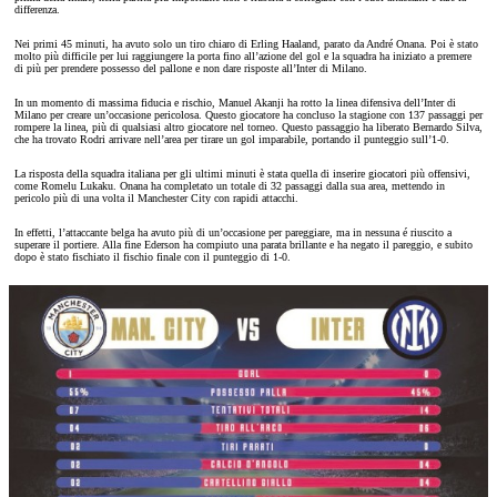
differenza.
Nei primi 45 minuti, ha avuto solo un tiro chiaro di Erling Haaland, parato da André Onana. Poi è stato
molto più difficile per lui raggiungere la porta fino all’azione del gol e la squadra ha iniziato a premere
di più per prendere possesso del pallone e non dare risposte all’Inter di Milano.
In un momento di massima fiducia e rischio, Manuel Akanji ha rotto la linea difensiva dell’Inter di
Milano per creare un’occasione pericolosa. Questo giocatore ha concluso la stagione con 137 passaggi per
rompere la linea, più di qualsiasi altro giocatore nel torneo. Questo passaggio ha liberato Bernardo Silva,
che ha trovato Rodri arrivare nell’area per tirare un gol imparabile, portando il punteggio sull’1-0.
La risposta della squadra italiana per gli ultimi minuti è stata quella di inserire giocatori più offensivi,
come Romelu Lukaku. Onana ha completato un totale di 32 passaggi dalla sua area, mettendo in
pericolo più di una volta il Manchester City con rapidi attacchi.
In effetti, l’attaccante belga ha avuto più di un’occasione per pareggiare, ma in nessuna é riuscito a
superare il portiere. Alla fine Ederson ha compiuto una parata brillante e ha negato il pareggio, e subito
dopo è stato fischiato il fischio finale con il punteggio di 1-0.