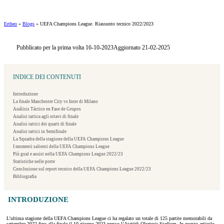
Ertheo
»
Blogs
»
UEFA Champions League. Riassunto tecnico 2022/2023
Pubblicato per la prima volta 16-10-2023
Aggiornato 21-02-2025
INDICE DEI CONTENUTI
Introduzione
La finale Manchester City vs Inter di Milano
Análisis Táctico en Fase de Grupos
Analisi tattica agli ottavi di finale
Analisi tattici dei quarti di finale
Analisi tattici in Semifinale
La Squadra della stagione della UEFA Champions League
I momenti salienti della UEFA Champions League
Più goal e assist nella UEFA Champions League 2022/23
Statistiche nelle porte
Conclusione sul report tecnico della UEFA Champions League 2022/23
Bibliografia
INTRODUZIONE
L’ultima stagione della UEFA Champions League ci ha regalato un totale di 125 partite memorabili da
settembre 2022 fino alla finale il 10 giugno 2023 presso l’Atatürk Olympic Stadium. In questo articolo