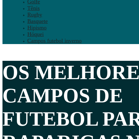
Golfe
Tênis
Rugby
Basquete
Hipismo
Hóquei
Campos futebol inverno
OS MELHORE
CAMPOS DE
FUTEBOL PA