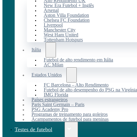
Alto Rendimento UK
New Era Futebol + Inglês
Arsenal
Aston Villa Foundation
Chelsea FC Foundation
Liverpool
Manchester City
West Ham United
Tottenham Hotspurs
Itália
Futebol de alto rendimento em Itália
AC Milan
Estados Unidos
FC Barcelona – Alto Rendimento
Futebol de alto desempenho do PSG na Virgínia
IMG Florida
Países estrangeiros
Paris Saint Germain – Paris
PSG Academy Pro
Programas de treinamento para goleiros
Acampamentos de futebol para meninas
Testes de futebol