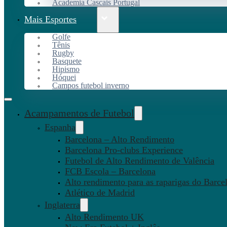
Academia Cascais Portugal
Mais Esportes
Golfe
Tênis
Rugby
Basquete
Hipismo
Hóquei
Campos futebol inverno
Acampamentos de Futebol
Espanha
Barcelona – Alto Rendimento
Barcelona Pro-clubs Experience
Futebol de Alto Rendimento de Valência
FCB Escola – Barcelona
Alto rendimento para as raparigas do Barce
Atlético de Madrid
Inglaterra
Alto Rendimento UK