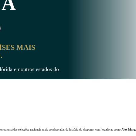
A
6
ÍSES MAIS
.
lórida e noutros estados do
contra uma das selecções nacionais mais condecoradas da história do desporto, com jogadoras como
Alex Morg