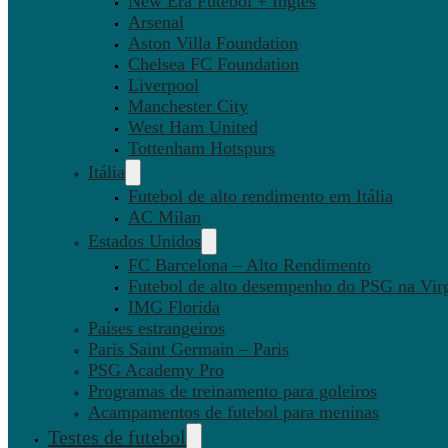
New Era Futebol + Inglês
Arsenal
Aston Villa Foundation
Chelsea FC Foundation
Liverpool
Manchester City
West Ham United
Tottenham Hotspurs
Itália
Futebol de alto rendimento em Itália
AC Milan
Estados Unidos
FC Barcelona – Alto Rendimento
Futebol de alto desempenho do PSG na Virg
IMG Florida
Países estrangeiros
Paris Saint Germain – Paris
PSG Academy Pro
Programas de treinamento para goleiros
Acampamentos de futebol para meninas
Testes de futebol