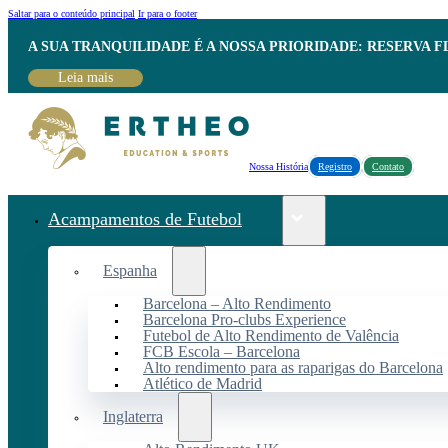
Saltar para o conteúdo principal
Ir para o footer
A SUA TRANQUILIDADE É A NOSSA PRIORIDADE: RESERVA 
Leia mais
Nossa História
Registro
Contato
Acampamentos de Futebol
Espanha
Barcelona – Alto Rendimento
Barcelona Pro-clubs Experience
Futebol de Alto Rendimento de Valência
FCB Escola – Barcelona
Alto rendimento para as raparigas do Barcelona
Atlético de Madrid
Inglaterra