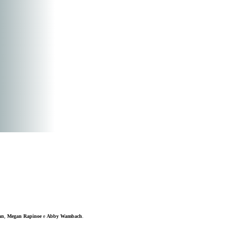
an
,
Megan Rapinoe
e
Abby
Wambach
.