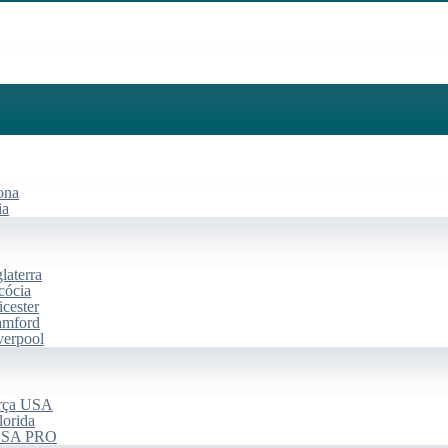
ona
ia
laterra
cócia
cester
amford
verpool
arça USA
lorida
 USA PRO