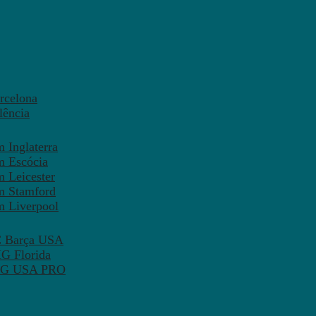
rcelona
lência
 Inglaterra
m Escócia
 Leicester
m Stamford
m Liverpool
FC Barça USA
MG Florida
 PSG USA PRO