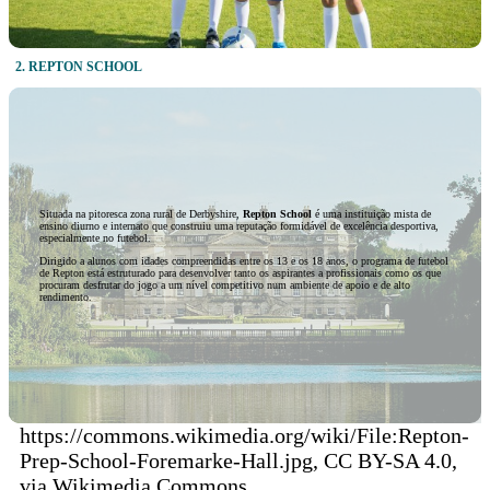
2. REPTON
SCHOOL
Situada na pitoresca zona rural de Derbyshire,
Repton School
é uma instituição mista de
ensino diurno e internato que construiu uma reputação formidável de excelência desportiva,
especialmente no futebol.
Dirigido a alunos com idades compreendidas entre os 13 e os 18 anos, o programa de futebol
de Repton está estruturado para desenvolver tanto os aspirantes a profissionais como os que
procuram desfrutar do jogo a um nível competitivo num ambiente de apoio e de alto
rendimento.
https://commons.wikimedia.org/wiki/File:Repton-
Prep-School-Foremarke-Hall.jpg, CC BY-SA 4.0,
via Wikimedia Commons