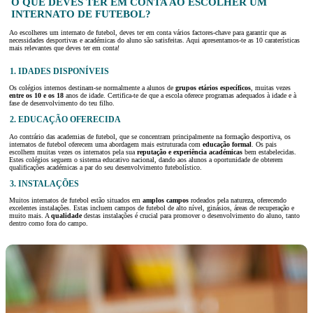
O QUE DEVES TER EM CONTA AO ESCOLHER UM
INTERNATO DE FUTEBOL?
Ao escolheres um internato de futebol, deves ter em conta vários factores-chave para garantir que as
necessidades desportivas e académicas do aluno são satisfeitas. Aqui apresentamos-te as 10 caraterísticas
mais relevantes que deves ter em conta!
1.
IDADES DISPONÍVEIS
Os colégios internos destinam-se normalmente a alunos de
grupos etários específicos
, muitas vezes
entre os 10 e os 18
anos de idade. Certifica-te de que a escola oferece programas adequados à idade e à
fase de desenvolvimento do teu filho.
2.
EDUCAÇÃO OFERECIDA
Ao contrário das academias de futebol, que se concentram principalmente na formação desportiva, os
internatos de futebol oferecem uma abordagem mais estruturada com
educação formal
. Os pais
escolhem muitas vezes os internatos pela sua
reputação e experiência académicas
bem estabelecidas.
Estes colégios seguem o sistema educativo nacional, dando aos alunos a oportunidade de obterem
qualificações académicas a par do seu desenvolvimento futebolístico.
3. INSTALAÇÕES
Muitos internatos de futebol estão situados em
amplos campos
rodeados pela natureza, oferecendo
excelentes instalações. Estas incluem campos de futebol de alto nível, ginásios, áreas de recuperação e
muito mais. A
qualidade
destas instalações é crucial para promover o desenvolvimento do aluno, tanto
dentro como fora do campo.