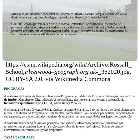
Situada na deslumbrante zona rural de Lancashire,
Rossall School
integra na perfeição a sua
distinta herança com uma abordagem inovadora ao desenvolvimento do futebol.
Com um legado que remonta a 1844, a Rossall estabeleceu-se como uma instituição de
primeira linha onde o rigor académico e a excelência atlética andam de mãos dadas. A escola
promove um ambiente de aprendizagem dinâmico que incentiva os alunos a ultrapassarem os
seus limites – tanto na sala de aula como no campo.
https://es.m.wikipedia.org/wiki/Archivo:Rossall_
School,
Fleetwood
–
geograph.org.uk
-_382020.jpg,
CC BY-SA 2.0, via Wikimedia Commons
PROGRAMAS
A academia de futebol da Rossall oferece um Programa de Futebol de Elite em colaboração com o
clube
de futebol Manchester City
, adaptado às necessidades dos jovens atletas e com a orientação de
treinadores qualificados pela UEFA
, como Bailey Whalley.
O programa dá ênfase às competências técnicas, à consciência tática, à forma física e ao condicionamento
mental. Os alunos do Programa de Elite treinam normalmente 3 a 5 sessões por semana, dependendo da
sua categoria, com oportunidades regulares de mostrarem as suas capacidades em jogos de competição.
A academia também dá ênfase aos percursos profissionais, oferecendo mentoria e orientação aos
estudantes que pretendem fazer a transição para clubes de futebol profissional, bolsas de estudo
universitárias ou carreiras de gestão desportiva.
TAXAS ESCOLARES