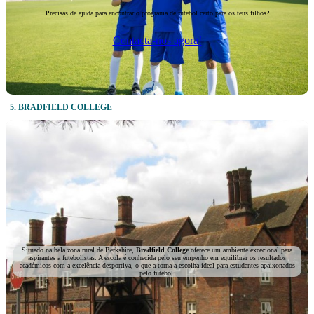
Precisas de ajuda para encontrar o programa de futebol certo para os teus filhos?
Contacta-nos agora!
5. BRADFIELD
COLLEGE
Situado na bela zona rural de Berkshire,
Bradfield College
oferece um ambiente excecional para
aspirantes a futebolistas. A escola é conhecida pelo seu empenho em equilibrar os resultados
académicos com a excelência desportiva, o que a torna a escolha ideal para estudantes apaixonados
pelo futebol.