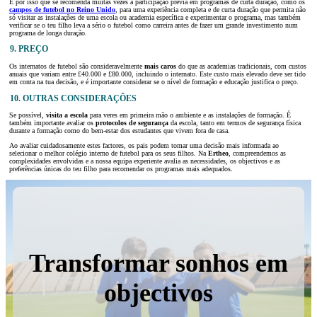
É por isso que se recomenda muitas vezes a participação prévia em programas de curta duração, como os
campos de futebol no Reino Unido
, para uma experiência completa e de curta duração que permita não
só visitar as instalações de uma escola ou academia específica e experimentar o programa, mas também
verificar se o teu filho leva a sério o futebol como carreira antes de fazer um grande investimento num
programa de longa duração.
9. PREÇO
Os internatos de futebol são consideravelmente
mais caros
do que as academias tradicionais, com custos
anuais que variam entre £40.000 e £80.000, incluindo o internato. Este custo mais elevado deve ser tido
em conta na tua decisão, e é importante considerar se o nível de formação e educação justifica o preço.
10. OUTRAS CONSIDERAÇÕES
Se possível,
visita a escola
para veres em primeira mão o ambiente e as instalações de formação. É
também importante avaliar os
protocolos de segurança
da escola, tanto em termos de segurança física
durante a formação como do bem-estar dos estudantes que vivem fora de casa.
Ao avaliar cuidadosamente estes factores, os pais podem tomar uma decisão mais informada ao
selecionar o melhor colégio interno de futebol para os seus filhos. Na
Ertheo
, compreendemos as
complexidades envolvidas e a nossa equipa experiente avalia as necessidades, os objectivos e as
preferências únicas do teu filho para recomendar os programas mais adequados.
Transformar sonhos em
objectivos