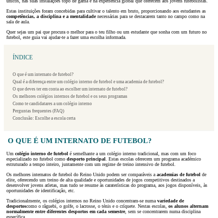
únicos, nas suas instalações topo de gama e na experiência global que oferecem aos jovens futebolistas.
Estas instituições foram concebidas para cultivar o talento em bruto, proporcionando aos estudantes as
competências, a disciplina e a mentalidade
necessárias para se destacarem tanto no campo como na
sala de aula.
Quer sejas um pai que procura o melhor para o teu filho ou um estudante que sonha com um futuro no
futebol, este guia vai ajudar-te a fazer uma escolha informada.
ÍNDICE
O que é um internato de futebol?
Qual é a diferença entre um colégio interno de futebol e uma academia de futebol?
O que deves ter em conta ao escolher um internato de futebol?
Os melhores colégios internos de futebol e os seus programas
Como te candidatares a um colégio interno
Perguntas frequentes (FAQ)
Conclusão: Escolhe a escola certa
O QUE É UM INTERNATO DE FUTEBOL?
Um
colégio interno de futebol
é semelhante a um colégio interno tradicional, mas com um foco
especializado no futebol como
desporto principal
. Estas escolas oferecem um programa académico
estruturado a tempo inteiro, juntamente com um regime de treino intensivo de futebol.
Os melhores internatos de futebol do Reino Unido podem ser comparáveis a
academias de futebol
de
elite, oferecendo um treino de alta qualidade e oportunidades de jogos competitivos destinados a
desenvolver jovens atletas, mas tudo se resume às caraterísticas do programa, aos jogos disponíveis, às
oportunidades de identificação, etc.
Tradicionalmente, os colégios internos no Reino Unido concentram-se numa
variedade de
desportos
como o râguebi, o golfe, o lacrosse, o ténis e o críquete. Nestas escolas,
os alunos alternam
normalmente entre diferentes desportos em cada semestre
, sem se concentrarem numa disciplina
específica.