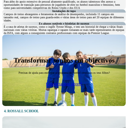
Para além do apoio extensivo de pessoal altamente qualificado, os alunos talentosos têm acesso a
oportunidades de transição para percursos de jogadores de elite no futebol masculino e feminino, bem
como para universidades competitivas do Reino Unido e dos EUA
Instalações de topo
Campos de treino abrangentes e ferramentas de análise de desempenho, incluindo 11 campos em
tamanho real, campos de treino para guarda-redes e várias áreas de treino para até 20 equipas de diferentes
idades.
Ex-alunos notáveis e histórias de sucesso
É a casa de atletas de sucesso, como o inglês Tyrone Mings, e tem um historial de chegar a várias finais
nacionais com várias vitórias. Muitas raparigas e rapazes tornaram-se mais tarde representantes de equipas
da ISFA, com alguns a conseguirem contratos profissionais com equipas da Premier League.
Transformar sonhos em objectivos
Precisas de ajuda para encontrar o programa de futebol certo para os teus filhos?
Contacta-nos agora!
4. ROSSALL
SCHOOL