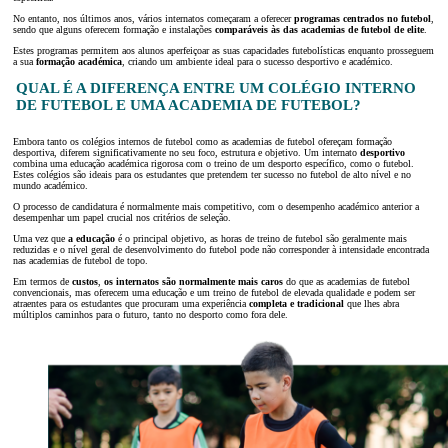
No entanto, nos últimos anos, vários internatos começaram a oferecer
programas centrados no futebol
,
sendo que alguns oferecem formação e instalações
comparáveis às das academias de futebol de elite
.
Estes programas permitem aos alunos aperfeiçoar as suas capacidades futebolísticas enquanto prosseguem
a sua
formação académica
, criando um ambiente ideal para o sucesso desportivo e académico.
QUAL É A DIFERENÇA ENTRE UM COLÉGIO INTERNO
DE FUTEBOL E UMA ACADEMIA DE FUTEBOL?
Embora tanto os colégios internos de futebol como as academias de futebol ofereçam formação
desportiva, diferem significativamente no seu foco, estrutura e objetivo. Um internato
desportivo
combina uma educação académica rigorosa com o treino de um desporto específico, como o futebol.
Estes colégios são ideais para os estudantes que pretendem ter sucesso no futebol de alto nível e no
mundo académico.
O processo de candidatura é normalmente mais competitivo, com o desempenho académico anterior a
desempenhar um papel crucial nos critérios de seleção.
Uma vez que
a educação
é o principal objetivo, as horas de treino de futebol são geralmente mais
reduzidas e o nível geral de desenvolvimento do futebol pode não corresponder à intensidade encontrada
nas academias de futebol de topo.
Em termos de
custos
,
os internatos são normalmente mais caros
do que as academias de futebol
convencionais, mas oferecem uma educação e um treino de futebol de elevada qualidade e podem ser
atraentes para os estudantes que procuram uma experiência
completa e tradicional
que lhes abra
múltiplos caminhos para o futuro, tanto no desporto como fora dele.