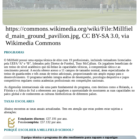
https://commons.wikimedia.org/wiki/File:Millfiel
d_main_ground_pavilion.jpg, CC BY-SA 3.0, via
Wikimedia Commons
PROGRAMAS
O Millfield possui uma equipa técnica de elite com 19 profissionais, incluindo treinadores licenciados
pela UEFA “A” e “B”, liderados pelo Diretor de Futebol, Tony McCallum. Os jogadores beneficiam de
um treino de nível académico que dá ênfase às capacidades técnicas, à compreensão tática e ao
crescimento pessoal. A escola oferece acesso a 11 campos de tamanho normal, áreas especializadas de
treino de guarda-redes e três zonas de treino adicionais, proporcionando um amplo espaço para o
desenvolvimento. O programa também integra análise de desempenho, psicologia desportiva e jogos
competitivos regulares contra academias profissionais em competições nacionais.
As digressões internacionais são uma parte fundamental do programa, com destinos como a Holanda, a
Flórida e a África do Sul a oferecerem aos jogadores a oportunidade de mostrarem as suas capacidades no
palco global e de conhecerem as culturas futebolísticas de diferentes países.
TAXAS ESCOLARES
Abaixo encontras as taxas anuais actualizadas. Tem em atenção que estas podem estar sujeitas a
alterações:
Estudantes diurnos
: £37.191 por ano.
Pensão
completa
: £57.132 por ano.
PORQUÊ ESCOLHER A MILLFIELD SCHOOL?
Equipa técnica e programa de alto rendimento para rapazes e raparigas