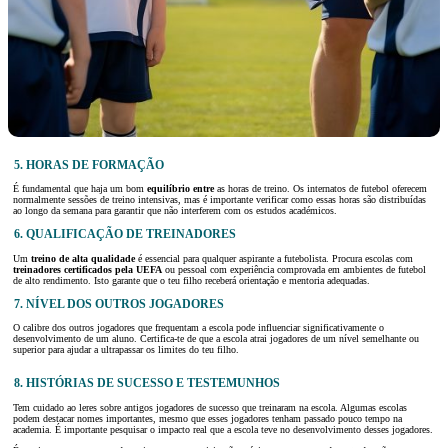
5. HORAS DE FORMAÇÃO
É fundamental que haja um bom
equilíbrio entre
as horas de treino. Os internatos de futebol oferecem
normalmente sessões de treino intensivas, mas é importante verificar como essas horas são distribuídas
ao longo da semana para garantir que não interferem com os estudos académicos.
6. QUALIFICAÇÃO DE TREINADORES
Um
treino de alta qualidade
é essencial para qualquer aspirante a futebolista. Procura escolas com
treinadores certificados pela UEFA
ou pessoal com experiência comprovada em ambientes de futebol
de alto rendimento. Isto garante que o teu filho receberá orientação e mentoria adequadas.
7. NÍVEL DOS OUTROS JOGADORES
O calibre dos outros jogadores que frequentam a escola pode influenciar significativamente o
desenvolvimento de um aluno. Certifica-te de que a escola atrai jogadores de um nível semelhante ou
superior para ajudar a ultrapassar os limites do teu filho.
8. HISTÓRIAS DE SUCESSO E TESTEMUNHOS
Tem cuidado ao leres sobre antigos jogadores de sucesso que treinaram na escola. Algumas escolas
podem destacar nomes importantes, mesmo que esses jogadores tenham passado pouco tempo na
academia. É importante pesquisar o impacto real que a escola teve no desenvolvimento desses jogadores.