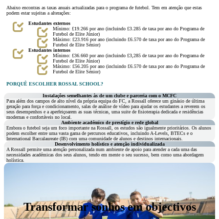
Abaixo encontras as taxas anuais actualizadas para o programa de futebol. Tem em atenção que estas
podem estar sujeitas a alterações:
Estudantes externos
Mínimo: £19.266 por ano (incluindo £3.285 de taxa por ano do Programa de
Futebol de Elite Júnior)
Máximo: £23.916 por ano (incluindo £6.570 de taxa por ano do Programa de
Futebol de Elite Sénior)
Estudantes internos
Mínimo: £36.660 por ano (incluindo £3,285 de taxa por ano do Programa de
Futebol de Elite Júnior)
Máximo: £56.205 por ano (incluindo £6.570 de taxa por ano do Programa de
Futebol de Elite Sénior)
PORQUÊ ESCOLHER ROSSAL SCHOOL?
Instalações semelhantes às de um clube e parceria com o MCFC
Para além dos campos de alto nível da própria equipa do FC, a Rossall oferece um ginásio de última
geração para força e condicionamento, salas de análise de vídeo para ajudar os estudantes a reverem os
seus desempenhos e a aperfeiçoarem as suas técnicas, uma suite de fisioterapia dedicada e residências
modernas e confortáveis no local.
Ambiente académico de prestígio e rede global
Embora o futebol seja um foco importante na Rossall, os estudos são igualmente prioritários. Os alunos
podem escolher entre uma vasta gama de percursos educativos, incluindo A-Levels, BTECs e o
International Baccalaureate (IB) com uma comunidade de alunos e destinos internacionais.
Desenvolvimento holístico e atenção individualizada
A Rossall permite uma atenção personalizada num ambiente de apoio para atender a cada uma das
necessidades académicas dos seus alunos, tendo em mente o seu sucesso, bem como uma abordagem
holística.
Transformar sonhos em objectivos