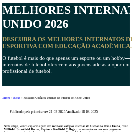
MELHORES
INTERNA
UNIDO 2026
DESCUBRA OS MELHORES INTERNATOS D
ESPORTIVA COM EDUCAÇÃO ACADÊMICA.
O futebol é mais do que apenas um esporte ou um hobby—é um
internatos de futebol oferecem aos jovens atletas a oportu
profissional de futebol.
Ertheo
»
Blogs
»
Melhores Colégios Internos de Futebol do Reino Unido
Publicado pela primeira vez 21-02-2025
Atualizado 18-03-2025
Neste artigo, vamos explorar alguns dos
melhores colégios internos de futebol no Reino Unido
, como
Millfield
,
Brookfield House
,
Repton
e
Bradfield College
, concentrando-nos nos seus programas