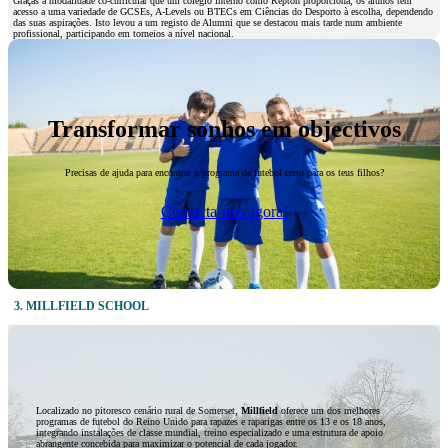
Graças à modalidade co-curricular que um colégio interno como Repton proporciona, os alunos têm
acesso a uma variedade de GCSEs, A-Levels ou BTECs em Ciências do Desporto à escolha, dependendo
das suas aspirações. Isto levou a um registo de Alumni que se destacou mais tarde num ambiente
profissional, participando em torneios a nível nacional.
Transformar sonhos em objectivos
Precisas de ajuda para encontrar o programa de futebol certo para os teus filhos?
Contacta-nos agora!
3. MILLFIELD
SCHOOL
Localizado no pitoresco cenário rural de Somerset,
Millfield
oferece um dos melhores
programas de futebol do Reino Unido para rapazes e raparigas entre os 13 e os 18 anos,
integrando instalações de classe mundial, treino especializado e uma estrutura de apoio
abrangente concebida para maximizar o potencial de cada jogador.