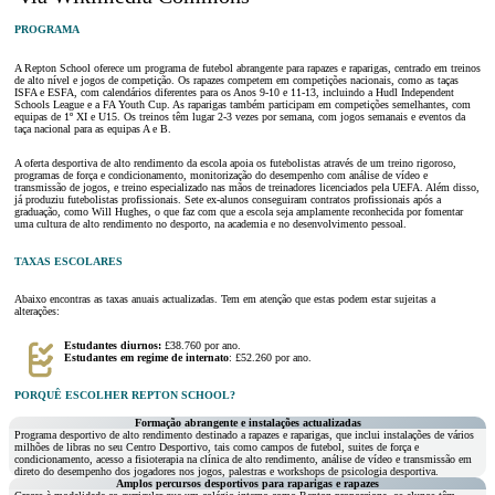
PROGRAMA
A Repton School oferece um programa de futebol abrangente para rapazes e raparigas, centrado em treinos
de alto nível e jogos de competição. Os rapazes competem em competições nacionais, como as taças
ISFA e ESFA, com calendários diferentes para os Anos 9-10 e 11-13, incluindo a Hudl Independent
Schools League e a FA Youth Cup. As raparigas também participam em competições semelhantes, com
equipas de 1º XI e U15. Os treinos têm lugar 2-3 vezes por semana, com jogos semanais e eventos da
taça nacional para as equipas A e B.
A oferta desportiva de alto rendimento da escola apoia os futebolistas através de um treino rigoroso,
programas de força e condicionamento, monitorização do desempenho com análise de vídeo e
transmissão de jogos, e treino especializado nas mãos de treinadores licenciados pela UEFA. Além disso,
já produziu futebolistas profissionais. Sete ex-alunos conseguiram contratos profissionais após a
graduação, como Will Hughes, o que faz com que a escola seja amplamente reconhecida por fomentar
uma cultura de alto rendimento no desporto, na academia e no desenvolvimento pessoal.
TAXAS ESCOLARES
Abaixo encontras as taxas anuais actualizadas. Tem em atenção que estas podem estar sujeitas a
alterações:
Estudantes diurnos:
£38.760 por ano.
Estudantes em regime de internato
: £52.260 por ano.
PORQUÊ ESCOLHER REPTON SCHOOL?
Formação abrangente e instalações actualizadas
Programa desportivo de alto rendimento destinado a rapazes e raparigas, que inclui instalações de vários
milhões de libras no seu Centro Desportivo, tais como campos de futebol, suites de força e
condicionamento, acesso a fisioterapia na clínica de alto rendimento, análise de vídeo e transmissão em
direto do desempenho dos jogadores nos jogos, palestras e workshops de psicologia desportiva.
Amplos percursos desportivos para raparigas e rapazes