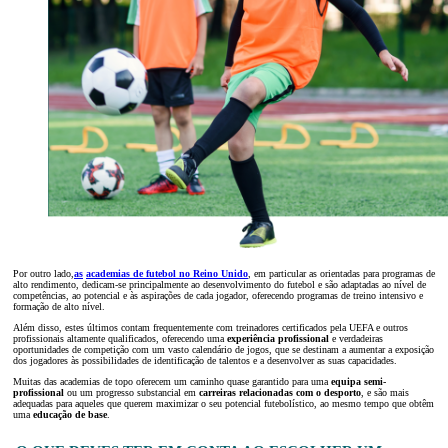
Por outro lado,
as
academias de futebol no Reino Unido
, em particular as orientadas para programas de
alto rendimento, dedicam-se principalmente ao desenvolvimento do futebol e são adaptadas ao nível de
competências, ao potencial e às aspirações de cada jogador, oferecendo programas de treino intensivo e
formação de alto nível.
Além disso, estes últimos contam frequentemente com treinadores certificados pela UEFA e outros
profissionais altamente qualificados, oferecendo uma
experiência profissional
e verdadeiras
oportunidades de competição com um vasto calendário de jogos, que se destinam a aumentar a exposição
dos jogadores às possibilidades de identificação de talentos e a desenvolver as suas capacidades.
Muitas das academias de topo oferecem um caminho quase garantido para uma
equipa semi-
profissional
ou um progresso substancial em
carreiras relacionadas com o desporto
, e são mais
adequadas para aqueles que querem maximizar o seu potencial futebolístico, ao mesmo tempo que obtêm
uma
educação de base
.