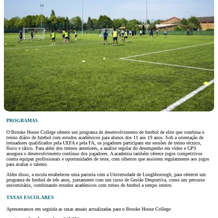
PROGRAMAS
O Brooke House College oferece um programa de desenvolvimento de futebol de elite que combina o
treino diário de futebol com estudos académicos para alunos dos 11 aos 19 anos. Sob a orientação de
treinadores qualificados pela UEFA e pela FA, os jogadores participam em sessões de treino técnico,
físico e tático. Para além dos treinos anteriores, a análise regular do desempenho em vídeo e GPS
assegura o desenvolvimento contínuo dos jogadores. A academia também oferece jogos competitivos
contra equipas profissionais e oportunidades de teste, com olheiros que assistem regularmente aos jogos
para avaliar o talento.
Além disso, a escola estabeleceu uma parceria com a Universidade de Loughborough, para oferecer um
programa de futebol de três anos, juntamente com um curso de Gestão Desportiva, como um percurso
universitário, combinando estudos académicos com treino de futebol a tempo inteiro.
TAXAS ESCOLARES
Apresentamos em seguida as taxas anuais actualizadas para o Brooke House College: