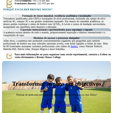
Pensão
completa
: £45.570 por ano.
Estudantes diurnos
: £22.470 por ano
PORQUÊ ESCOLHER BROOKE HOUSE?
Formação de classe mundial, excelência académica e instalações
Treinadores qualificados pela UEFA e instalações de nível profissional, incluindo um campo de relva
artificial 4G, campos 3G e um ginásio totalmente equipado. Em termos de variedade académica, os
alunos podem combinar o treino de futebol com GCSEs, A Levels e cursos de fundação universitária,
assegurando um equilíbrio entre desporto e educação.
Exposição internacional e oportunidades para raparigas e rapazes
A academia recruta talentos de todo o mundo, proporcionando exposição a olheiros internacionais e a
competições de topo.
Histórias de sucesso e percursos alargados
Além disso, a academia tem produzido consistentemente jogadores que progridem para carreiras
profissionais de futebol nas suas selecções nacionais jovens, com fortes ligações a clubes de topo. Mais
de 60 licenciados assinaram contratos profissionais com clubes de
futebol
, como Nikolai Todorov,
Deniche Hill, Kelvin John, Kenayo Megwa e Jesse Sekidika.
Para mais informações ou para organizar uma sessão experimental, contacta a Ertheo ou
visita diretamente o Brooke House College.
Transformar sonhos em objectivos
Precisas de ajuda para encontrar o programa de futebol certo para os teus filhos?
Contacta-nos agora!