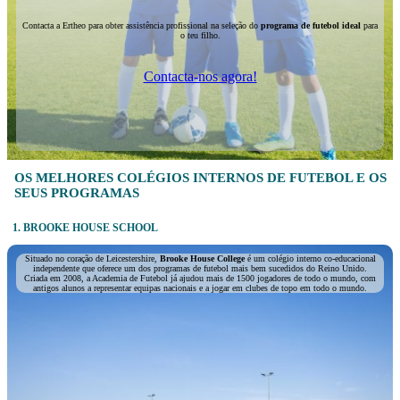
Contacta a Ertheo para obter assistência profissional na seleção do
programa de futebol ideal
para
o teu filho.
Contacta-nos agora!
OS MELHORES COLÉGIOS INTERNOS DE FUTEBOL E OS
SEUS PROGRAMAS
1. BROOKE HOUSE
SCHOOL
Situado no coração de Leicestershire,
Brooke House College
é um colégio interno co-educacional
independente que oferece um dos programas de futebol mais bem sucedidos do Reino Unido.
Criada em 2008, a Academia de Futebol já ajudou mais de 1500 jogadores de todo o mundo, com
antigos alunos a representar equipas nacionais e a jogar em clubes de topo em todo o mundo.