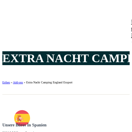
EXTRA NACHT CAMPI
Ertheo
»
Add-ons
»
Extra Nacht Camping England Exsport
Unsere Büros In Spanien