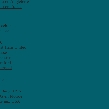
eau en Angleterre
eau en France
rcelone
lence
K
est Ham United
osse
cester
amford
verpool
ie
C Barça USA
G en Floride
PSG aux USA