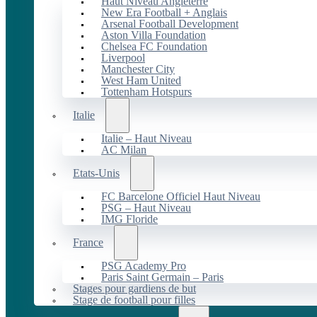
Haut Niveau Angleterre
New Era Football + Anglais
Arsenal Football Development
Aston Villa Foundation
Chelsea FC Foundation
Liverpool
Manchester City
West Ham United
Tottenham Hotspurs
Italie
Italie – Haut Niveau
AC Milan
Etats-Unis
FC Barcelone Officiel Haut Niveau
PSG – Haut Niveau
IMG Floride
France
PSG Academy Pro
Paris Saint Germain – Paris
Stages pour gardiens de but
Stage de football pour filles