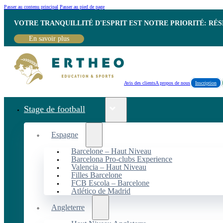
Passer au contenu principal
Passer au pied de page
VOTRE TRANQUILLITÉ D'ESPRIT EST NOTRE PRIORITÉ: RÉ
En savoir plus
Avis des clients
A propos de nous
Inscription
Stage de football
Espagne
Barcelone – Haut Niveau
Barcelona Pro-clubs Experience
Valencia – Haut Niveau
Filles Barcelone
FCB Escola – Barcelone
Atlético de Madrid
Angleterre