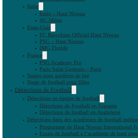
Italie
Italie – Haut Niveau
AC Milan
Etats-Unis
FC Barcelone Officiel Haut Niveau
PSG – Haut Niveau
IMG Floride
France
PSG Academy Pro
Paris Saint Germain – Paris
Stages pour gardiens de but
Stage de football pour filles
Détections de Football
Détections en équipe de football
Détections de Football en Espagne
Détections de football en Angleterre
Détections dans des académies de football indép
Programme de Haut Niveau International Fo
Essais de football à l’académie de haut niv