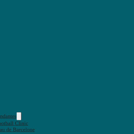
endantes
otball Clinic
eau de Barcelone