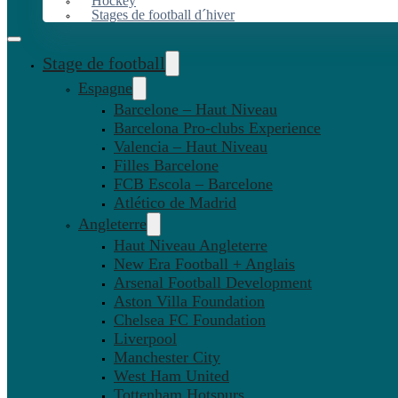
Hockey
Stages de football d´hiver
Stage de football
Espagne
Barcelone – Haut Niveau
Barcelona Pro-clubs Experience
Valencia – Haut Niveau
Filles Barcelone
FCB Escola – Barcelone
Atlético de Madrid
Angleterre
Haut Niveau Angleterre
New Era Football + Anglais
Arsenal Football Development
Aston Villa Foundation
Chelsea FC Foundation
Liverpool
Manchester City
West Ham United
Tottenham Hotspurs