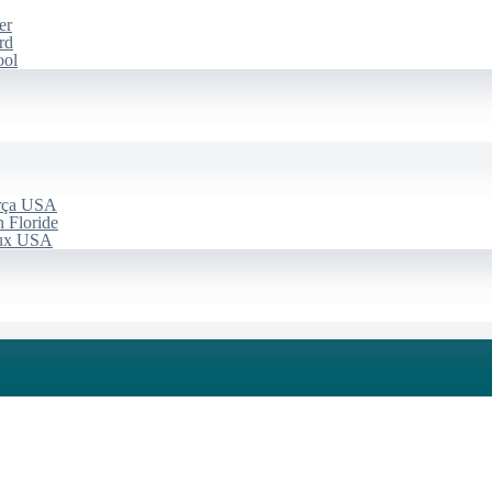
er
rd
ool
arça USA
 Floride
aux USA