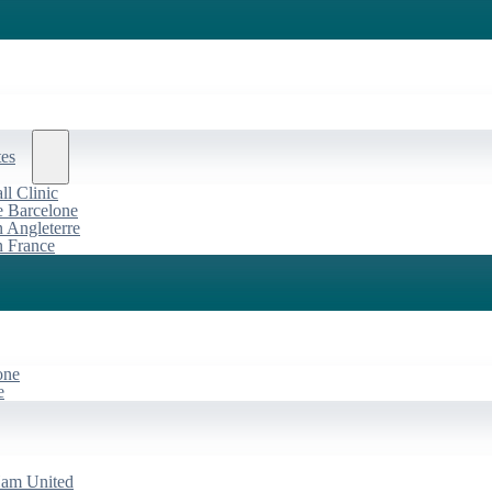
tes
l Clinic
de Barcelone
n Angleterre
n France
one
e
Ham United