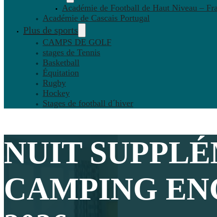
Académie de Football de Haut Niveau – Fr
Académie de Cascais Portugal
Plus de sports
CAMPS DE GOLF
stages de Tennis
Basketball
Équitation
Rugby
Hockey
Stages de football d´hiver
NUIT SUPPL
CAMPING EN