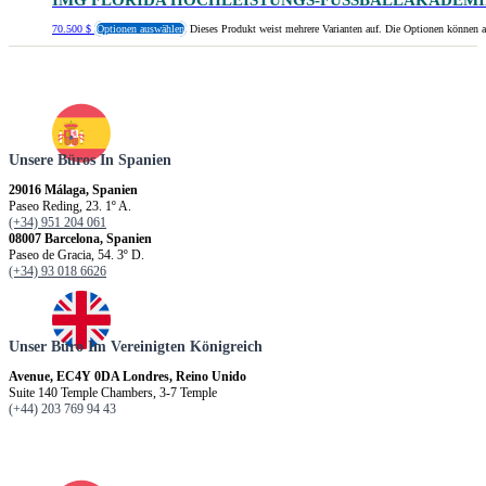
IMG FLORIDA HOCHLEISTUNGS-FUSSBALLAKADEMIE
70.500
$
Optionen auswählen
Dieses Produkt weist mehrere Varianten auf. Die Optionen können a
Unsere Büros In Spanien
29016 Málaga, Spanien
Paseo Reding, 23. 1º A.
(+34) 951 204 061
08007 Barcelona, Spanien
Paseo de Gracia, 54. 3º D.
(+34) 93 018 6626
Unser Büro Im Vereinigten Königreich
Avenue, EC4Y 0DA Londres, Reino Unido
Suite 140 Temple Chambers, 3-7 Temple
(+44) 203 769 94 43