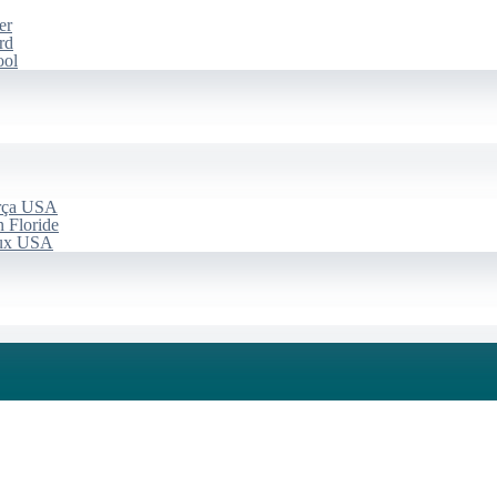
er
rd
ool
arça USA
 Floride
aux USA