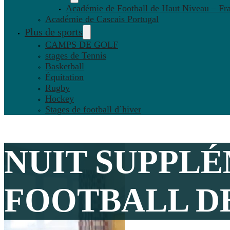
Académie de Football de Haut Niveau – Fr
Académie de Cascais Portugal
Plus de sports
CAMPS DE GOLF
stages de Tennis
Basketball
Équitation
Rugby
Hockey
Stages de football d´hiver
NUIT SUPPL
FOOTBALL D