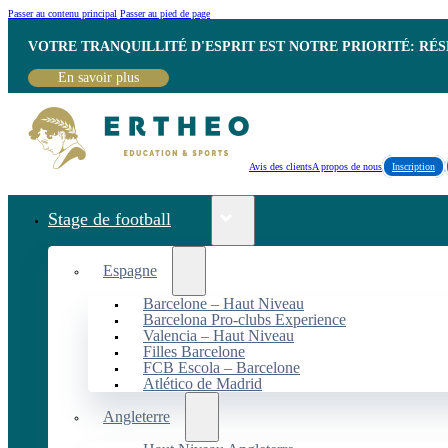
Passer au contenu principal
Passer au pied de page
VOTRE TRANQUILLITÉ D'ESPRIT EST NOTRE PRIORITÉ: RÉ
En savoir plus
Avis des clients
A propos de nous
Inscription
Stage de football
Espagne
Barcelone – Haut Niveau
Barcelona Pro-clubs Experience
Valencia – Haut Niveau
Filles Barcelone
FCB Escola – Barcelone
Atlético de Madrid
Angleterre