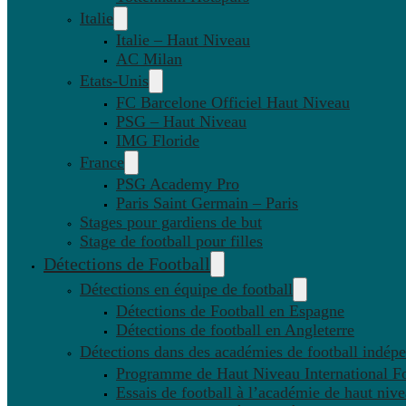
Italie
Italie – Haut Niveau
AC Milan
Etats-Unis
FC Barcelone Officiel Haut Niveau
PSG – Haut Niveau
IMG Floride
France
PSG Academy Pro
Paris Saint Germain – Paris
Stages pour gardiens de but
Stage de football pour filles
Détections de Football
Détections en équipe de football
Détections de Football en Espagne
Détections de football en Angleterre
Détections dans des académies de football indép
Programme de Haut Niveau International Fo
Essais de football à l’académie de haut niv