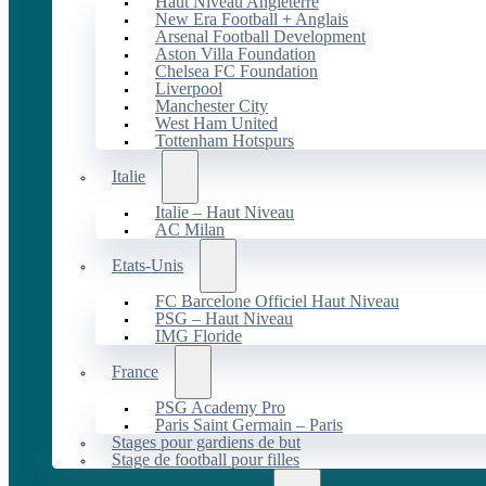
Haut Niveau Angleterre
New Era Football + Anglais
Arsenal Football Development
Aston Villa Foundation
Chelsea FC Foundation
Liverpool
Manchester City
West Ham United
Tottenham Hotspurs
Italie
Italie – Haut Niveau
AC Milan
Etats-Unis
FC Barcelone Officiel Haut Niveau
PSG – Haut Niveau
IMG Floride
France
PSG Academy Pro
Paris Saint Germain – Paris
Stages pour gardiens de but
Stage de football pour filles