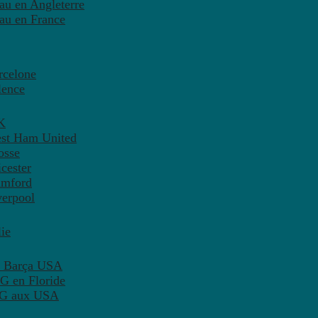
eau en Angleterre
eau en France
rcelone
lence
K
est Ham United
osse
cester
amford
verpool
ie
C Barça USA
G en Floride
PSG aux USA