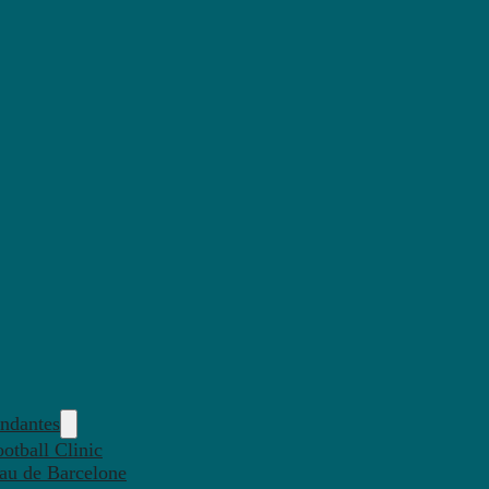
endantes
otball Clinic
eau de Barcelone