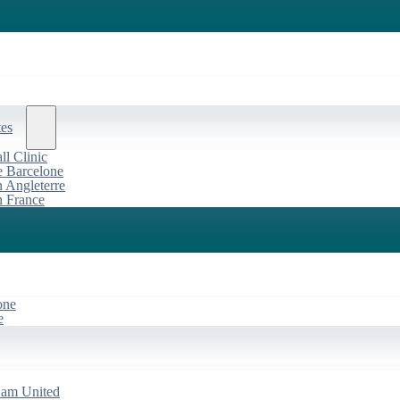
tes
l Clinic
de Barcelone
n Angleterre
n France
one
e
Ham United