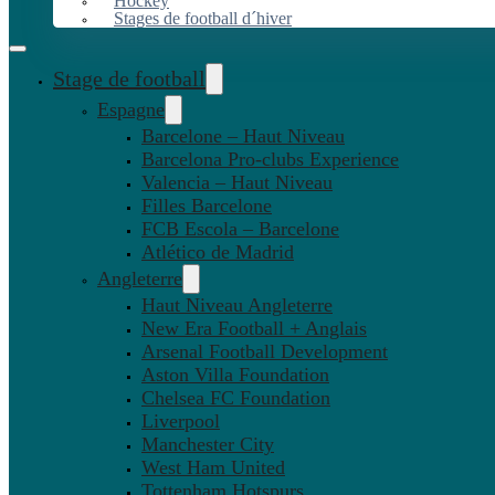
Hockey
Stages de football d´hiver
Stage de football
Espagne
Barcelone – Haut Niveau
Barcelona Pro-clubs Experience
Valencia – Haut Niveau
Filles Barcelone
FCB Escola – Barcelone
Atlético de Madrid
Angleterre
Haut Niveau Angleterre
New Era Football + Anglais
Arsenal Football Development
Aston Villa Foundation
Chelsea FC Foundation
Liverpool
Manchester City
West Ham United
Tottenham Hotspurs