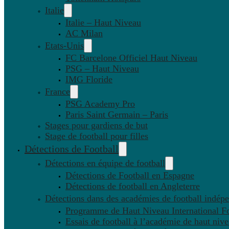
Italie
Italie – Haut Niveau
AC Milan
Etats-Unis
FC Barcelone Officiel Haut Niveau
PSG – Haut Niveau
IMG Floride
France
PSG Academy Pro
Paris Saint Germain – Paris
Stages pour gardiens de but
Stage de football pour filles
Détections de Football
Détections en équipe de football
Détections de Football en Espagne
Détections de football en Angleterre
Détections dans des académies de football indép
Programme de Haut Niveau International Fo
Essais de football à l’académie de haut niv