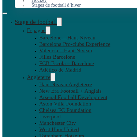
Hockey
Stages de football d´hiver
Stage de football
Espagne
Barcelone – Haut Niveau
Barcelona Pro-clubs Experience
Valencia – Haut Niveau
Filles Barcelone
FCB Escola – Barcelone
Atlético de Madrid
Angleterre
Haut Niveau Angleterre
New Era Football + Anglais
Arsenal Football Development
Aston Villa Foundation
Chelsea FC Foundation
Liverpool
Manchester City
West Ham United
Tottenham Hotspurs