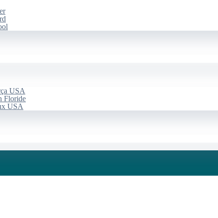
er
rd
ool
arça USA
 Floride
aux USA