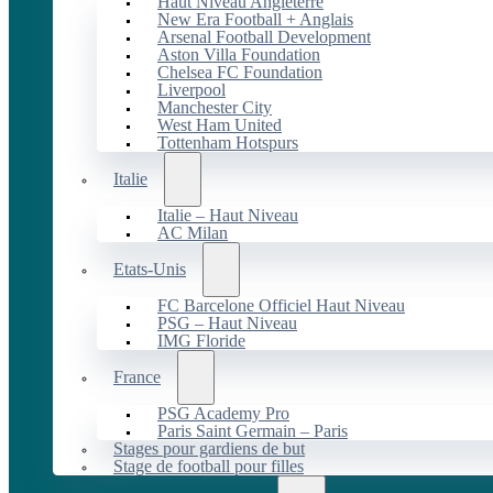
Haut Niveau Angleterre
New Era Football + Anglais
Arsenal Football Development
Aston Villa Foundation
Chelsea FC Foundation
Liverpool
Manchester City
West Ham United
Tottenham Hotspurs
Italie
Italie – Haut Niveau
AC Milan
Etats-Unis
FC Barcelone Officiel Haut Niveau
PSG – Haut Niveau
IMG Floride
France
PSG Academy Pro
Paris Saint Germain – Paris
Stages pour gardiens de but
Stage de football pour filles