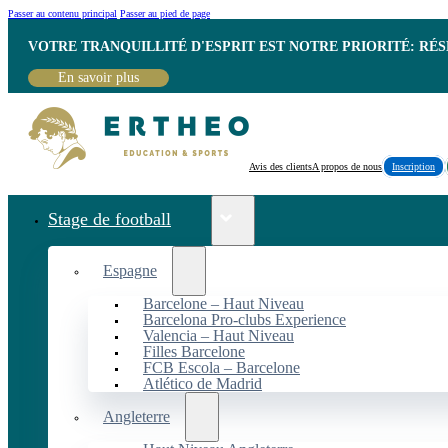
Passer au contenu principal
Passer au pied de page
VOTRE TRANQUILLITÉ D'ESPRIT EST NOTRE PRIORITÉ: RÉ
En savoir plus
Avis des clients
A propos de nous
Inscription
Stage de football
Espagne
Barcelone – Haut Niveau
Barcelona Pro-clubs Experience
Valencia – Haut Niveau
Filles Barcelone
FCB Escola – Barcelone
Atlético de Madrid
Angleterre