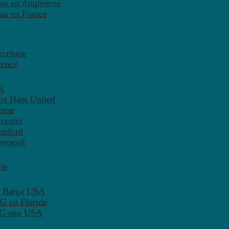
eau en Angleterre
eau en France
rcelone
lence
K
est Ham United
osse
cester
amford
verpool
ie
C Barça USA
G en Floride
PSG aux USA