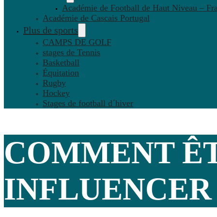
Académie de Football de Haut Niveau – Fr
Académie de Cascais Portugal
Plus de sports
CAMPS DE GOLF
stages de Tennis
Basketball
Équitation
Rugby
Hockey
Stages de football d´hiver
COMMENT ÊT
INFLUENCER 