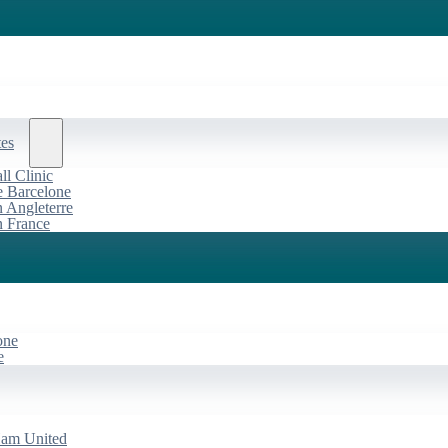
tes
l Clinic
de Barcelone
n Angleterre
n France
one
e
Ham United