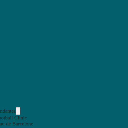
endantes
otball Clinic
eau de Barcelone