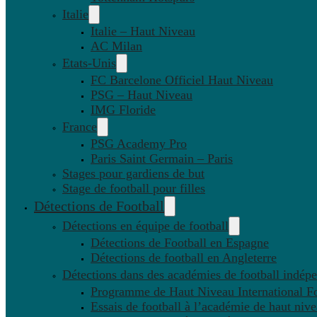
Italie
Italie – Haut Niveau
AC Milan
Etats-Unis
FC Barcelone Officiel Haut Niveau
PSG – Haut Niveau
IMG Floride
France
PSG Academy Pro
Paris Saint Germain – Paris
Stages pour gardiens de but
Stage de football pour filles
Détections de Football
Détections en équipe de football
Détections de Football en Espagne
Détections de football en Angleterre
Détections dans des académies de football indép
Programme de Haut Niveau International Fo
Essais de football à l’académie de haut niv