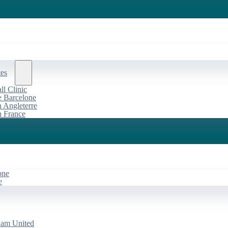
tes
l Clinic
de Barcelone
n Angleterre
n France
one
e
Ham United