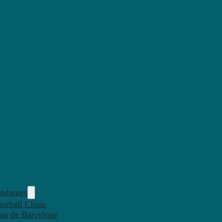
endantes
otball Clinic
eau de Barcelone