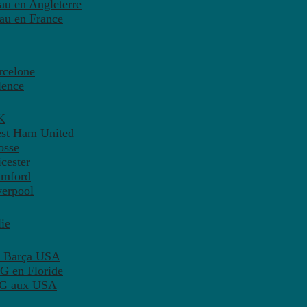
eau en Angleterre
eau en France
rcelone
lence
K
est Ham United
osse
cester
amford
verpool
ie
C Barça USA
G en Floride
PSG aux USA