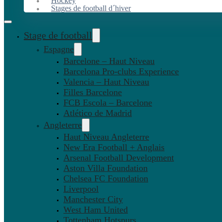
Hockey
Stages de football d´hiver
Stage de football
Espagne
Barcelone – Haut Niveau
Barcelona Pro-clubs Experience
Valencia – Haut Niveau
Filles Barcelone
FCB Escola – Barcelone
Atlético de Madrid
Angleterre
Haut Niveau Angleterre
New Era Football + Anglais
Arsenal Football Development
Aston Villa Foundation
Chelsea FC Foundation
Liverpool
Manchester City
West Ham United
Tottenham Hotspurs