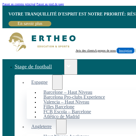
Passer au contenu principal
Passer au pied de page
VOTRE TRANQUILLITÉ D'ESPRIT EST NOTRE PRIORITÉ: RÉ
En savoir plus
Avis des clients
A propos de nous
Inscription
Stage de football
Espagne
Barcelone – Haut Niveau
Barcelona Pro-clubs Experience
Valencia – Haut Niveau
Filles Barcelone
FCB Escola – Barcelone
Atlético de Madrid
Angleterre