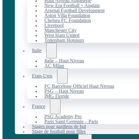
Haut Niveau Angleterre
New Era Football + Anglais
Arsenal Football Development
Aston Villa Foundation
Chelsea FC Foundation
Liverpool
Manchester City
West Ham United
Tottenham Hotspurs
Italie
Italie – Haut Niveau
AC Milan
Etats-Unis
FC Barcelone Officiel Haut Niveau
PSG – Haut Niveau
IMG Floride
France
PSG Academy Pro
Paris Saint Germain – Paris
Stages pour gardiens de but
Stage de football pour filles