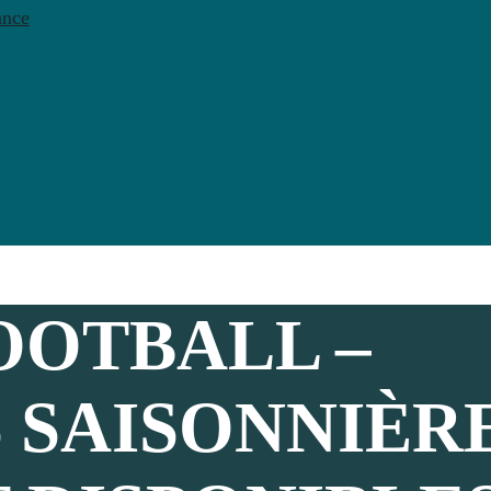
ance
OOTBALL –
 SAISONNIÈR