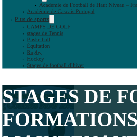
Académie de Football de Haut Niveau – Fr
Académie de Cascais Portugal
Plus de sports
CAMPS DE GOLF
stages de Tennis
Basketball
Équitation
Rugby
Hockey
Stages de football d´hiver
STAGES DE F
FORMATIONS