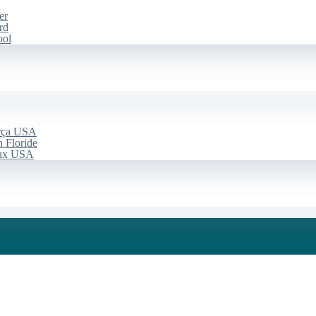
er
rd
ool
arça USA
 Floride
aux USA