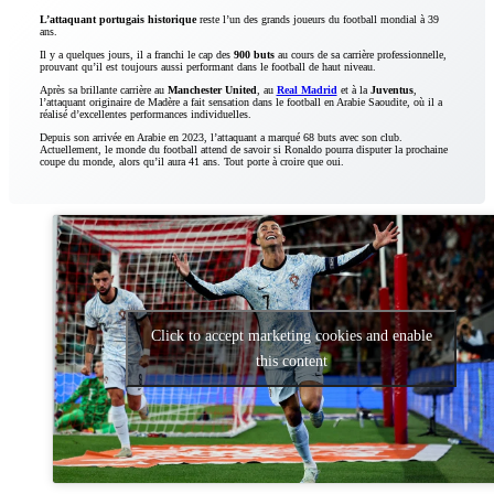
L’attaquant portugais historique
reste l’un des grands joueurs du football mondial à 39
ans.
Il y a quelques jours, il a franchi le cap des
900 buts
au cours de sa carrière professionnelle,
prouvant qu’il est toujours aussi performant dans le football de haut niveau.
Après sa brillante carrière au
Manchester United
, au
Real Madrid
et à la
Juventus
,
l’attaquant originaire de Madère a fait sensation dans le football en Arabie Saoudite, où il a
réalisé d’excellentes performances individuelles.
Depuis son arrivée en Arabie en 2023, l’attaquant a marqué 68 buts avec son club.
Actuellement, le monde du football attend de savoir si Ronaldo pourra disputer la prochaine
coupe du monde, alors qu’il aura 41 ans. Tout porte à croire que oui.
Click to accept marketing cookies and enable
this content