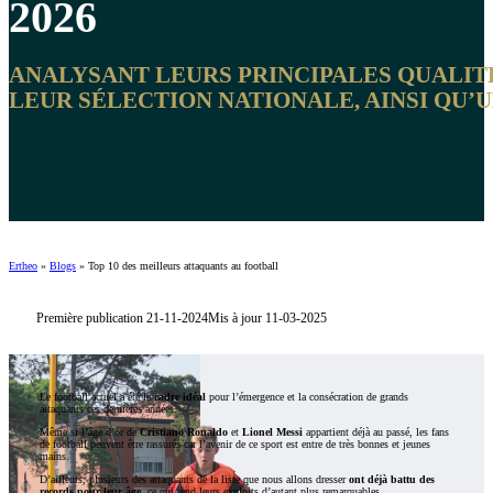
2026
ANALYSANT LEURS PRINCIPALES QUALITÉ
LEUR SÉLECTION NATIONALE, AINSI QU’
Ertheo
»
Blogs
»
Top 10 des meilleurs attaquants au football
Première publication 21-11-2024
Mis à jour 11-03-2025
Le football actuel a été le
cadre idéal
pour l’émergence et la consécration de grands
attaquants ces dernières années.
Même si l’âge d’or de
Cristiano Ronaldo
et
Lionel Messi
appartient déjà au passé, les fans
de football peuvent être rassurés car l’avenir de ce sport est entre de très bonnes et jeunes
mains.
D’ailleurs, plusieurs des attaquants de la liste que nous allons dresser
ont déjà battu des
records pour leur âge
, ce qui rend leurs exploits d’autant plus remarquables.