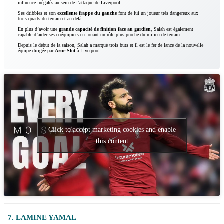
influence inégalés au sein de l’attaque de Liverpool.
Ses dribbles et son
excellente frappe du gauche
font de lui un joueur très dangereux aux
trois quarts du terrain et au-delà.
En plus d’avoir une
grande capacité de finition face au gardien
, Salah est également
capable d’aider ses coéquipiers en jouant un rôle plus proche du milieu de terrain.
Depuis le début de la saison, Salah a marqué trois buts et il est le fer de lance de la nouvelle
équipe dirigée par
Arne Slot
à Liverpool.
Click to accept marketing cookies and enable
this content
7. LAMINE YAMAL