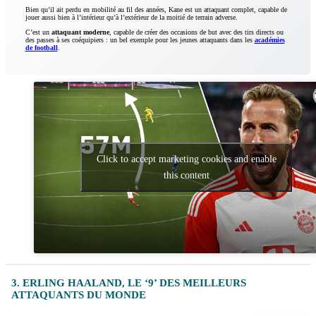
Bien qu’il ait perdu en mobilité au fil des années, Kane est un attaquant complet, capable de
jouer aussi bien à l’intérieur qu’à l’extérieur de la moitié de terrain adverse.
C’est un
attaquant moderne
, capable de créer des occasions de but avec des tirs directs ou
des passes à ses coéquipiers : un bel exemple pour les jeunes attaquants dans les
académies
de football
.
Click to accept marketing cookies and enable
this content
3. ERLING HAALAND, LE ‘9’ DES MEILLEURS
ATTAQUANTS DU MONDE