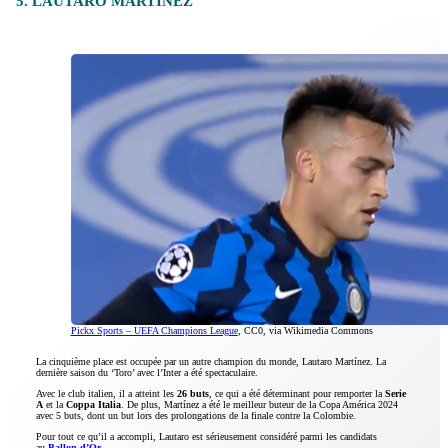
5. LAUTARO MARTÍNEZ
Pickx Sports – UEFA Champions League
, CC0, via Wikimedia Commons
La cinquième place est occupée par un autre champion du monde, Lautaro Martínez. La
dernière saison du ‘Toro’ avec l’Inter a été spectaculaire.
Avec le club italien, il a atteint les
26 buts
, ce qui a été déterminant pour remporter la
Serie
A
et la
Coppa Italia
. De plus, Martínez a été le meilleur buteur de la Copa América 2024
avec 5 buts, dont un but lors des prolongations de la finale contre la Colombie.
Pour tout ce qu’il a accompli, Lautaro est sérieusement considéré parmi les candidats
au
Ballon d’Or
.