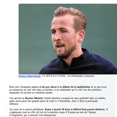
Кирилл Венедиктов
, CC BY-SA 3.0 GFDL, via Wikimedia Commons
Bien que l’attaquant anglais
n’ait pas réussi à se défaire de la malédiction
de ne pas avoir
pu remporter un seul titre dans sa carrière, il est indéniable qu’il a été l’un des meilleurs
attaquants du monde ces dernières années.
Son arrivée au
Bayern Munich
l’année dernière a marqué un saut qualitatif dans sa carrière,
après avoir passé une grande partie de celle-ci à Tottenham, dont il était la principale
référence.
Au cours de la saison précédente,
Kane a inscrit 36 buts et délivré huit passes décisives
. Il
a également joué un rôle clé lors de la dernière coupe d’ Europe au sein de l’équipe
d’Angleterre, qui a terminé vice-championne.