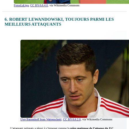
FotosLaLiga
,
CC BY-SA 4.0
, via Wikimedia Commons
6. ROBERT LEWANDOWSKI, TOUJOURS PARMI LES
MEILLEURS ATTAQUANTS
Uwe Bassenhoff from Wattenscheid
,
CC BY-SA 2.0
, via Wikimedia Commons
L’attaquant polonais a réussi à s’imposer comme la
pièce maitresse de l’attaque du F.C