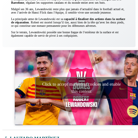
Barcelone
, régalant les supporters catalans et du monde entier avec ses buts.
Malgré ses 36 ans, Lewandowski reste plus que jamais d’actualité dans le football actuel et,
avec l’arrivée de Hansi Flick dans l’équipe, il semble vivre une seconde jeunesse.
La principale arme de Lewandowski est sa
capacité à finaliser des actions dans la surface
de réparation
. Robert est mortel lorsqu’il tire, aussi bien de la tête qu’avec les deux pieds,
ce qui constitue une menace permanente pour les défenseurs adverses.
Sur le terrain, Lewandowski possède une bonne frappe de l’extérieur de la surface et est
également capable de servir de pivot à ses coéquipiers.
Click to accept marketing cookies and enable
this content