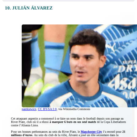
10. JULIÁN ÁLVAREZ
pantkiewicz
,
CC BY-SA 2.0
, via Wikimedia Commons
Cet attaquant argentin a commencé à se faire un nom dans le football depuis son passage au
River Plate, club où il a réussi
à marquer 6 buts en un seul match
de la Copa Libertadores
contre l’Alianza Lima.
Pour ses bonnes performances au sein du River Plate, le
Manchester City
l’a recruté pour
21
millions d’euros
. Au sein du club de la ville, Álvarez a joué un rôle secondaire dans la