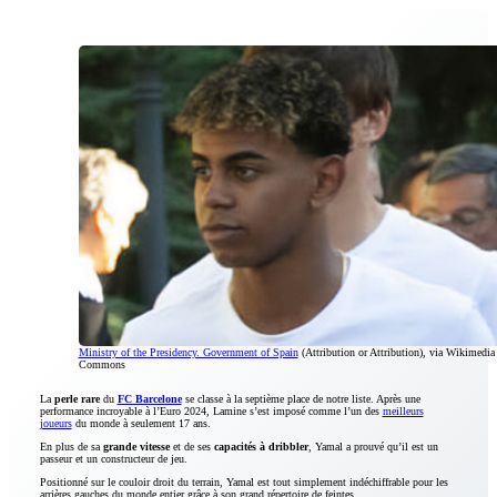
Ministry of the Presidency. Government of Spain
(Attribution or Attribution), via Wikimedia
Commons
La
perle rare
du
FC Barcelone
se classe à la septième place de notre liste. Après une
performance incroyable à l’Euro 2024, Lamine s’est imposé comme l’un des
meilleurs
joueurs
du monde à seulement 17 ans.
En plus de sa
grande vitesse
et de ses
capacités à dribbler
, Yamal a prouvé qu’il est un
passeur et un constructeur de jeu.
Positionné sur le couloir droit du terrain, Yamal est tout simplement indéchiffrable pour les
arrières gauches du monde entier grâce à son grand répertoire de feintes.