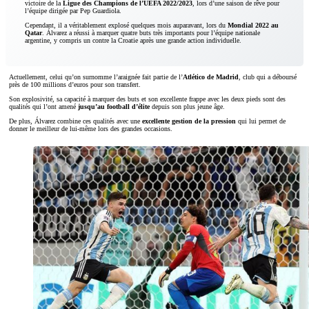
victoire de la
Ligue des Champions de l’UEFA 2022/2023
, lors d’une saison de rêve pour
l’équipe dirigée par Pep Guardiola.
Cependant, il a véritablement explosé quelques mois auparavant, lors du
Mondial 2022 au
Qatar
. Álvarez a réussi à marquer quatre buts très importants pour l’équipe nationale
argentine, y compris un contre la Croatie après une grande action individuelle.
Actuellement, celui qu’on surnomme l’araignée fait partie de l’
Atlético de Madrid
, club qui a déboursé
près de 100 millions d’euros pour son transfert.
Son explosivité, sa capacité à marquer des buts et son excellente frappe avec les deux pieds sont des
qualités qui l’ont amené
jusqu’au football d’élite
depuis son plus jeune âge.
De plus, Álvarez combine ces qualités avec une
excellente gestion de la pression
qui lui permet de
donner le meilleur de lui-même lors des grandes occasions.