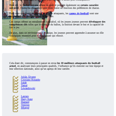
Bien sûr, le football est une affaire de goût et possède également un
certain caractère
subjectif
, l’ordre du classement peut donc varier en fonction des préférences de chacun.
Pour ceux qui rêvent de devenir de grands attaquants, les
camps de football
sont une
excellente façon de commencer ce parcours.
Ces camps offrent un entraînement spécialisé, où les jeunes joueurs peuvent
développer des
compétences clés
telles que le contrôle du ballon, la finition devant le but et la capacité de
lire le jeu.
De plus, dans un environnement d’équipe, les joueurs peuvent apprendre à assumer un rôle
stratégique, essentiel pour tout attaquant qui réussit.
Cela étant dit, commençons à passer en revue
les 10 meilleurs attaquants du football
actuel
, en analysant leurs principales qualités, l’influence qu’ils exercent sur leur équipe et
leur sélection nationale, ainsi qu’un aperçu de leur carrière.
Julián Álvarez
Cristiano Ronaldo
Salah
Yamal
Lewandowski
Lautaro
Harry Kane
Haaland
Vinícius
Mbappé