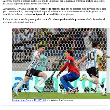
Álvarez è riuscito a segnare quattro gol molto importanti per la nazionale argentina; incluso uno contro
la Croazia dopo una grande azione individuale.
Attualmente, la ‘Araña’ fa parte dell’
Atlético de Madrid
, club che ha sborsato circa 100 milioni di euro
per il suo cartellino, la sua esplosività, capacità realizzativa e ottimo tiro con entrambe le gambe sono
qualità che lo hanno portato a
emigrare al calcio d’élite
sin da giovane.
Inoltre, Álvarez mescola queste qualità con
un’eccellente gestione della pressione
, che lo fa rendere al
massimo nelle grandi occasioni.
Tasnim News Agency
,
CC BY 4.0
, via Wikimedia Commons