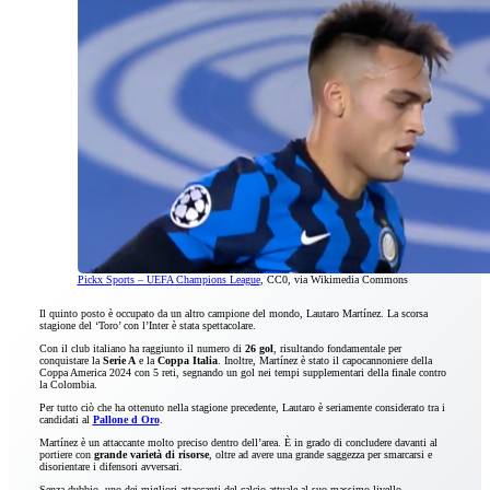
Pickx Sports – UEFA Champions League
, CC0, via Wikimedia Commons
Il quinto posto è occupato da un altro campione del mondo, Lautaro Martínez. La scorsa
stagione del ‘Toro’ con l’Inter è stata spettacolare.
Con il club italiano ha raggiunto il numero di
26 gol
, risultando fondamentale per
conquistare la
Serie A
e la
Coppa Italia
. Inoltre, Martínez è stato il capocannoniere della
Coppa America 2024 con 5 reti, segnando un gol nei tempi supplementari della finale contro
la Colombia.
Per tutto ciò che ha ottenuto nella stagione precedente, Lautaro è seriamente considerato tra i
candidati al
Pallone d Oro
.
Martínez è un attaccante molto preciso dentro dell’area. È in grado di concludere davanti al
portiere con
grande varietà di risorse
, oltre ad avere una grande saggezza per smarcarsi e
disorientare i difensori avversari.
Senza dubbio, uno dei migliori attaccanti del calcio attuale al suo massimo livello.