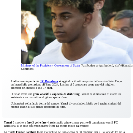
Ministry of the Presidency. Government of Spain
(Attribution or Attribution), via Wikimedia
Commons
L’allucinante perla
del
FC Barcelona
si aggiudica il settimo posto della nostra lista. Dopo
un’incredibile prestazione all’Euro 2024, Lamine si è consacrato come uno dei migliori
giocatori del mondo a soli 17 anni.
Oltre ad avere una
gran velocità
e
capacità di dribbling
, Yamal ha dimostrato di essere un
assistente e un costruttore di gioco spettacolare.
Ubicandosi nella fascia destra del campo, Yamal diventa indecifrabile per i terzini sinistri del
mondo grazie al suo grande repertorio di finte.
Yamal
è riuscito a
fare 3 gol e fare 4 assist
nelle prime cinque partite di campionato con il FC
Barcelona. E la cosa più emozionante è che ha ancora molto da crescere.
La rivista
France Football
lo ha già incluso nel suo elenco di 30 candidati per il Pallone d’Oro della