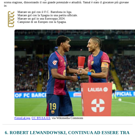
scorsa stagione, dimostrando il suo grande potenziale e attualità. Yamal è stato il giocatore più giovane
in:
Marcare un gol con il F.C. Barcelona in liga.
Marcare gol con la Spagna in una partita ufficiale.
Marcare un gol in una Eurocoppa 2024.
Campione di un Europeo con la Spagna.
FotosLaLiga
,
CC BY-SA 4.0
, via Wikimedia Commons
6. ROBERT LEWANDOWSKI, CONTINUA AD ESSERE TRA