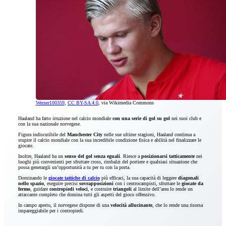
Werner100359
,
CC BY-SA 4.0
, via Wikimedia Commons
Haaland ha fatto irruzione nel calcio mondiale
con una serie di gol su gol
nei suoi club e
con la sua nazionale norvegese.
Figura indiscutibile del
Manchester City
nelle sue ultime stagioni, Haaland continua a
stupire il calcio mondiale con la sua incredibile condizione fisica e abilità nel finalizzare le
giocate.
Inoltre, Haaland ha un
senso del gol senza eguali
. Riesce a
posizionarsi tatticamente
nei
luoghi più convenienti per sfruttare cross, rimbalzi del portiere e qualsiasi situazione che
possa generargli un’opportunità a tu per tu con la porta.
Dominando le
giocate tattiche di calcio
più efficaci, la sua capacità di leggere
diagonali
nello spazio
, eseguire precisi
sovrapposizioni
con i centrocampisti, sfruttare le
giocate da
fermo
, guidare
contropiedi veloci
, e costruire
triangoli
al limite dell’area lo rende un
attaccante completo che domina tutti gli aspetti del gioco offensivo.
In campo aperto, il norvegese dispone di una
velocità allucinante
, che lo rende una risorsa
impareggiabile per i contropiedi.