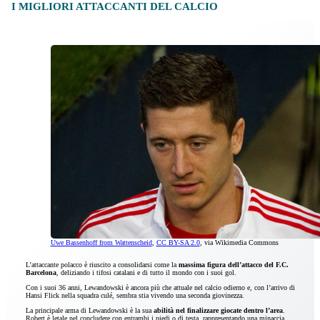
I MIGLIORI ATTACCANTI DEL CALCIO
Uwe Bassenhoff from Wattenscheid
,
CC BY-SA 2.0
, via Wikimedia Commons
L’attaccante polacco è riuscito a consolidarsi come la
massima figura dell’attacco del F.C.
Barcelona
, deliziando i tifosi catalani e di tutto il mondo con i suoi gol.
Con i suoi 36 anni, Lewandowski è ancora più che attuale nel calcio odierno e, con l’arrivo di
Hansi Flick nella squadra culé, sembra stia vivendo una seconda giovinezza.
La principale arma di Lewandowski è la sua
abilità nel finalizzare giocate dentro l’area
.
Robert è letale nel concludere con entrambi i piedi o di testa, rappresentando una minaccia