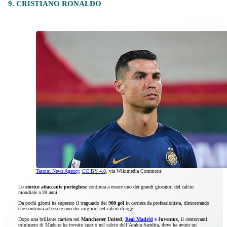
9. CRISTIANO RONALDO
Tasnim News Agency
,
CC BY 4.0
, via Wikimedia Commons
Lo
storico attaccante portoghese
continua a essere uno dei grandi giocatori del calcio
mondiale a 39 anni.
Da pochi giorni ha superato il traguardo dei
900 gol
in carriera da professionista, dimostrando
che continua ad essere uno dei migliori nel calcio di oggi.
Dopo una brillante carriera nel
Manchester United
,
Real Madrid
e
Juventus
, il centravanti
originario di Madeira ha trovato spazio nel calcio dell’Arabia Saudita, dove ha avuto un