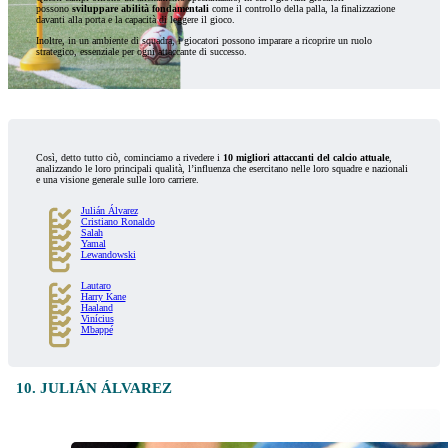
possono
sviluppare abilità fondamentali
come il controllo della palla, la finalizzazione
davanti alla porta e la capacità di leggere il gioco.
Inoltre, in un ambiente di squadra, i giocatori possono imparare a ricoprire un ruolo
strategico, essenziale per ogni attaccante di successo.
Così, detto tutto ciò, cominciamo a rivedere i
10 migliori attaccanti del calcio attuale
,
analizzando le loro principali qualità, l’influenza che esercitano nelle loro squadre e nazionali
e una visione generale sulle loro carriere.
Julián Álvarez
Cristiano Ronaldo
Salah
Yamal
Lewandowski
Lautaro
Harry Kane
Haaland
Vinícius
Mbappé
10. JULIÁN ÁLVAREZ