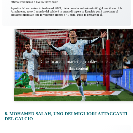
ottimo rendimento a livello individuale.
A partire dal suo arrivo in Arabia nel 2023, l’attaccante ha collezionato 68 gol con il suo club.
Attualmente, tutto il mondo del calcio è in attesa di sapere se Ronaldo potrà partecipare al
prossimo mondiale, che lo vedrebbe giocare a 41 anni. Tutto fa pensare di sì.
Click to accept marketing cookies and enable
this content
8. MOHAMED SALAH, UNO DEI MIGLIORI ATTACCANTI
DEL CALCIO