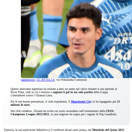
pantkiewicz
,
CC BY-SA 2.0
, via Wikimedia Commons
Questo attaccante argentino ha iniziato a farsi un nome nel calcio durante il suo periodo al
River Plate, club in cui è riuscito a
segnare 6 gol in un solo partita
della Coppa
Libertadores contro l’Alianza Lima.
Per le sue buone prestazioni, il club rioplatense, il
Manchester City
lo ha ingaggiato per
21
milioni di euro
.
Nel club cittadino, Álvarez ha svolto un ruolo secondario nell’ottenimento della
UEFA
Champions League 2022/2023
, in una stagione da sogno per i ragazzi di Pep Guardiola.
Tuttavia, la sua esplosione definitiva si è verificata alcuni mesi prima, nel
Mondiale del Qatar 2022
.