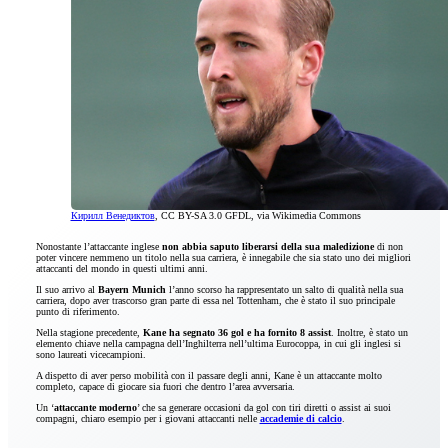
Кирилл Венедиктов
, CC BY-SA 3.0 GFDL, via Wikimedia Commons
Nonostante l’attaccante inglese
non abbia saputo liberarsi della sua maledizione
di non
poter vincere nemmeno un titolo nella sua carriera, è innegabile che sia stato uno dei migliori
attaccanti del mondo in questi ultimi anni.
Il suo arrivo al
Bayern Munich
l’anno scorso ha rappresentato un salto di qualità nella sua
carriera, dopo aver trascorso gran parte di essa nel Tottenham, che è stato il suo principale
punto di riferimento.
Nella stagione precedente,
Kane ha segnato 36 gol e ha fornito 8 assist
. Inoltre, è stato un
elemento chiave nella campagna dell’Inghilterra nell’ultima Eurocoppa, in cui gli inglesi si
sono laureati vicecampioni.
A dispetto di aver perso mobilità con il passare degli anni, Kane è un attaccante molto
completo, capace di giocare sia fuori che dentro l’area avversaria.
Un ‘
attaccante moderno
’ che sa generare occasioni da gol con tiri diretti o assist ai suoi
compagni, chiaro esempio per i giovani attaccanti nelle
accademie di calcio
.