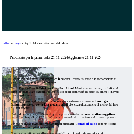
Ertheo
»
Blogs
»
Top 10 Migliori attaccanti del calcio
Pubblicato per la prima volta 21-11-2024
Aggiornato 21-11-2024
Il calcio attuale è stato il
palcoscenico ideale
per l’entrata in scena e la consacrazione di
grandi attaccanti in questi ultimi anni.
Ormai l’epoca d’oro di
Cristiano Ronaldo
e
Lionel Messi
è acqua passata; ma i tifosi di
calcio possono stare tranquilli poiché questo sport continuerà ad essere in ottime e giovani
mani per il futuro.
Di fatto, diversi degli attaccanti della lista che mostreremo di seguito
hanno già
frantumarti record per la loro giovane età
, il che eleva ulteriormente il merito dei loro
risultati ottenuti.
Certo, il calcio è una questione di gusti e possiede anche un
certo carattere soggettivo
;
quindi l’ordine della classifica può variare a seconda delle preferenze di ciascuna persona.
Per coloro che sognano di diventare grandi attaccanti, i
campi di calcio
sono un ottimo
modo per iniziare questo percorso.
Questi campi offrono un allenamento specializzato, in cui i giovani giocatori