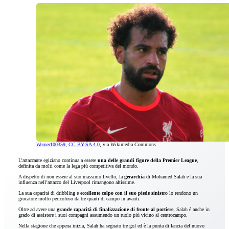
Werner100359
,
CC BY-SA 4.0
, via Wikimedia Commons
L’attaccante egiziano continua a essere
una delle grandi figure della Premier League
,
definita da molti come la lega più competitiva del mondo.
A dispetto di non essere al suo massimo livello, la
gerarchia
di Mohamed Salah e la sua
influenza nell’attacco del Liverpool rimangono altissime.
La sua capacità di dribbling e
eccellente colpo con il suo piede sinistro
lo rendono un
giocatore molto pericoloso da tre quarti di campo in avanti.
Oltre ad avere una
grande capacità di finalizzazione di fronte al portiere
, Salah è anche in
grado di assistere i suoi compagni assumendo un ruolo più vicino al centrocampo.
Nella stagione che appena inizia, Salah ha segnato tre gol ed è la punta di lancia del nuovo