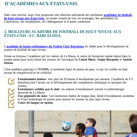
D’ACADÉMIES AUX ÉTATS-UNIS.
Dans cette section, nous vous proposons une sélection spécialisée des meilleures
académies de football
de haut niveau aux États-Unis
, en tenant compte de tous les avantages, des antécédents de
l’institution, des installations, de l’hébergement et d’autres conditions.
1.
MEILLEURE ACADÉMIE DE FOOTBALL DE HAUT NIVEAU AUX
ÉTATS-UNIS : F.C. BARCELONA.
L’
académie de haute performance du Futbol Club Barcelona
est idéale pour le développement de
joueurs de football de haut niveau.
Située en Arizona, l’académie suit les valeurs de La Masia, le centre de formation catalan réputé dans le
monde entier pour avoir formé des joueurs de l’envergure de
Lionel Messi
,
Sergio Busquets
et
Andrés
Iniesta
.
Cette académie participe à l’
USSDA
, la meilleure ligue de jeunes du pays, ce qui lui confère un haut
niveau de compétitivité et de visibilité.
Entraînement intense
: avec plus de 20 heures d’entraînement par semaine, l’académie du F.C.
Barcelona met l’accent sur le développement des compétences techniques et tactiques des
joueurs.
Entraîneurs certifiés par le club
: les séances d’entraînement suivent la méthodologie
éprouvée de La Masia.
Une pépinière de stars
: Une institution établie de longue date, dotée d’installations modernes
et d’une technologie de pointe pour amener les joueurs au plus haut niveau.
Cours de langue en option
.