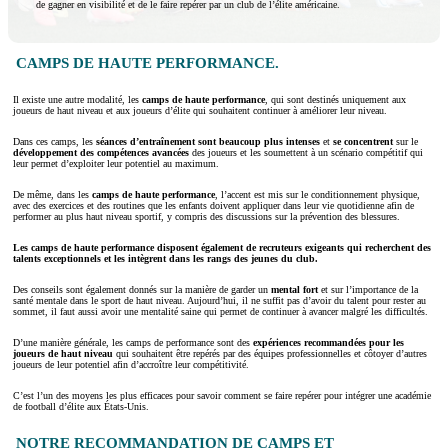
de gagner en visibilité et de le faire repérer par un club de l’élite américaine.
CAMPS DE HAUTE PERFORMANCE.
Il existe une autre modalité, les
camps de haute performance
, qui sont destinés uniquement aux
joueurs de haut niveau et aux joueurs d’élite qui souhaitent continuer à améliorer leur niveau.
Dans ces camps, les
séances d’entraînement sont beaucoup plus intenses
et
se concentrent
sur le
développement des compétences avancées
des joueurs et les soumettent à un scénario compétitif qui
leur permet d’exploiter leur potentiel au maximum.
De même, dans les
camps de haute performance
, l’accent est mis sur le conditionnement physique,
avec des exercices et des routines que les enfants doivent appliquer dans leur vie quotidienne afin de
performer au plus haut niveau sportif, y compris des discussions sur la prévention des blessures.
Les camps de haute performance disposent également de recruteurs exigeants qui recherchent des
talents exceptionnels et les intègrent dans les rangs des jeunes du club.
Des conseils sont également donnés sur la manière de garder un
mental fort
et sur l’importance de la
santé mentale dans le sport de haut niveau. Aujourd’hui, il ne suffit pas d’avoir du talent pour rester au
sommet, il faut aussi avoir une mentalité saine qui permet de continuer à avancer malgré les difficultés.
D’une manière générale, les camps de performance sont des
expériences recommandées pour les
joueurs de haut niveau
qui souhaitent être repérés par des équipes professionnelles et côtoyer d’autres
joueurs de leur potentiel afin d’accroître leur compétitivité.
C’est l’un des moyens les plus efficaces pour savoir comment se faire repérer pour intégrer une académie
de football d’élite aux États-Unis.
NOTRE RECOMMANDATION DE CAMPS ET