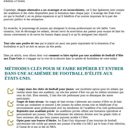
échelons à l’avenir.
Cependant,
chaque alternative a ses avantages et ses inconvénients
, car il faut également tenir compte
des académies et des clubs disponibles pour la formation dans chaque pays. L’avantage des États-Unis
est que le football y est en pleine expansion et qu’il bénéficie d’un soutien important de la part des
pouvoirs publics et des entreprises.
En revanche, le pourcentage de joueurs qui atteignent le niveau professionnel est très faible. Cette
situation, loin de décourager les enfants, devrait servir de motivation aux parents pour essayer de faire les
choses correctement et de suivre les bonnes étapes jusqu’à ce qu’ils atteignent leur objectif.
Tout cela sans perdre de vue
que le plaisir est aussi une partie importante de la formation d’un
footballeur et qu’il ne doit en aucun cas être perdu.
Dans cet article, nous allons donc voir
comment se faire repérer par une académie de football d’élite
aux
États-Unis
et s’engager sur la voie de la réussite dans la carrière de footballeur de votre enfant.
MÉTHODES CLÉS POUR SE FAIRE REPÉRER ET ENTRER
DANS UNE ACADÉMIE DE FOOTBALL D’ÉLITE AUX
ÉTATS-UNIS.
Camps dans des clubs de football pour jeunes
: une excellente option pour les enfants qui
veulent entrer dans une académie, car cela leur permet d’être vus par les mêmes recruteurs que
ceux du club. Bien entendu, il faut être très performant pour se démarquer des autres
participants.
Stages de haut niveau
: les stages de haut niveau s’adressent aux joueurs d’élite ou de haut
niveau qui souhaitent se mesurer à des joueurs du même niveau tout en bénéficiant d’un
environnement quasi professionnel avec les entraîneurs de l’académie d’un club professionnel.
Rejoindre une académie privée
: les académies privées offrent une formation spécialisée et
personnalisée aux joueurs. Elles entretiennent des relations étroites avec les grands clubs et
leurs recruteurs afin que leurs joueurs puissent accéder à l’élite.
Opter pour une bourse d’études
: les États-Unis disposent d’une structure de football
universitaire très solide qui permet aux joueurs d’accéder à la MLS par le biais d’une sélection,
à l’instar de ce qui se fait en NBA.