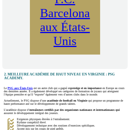
Barcelona
aux États-
Unis
2.
MEILLEURE ACADÉMIE DE HAUT NIVEAU EN VIRGINIE : PSG
ACADEMY.
Le
PSG aux États-Unis
est un autre club qui a gagné en
prestige et en importance
en Europe au cours
des dernières années. Il a également développé ses catégories de formation de joyaux qui atteignent
l’équipe première et qu’il “exporte” également vers d’autres clubs dans le monde.
Actuellement, le PSG dispose d’une
académie de football en Virginie
qui propose un programme de
haute performance axé sur le développement de grands talents.
L’académie dispose d’
entraîneurs certifiés par des organismes nationaux et internationaux qui
assurent le développement intégral des joueurs.
Exigences physiques élevées à l’entraînement.
Rythme compétitif élevé.
Développement technique avec des routines d’exercices spécifiques.
Accent mis sur les coups de pied arrêtés.