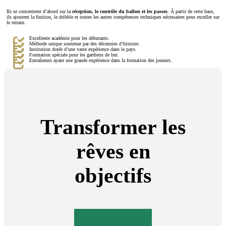
Ils se concentrent d’abord sur la
réception, le contrôle du ballon et les passes
. À partir de cette base,
ils ajoutent la finition, le dribble et toutes les autres compétences techniques nécessaires pour exceller sur
le terrain.
Excellente académie pour les débutants.
Méthode unique soutenue par des décennies d’histoire.
Institution dotée d’une vaste expérience dans le pays.
Formation spéciale pour les gardiens de but.
Entraîneurs ayant une grande expérience dans la formation des joueurs.
Transformer les
rêves en
objectifs