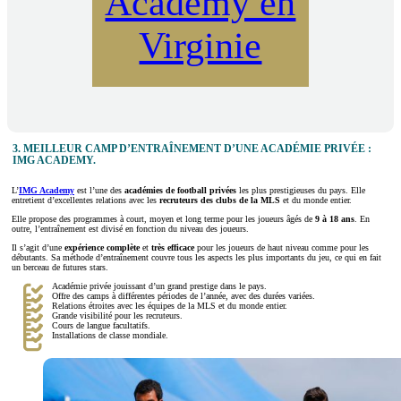
Academy en
Virginie
3.
MEILLEUR CAMP D’ENTRAÎNEMENT D’UNE ACADÉMIE PRIVÉE :
IMG ACADEMY.
L’
IMG Academy
est l’une des
académies de football privées
les plus prestigieuses du pays. Elle
entretient d’excellentes relations avec les
recruteurs des clubs de la MLS
et du monde entier.
Elle propose des programmes à court, moyen et long terme pour les joueurs âgés de
9 à 18 ans
. En
outre, l’entraînement est divisé en fonction du niveau des joueurs.
Il s’agit d’une
expérience complète
et
très efficace
pour les joueurs de haut niveau comme pour les
débutants. Sa méthode d’entraînement couvre tous les aspects les plus importants du jeu, ce qui en fait
un berceau de futures stars.
Académie privée jouissant d’un grand prestige dans le pays.
Offre des camps à différentes périodes de l’année, avec des durées variées.
Relations étroites avec les équipes de la MLS et du monde entier.
Grande visibilité pour les recruteurs.
Cours de langue facultatifs.
Installations de classe mondiale.