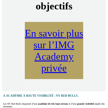
objectifs
En savoir plus
sur l’IMG
Academy
privée
4.
ACADÉMIE À HAUTE VISIBILITÉ : NY RED BULLS.
Les NY Red Bulls disposent d’une
académie de très haut niveau
et d’une
grande visibilité
auprès des
recruteurs.