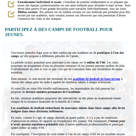
Entraînement individuel et essais
: s’entraîner de manière indépendante et se préparer aux
essais des équipes professionnelles est une autre méthode pour atteindre le haut niveau. Vous
devez faire preuve d’une grande discipline pour travailler individuellement, tous les jours.
Médias sociaux
: être présent sur les médias sociaux est une méthode peu probable pour être
recruté par une académie, mais certains joueurs ont découvert que cela permettait d’attirer
l’attention des clubs et des marques.
PARTICIPEZ À DES CAMPS DE FOOTBALL POUR
JEUNES.
Une bonne première étape pour se faire repérer par une académie est de
participer à l’un des
camps
qu’elle propose à différentes périodes de l’année.
La période la plus populaire pour participer à ces camps est le
milieu de l’été
. Les clubs
proposent un programme d’une ou plusieurs semaines où les joueurs peuvent profiter du plan
d’entraînement du club et voir ce que c’est que de s’entraîner dans une installation de classe
mondiale.
Bien entendu, le club envoie des recruteurs de son
académie de football de haut niveau
à
chacun des camps pour les aider à repérer les meilleurs talents à chaque événement.
Si votre fils ou votre fille excelle suffisamment, les responsables du club peuvent lui
proposer de
devenir membre permanent de l’académie
.
En fait, certaines académies proposent des subventions ou des plans de financement tenant
compte de la situation financière de la famille de l’enfant.
Les académies de football recherchent de nouveaux talents dans leurs camps afin de les
intégrer dans leurs divisions inférieures.
En outre, comme il s’agit de camps destinés au grand public, il n’y a pas de conditions
d’admission en termes de capacité ou d’expérience des joueurs. Par conséquent,
l’enfant peut
n’avoir aucune expérience préalable
dans d’autres académies professionnelles et participer
quand même au camp d’été.
Par conséquent, l’inscription de votre enfant à l’un de ces camps d’été est un excellent moyen