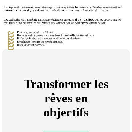
Ils disposent d’un réseau de recruteurs qui s’assure que tous les joueurs de l’académie répondent aux
normes de
l’académie, en suivant une méthode très stricte pour la formation des joueurs.
Les catégories de l’académie participent également au
tournoi de l’USSDA
, qui les oppose aux 70
meilleurs clubs du pays, ce qui garantit une compétition de haut niveau chaque saison.
Pour les joueurs de 8 à 18 ans.
Recrutement de joueurs sur une base trimestrielle ou semestrielle.
Philosophie de haute pression et d’intensité physique.
Entraîneurs certifiés au niveau national.
Installations modernes.
Transformer les
rêves en
objectifs