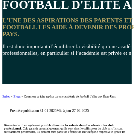
FOOTBALL D'ÉLITE
AU
L'UNE DES ASPIRATIONS DES PARENTS E
FOOTBALL LES AIDE À DEVENIR DES PRO
PAYS.
Il est donc important d’équilibrer la visibilité qu’une acad
professionnelles, en particulier si l’académie est privée et n’
Ertheo
»
Blogs
»
Comment se faire repérer par une académie de football d’élite aux États-Unis.
Première publication 31-01-2025
Mis à jour 27-02-2025
Bien entendu, il est également possible d’
inscrire les enfants dans l’académie d’un club
professionnel
. Cela garantit automatiquement qu’ils sont dans le collimateur du club et, s’ils sont
suffisamment performants, ils peuvent faire partie de l’équipe de leur catégorie respective et gravir les