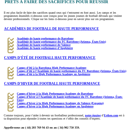
PRÊTS À FAIRE DES SACRIFICES POUR RÉUSSIR
Il est plus facile de faire des sacrifices quand ceux qui t’entourent en font aussi. Les camps et les
programmes énumérés ci-dessous sont conçus pour les jeunes joueurs de football dévoués qui veulent
devenir professionnels. Clique sur les liens ci-dessous pour en savoir plus sur ces programmes.
ACADÉMIES DE FOOTBALL DE HAUTE PERFORMANCE
Académie de haute performance de Barcelone
Académie de haute performance du FC Barcelone (Arizona, États-Unis)
Académie de haute performance de Valence
Académie de haute performance d’Angleterre
CAMPS D’ÉTÉ DE FOOTBALL HAUTE PERFORMANCE
Camps d’été à la Barcelona High Performance Academy
Camps d’été à l’Académie de haute performance du FC Barcelone (Arizona, États-Unis)
Camps d’été à la High Performance Academy en Angleterre
CAMPS D’HIVER DE FOOTBALL HAUTE PERFORMANCE
Camps d’hiver à la High Performance Academy de Barcelone
Camps d’hiver à l’Académie de haute performance du FC Barcelone (Arizona, États-
Unis)
Camps d’hiver à la High Performance Academy de Valence (Espagne)
Camps d’hiver à la High Performance Academy en Angleterre
Comme toujours, pour t’aider à devenir un footballeur professionnel,
notre équipe
d’
Ertheo.com
est à
ta disposition pour répondre à toutes tes questions et t’offrir des conseils d’experts.
Appelle-nous au ( 44) 203 769 94 43 ou au ( 34) 902 750 359.