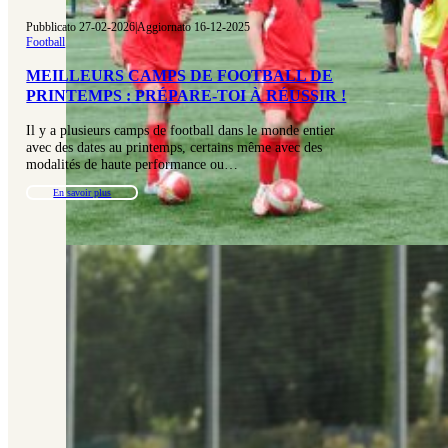
Pubblicato 27-02-2026
|
Aggiornato 16-12-2025
Football
MEILLEURS CAMPS DE FOOTBALL DE
PRINTEMPS : PRÉPARE-TOI À RÉUSSIR !
Il y a plusieurs camps de football dans le monde entier
avec des dates au printemps, certains même avec des
modalités de haute performance ou…
En savoir plus