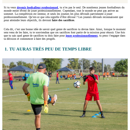
Si tu veux
devenir footballeur professionnel
, tu n’es pas le seul. De nombreux jeunes footballeurs du
monde entier rêvent de jouer professionnellement. Cependant, tout le monde ne peut pas arriver au
sommet. La compétition est intense, et seuls les joueurs les plus dévoués parviennent à jouer
professionnellement. Qu’est-ce que cela signifie d’être dévoué ? Les joueurs dévoués reconnaissent que
pour atteindre leurs objectifs, ils devront
faire des sacrifices
.
Cela dit, c’est une bonne idée de savoir quel genre de sacrifices tu devras faire. Ainsi, lorsque le moment
sera venu de les faire, tu te souviendras que ces sacrifices font partie de ta mission pour réussir. Une fois
que tu sais quel genre de sacrifices tu dois faire pour
jouer professionnellement
, tu peux t’engager dans
ta décision et commencer à faire des progrès.
1. TU AURAS TRÈS PEU DE TEMPS LIBRE