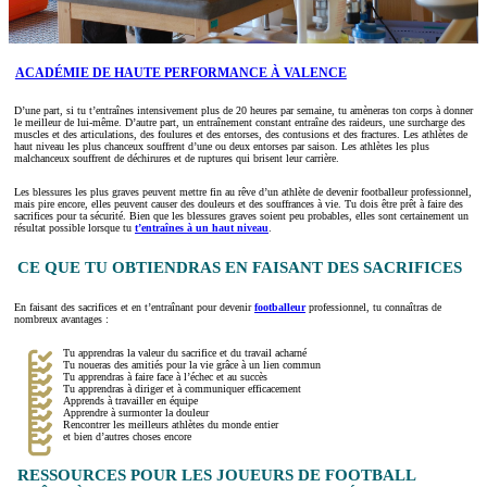
ACADÉMIE DE HAUTE PERFORMANCE À VALENCE
D’une part, si tu t’entraînes intensivement plus de 20 heures par semaine, tu amèneras ton corps à donner
le meilleur de lui-même. D’autre part, un entraînement constant entraîne des raideurs, une surcharge des
muscles et des articulations, des foulures et des entorses, des contusions et des fractures. Les athlètes de
haut niveau les plus chanceux souffrent d’une ou deux entorses par saison. Les athlètes les plus
malchanceux souffrent de déchirures et de ruptures qui brisent leur carrière.
Les blessures les plus graves peuvent mettre fin au rêve d’un athlète de devenir footballeur professionnel,
mais pire encore, elles peuvent causer des douleurs et des souffrances à vie. Tu dois être prêt à faire des
sacrifices pour ta sécurité. Bien que les blessures graves soient peu probables, elles sont certainement un
résultat possible lorsque tu
t’entraînes à un haut niveau
.
CE QUE TU OBTIENDRAS EN FAISANT DES SACRIFICES
En faisant des sacrifices et en t’entraînant pour devenir
footballeur
professionnel, tu connaîtras de
nombreux avantages :
Tu apprendras la valeur du sacrifice et du travail acharné
Tu noueras des amitiés pour la vie grâce à un lien commun
Tu apprendras à faire face à l’échec et au succès
Tu apprendras à diriger et à communiquer efficacement
Apprends à travailler en équipe
Apprendre à surmonter la douleur
Rencontrer les meilleurs athlètes du monde entier
et bien d’autres choses encore
RESSOURCES POUR LES JOUEURS DE FOOTBALL