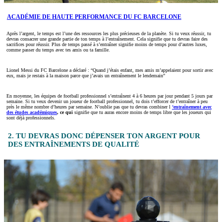
ACADÉMIE DE HAUTE PERFORMANCE DU FC BARCELONE
Après l’argent, le temps est l’une des ressources les plus précieuses de la planète. Si tu veux réussir, tu
devras consacrer une grande partie de ton temps à l’entraînement. Cela signifie que tu devras faire des
sacrifices pour réussir. Plus de temps passé à s’entraîner signifie moins de temps pour d’autres luxes,
comme passer du temps avec tes amis ou ta famille.
Lionel Messi du FC Barcelone a déclaré : “Quand j’étais enfant, mes amis m’appelaient pour sortir avec
eux, mais je restais à la maison parce que j’avais un entraînement le lendemain”
En moyenne, les équipes de football professionnel s’entraînent 4 à 6 heures par jour pendant 5 jours par
semaine. Si tu veux devenir un joueur de football professionnel, tu dois t’efforcer de t’entraîner à peu
près le même nombre d’heures par semaine. N’oublie pas que tu devras combiner l
‘entraînement avec
des études académiques
, ce qui
signifie que tu auras encore moins de temps libre que les joueurs qui
sont déjà professionnels.
2. TU DEVRAS DONC DÉPENSER TON ARGENT POUR
DES ENTRAÎNEMENTS DE QUALITÉ