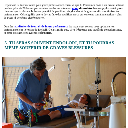
Cependant, si tu t’entraînes pour jouer professionnellement et que tu t’entraînes donc à un niveau intense
pendant plus de 20 heures par semaine, tu devras suivre un
plan
alimentaire
beaucoup plus strict
pour
t’assurer que tu obtiens la bonne quantité de protéines, de glucides et de graisses afin d’optimiser tes
performances. Cela signifie que tu devras faire des sacrifices en ce qui concerne ton alimentation – plus
de pizza ni de crème glacée pour toi.
Dans les
académies de football de haute performance
les repas sont conçus pour optimiser tes
performances sur le terrain de football. Cela signifie que, si tu fréquentes une académie de performance,
tu feras des sacrifices avec tes coéquipiers.
5. TU SERAS SOUVENT ENDOLORI, ET TU POURRAS
MÊME SOUFFRIR DE GRAVES BLESSURES