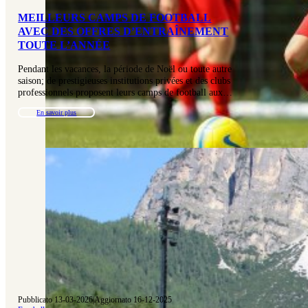
MEILLEURS CAMPS DE FOOTBALL
AVEC DES OFFRES D’ENTRAÎNEMENT
TOUTE L’ANNÉE
Pendant les vacances, la période de Noël ou toute autre
saison; de prestigieuses institutions privées et des clubs
professionnels proposent leurs camps de football aux…
En savoir plus
Pubblicato 13-03-2026
|
Aggiornato 16-12-2025