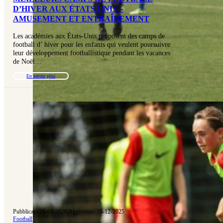
D’HIVER AUX ÉTATS-UNIS –
AMUSEMENT ET ENTRAÎNEMENT
Les académies aux États-Unis proposent des camps de
football d’ hiver pour les enfants qui veulent poursuivre
leur développement footballistique pendant les vacances
de Noël…
En savoir plus
Pubblicato 20-03-2026
|
Aggiornato 16-12-2025
Football