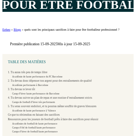
POUR ÊTRE FOOTBALL
Ertheo
»
Blogs
»
quels sont les principaux sacrifices à faire pour être footballeur professionnel ?
Première publication 15-09-2025
Mis à jour 15-09-2025
TABLE DES MATIÈRES
1. Tu auras très peu de temps libre
Académie de haute performance du FC Barcelone
2. Tu devras donc dépenser ton argent pour des entraînements de qualité
Académie performante à Barcelone
3. Tu devras te lever tôt
Camp d’hiver haute performance de Barcelone
4. Tu devras suivre un plan de repas et une routine d’entraînement stricts
Camps de football d’hiver très performants
5. Tu seras souvent endolori, et tu pourras même souffrir de graves blessures
Académie de haute performance à Valence
Ce que tu obtiendras en faisant des sacrifices
Ressources pour les joueurs de football prêts à faire des sacrifices pour réussir
Académies de football de haute performance
Camps d’été de football haute performance
Camps d’hiver de football haute performance