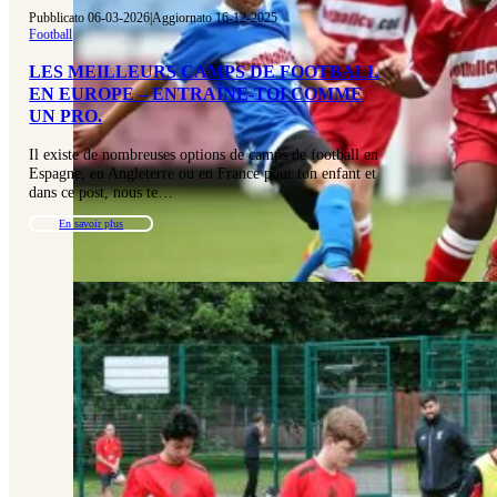
Pubblicato 06-03-2026
|
Aggiornato 16-12-2025
Football
LES MEILLEURS CAMPS DE FOOTBALL
EN EUROPE – ENTRAÎNE-TOI COMME
UN PRO.
Il existe de nombreuses options de camps de football en
Espagne, en Angleterre ou en France pour ton enfant et
dans ce post, nous te…
En savoir plus