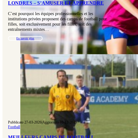
LONDRES – S’AMUSER ET APPRENDRE
C’est pourquoi les équipes professionnelles et les
institutions privées proposent des camps de football pour
filles, soit exclusivement pour les filles, soit des
entraînements mixtes…
En savoir plus
Pubblicato 27-03-2026
|
Aggiornato 16-12-2025
Football
MEILLEURS CAMPS DE FOOTBALL