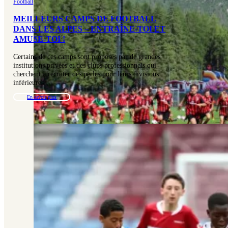
Football
MEILLEURS CAMPS DE FOOTBALL
DANS LES ALPES – ENTRAÎNE-TOI ET
AMUSE-TOI !
Certains de ces camps sont proposés par de grandes
institutions privées et des clubs professionnels qui
cherchent à recruter des perles pour leurs divisions
inférieures…
En savoir plus