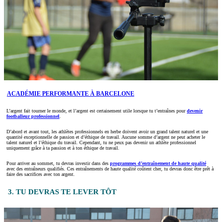
ACADÉMIE PERFORMANTE À BARCELONE
L’argent fait tourner le monde, et l’argent est certainement utile lorsque tu t’entraînes pour
devenir
footballeur professionnel
.
D’abord et avant tout, les athlètes professionnels en herbe doivent avoir un grand talent naturel et une
quantité exceptionnelle de passion et d’éthique de travail. Aucune somme d’argent ne peut acheter le
talent naturel et l’éthique du travail. Cependant, tu ne peux pas devenir un athlète professionnel
uniquement grâce à ta passion et à ton éthique de travail.
Pour arriver au sommet, tu devras investir dans des
programmes d’entraînement de haute qualité
avec des entraîneurs qualifiés. Ces entraînements de haute qualité coûtent cher, tu devras donc être prêt à
faire des sacrifices avec ton argent.
3. TU DEVRAS TE LEVER TÔT