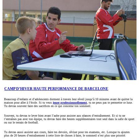
CAMP D’HIVER HAUTE PERFORMANCE DE BARCELONE
Beaucoup d’enfants et d’adolescents dorment à travers leur réveil jusqu’à 10 minutes avant de quitter la
maison pour aller à l’école. Si tu veux
jouer professionnellement
, tu ne peux pas te permettre ce luxe.
Tu devras souvent faire des sacrifices en ce qui concerne ton sommeil.
Souvent, tu devras te lever bien avant l’aube pour assister aux séances d’entraînement. Et si tu ne
t’entraînes pas avec ton équipe, tu devras faire des heures supplémentaires tout seul dans la salle de sport
ou sur le terrain de football.
Tu devras aussi assister aux cours, faire tes devoirs, réviser pour tes examens, etc. Lorsque tu ajoutes
plus de 20 heures d’entraînement à cette liste de choses à faire, le sommeil n’est plus une priorité.