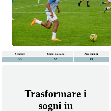
Strutture
Campi da calcio
Aree comuni
5/5
5/5
5/5
Trasformare i
sogni in