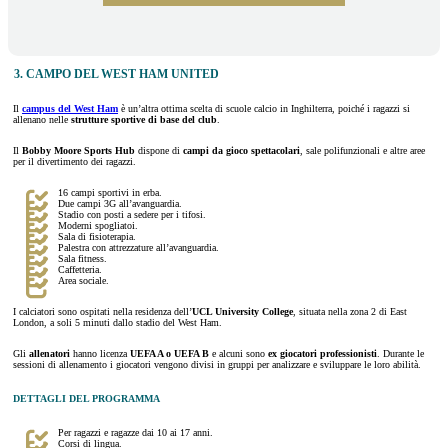
3. CAMPO DEL WEST HAM UNITED
Il
campus del West Ham
è un’altra ottima scelta di scuole calcio in Inghilterra, poiché i ragazzi si
allenano nelle
strutture sportive
di base del club
.
Il
Bobby Moore Sports Hub
dispone di
campi da gioco spettacolari
, sale polifunzionali e altre aree
per il divertimento dei ragazzi.
16 campi sportivi in erba.
Due campi 3G all’avanguardia.
Stadio con posti a sedere per i tifosi.
Moderni spogliatoi.
Sala di fisioterapia.
Palestra con attrezzature all’avanguardia.
Sala fitness.
Caffetteria.
Area sociale.
I calciatori sono ospitati nella residenza dell’
UCL University College
, situata nella zona 2 di East
London, a soli 5 minuti dallo stadio del West Ham.
Gli
allenatori
hanno licenza
UEFA A o UEFA B
e alcuni sono
ex giocatori professionisti
. Durante le
sessioni di allenamento i giocatori vengono divisi in gruppi per analizzare e sviluppare le loro abilità.
DETTAGLI DEL PROGRAMMA
Per ragazzi e ragazze dai 10 ai 17 anni.
Corsi di lingua.