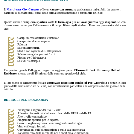
Il
Manchester City Campus
offre un
campo con strutture
praticamente imbattibili, in quanto i
bambini si allenano negli spazi della prima squadra maschile e femminile del club.
Questo enorme
complesso sportivo
vanta la
tecnologia più all’avanguardia
oggi
disponibile
, con
diverse aree comuni per l’allenamento e il tempo libero degli studenti. Ecco una panoramica delle sue
aree:
Campi in erba artificiale e naturale.
Campo da calcio al coperto.
Palestra.
Sale multimediali.
Stadio con capacità di 6.000 persone.
Sale tecnologiche per test fisici.
Piscina per l’idroterapia.
Sale di fisioterapia.
Per quanto riguarda l’alloggio, i ragazzi alloggiano presso l’
Unsworth Park University Hall of
Residence
, situato a soli 15 minuti dalle strutture sportive del club.
Il loro piano di allenamento è stato
approvato dallo staff tecnico di Pep Guardiola
e segue le linee
guida della scuola ufficiale del club, con un’attenzione particolare alla comprensione del gioco e delle
tattiche.
DETTAGLI DEL PROGRAMMA
Per ragazzi e ragazze dai 9 ai 17 anni.
Allenatori formati dal club e certificati dalla UEFA o dalla FA.
Alto livello competitivo.
Programma speciale per le ragazze.
Corsi di inglese opzionali con insegnanti madrelingua.
Vitto e alloggio inclusi.
Conversazioni sull’alimentazione e sulla sua importanza.
Rafforzamento della mentalità nello sport ad alte prestazioni.