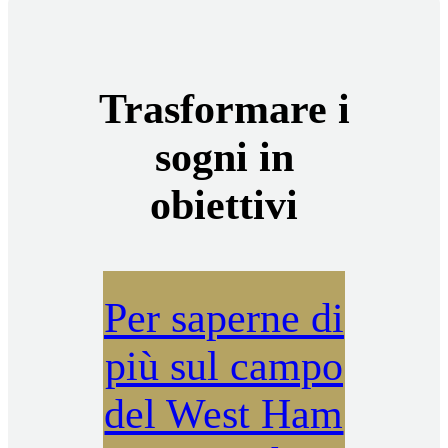
Trasformare i
sogni in
obiettivi
Per saperne di
più sul campo
del West Ham