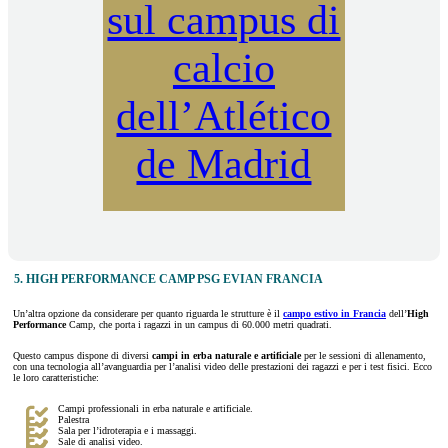
sul campus di
calcio
dell’Atlético
de Madrid
5. HIGH PERFORMANCE CAMP PSG EVIAN FRANCIA
Un’altra opzione da considerare per quanto riguarda le strutture è il
campo estivo in Francia
dell’
High
Performance
Camp, che porta i ragazzi in un campus di 60.000 metri quadrati.
Questo campus dispone di diversi
campi in erba naturale e artificiale
per le sessioni di allenamento,
con una tecnologia all’avanguardia per l’analisi video delle prestazioni dei ragazzi e per i test fisici. Ecco
le loro caratteristiche:
Campi professionali in erba naturale e artificiale.
Palestra
Sala per l’idroterapia e i massaggi.
Sale di analisi video.