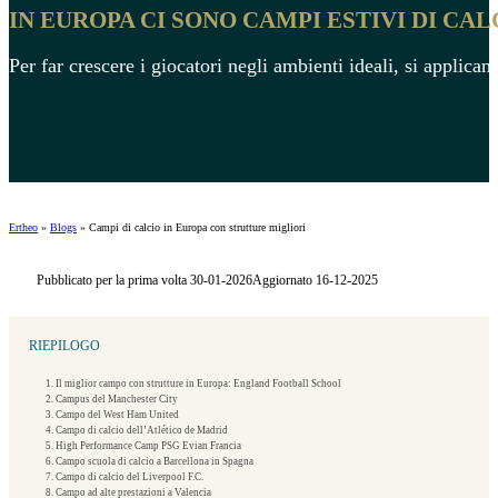
IN EUROPA CI SONO CAMPI ESTIVI DI CAL
Per far crescere i giocatori negli ambienti ideali, si applica
Ertheo
»
Blogs
»
Campi di calcio in Europa con strutture migliori
Pubblicato per la prima volta 30-01-2026
Aggiornato 16-12-2025
RIEPILOGO
1. Il miglior campo con strutture in Europa: England Football School
2. Campus del Manchester City
3. Campo del West Ham United
4. Campo di calcio dell’Atlético de Madrid
5. High Performance Camp PSG Evian Francia
6. Campo scuola di calcio a Barcellona in Spagna
7. Campo di calcio del Liverpool F.C.
8. Campo ad alte prestazioni a Valencia