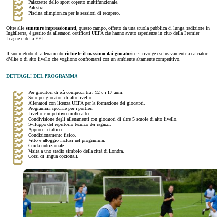
Palazzetto dello sport coperto multifunzionale.
Palestra.
Piscina olimpionica per le sessioni di recupero.
Oltre alle
strutture impressionanti
, questo campo, offerto da una scuola pubblica di lunga tradizione in
Inghilterra, è gestito da allenatori certificati UEFA che hanno avuto esperienze in club della Premier
League e della EFL.
Il suo metodo di allenamento
richiede il massimo dai giocatori
e si rivolge esclusivamente a calciatori
d’élite o di alto livello che vogliono confrontarsi con un ambiente altamente competitivo.
DETTAGLI DEL PROGRAMMA
Per giocatori di età compresa tra i 12 e i 17 anni.
Solo per giocatori di alto livello.
Allenatori con licenza UEFA per la formazione dei giocatori.
Programma speciale per i portieri.
Livello competitivo molto alto.
Condivisione degli allenamenti con giocatori di altre 5 scuole di alto livello.
Sviluppo del repertorio tecnico dei ragazzi.
Approccio tattico.
Condizionamento fisico.
Vitto e alloggio inclusi nel programma.
Guida nutrizionale.
Visita a uno stadio simbolo della città di Londra.
Corsi di lingua opzionali.