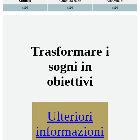
Strutture
Campi da calcio
Aree comuni
4,5/5
4,5/5
4,5/5
Trasformare i
sogni in
obiettivi
Ulteriori
informazioni