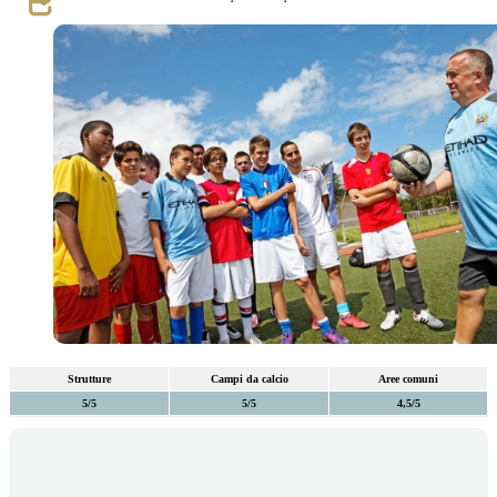
Strutture
Campi da calcio
Aree comuni
5/5
5/5
4,5/5