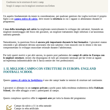
Confronto tra le strutture di tutti i camp
Scegli il campo con le migliori strutture con Ertheo
Un aspetto fondamentale da tenere in considerazione, per qualsiasi genitore che voglia iscrivere il proprio
figlio a un
campo estivo di calcio
, deve essere la
struttura
in cui i ragazzi si alleneranno durante il
programma.
L’
uso della tecnologia nel calcio
ha migliorato notevolmente lo sviluppo dei calciatori, fornendo un
migliore monitoraggio del fisico dei giocatori, un migliore trattamento degli infortuni e un’assistenza
sanitaria generale.
Naturalmente, la questione fisica
è ancora più importante durante le fasi formative
. I giocatori stanno
crescendo e gli allenatori devono assicurarsi che non saturino i loro muscoli con lo sforzo e che non
compromettano lo sviluppo muscolare ottimale durante l’adolescenza.
Per tutti questi motivi e per altri ancora, in questo post parleremo dei
campi di calcio in Europa con
le migliori strutture
; recinti che dispongono di tutti gli strumenti necessari per far vivere ai ragazzi
un’esperienza indimenticabile che li faccia sentire dei veri professionisti.
1. IL MIGLIOR CAMPO CON STRUTTURE IN EUROPA: ENGLAND
FOOTBALL SCHOOL
Questo
campo di calcio in Inghilterra
è uno dei campi leader in termini di strutture nel continente.
I giocatori si allenano in un
campus privato
a pochi passi dalla residenza studentesca della
Oakham
School
, che offre alloggio a tutti i partecipanti al campo.
Questo complesso sportivo offre le
seguenti aree
per tutta la durata del programma:
Campo da calcio a 11 in erba naturale
Campo in erba artificiale.