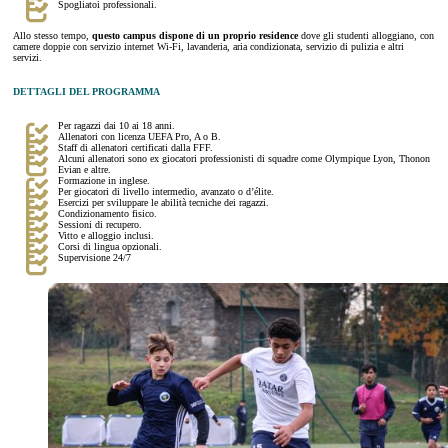
Spogliatoi professionali.
Allo stesso tempo,
questo campus dispone di un proprio residence
dove gli studenti alloggiano, con
camere doppie con servizio internet Wi-Fi, lavanderia, aria condizionata, servizio di pulizia e altri
servizi.
DETTAGLI DEL PROGRAMMA
Per ragazzi dai 10 ai 18 anni.
Allenatori con licenza UEFA Pro, A o B.
Staff di allenatori certificati dalla FFF.
Alcuni allenatori sono ex giocatori professionisti di squadre come Olympique Lyon, Thonon
Evian e altre.
Formazione in inglese.
Per giocatori di livello intermedio, avanzato o d’élite.
Esercizi per sviluppare le abilità tecniche dei ragazzi.
Condizionamento fisico.
Sessioni di recupero.
Vitto e alloggio inclusi.
Corsi di lingua opzionali.
Supervisione 24/7