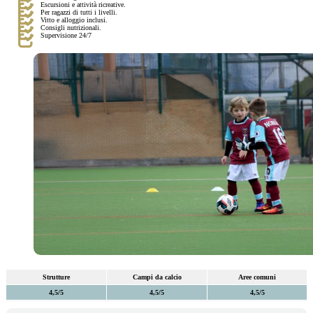
Escursioni e attività ricreative.
Per ragazzi di tutti i livelli.
Vitto e alloggio inclusi.
Consigli nutrizionali.
Supervisione 24/7
Strutture
Campi da calcio
Aree comuni
4,5/5
4,5/5
4,5/5