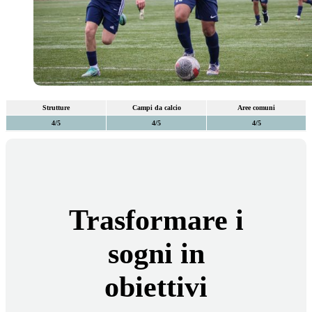
Strutture
Campi da calcio
Aree comuni
4/5
4/5
4/5
Trasformare i
sogni in
obiettivi