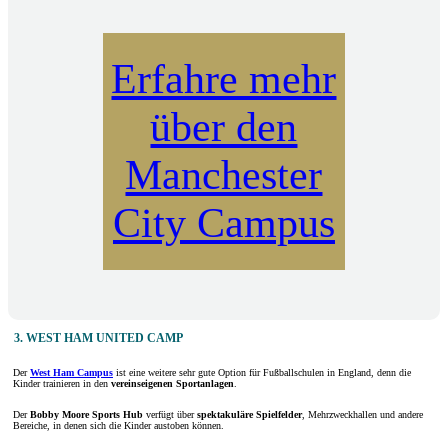
Erfahre mehr
über den
Manchester
City Campus
3. WEST HAM UNITED CAMP
Der
West Ham Campus
ist eine weitere sehr gute Option für Fußballschulen in England, denn die
Kinder trainieren in den
vereinseigenen
Sportanlagen
.
Der
Bobby Moore Sports Hub
verfügt über
spektakuläre Spielfelder
, Mehrzweckhallen und andere
Bereiche, in denen sich die Kinder austoben können.