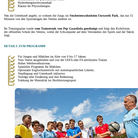
Hydrotherapieschwimmbad.
Räume für Physiotherapie.
Was die Unterkunft angeht, so wohnen die Jungs im
Studentenwohnheim Unsworth Park
, das nur 15
Minuten von den Sportanlagen des Vereins entfernt ist.
Ihr Trainingsplan wurde
vom Trainerstab von Pep Guardiola genehmigt
und folgt den Richtlinien
der offiziellen Schule des Vereins, wobei der Schwerpunkt auf dem Verständnis des Spiels und der Taktik
liegt.
DETAILS ZUM PROGRAMM
Für Jungen und Mädchen im Alter von 9 bis 17 Jahren.
Vom Verein ausgebildete und von der UEFA oder FA zertifizierte Trainer.
Hohes Wettbewerbsniveau.
Spezielles Programm für Mädchen.
Optionaler Englischunterricht mit muttersprachlichen Lehrern.
Verpflegung und Unterkunft inklusive.
Vorträge über Ernährung und ihre Bedeutung.
Stärkung der Mentalität im Hochleistungssport.