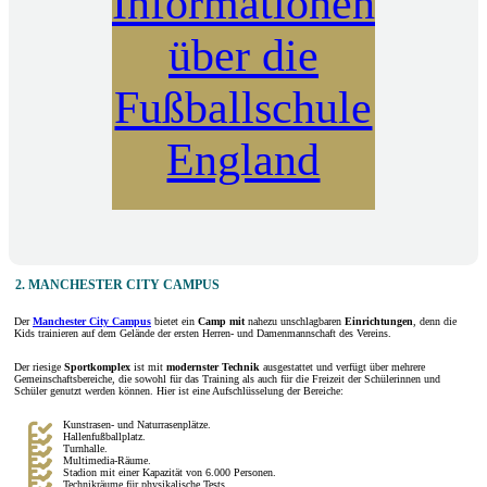
Informationen
über die
Fußballschule
England
2. MANCHESTER CITY CAMPUS
Der
Manchester City Campus
bietet ein
Camp mit
nahezu unschlagbaren
Einrichtungen
, denn die
Kids trainieren auf dem Gelände der ersten Herren- und Damenmannschaft des Vereins.
Der riesige
Sportkomplex
ist mit
modernster Technik
ausgestattet und verfügt über mehrere
Gemeinschaftsbereiche, die sowohl für das Training als auch für die Freizeit der Schülerinnen und
Schüler genutzt werden können. Hier ist eine Aufschlüsselung der Bereiche:
Kunstrasen- und Naturrasenplätze.
Hallenfußballplatz.
Turnhalle.
Multimedia-Räume.
Stadion mit einer Kapazität von 6.000 Personen.
Technikräume für physikalische Tests.