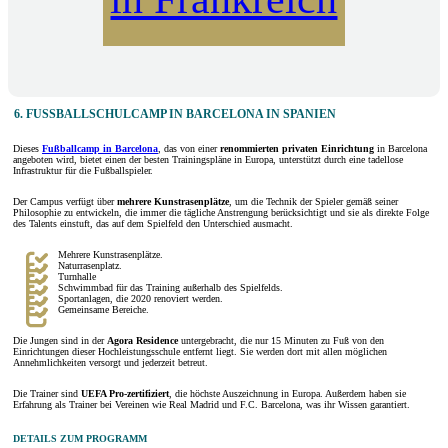
6. FUSSBALLSCHULCAMP IN BARCELONA IN SPANIEN
Dieses
Fußballcamp in Barcelona
, das von einer
renommierten privaten Einrichtung
in Barcelona
angeboten wird, bietet einen der besten Trainingspläne in Europa, unterstützt durch eine tadellose
Infrastruktur für die Fußballspieler.
Der Campus verfügt über
mehrere Kunstrasenplätze
, um die Technik der Spieler gemäß seiner
Philosophie zu entwickeln, die immer die tägliche Anstrengung berücksichtigt und sie als direkte Folge
des Talents einstuft, das auf dem Spielfeld den Unterschied ausmacht.
Mehrere Kunstrasenplätze.
Naturrasenplatz.
Turnhalle
Schwimmbad für das Training außerhalb des Spielfelds.
Sportanlagen, die 2020 renoviert werden.
Gemeinsame Bereiche.
Die Jungen sind in der
Agora Residence
untergebracht, die nur 15 Minuten zu Fuß von den
Einrichtungen dieser Hochleistungsschule entfernt liegt. Sie werden dort mit allen möglichen
Annehmlichkeiten versorgt und jederzeit betreut.
Die Trainer sind
UEFA Pro-zertifiziert
, die höchste Auszeichnung in Europa. Außerdem haben sie
Erfahrung als Trainer bei Vereinen wie Real Madrid und F.C. Barcelona, was ihr Wissen garantiert.
DETAILS ZUM PROGRAMM