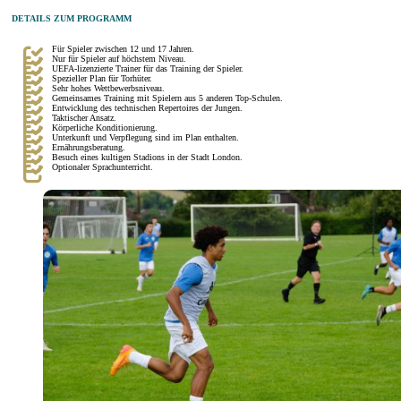
DETAILS ZUM PROGRAMM
Für Spieler zwischen 12 und 17 Jahren.
Nur für Spieler auf höchstem Niveau.
UEFA-lizenzierte Trainer für das Training der Spieler.
Spezieller Plan für Torhüter.
Sehr hohes Wettbewerbsniveau.
Gemeinsames Training mit Spielern aus 5 anderen Top-Schulen.
Entwicklung des technischen Repertoires der Jungen.
Taktischer Ansatz.
Körperliche Konditionierung.
Unterkunft und Verpflegung sind im Plan enthalten.
Ernährungsberatung.
Besuch eines kultigen Stadions in der Stadt London.
Optionaler Sprachunterricht.