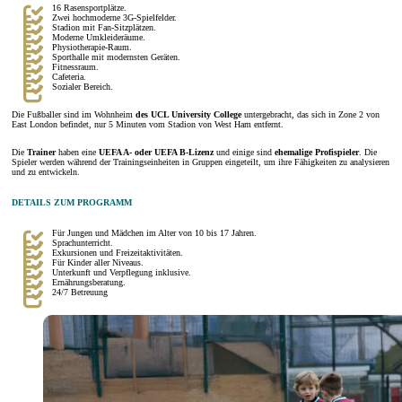
16 Rasensportplätze.
Zwei hochmoderne 3G-Spielfelder.
Stadion mit Fan-Sitzplätzen.
Moderne Umkleideräume.
Physiotherapie-Raum.
Sporthalle mit modernsten Geräten.
Fitnessraum.
Cafeteria.
Sozialer Bereich.
Die Fußballer sind im Wohnheim
des UCL University College
untergebracht, das sich in Zone 2 von
East London befindet, nur 5 Minuten vom Stadion von West Ham entfernt.
Die
Trainer
haben eine
UEFA A- oder UEFA B-Lizenz
und einige sind
ehemalige Profispieler
. Die
Spieler werden während der Trainingseinheiten in Gruppen eingeteilt, um ihre Fähigkeiten zu analysieren
und zu entwickeln.
DETAILS ZUM PROGRAMM
Für Jungen und Mädchen im Alter von 10 bis 17 Jahren.
Sprachunterricht.
Exkursionen und Freizeitaktivitäten.
Für Kinder aller Niveaus.
Unterkunft und Verpflegung inklusive.
Ernährungsberatung.
24/7 Betreuung