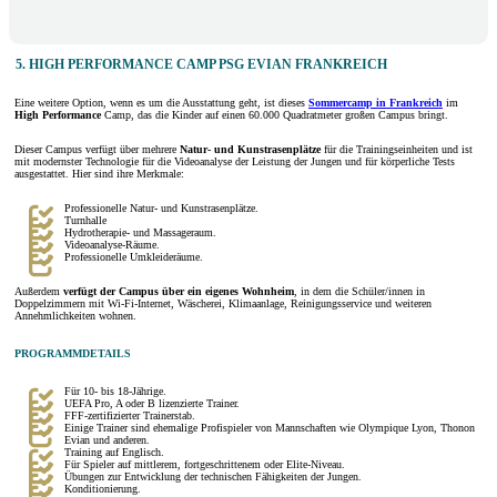
5. HIGH PERFORMANCE CAMP PSG EVIAN FRANKREICH
Eine weitere Option, wenn es um die Ausstattung geht, ist dieses
Sommercamp in Frankreich
im
High Performance
Camp, das die Kinder auf einen 60.000 Quadratmeter großen Campus bringt.
Dieser Campus verfügt über mehrere
Natur- und Kunstrasenplätze
für die Trainingseinheiten und ist
mit modernster Technologie für die Videoanalyse der Leistung der Jungen und für körperliche Tests
ausgestattet. Hier sind ihre Merkmale:
Professionelle Natur- und Kunstrasenplätze.
Turnhalle
Hydrotherapie- und Massageraum.
Videoanalyse-Räume.
Professionelle Umkleideräume.
Außerdem
verfügt der Campus über ein eigenes Wohnheim
, in dem die Schüler/innen in
Doppelzimmern mit Wi-Fi-Internet, Wäscherei, Klimaanlage, Reinigungsservice und weiteren
Annehmlichkeiten wohnen.
PROGRAMMDETAILS
Für 10- bis 18-Jährige.
UEFA Pro, A oder B lizenzierte Trainer.
FFF-zertifizierter Trainerstab.
Einige Trainer sind ehemalige Profispieler von Mannschaften wie Olympique Lyon, Thonon
Evian und anderen.
Training auf Englisch.
Für Spieler auf mittlerem, fortgeschrittenem oder Elite-Niveau.
Übungen zur Entwicklung der technischen Fähigkeiten der Jungen.
Konditionierung.