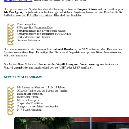
von Atlético de Madrid
, einem Traditionsverein im spanischen Fußball.
Die Spielerinnen und Spieler besuchen die Trainingszentren in
Campos Góticos
und im Sportkomplex
Isla Dos Aguas
, die jederzeit eine hochwertige und sichere Umgebung bieten und den Komfort für die
Fußballerinnen und Fußballer maximieren. Hier sind ihre Bereiche:
Kunstrasenplätze.
FIFA-geprüfte Naturrasenplätze.
Schwimmbecken mit olympischen Maßen.
Schwimmbecken mit reduzierter Tiefe (25×12)
Umkleideräume mit Duschen.
Gemeinschaftsräume.
Die Schüler wohnen in der
Palencia International Residence
, die 10 Minuten mit dem Bus von den
Sportanlagen entfernt liegt. Es verfügt über Einzel- und Doppelzimmer, private Bäder, Internetservice,
Wäscherei und mehr.
Die Trainer dieser Schule
wurden unter der Verpflichtung und Verantwortung von Atlético de
Madrid ausgebildet
und anschließend von der UEFA oder RFEF zertifiziert.
DETAILS ZUM PROGRAMM
Für Jungen im Alter von 15 bis 19 Jahren.
Offizielle Trainer aus der Schule des Vereins.
Training auf Spanisch.
Technischer Ansatz.
Taktische Disziplin.
Körperliche Kondition.
Übergewicht des defensiven Aspekts.
24/7 Beaufsichtigung