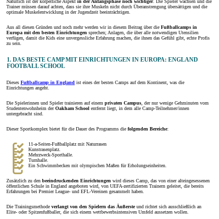
Natürlich ist der körperliche Aspekt
in der Anfangsphase noch wichtiger
. Die Spieler wachsen und die
Trainer müssen darauf achten, dass sie ihre Muskeln nicht durch Überanstrengung übersättigen und die
optimale Muskelentwicklung in der Jugendzeit beeinträchtigen.
Aus all diesen Gründen und noch mehr werden wir in diesem Beitrag über die
Fußballcamps in
Europa mit den besten Einrichtungen
sprechen; Anlagen, die über alle notwendigen Utensilien
verfügen, damit die Kids eine unvergessliche Erfahrung machen, die ihnen das Gefühl gibt, echte Profis
zu sein.
1. DAS BESTE CAMP MIT EINRICHTUNGEN IN EUROPA: ENGLAND
FOOTBALL SCHOOL
Dieses
Fußballcamp in England
ist eines der besten Camps auf dem Kontinent, was die
Einrichtungen angeht.
Die Spielerinnen und Spieler trainieren auf einem
privaten Campus
, der nur wenige Gehminuten vom
Studentenwohnheim der
Oakham School
entfernt liegt, in dem alle Camp-Teilnehmer/innen
untergebracht sind.
Dieser Sportkomplex bietet für die Dauer des Programms die
folgenden Bereiche
:
11-a-Seiten-Fußballplatz mit Naturrasen
Kunstrasenplatz.
Mehrzweck-Sporthalle.
Turnhalle.
Ein Schwimmbecken mit olympischen Maßen für Erholungseinheiten.
Zusätzlich zu den
beeindruckenden Einrichtungen
wird dieses Camp, das von einer alteingesessenen
öffentlichen Schule in England angeboten wird, von UEFA-zertifizierten Trainern geleitet, die bereits
Erfahrungen bei Premier League- und EFL-Vereinen gesammelt haben.
Die Trainingsmethode
verlangt von den Spielern das Äußerste
und richtet sich ausschließlich an
Elite- oder Spitzenfußballer, die sich einem wettbewerbsintensiven Umfeld aussetzen wollen.