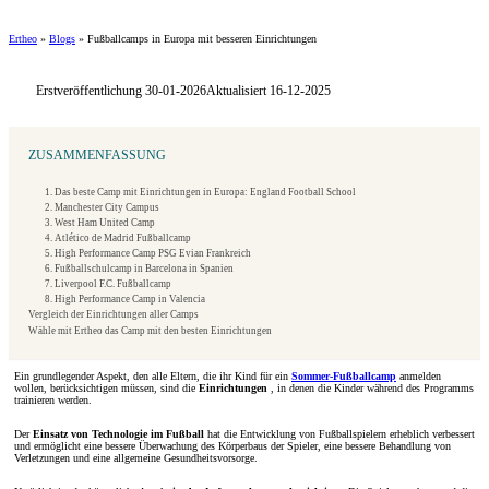
Ertheo
»
Blogs
»
Fußballcamps in Europa mit besseren Einrichtungen
Erstveröffentlichung 30-01-2026
Aktualisiert 16-12-2025
ZUSAMMENFASSUNG
1. Das beste Camp mit Einrichtungen in Europa: England Football School
2. Manchester City Campus
3. West Ham United Camp
4. Atlético de Madrid Fußballcamp
5. High Performance Camp PSG Evian Frankreich
6. Fußballschulcamp in Barcelona in Spanien
7. Liverpool F.C. Fußballcamp
8. High Performance Camp in Valencia
Vergleich der Einrichtungen aller Camps
Wähle mit Ertheo das Camp mit den besten Einrichtungen
Ein grundlegender Aspekt, den alle Eltern, die ihr Kind für ein
Sommer-Fußballcamp
anmelden
wollen, berücksichtigen müssen, sind die
Einrichtungen
, in denen die Kinder während des Programms
trainieren werden.
Der
Einsatz von Technologie im Fußball
hat die Entwicklung von Fußballspielern erheblich verbessert
und ermöglicht eine bessere Überwachung des Körperbaus der Spieler, eine bessere Behandlung von
Verletzungen und eine allgemeine Gesundheitsvorsorge.