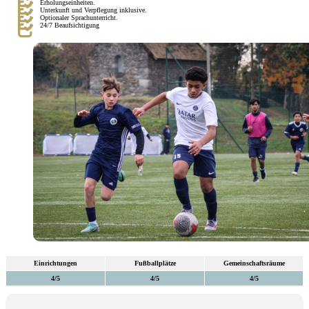
Erholungseinheiten.
Unterkunft und Verpflegung inklusive.
Optionaler Sprachunterricht.
24/7 Beaufsichtigung
Einrichtungen
Fußballplätze
Gemeinschaftsräume
4/5
4/5
4/5