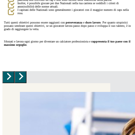
Inoltre, è possibile giocare per due Nazionali nella tua carriera se soddisfi i criteri di
ammissibilità delle norme attuali.
I capitani delle Nazionali sono generalmente i giocatori con il maggior numero di caps nella
rosa.
Tutti questi obiettivi possono essere raggiunti con
perseveranza
e
duro lavoro
. Per quanto utopistici
possano sembrare questi obiettivi, se un giocatore lavora passo dopo passo e sviluppa il suo talento, è in
grado di raggiungere la vetta.
Sforzati e lavora ogni giorno per diventare un calciatore professionista e
rappresenta il tuo paese con il
massimo orgoglio
.