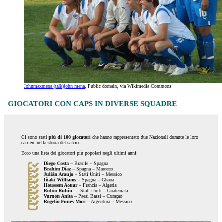
Johnmaxmena (talk)john mena
, Public domain, via Wikimedia Commons
GIOCATORI CON CAPS IN DIVERSE SQUADRE
Ci sono stati
più di 100 giocatori
che hanno rappresentato due Nazionali durante le loro
carriere nella storia del calcio.
Ecco una lista dei giocatori più popolari negli ultimi anni:
Diego Costa
– Brasile – Spagna
Brahim Díaz
– Spagna – Marocco
Julián Araujo
– Stati Uniti – Messico
Iñaki Williams
– Spagna – Ghana
Houssem Aouar
– Francia – Algeria
Rubio Rubín
— Stati Uniti – Guatemala
Vurnon Anita
– Paesi Bassi – Curaçao
Rogelio Funes Mori
– Argentina – Messico