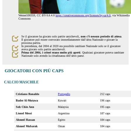
Werner100359, CC BY-SA 4.0
https://creativecommons.org/licenses/by-sa/4.0
, via Wikimedia
Commons
Se il giocatore ha giocato solo partite amichevoli,
non c’è nessun periodo di attesa
.
Il giocatore può essere convocato immediatamente dall’altra Nazionale e giocare la
prossima partita.
In precedenza, dal 2004 al 2020 era possibile cambiare Nazionale solo se il giocatore
aveva giocato solo partite amichevoli.
Prima del 2004, i criteri erano molto più aperti
. Qualsiasi giocatore poteva cambiare
Nazionale solo avendo la cittadinanza dell’altro paese.
GIOCATORI CON PIÙ CAPS
CALCIO MASCHILE
Cristiano Ronaldo
Portogallo
212 caps
Bader Al-Mutawa
Kuwait
196 caps
Soh Chin Ann
Malaysia
195 caps
Lionel Messi
Argentina
187 caps
Ahmed Hassan
Egitto
184 caps
Ahmed Mubarak
Oman
184 caps