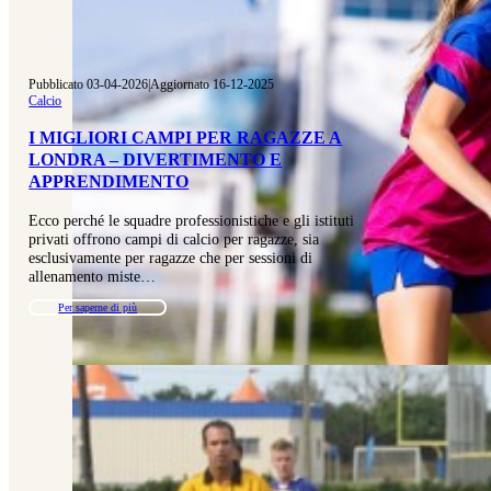
Pubblicato 03-04-2026
|
Aggiornato 16-12-2025
Calcio
I MIGLIORI CAMPI PER RAGAZZE A
LONDRA – DIVERTIMENTO E
APPRENDIMENTO
Ecco perché le squadre professionistiche e gli istituti
privati offrono campi di calcio per ragazze, sia
esclusivamente per ragazze che per sessioni di
allenamento miste…
Per saperne di più