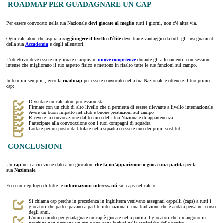
ROADMAP PER GUADAGNARE UN CAP
Per essere convocato nella tua Nazionale
devi giocare al meglio
tutti i giorni, non c’è altra via.
Ogni calciatore che aspira a
raggiungere il livello d’élite
deve trarre vantaggio da tutti gli insegnamenti
della sua
Accademia
e degli allenatori.
L’obiettivo deve essere migliorare e acquisire
nuove competenze
durante gli allenamenti, con sessioni
intense che migliorano il tuo aspetto fisico e mettono in risalto tutte le tue funzioni sul campo.
In termini semplici, ecco la
roadmap
per essere convocato nella tua Nazionale e ottenere il tuo primo
cap:
Diventare un calciatore professionista
Firmare con un club di alto livello che ti permetta di essere rilevante a livello internazionale
Avere un buon impatto nel club e buone prestazioni sul campo
Ricevere la convocazione dal tecnico della tua Nazionale di appartenenza
Partecipare alla convocazione con i tuoi compagni di squadra
Lottare per un posto da titolare nella squadra o essere uno dei primi sostituti
CONCLUSIONI
Un
cap
nel calcio viene dato a un giocatore
che fa un’apparizione o gioca una partita
per la
sua
Nazionale
.
Ecco un riepilogo di tutte le
informazioni interessanti
sui caps nel calcio:
Si chiama cap perché in precedenza in Inghilterra venivano assegnati cappelli (caps) a tutti i
giocatori che partecipavano a partite internazionali, una tradizione che è andata persa nel corso
degli anni.
L’unico modo per guadagnare un cap è giocare nella partita. I giocatori che rimangono in
panchina non ricevono un cap e non sono inclusi nelle statistiche della partita.