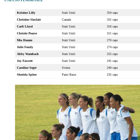
CALCIO FEMMINILE
Kristine Lilly
Stati Uniti
354 caps
Christine Sinclair
Canada
331 caps
Carli Lloyd
Stati Uniti
316 caps
Christie Pearce
Stati Uniti
311 caps
Mia Hamm
Stati Uniti
276 caps
Julie Foudy
Stati Uniti
274 caps
Abby Wambach
Stati Uniti
255 caps
Joy Fawcett
Stati Uniti
241 caps
Caroline Seger
Svezia
240 caps
Sherida Spitse
Paesi Bassi
235 caps