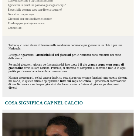
Come funzionano i caps internazionali
I giocatori in panchina possono guadagnare caps?
È possibile ottenere caps con diverse squadre?
Giocatori con più caps
Giocatori con caps in diverse squadre
Roadmap per guadagnare un cap
Conclusioni
Tuttavia, ci sono chiare differenze nelle condizioni necessarie per giocare in un club o per una
Nazionale.
Le regole riguardanti l’
ammissibilità dei giocatori
per le Nazionali sono cambiate nel corso
della storia.
Per molti giocatori, giocare per la squadra del loro paese è il più
grande sogno e un segno di
gratitudine
verso la loro nazione. Pertanto, si sforzano di competere al massimo livello in ogni
partita per ricevere la tanto ambita convocazione.
Ma non preoccuparti, se hai ancora dubbi su cosa sia un cap e come funzioni tutto questo sistema
nel calcio, in questo articolo spiegheremo
tutto sui caps nel calcio
, il processo di convocazione
di una Nazionale e anche quei giocatori che hanno avuto la fortuna di giocare per due paesi
diversi.
COSA SIGNIFICA CAP NEL CALCIO