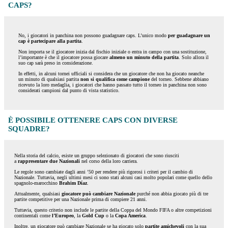
CAPS?
No, i giocatori in panchina non possono guadagnare caps. L’unico modo
per guadagnare un
cap è partecipare alla partita
.
Non importa se il giocatore inizia dal fischio iniziale o entra in campo con una sostituzione,
l’importante è che il giocatore possa giocare
almeno un minuto della partita
. Solo allora il
suo cap sarà preso in considerazione.
In effetti, in alcuni tornei ufficiali si considera che un giocatore che non ha giocato neanche
un minuto di qualsiasi partita
non si qualifica come campione
del torneo. Sebbene abbiano
ricevuto la loro medaglia, i giocatori che hanno passato tutto il torneo in panchina non sono
considerati campioni dal punto di vista statistico.
È POSSIBILE OTTENERE CAPS CON DIVERSE
SQUADRE?
Nella storia del calcio, esiste un gruppo selezionato di giocatori che sono riusciti
a
rappresentare due Nazionali
nel corso della loro carriera.
Le regole sono cambiate dagli anni ’50 per rendere più rigorosi i criteri per il cambio di
Nazionale. Tuttavia, negli ultimi mesi ci sono stati alcuni casi molto popolari come quello dello
spagnolo-marocchino
Brahim Díaz
.
Attualmente, qualsiasi
giocatore può cambiare Nazionale
purché non abbia giocato più di tre
partite competitive per una Nazionale prima di compiere 21 anni.
Tuttavia, questo criterio non include le partite della Coppa del Mondo FIFA o altre competizioni
continentali come
l’Europeo
, la
Gold Cup
o la
Copa America
.
Inoltre, un giocatore può cambiare Nazionale se ha giocato solo
partite amichevoli
con la sua