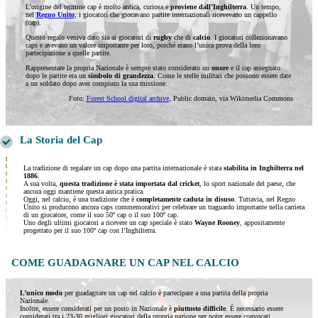
L’origine del termine cap è molto antica, curiosa e
proviene dall’Inghilterra
. Un tempo,
nel
Regno Unito
, i giocatori che giocavano partite internazionali ricevevano un cappello
(cap).
Questo regalo veniva dato sia ai giocatori di
rugby
che di
calcio
. I giocatori collezionavano
caps e avevano un valore importante per loro, poiché erano l’unica prova della loro
partecipazione a quelle partite.
Rappresentare la propria Nazionale è sempre stato considerato un
onore
e il cap assegnato
dopo le partite era un
simbolo di grandezza
. Come le stelle militari che possono essere date
a un soldato dopo aver compiuto la sua missione.
Foto:
Forest School digital archive
, Public domain, via Wikimedia Commons
La Storia del Cap
La tradizione di regalare un cap dopo una partita internazionale è stata
stabilita in Inghilterra nel
1886
.
A sua volta,
questa tradizione è stata importata dal cricket
, lo sport nazionale del paese, che
ancora oggi mantiene questa antica pratica.
Oggi, nel calcio, è una tradizione che è
completamente caduta in disuso
. Tuttavia, nel Regno
Unito si producono ancora caps commemorativi per celebrare un traguardo importante nella carriera
di un giocatore, come il suo 50º cap o il suo 100º cap.
Uno degli ultimi giocatori a ricevere un cap speciale è stato
Wayne Rooney
, appositamente
progettato per il suo 100º cap con l’Inghilterra.
COME GUADAGNARE UN CAP NEL CALCIO
L’unico modo
per guadagnare un cap nel calcio è partecipare a una partita della propria
Nazionale.
Inoltre, essere considerati per un posto in Nazionale è
piuttosto difficile
. È necessario essere
considerati tra i 23-30 migliori giocatori della propria nazione per poter essere convocati