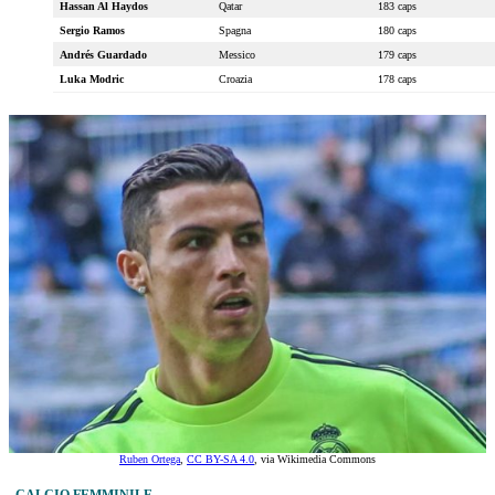
Hassan Al Haydos
Qatar
183 caps
Sergio Ramos
Spagna
180 caps
Andrés Guardado
Messico
179 caps
Luka Modric
Croazia
178 caps
Ruben Ortega
,
CC BY-SA 4.0
, via Wikimedia Commons