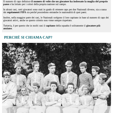
Il numero di caps definisce
il numero di volte che un giocatore ha indossato la maglia del proprio
paese
e ha lottato per i colori della propria nazione sul campo.
In alcuni casi, certi giocatori sono stati in grado di ottenere caps per due Nazionali diverse, sia a causa
dei
regolamenti FIFA
sia perché possiedono entrambe le nazionalità di quei paesi.
Inoltre, nella maggior parte dei casi, le Nazionali scelgono il loro capitano in base al numero di caps dei
giocatori attivi, anche se questo criterio non viene sempre rispettato.
Tuttavia, è per questo che in molti casi il
capitano
della squadra è solitamente il
giocatore più
anziano
.
PERCHÉ SI CHIAMA CAP?