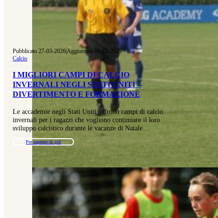
Pubblicato 27-03-2026
|
Aggiornato 16-12-2025
Calcio
I MIGLIORI CAMPI DI CALCIO
INVERNALI NEGLI STATI UNITI –
DIVERTIMENTO E FORMAZIONE
Le accademie negli Stati Uniti offrono campi di calcio
invernali per i ragazzi che vogliono continuare il loro
sviluppo calcistico durante le vacanze di Natale…
Per saperne di più