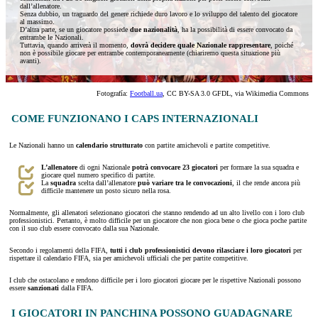
dall’allenatore.
Senza dubbio, un traguardo del genere richiede duro lavoro e lo sviluppo del talento del giocatore
al massimo.
D’altra parte, se un giocatore possiede
due nazionalità
, ha la possibilità di essere convocato da
entrambe le Nazionali.
Tuttavia, quando arriverà il momento,
dovrà decidere quale Nazionale rappresentare
, poiché
non è possibile giocare per entrambe contemporaneamente (chiariremo questa situazione più
avanti).
Fotografía:
Football.ua
, CC BY-SA 3.0 GFDL, via Wikimedia Commons
COME FUNZIONANO I CAPS INTERNAZIONALI
Le Nazionali hanno un
calendario strutturato
con partite amichevoli e partite competitive.
L’allenatore
di ogni Nazionale
potrà convocare 23 giocatori
per formare la sua squadra e
giocare quel numero specifico di partite.
La
squadra
scelta dall’allenatore
può variare tra le convocazioni
, il che rende ancora più
difficile mantenere un posto sicuro nella rosa.
Normalmente, gli allenatori selezionano giocatori che stanno rendendo ad un alto livello con i loro club
professionistici. Pertanto, è molto difficile per un giocatore che non gioca bene o che gioca poche partite
con il suo club essere convocato dalla sua Nazionale.
Secondo i regolamenti della FIFA,
tutti i club professionistici devono rilasciare i loro giocatori
per
rispettare il calendario FIFA, sia per amichevoli ufficiali che per partite competitive.
I club che ostacolano e rendono difficile per i loro giocatori giocare per le rispettive Nazionali possono
essere
sanzionati
dalla FIFA.
I GIOCATORI IN PANCHINA POSSONO GUADAGNARE