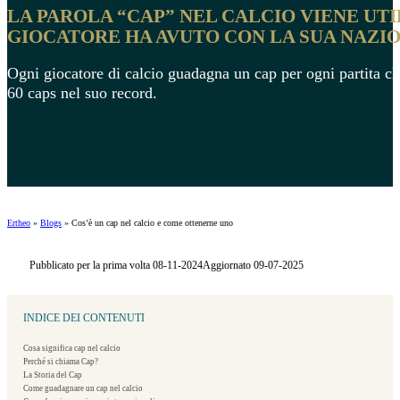
LA PAROLA “CAP” NEL CALCIO VIENE UTI
GIOCATORE HA AVUTO CON LA SUA NAZI
Ogni giocatore di calcio guadagna un cap per ogni partita ch
60 caps nel suo record.
Ertheo
»
Blogs
»
Cos’è un cap nel calcio e come ottenerne uno
Pubblicato per la prima volta 08-11-2024
Aggiornato 09-07-2025
INDICE DEI CONTENUTI
Cosa significa cap nel calcio
Perché si chiama Cap?
La Storia del Cap
Come guadagnare un cap nel calcio