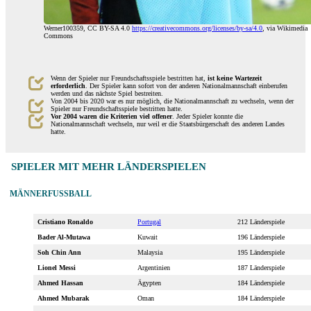
Werner100359, CC BY-SA 4.0
https://creativecommons.org/licenses/by-sa/4.0
, via Wikimedia
Commons
Wenn der Spieler nur Freundschaftsspiele bestritten hat,
ist keine Wartezeit
erforderlich
. Der Spieler kann sofort von der anderen Nationalmannschaft einberufen
werden und das nächste Spiel bestreiten.
Von 2004 bis 2020 war es nur möglich, die Nationalmannschaft zu wechseln, wenn der
Spieler nur Freundschaftsspiele bestritten hatte.
Vor 2004 waren die Kriterien viel offener
. Jeder Spieler konnte die
Nationalmannschaft wechseln, nur weil er die Staatsbürgerschaft des anderen Landes
hatte.
SPIELER MIT MEHR LÄNDERSPIELEN
MÄNNERFUSSBALL
Cristiano Ronaldo
Portugal
212 Länderspiele
Bader Al-Mutawa
Kuwait
196 Länderspiele
Soh Chin Ann
Malaysia
195 Länderspiele
Lionel Messi
Argentinien
187 Länderspiele
Ahmed Hassan
Ägypten
184 Länderspiele
Ahmed Mubarak
Oman
184 Länderspiele