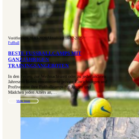
Veröffentlicht 20-03-2026
|
Aktualisiert 16-12-2025
Fußball
BESTE FUSSBALLCAMPS MIT G
ANZJÄHRIGEN T
RAININGSANGEBOTEN
In den Ferien, zur Weihnachtszeit oder zu jeder anderen
Jahreszeit bieten renommierte private Einrichtungen und
Profivereine ihre Fußballcamps für Jungen und
Mädchen jeden Alters an,…
Mehr lesen