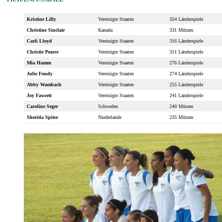
Kristine Lilly
Vereinigte Staaten
354 Länderspiele
Christine Sinclair
Kanada
331 Mützen
Carli Lloyd
Vereinigte Staaten
316 Länderspiele
Christie Pearce
Vereinigte Staaten
311 Länderspiele
Mia Hamm
Vereinigte Staaten
276 Länderspiele
Julie Foudy
Vereinigte Staaten
274 Länderspiele
Abby Wambach
Vereinigte Staaten
255 Länderspiele
Joy Fawcett
Vereinigte Staaten
241 Länderspiele
Caroline Seger
Schweden
240 Mützen
Sherida Spitse
Niederlande
235 Mützen