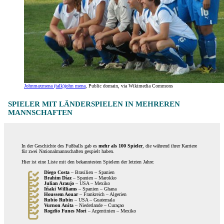
Johnmaxmena (talk)john mena
, Public domain, via Wikimedia Commons
SPIELER MIT LÄNDERSPIELEN IN MEHREREN
MANNSCHAFTEN
In der Geschichte des Fußballs gab es
mehr als 100 Spieler
, die während ihrer Karriere
für zwei Nationalmannschaften gespielt haben.
Hier ist eine Liste mit den bekanntesten Spielern der letzten Jahre:
Diego Costa
– Brasilien – Spanien
Brahim Díaz
– Spanien – Marokko
Julian Araujo
– USA – Mexiko
Iñaki Williams
– Spanien – Ghana
Houssem Aouar
– Frankreich – Algerien
Rubio Rubin
– USA – Guatemala
Vurnon Anita
– Niederlande – Curaçao
Rogelio Funes Mori
– Argentinien – Mexiko