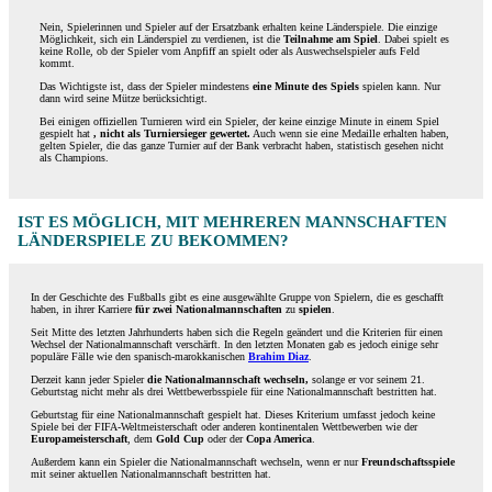
Nein, Spielerinnen und Spieler auf der Ersatzbank erhalten keine Länderspiele. Die einzige
Möglichkeit, sich ein Länderspiel zu verdienen, ist die
Teilnahme am Spiel
. Dabei spielt es
keine Rolle, ob der Spieler vom Anpfiff an spielt oder als Auswechselspieler aufs Feld
kommt.
Das Wichtigste ist, dass der Spieler mindestens
eine Minute des Spiels
spielen kann. Nur
dann wird seine Mütze berücksichtigt.
Bei einigen offiziellen Turnieren wird ein Spieler, der keine einzige Minute in einem Spiel
gespielt hat
, nicht als Turniersieger gewertet.
Auch wenn sie eine Medaille erhalten haben,
gelten Spieler, die das ganze Turnier auf der Bank verbracht haben, statistisch gesehen nicht
als Champions.
IST ES MÖGLICH, MIT MEHREREN MANNSCHAFTEN
LÄNDERSPIELE ZU BEKOMMEN?
In der Geschichte des Fußballs gibt es eine ausgewählte Gruppe von Spielern, die es geschafft
haben, in ihrer Karriere
für zwei Nationalmannschaften
zu
spielen
.
Seit Mitte des letzten Jahrhunderts haben sich die Regeln geändert und die Kriterien für einen
Wechsel der Nationalmannschaft verschärft. In den letzten Monaten gab es jedoch einige sehr
populäre Fälle wie den spanisch-marokkanischen
Brahim Diaz
.
Derzeit kann jeder Spieler
die Nationalmannschaft wechseln,
solange er vor seinem 21.
Geburtstag nicht mehr als drei Wettbewerbsspiele für eine Nationalmannschaft bestritten hat.
Geburtstag für eine Nationalmannschaft gespielt hat. Dieses Kriterium umfasst jedoch keine
Spiele bei der FIFA-Weltmeisterschaft oder anderen kontinentalen Wettbewerben wie der
Europameisterschaft
, dem
Gold Cup
oder der
Copa America
.
Außerdem kann ein Spieler die Nationalmannschaft wechseln, wenn er nur
Freundschaftsspiele
mit seiner aktuellen Nationalmannschaft bestritten hat.