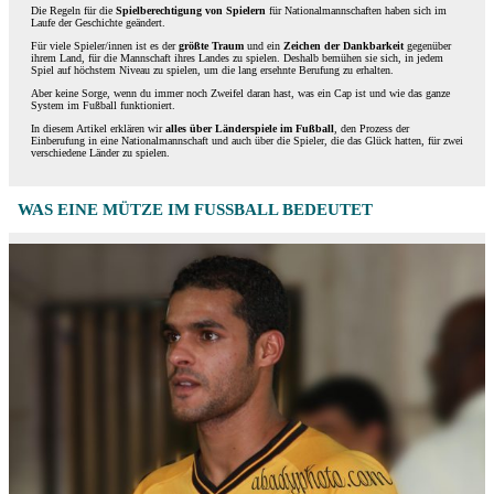
Die Regeln für die
Spielberechtigung von Spielern
für Nationalmannschaften haben sich im
Laufe der Geschichte geändert.
Für viele Spieler/innen ist es der
größte Traum
und ein
Zeichen der Dankbarkeit
gegenüber
ihrem Land, für die Mannschaft ihres Landes zu spielen. Deshalb bemühen sie sich, in jedem
Spiel auf höchstem Niveau zu spielen, um die lang ersehnte Berufung zu erhalten.
Aber keine Sorge, wenn du immer noch Zweifel daran hast, was ein Cap ist und wie das ganze
System im Fußball funktioniert.
In diesem Artikel erklären wir
alles über Länderspiele im Fußball
, den Prozess der
Einberufung in eine Nationalmannschaft und auch über die Spieler, die das Glück hatten, für zwei
verschiedene Länder zu spielen.
WAS EINE MÜTZE IM FUSSBALL BEDEUTET