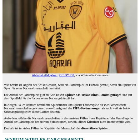
Abdullah Al-Qadeeri
,
CC BY 2.0
, via Wikimedia Commons
Wie bereits zu Beginn des Artikels erklärt, wird ein Länderspiel im Fußball gezählt, wenn ein Spieler ein
Spiel für seine Nationalmannschaft bestreitet.
Die Anzahl der Länderspiele gibt an, wie
oft ein Spieler das Trikot seines Landes getragen
und auf
dem Spielfeld für die Farben seiner Nation gekämpft hat.
In einigen Fällen konnten bestimmte Spielerinnen und Spieler Länderspiele für zwei verschiedene
Nationalmannschaften gewinnen, sowohl aufgrund der
FIFA-Bestimmungen
als auch weil sie beide
Staatsangehörigkeiten dieser Länder besitzen.
Außerdem wählen die Nationalmannschaften in den meisten Fällen ihren Kapitän auf der Grundlage der
Anzahl der Länderspiele der aktiven Spieler/innen, obwohl dieses Kriterium nicht immer erfüllt wird.
Deshalb ist in vielen Fällen der
Kapitän
der Mannschaft der
dienstälteste Spieler
.
WARUM WIRD ES CAP GENANNT?