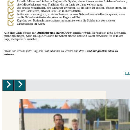
Es heißt Mütze, weil früher in England alle Spieler, die an internationalen Spielen teilnahmen,
eine Mütze bekamen, eine Tradition, die im Laufe der Jahre verloren ging.
Die einzige Möglichkeit, eine Mütze zu gewinnen, ist, im Spiel zu spielen. Spieler/innen, die
auf der Bank sitzen, erhalten kein Cap in ihrer Statistik.
Außerdem ist es möglich, in deiner Karriere für zwei Nationalmannschaften zu spielen, wenn
du die Teilnahmekriterien der aktuellen Regeln erfüllst.
Kapitäne von Nationalmannschaften sind normalerweise die Spieler mit den meisten
Länderspielen im Kader.
Alle diese Ziele können mit
Ausdauer und harter Arbeit
erreicht werden. So utopisch diese Ziele auch
erscheinen mögen, wenn ein Spieler Schritt für Schritt arbeitet und sein Talent entwickelt, ist er in der
Lage, die Spitze zu erreichen.
Strebe und arbeite jeden Tag, um Profifußballer zu werden und
dein Land mit größtem Stolz zu
vertreten
.
L