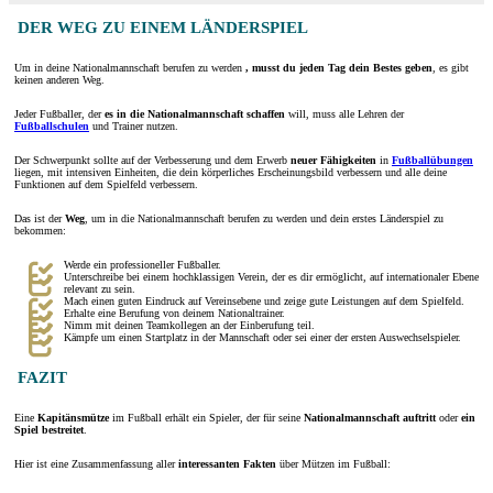
DER WEG ZU EINEM LÄNDERSPIEL
Um in deine Nationalmannschaft berufen zu werden
, musst du jeden Tag dein Bestes geben
, es gibt
keinen anderen Weg.
Jeder Fußballer, der
es in die Nationalmannschaft schaffen
will, muss alle Lehren der
Fußballschulen
und Trainer nutzen.
Der Schwerpunkt sollte auf der Verbesserung und dem Erwerb
neuer Fähigkeiten
in
Fußballübungen
liegen, mit intensiven Einheiten, die dein körperliches Erscheinungsbild verbessern und alle deine
Funktionen auf dem Spielfeld verbessern.
Das ist der
Weg
, um in die Nationalmannschaft berufen zu werden und dein erstes Länderspiel zu
bekommen:
Werde ein professioneller Fußballer.
Unterschreibe bei einem hochklassigen Verein, der es dir ermöglicht, auf internationaler Ebene
relevant zu sein.
Mach einen guten Eindruck auf Vereinsebene und zeige gute Leistungen auf dem Spielfeld.
Erhalte eine Berufung von deinem Nationaltrainer.
Nimm mit deinen Teamkollegen an der Einberufung teil.
Kämpfe um einen Startplatz in der Mannschaft oder sei einer der ersten Auswechselspieler.
FAZIT
Eine
Kapitänsmütze
im Fußball erhält ein Spieler, der für seine
Nationalmannschaft
auftritt
oder
ein
Spiel bestreitet
.
Hier ist eine Zusammenfassung aller
interessanten Fakten
über Mützen im Fußball: