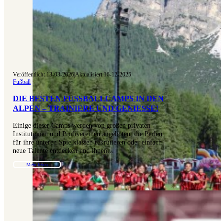
Veröffentlicht 13-03-2026
|
Aktualisiert 16-12-2025
Fußball
DIE BESTEN FUSSBALLCAMPS IN DEN A
LPEN – TRAINIERE UND GENIESSE!
Einige dieser Camps werden von großen privaten
Institutionen und Profivereinen angeboten, die Perlen
für ihre unteren Spielklassen rekrutieren oder einfach
neue Talente entdecken und ihnen…
Mehr lesen