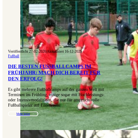
Veröffentlicht 27-02-2026
|
Aktualisiert 16-12-2025
Fußball
DIE BESTEN FUSSBALLCAMPS IM F
RÜHJAHR: MACH DICH BEREIT FÜR D
EN ERFOLG!
Es gibt mehrere Fußballcamps auf der ganzen Welt mit
Terminen im Frühling, einige sogar mit Hochleistungs-
oder Intensivmodalitäten, die nur für anspruchsvolle
Fußballspieler auf Eliteniveau…
Mehr lesen