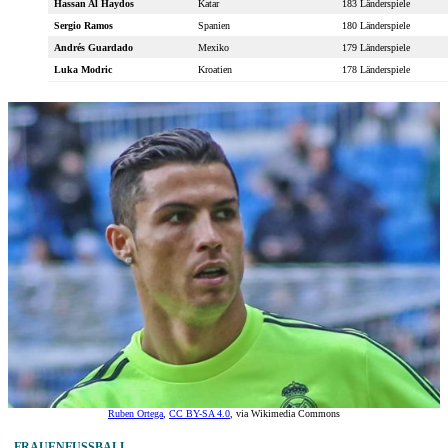
Hassan Al Haydos
Katar
183 Länderspiele
Sergio Ramos
Spanien
180 Länderspiele
Andrés Guardado
Mexiko
179 Länderspiele
Luka Modric
Kroatien
178 Länderspiele
Ruben Ortega
,
CC BY-SA 4.0
, via Wikimedia Commons
FRAUENFUSSBALL