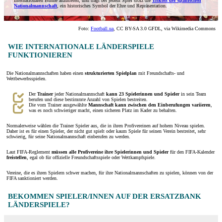
internationalen Bühne anzutreten, und trägt bei jedem Spiel stolz die
Trikots der spanischen
Nationalmannschaft
, ein historisches Symbol der Ehre und Repräsentation.
Foto:
Football.ua
, CC BY-SA 3.0 GFDL, via Wikimedia Commons
WIE INTERNATIONALE LÄNDERSPIELE
FUNKTIONIEREN
Die Nationalmannschaften haben einen
strukturierten Spielplan
mit Freundschafts- und
Wettbewerbsspielen.
Der
Trainer
jeder Nationalmannschaft
kann 23 Spielerinnen und Spieler
in sein Team
berufen und diese bestimmte Anzahl von Spielen bestreiten.
Die vom Trainer ausgewählte
Mannschaft
kann zwischen den Einberufungen variieren
,
was es noch schwieriger macht, einen sicheren Platz im Kader zu behalten.
Normalerweise wählen die Trainer Spieler aus, die in ihren Profivereinen auf hohem Niveau spielen.
Daher ist es für einen Spieler, der nicht gut spielt oder kaum Spiele für seinen Verein bestreitet, sehr
schwierig, für seine Nationalmannschaft einberufen zu werden.
Laut FIFA-Reglement
müssen alle Profivereine ihre Spielerinnen und Spieler
für den FIFA-Kalender
freistellen
, egal ob für offizielle Freundschaftsspiele oder Wettkampfspiele.
Vereine, die es ihren Spielern schwer machen, für ihre Nationalmannschaften zu spielen, können von der
FIFA sanktioniert werden.
BEKOMMEN SPIELER/INNEN AUF DER ERSATZBANK
LÄNDERSPIELE?