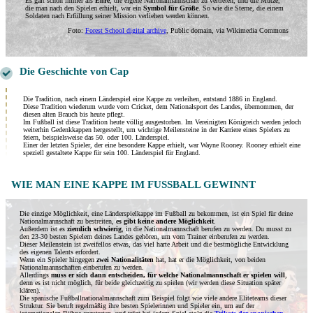
Es galt schon immer als
Ehre
, die eigene Nationalmannschaft zu vertreten, und die Mütze,
die man nach den Spielen erhielt, war ein
Symbol für Größe
. So wie die Sterne, die einem
Soldaten nach Erfüllung seiner Mission verliehen werden können.
Foto:
Forest School digital archive
, Public domain, via Wikimedia Commons
Die Geschichte von Cap
Die Tradition, nach einem Länderspiel eine Kappe zu verleihen, entstand 1886 in England.
Diese Tradition wiederum wurde vom Cricket, dem Nationalsport des Landes, übernommen, der
diesen alten Brauch bis heute pflegt.
Im Fußball ist diese Tradition heute völlig ausgestorben. Im Vereinigten Königreich werden jedoch
weiterhin Gedenkkappen hergestellt, um wichtige Meilensteine ​​in der Karriere eines Spielers zu
feiern, beispielsweise das 50. oder 100. Länderspiel.
Einer der letzten Spieler, der eine besondere Kappe erhielt, war Wayne Rooney. Rooney erhielt eine
speziell gestaltete Kappe für sein 100. Länderspiel für England.
WIE MAN EINE KAPPE IM FUSSBALL GEWINNT
Die einzige Möglichkeit, eine Länderspielkappe im Fußball zu bekommen, ist ein Spiel für deine
Nationalmannschaft zu bestreiten,
es gibt keine andere Möglichkeit
.
Außerdem ist es
ziemlich schwierig
, in die Nationalmannschaft berufen zu werden. Du musst zu
den 23-30 besten Spielern deines Landes gehören, um vom Trainer einberufen zu werden.
Dieser Meilenstein ist zweifellos etwas, das viel harte Arbeit und die bestmögliche Entwicklung
des eigenen Talents erfordert.
Wenn ein Spieler hingegen
zwei Nationalitäten
hat, hat er die Möglichkeit, von beiden
Nationalmannschaften einberufen zu werden.
Allerdings
muss er sich dann entscheiden, für welche Nationalmannschaft er spielen will
,
denn es ist nicht möglich, für beide gleichzeitig zu spielen (wir werden diese Situation später
klären).
Die spanische Fußballnationalmannschaft zum Beispiel folgt wie viele andere Eliteteams dieser
Struktur. Sie beruft regelmäßig ihre besten Spielerinnen und Spieler ein, um auf der