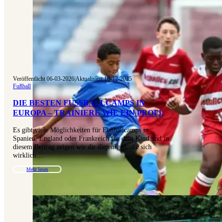
Veröffentlicht 06-03-2026
|
Aktualisiert 16-12-2025
Fußball
DIE BESTEN FUSSBALLCAMPS IN E
UROPA – TRAINIERE WIE EIN PROFI.
Es gibt viele Möglichkeiten für Fußballcamps in
Spanien, England oder Frankreich für dein Kind und in
diesem Beitrag zeigen wir dir diejenigen, die sich
wirklich…
Mehr lesen