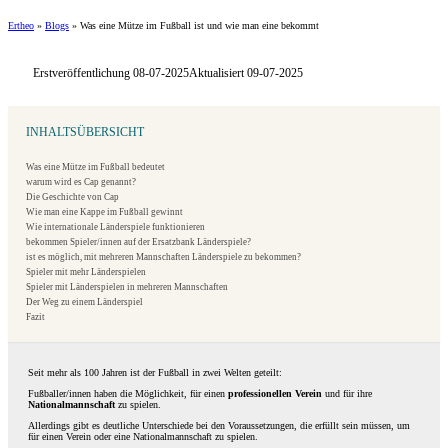
Ertheo
»
Blogs
»
Was eine Mütze im Fußball ist und wie man eine bekommt
Erstveröffentlichung 08-07-2025
Aktualisiert 09-07-2025
INHALTSÜBERSICHT
Was eine Mütze im Fußball bedeutet
warum wird es Cap genannt?
Die Geschichte von Cap
Wie man eine Kappe im Fußball gewinnt
Wie internationale Länderspiele funktionieren
bekommen Spieler/innen auf der Ersatzbank Länderspiele?
ist es möglich, mit mehreren Mannschaften Länderspiele zu bekommen?
Spieler mit mehr Länderspielen
Spieler mit Länderspielen in mehreren Mannschaften
Der Weg zu einem Länderspiel
Fazit
Seit mehr als 100 Jahren ist der Fußball in zwei Welten geteilt:
Fußballer/innen haben die Möglichkeit, für einen
professionellen Verein
und für ihre
Nationalmannschaft
zu spielen.
Allerdings gibt es deutliche Unterschiede bei den Voraussetzungen, die erfüllt sein müssen, um
für einen Verein oder eine Nationalmannschaft zu spielen.