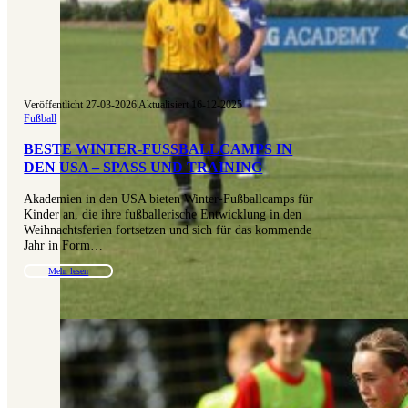
Veröffentlicht 27-03-2026
|
Aktualisiert 16-12-2025
Fußball
BESTE WINTER-FUSSBALLCAMPS IN D
EN USA – SPASS UND TRAINING
Akademien in den USA bieten Winter-Fußballcamps für
Kinder an, die ihre fußballerische Entwicklung in den
Weihnachtsferien fortsetzen und sich für das kommende
Jahr in Form…
Mehr lesen