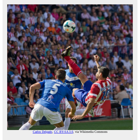
Carlos Delgado
,
CC BY-SA 3.0
, via Wikimedia Commons