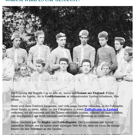
Der Ursprung des Begriffs Cap ist sehr alt, kurios und
kommt aus England
. Früher
bekamen die Spieler, die in
Großbritannien
an internationalen Spielen teilnahmen, eine
Mütze.
Heute wird diese Tradition fortgesetzt, und viele junge Sportler versuchen, in die Fußstapfen
dieser Spieler zu treten, indem sie ihre Fähigkeiten in einem
Fußballcamp in England
verfeinern, wo sie trainieren und ihre Talente entwickeln können, während sie danach streben,
sich ihre eigenen Caps durch nationale und internationale Vertretung zu verdienen.
Dieses Geschenk galt für
Rugby-
und
Fußballspieler
. Die Spielerinnen und Spieler
sammelten Mützen und sie hatten einen wichtigen Wert für sie, denn sie waren der einzige
Beweis für ihre Teilnahme an den Spielen.