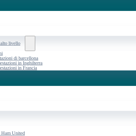
alto livello
ni
tazioni di barcellona
estazioni in Inghilterra
restazioni in Francia
st Ham United