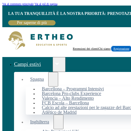
Vai al contenuto principale
Vai al piè di pagina
LA TUA TRANQUILLITÀ È LA NOSTRA PRIORITÀ: PRENOTAZ
Per saperne di più
Recensioni dei clienti
Chi siamo
Registrazione
Campi estivi
Spagna
Barcellona – Programmi Intensivi
Barcelona Pro-clubs Experience
Valencia – Alto Rendimento
FCB Escola – Barcellona
Calcio ad alte prestazioni per le ragazze del Bar
Atlético de Madrid
Inghilterra