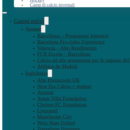
Hockey
Camp di calcio invernali
Campi estivi
Spagna
Barcellona – Programmi Intensivi
Barcelona Pro-clubs Experience
Valencia – Alto Rendimento
FCB Escola – Barcellona
Calcio ad alte prestazioni per le ragazze de
Atlético de Madrid
Inghilterra
Alte Prestazioni UK
New Era Calcio + inglese
Arsenal
Aston Villa Foundation
Chelsea FC Foundation
Liverpool
Manchester City
West Ham United
Tottenham Hotspurs