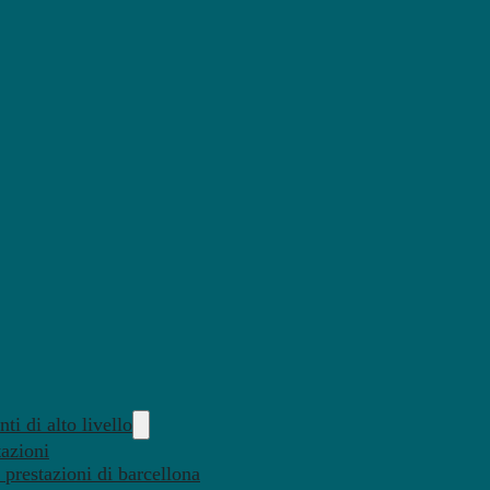
ti di alto livello
tazioni
 prestazioni di barcellona