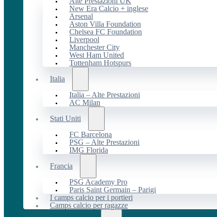
Alte Prestazioni UK
New Era Calcio + inglese
Arsenal
Aston Villa Foundation
Chelsea FC Foundation
Liverpool
Manchester City
West Ham United
Tottenham Hotspurs
Italia
Italia – Alte Prestazioni
AC Milan
Stati Uniti
FC Barcelona
PSG – Alte Prestazioni
IMG Florida
Francia
PSG Academy Pro
Paris Saint Germain – Parigi
I camps calcio per i portieri
Camps calcio per ragazze