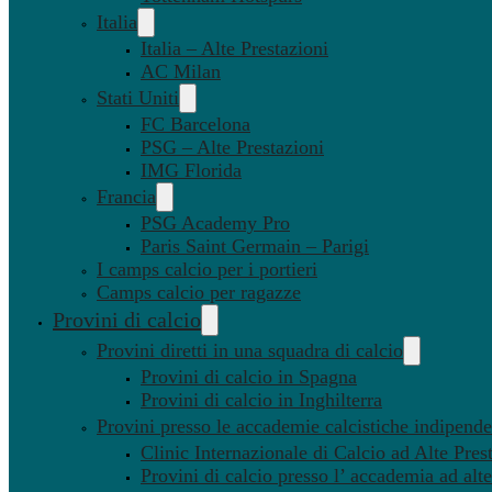
Italia
Italia – Alte Prestazioni
AC Milan
Stati Uniti
FC Barcelona
PSG – Alte Prestazioni
IMG Florida
Francia
PSG Academy Pro
Paris Saint Germain – Parigi
I camps calcio per i portieri
Camps calcio per ragazze
Provini di calcio
Provini diretti in una squadra di calcio
Provini di calcio in Spagna
Provini di calcio in Inghilterra
Provini presso le accademie calcistiche indipenden
Clinic Internazionale di Calcio ad Alte Pres
Provini di calcio presso l’ accademia ad alte