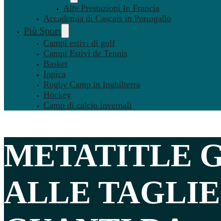
Alte Prestazioni In Francia
Accademia di Cascais in Portogallo
Più Sport
Campi estivi di golf
Campi Estivi de Tennis
Basket
Ippica
Rugby Camp in Inghilterra
Hockey
Camp di calcio invernali
METATITLE 
ALLE TAGLIE