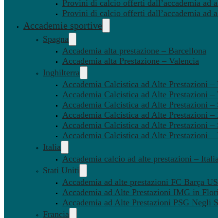
Provini di calcio offerti dall’accademia ad al
Provini di calcio offerti dall’accademia ad a
Accademie sportive
Spagna
Accademia alta prestazione – Barcellona
Accademia alta Prestazione – Valencia
Inghilterra
Accademia Calcistica ad Alte Prestazioni 
Accademia Calcistica ad Alte Prestazioni 
Accademia Calcistica ad Alte Prestazioni –
Accademia Calcistica ad Alte Prestazioni – 
Accademia Calcistica ad Alte Prestazioni –
Accademia Calcistica ad Alte Prestazioni –
Italia
Accademia calcio ad alte prestazioni – Itali
Stati Uniti
Accademia ad alte prestazioni FC Barça U
Accademia ad Alte Prestazioni IMG in Flor
Accademia ad Alte Prestazioni PSG Negli St
Francia