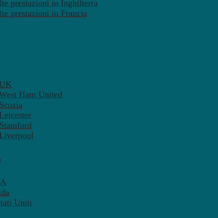
te prestazioni in Inghilterra
lte prestazioni in Francia
– UK
– West Ham United
 Scozia
Leicester
 Stamford
 Liverpool
a
SA
ida
ati Uniti