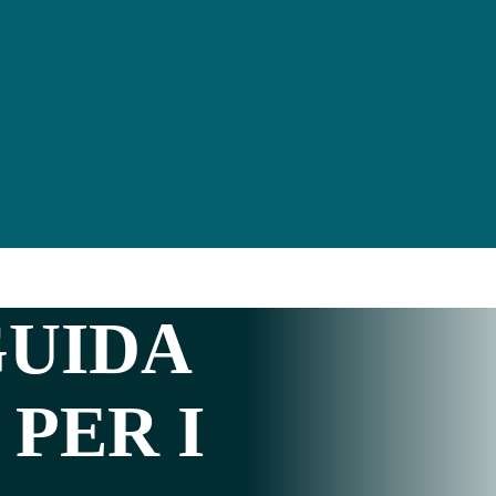
GUIDA
 PER I