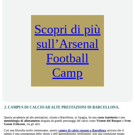
Scopri di più
sull’Arsenal
Football
Camp
2. CAMPUS DI CALCIO AD ALTE PRESTAZIONI DI BARCELLONA.
Questa accademia ad alte prestazioni, situata a Barcellona, in Spagna, ha una
vasta traiettoria
e una
metodologia di allenamento
elogiata da grandi personaggi del calcio come
Vicente del Bosque
o
Sven
Goran Eriksson
, tra gli altri.
Con una filosofia molto interessante, questo
campo di calcio ragazze a Barcellona
assicura che il
talento è una conseguenza dello sforzo e dell’apprendimento intelligente, non una condizione innata