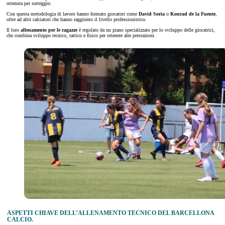
ottenuta per sorteggio.
Con questa metodologia di lavoro hanno formato giocatori come
David Soria
o
Konrad de la Fuente
,
oltre ad altri calciatori che hanno raggiunto il livello professionistico.
Il loro
allenamento per le ragazze
è regolato da un piano specializzato per lo sviluppo delle giocatrici,
che combina sviluppo tecnico, tattico e fisico per ottenere alte prestazioni.
ASPETTI CHIAVE DELL’ALLENAMENTO TECNICO DEL BARCELLONA
CALCIO.