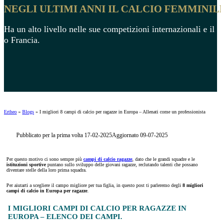
NEGLI ULTIMI ANNI IL CALCIO FEMMINI
Ha un alto livello nelle sue competizioni internazionali e il 
o Francia.
Ertheo
»
Blogs
»
I migliori 8 campi di calcio per ragazze in Europa – Allenati come un professionista
Pubblicato per la prima volta 17-02-2025
Aggiornato 09-07-2025
Per questo motivo ci sono sempre più
campi di calcio ragazze
, dato che le grandi squadre e le
istituzioni sportive
puntano sullo sviluppo delle giovani ragazze, reclutando talenti che possano
diventare stelle della loro prima squadra.
Per aiutarti a scegliere il campo migliore per tua figlia, in questo post ti parleremo degli
8
migliori
campi di calcio in Europa per ragazze
.
I MIGLIORI CAMPI DI CALCIO PER RAGAZZE IN
EUROPA – ELENCO DEI CAMPI.