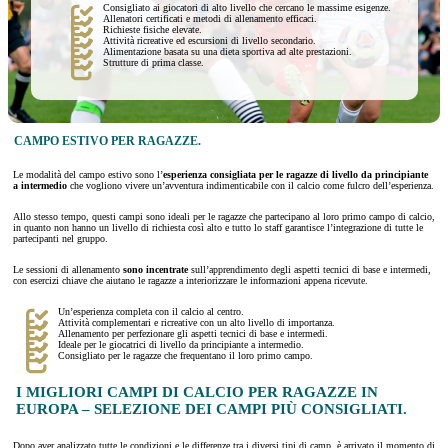
Consigliato ai giocatori di alto livello che cercano le massime esigenze.
Allenatori certificati e metodi di allenamento efficaci.
Richieste fisiche elevate.
Attività ricreative ed escursioni di livello secondario.
Alimentazione basata su una dieta sportiva ad alte prestazioni.
Strutture di prima classe.
CAMPO ESTIVO PER RAGAZZE.
Le modalità del campo estivo sono l’
esperienza consigliata per le ragazze di livello da principiante
a intermedio
che vogliono vivere un’avventura indimenticabile con il calcio come fulcro dell’esperienza.
Allo stesso tempo, questi campi sono ideali per le ragazze che partecipano al loro primo campo di calcio,
in quanto non hanno un livello di richiesta così alto e tutto lo staff garantisce l’integrazione di tutte le
partecipanti nel gruppo.
Le sessioni di allenamento
sono incentrate
sull’apprendimento degli aspetti tecnici di base e intermedi,
con esercizi chiave che aiutano le ragazze a interiorizzare le informazioni appena ricevute.
Un’esperienza completa con il calcio al centro.
Attività complementari e ricreative con un alto livello di importanza.
Allenamento per perfezionare gli aspetti tecnici di base e intermedi.
Ideale per le giocatrici di livello da principiante a intermedio.
Consigliato per le ragazze che frequentano il loro primo campo.
I MIGLIORI CAMPI DI CALCIO PER RAGAZZE IN
EUROPA – SELEZIONE DEI CAMPI PIÙ CONSIGLIATI.
Dopo aver analizzato tutte le condizioni e le differenze tra i diversi tipi di camp, è arrivato il momento di