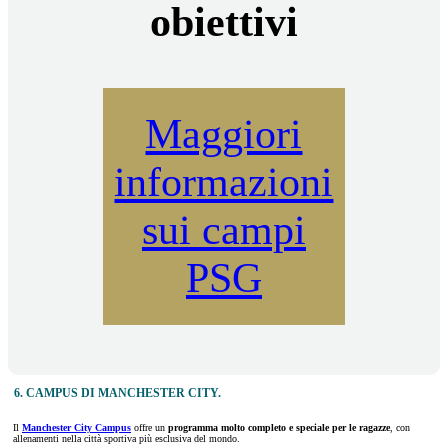
obiettivi
Maggiori
informazioni
sui campi
PSG
6. CAMPUS DI MANCHESTER CITY.
Il
Manchester City Campus
offre un
programma molto completo e speciale per le ragazze
, con
allenamenti nella città sportiva più esclusiva del mondo.