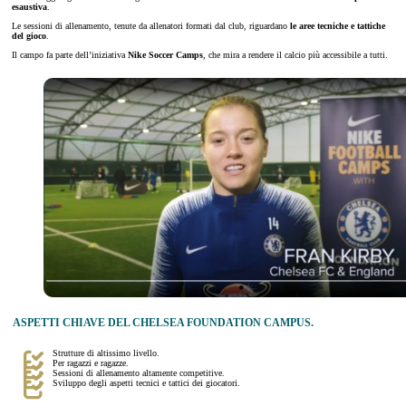
esaustiva
.
Le sessioni di allenamento, tenute da allenatori formati dal club, riguardano
le aree tecniche e tattiche
del gioco
.
Il campo fa parte dell’iniziativa
Nike Soccer Camps
, che mira a rendere il calcio più accessibile a tutti.
ASPETTI CHIAVE DEL CHELSEA FOUNDATION CAMPUS.
Strutture di altissimo livello.
Per ragazzi e ragazze.
Sessioni di allenamento altamente competitive.
Sviluppo degli aspetti tecnici e tattici dei giocatori.