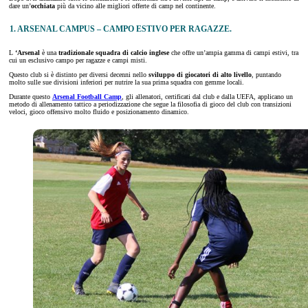
dare un’
occhiata
più da vicino alle migliori offerte di camp nel continente.
1. ARSENAL CAMPUS – CAMPO ESTIVO PER RAGAZZE.
L
‘Arsenal
è una
tradizionale squadra di calcio inglese
che offre un’ampia gamma di campi estivi, tra
cui un esclusivo campo per ragazze e campi misti.
Questo club si è distinto per diversi decenni nello
sviluppo di giocatori di alto livello
, puntando
molto sulle sue divisioni inferiori per nutrire la sua prima squadra con gemme locali.
Durante questo
Arsenal Football Camp
, gli allenatori, certificati dal club e dalla UEFA, applicano un
metodo di allenamento tattico a periodizzazione che segue la filosofia di gioco del club con transizioni
veloci, gioco offensivo molto fluido e posizionamento dinamico.