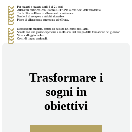
Per ragazzi e ragazze dagli 8 ai 21 anni.
Allenatori certificati con Licenza UEFA Pro o certificati dall’accademia.
Tra le 30 e le 40 ore di allenamento a settimana.
Sessioni di recupero e attività ricreative.
Piano di allenamento strutturato ed efficace.
Metodologia studiata, testata ed evoluta nel corso degli anni.
Scuola con una grande esperienza e molti anni nel campo della formazione dei giocatori.
Vitto e alloggio inclusi.
Corsi di lingua opzionali.
Trasformare i
sogni in
obiettivi