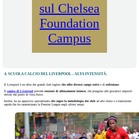
sul Chelsea
Foundation
Campus
4. SCUOLA CALCIO DEL LIVERPOOL – ALTA INTENSITÀ.
Il Liverpool è un altro dei grandi club inglesi
che offre diversi campi
estivi
e di
esibizione
.
Il
campo di Liverpool
prevede
sessioni di allenamento
intense
, che pongono alle giocatrici requisiti
elevati dal punto di vista fisico.
Inoltre, ha un approccio specializzato
che segue la metodologia dei club
ad alto ritmo e a transizione
rapida che ha caratterizzato la Premier League negli ultimi tempi.