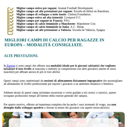
Miglior campo estivo per ragazze
: Arsenal Football Development.
Miglior campo ad alte prestazioni per ragazze
: Escuela de fútbol en Barcelona.
Miglior campo di sviluppo a tutto tondo
: Chelsea Foundation.
Miglior campo estivo ad alta intensità
: Liverpool F.C.
Miglior campo per ragazze in Francia
: PSG.
Miglior campo di calcio femminile a Manchester
: Manchester City.
Miglior campo di calcio femminile in Italia
: A.C. Milan.
Miglior campo ad alte prestazioni a Valencia
: Escuela de Valencia, Spagna.
MIGLIORI CAMPI DI CALCIO PER RAGAZZE IN
EUROPA – MODALITÀ CONSIGLIATE.
ALTE PRESTAZIONI.
In
Europa
ci sono campi che offrono una
modalità ideale per le giovani calciatrici che vogliono
innalzare il loro livello
al massimo e mettersi in competizione con altre giocatrici (anche di sesso
maschile) per affinare ancora di più le loro abilità.
Questi campi sono caratterizzati da
sessioni di allenamento fisicamente impegnative
che assomigliano
ad allenamenti di livello professionale per esporre i giocatori a un ambiente dinamico e frenetico.
Sebbene alcuni di questi camp includano escursioni o visite guidate a siti storici o turistici, queste
occupano pochissimo tempo all’interno della routine generale del campus.
Per questo motivo, offrono un’esperienza completa che ha anche i suoi momenti di svago, ma
non
distoglie dallo sviluppo sportivo
o distrae la mente dei giocatori con aspetti extra-calcistici.