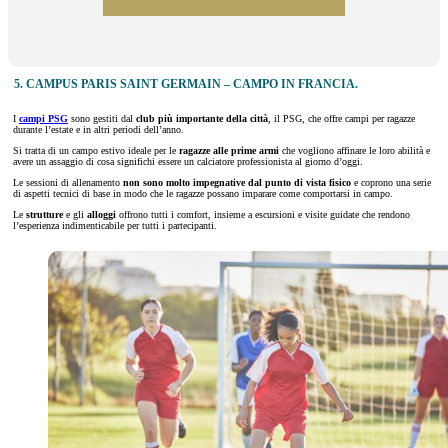
5. CAMPUS PARIS SAINT GERMAIN – CAMPO IN FRANCIA.
I
campi PSG
sono gestiti dal
club più importante della città
, il PSG, che offre campi per ragazze
durante l’estate e in altri periodi dell’anno.
Si tratta di un campo estivo ideale per le
ragazze alle prime armi
che vogliono affinare le loro abilità e
avere un assaggio di cosa significhi essere un calciatore professionista al giorno d’oggi.
Le sessioni di allenamento
non sono molto impegnative dal punto di vista fisico
e coprono una serie
di aspetti tecnici di base in modo che le ragazze possano imparare come comportarsi in campo.
Le
strutture
e gli
alloggi
offrono tutti i comfort, insieme a escursioni e visite guidate che rendono
l’esperienza indimenticabile per tutti i partecipanti.