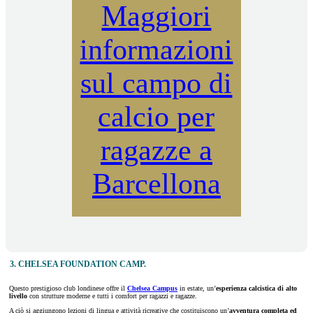
Maggiori
informazioni
sul campo di
calcio per
ragazze a
Barcellona
3. CHELSEA FOUNDATION CAMP.
Questo prestigioso club londinese offre il
Chelsea Campus
in estate, un’
esperienza calcistica
di alto
livello
con strutture moderne e tutti i comfort per ragazzi e ragazze.
A ciò si aggiungono lezioni di lingua e attività ricreative che costituiscono un’
avventura completa ed