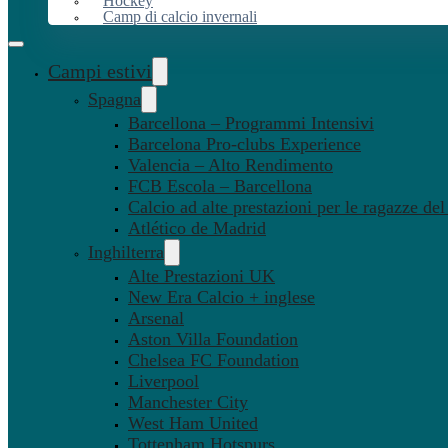
Hockey
Camp di calcio invernali
Campi estivi
Spagna
Barcellona – Programmi Intensivi
Barcelona Pro-clubs Experience
Valencia – Alto Rendimento
FCB Escola – Barcellona
Calcio ad alte prestazioni per le ragazze de
Atlético de Madrid
Inghilterra
Alte Prestazioni UK
New Era Calcio + inglese
Arsenal
Aston Villa Foundation
Chelsea FC Foundation
Liverpool
Manchester City
West Ham United
Tottenham Hotspurs