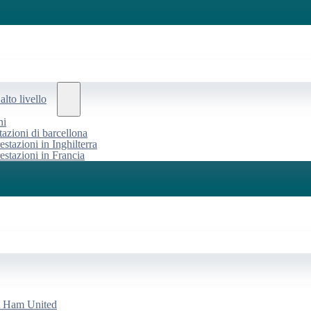
alto livello
ni
tazioni di barcellona
estazioni in Inghilterra
restazioni in Francia
st Ham United