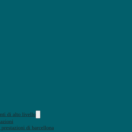
ti di alto livello
tazioni
 prestazioni di barcellona