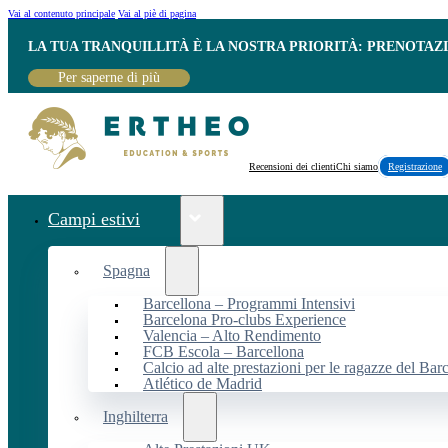
Vai al contenuto principale
Vai al piè di pagina
LA TUA TRANQUILLITÀ È LA NOSTRA PRIORITÀ: PRENOTAZ
Per saperne di più
Recensioni dei clienti
Chi siamo
Registrazione
Campi estivi
Spagna
Barcellona – Programmi Intensivi
Barcelona Pro-clubs Experience
Valencia – Alto Rendimento
FCB Escola – Barcellona
Calcio ad alte prestazioni per le ragazze del Bar
Atlético de Madrid
Inghilterra