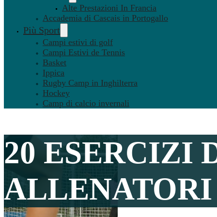
Alte Prestazioni In Francia
Accademia di Cascais in Portogallo
Più Sport
Campi estivi di golf
Campi Estivi de Tennis
Basket
Ippica
Rugby Camp in Inghilterra
Hockey
Camp di calcio invernali
20 ESERCIZI 
ALLENATORI 