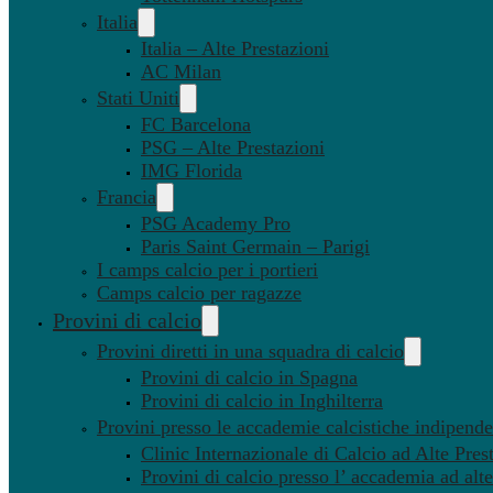
Italia
Italia – Alte Prestazioni
AC Milan
Stati Uniti
FC Barcelona
PSG – Alte Prestazioni
IMG Florida
Francia
PSG Academy Pro
Paris Saint Germain – Parigi
I camps calcio per i portieri
Camps calcio per ragazze
Provini di calcio
Provini diretti in una squadra di calcio
Provini di calcio in Spagna
Provini di calcio in Inghilterra
Provini presso le accademie calcistiche indipenden
Clinic Internazionale di Calcio ad Alte Pres
Provini di calcio presso l’ accademia ad alte