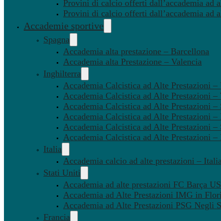
Provini di calcio offerti dall’accademia ad al
Provini di calcio offerti dall’accademia ad a
Accademie sportive
Spagna
Accademia alta prestazione – Barcellona
Accademia alta Prestazione – Valencia
Inghilterra
Accademia Calcistica ad Alte Prestazioni 
Accademia Calcistica ad Alte Prestazioni 
Accademia Calcistica ad Alte Prestazioni –
Accademia Calcistica ad Alte Prestazioni – 
Accademia Calcistica ad Alte Prestazioni –
Accademia Calcistica ad Alte Prestazioni –
Italia
Accademia calcio ad alte prestazioni – Itali
Stati Uniti
Accademia ad alte prestazioni FC Barça U
Accademia ad Alte Prestazioni IMG in Flor
Accademia ad Alte Prestazioni PSG Negli St
Francia