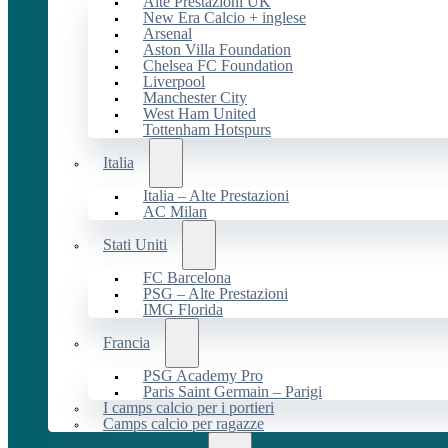
Alte Prestazioni UK
New Era Calcio + inglese
Arsenal
Aston Villa Foundation
Chelsea FC Foundation
Liverpool
Manchester City
West Ham United
Tottenham Hotspurs
Italia
Italia – Alte Prestazioni
AC Milan
Stati Uniti
FC Barcelona
PSG – Alte Prestazioni
IMG Florida
Francia
PSG Academy Pro
Paris Saint Germain – Parigi
I camps calcio per i portieri
Camps calcio per ragazze