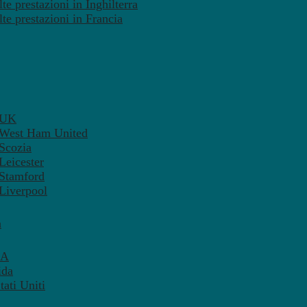
te prestazioni in Inghilterra
lte prestazioni in Francia
– UK
– West Ham United
 Scozia
Leicester
 Stamford
 Liverpool
a
SA
ida
ati Uniti