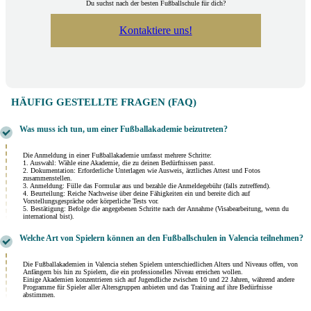
Du suchst nach der besten Fußballschule für dich?
Kontaktiere uns!
HÄUFIG GESTELLTE FRAGEN (FAQ)
Was muss ich tun, um einer Fußballakademie beizutreten?
Die Anmeldung in einer Fußballakademie umfasst mehrere Schritte:
1. Auswahl: Wähle eine Akademie, die zu deinen Bedürfnissen passt.
2. Dokumentation: Erforderliche Unterlagen wie Ausweis, ärztliches Attest und Fotos
zusammenstellen.
3. Anmeldung: Fülle das Formular aus und bezahle die Anmeldegebühr (falls zutreffend).
4. Beurteilung: Reiche Nachweise über deine Fähigkeiten ein und bereite dich auf
Vorstellungsgespräche oder körperliche Tests vor.
5. Bestätigung: Befolge die angegebenen Schritte nach der Annahme (Visabearbeitung, wenn du
international bist).
Welche Art von Spielern können an den Fußballschulen in Valencia teilnehmen?
Die Fußballakademien in Valencia stehen Spielern unterschiedlichen Alters und Niveaus offen, von
Anfängern bis hin zu Spielern, die ein professionelles Niveau erreichen wollen.
Einige Akademien konzentrieren sich auf Jugendliche zwischen 10 und 22 Jahren, während andere
Programme für Spieler aller Altersgruppen anbieten und das Training auf ihre Bedürfnisse
abstimmen.