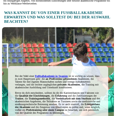
ein einzigartiges Angebot, von hochmodernen Einrichtungen über flexible akademische Programme bis
hin zu Weltklasse-Wettbewerben.
WAS KANNST DU VON EINER FUSSBALLAKADEMIE E
RWARTEN UND WAS SOLLTEST DU BEI DER AUSWAHL B
EACHTEN?
Bei der Wahl einer
Fußballakademie in Spanien
ist es wichtig zu wissen, dass
es zwei Haupttypen gibt: die
an Profivereine gebundenen
Akademien, die
Talente für ihre eigenen Mannschaften suchen und strenge Aufnahmetests
verlangen, und die leichter zugänglichen
privaten Akademien
, die Training mit
akademischer Ausbildung und Unterkunft kombinieren.
Bevor du dich entscheidest, solltest du dir die Karrierechancen und Faktoren wie
die
Qualität der Einrichtungen
, die
Erfahrung
und die Zertifizierungen der
Trainer
, die
Trainingsmethodik
, die
Vereinbarkeit mit dem Studium
und den
akademischen Angeboten, die Teilnahme an Turnieren sowie die medizinische und
ernährungstechnische Betreuung ansehen. Es ist auch sinnvoll, die
Erfolgsbilanz
der Akademie
und die Zeugnisse von Absolventen zu prüfen und, wenn möglich,
vorher ein
Probetraining oder einen Campus
zu besuchen, um sich persönlich
von der Qualität des Programms zu überzeugen.