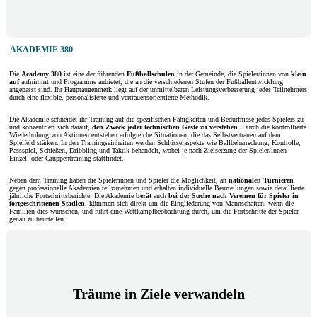
AKADEMIE 380
Die
Academy 380
ist eine der führenden
Fußballschulen
in der Gemeinde, die Spieler/innen von
klein
auf
aufnimmt und Programme anbietet, die an die verschiedenen Stufen der Fußballentwicklung
angepasst sind. Ihr Hauptaugenmerk liegt auf der unmittelbaren Leistungsverbesserung jedes Teilnehmers
durch eine flexible, personalisierte und vertrauensorientierte Methodik.
Die Akademie schneidet ihr Training auf die spezifischen Fähigkeiten und Bedürfnisse jedes Spielers zu
und konzentriert sich darauf,
den Zweck jeder technischen Geste zu verstehen
. Durch die kontrollierte
Wiederholung von Aktionen entstehen erfolgreiche Situationen, die das Selbstvertrauen auf dem
Spielfeld stärken. In den Trainingseinheiten werden Schlüsselaspekte wie Ballbeherrschung, Kontrolle,
Passspiel, Schießen, Dribbling und Taktik behandelt, wobei je nach Zielsetzung der Spieler/innen
Einzel- oder Gruppentraining stattfindet.
Neben dem Training haben die Spielerinnen und Spieler die Möglichkeit, an
nationalen Turnieren
gegen professionelle Akademien teilzunehmen und erhalten individuelle Beurteilungen sowie detaillierte
jährliche Fortschrittsberichte. Die Akademie
berät
auch
bei der Suche nach Vereinen für Spieler in
fortgeschrittenen Stadien
, kümmert sich direkt um die Eingliederung von Mannschaften, wenn die
Familien dies wünschen, und führt eine Wettkampfbeobachtung durch, um die Fortschritte der Spieler
genau zu beurteilen.
Träume in Ziele verwandeln