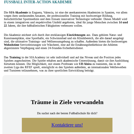
FUSSBALL INTER-ACTION AKADEMIE
Die
SIA-Akademie
in Enguera, Valencia, ist eine der anerkanntesten Akademien in Spanien, vor allem
wegen ihres umfassenden Ansatzes, der professionelles Training mit hochwertiger Bildung,
fortschrittlicher Sportmedizin und dem Einsatz innovativer Technologie verbindet. Dieses Modell wird
in einem integrativen und respektvollen Umfeld angeboten, ideal für junge Menschen zwischen
14 und
22
Jahren, die ihre fußballerischen Fähigkeiten verbessern wollen.
Die Akademie zeichnet sich durch ihre erstklassigen
Einrichtungen
aus. Dazu gehören Natur- und
Kunstrasenplätze, eine Sporthalle, ein Schwimmbad und ein Klinikbereich, die alle darauf ausgelegt
sind, die ultimative Trainings- und Wellnessumgebung zu schaffen. Außerdem bieten die hochwertigen
Wohnheime
Serviceleistungen wie Wäscherei, eine auf die Ernährungsbedürfnisse der Athleten
abgestimmte Verpflegung und einen 24-Stunden-Sicherheitsdienst.
Das
Training
in der SIA Academy
ist sehr individuell und auf das Niveau und die Position jedes
Spielers zugeschnitten. Die Spieler erhalten auch akademische Unterstützung, damit sie ihre Ausbildung
fortsetzen können. Die Möglichkeit, mit einem Profiteam wie
UD Alzira
zu trainieren, das in der
zweiten Liga des RFEF spielt, ermöglicht es den Spielern außerdem, an internationalen Wettbewerben
und Turnieren teilzunehmen, was zu ihrer sportlichen Entwicklung beiträgt.
Träume in Ziele verwandeln
Du suchst nach der besten Fußballschule für dich?
Kontaktiere uns!