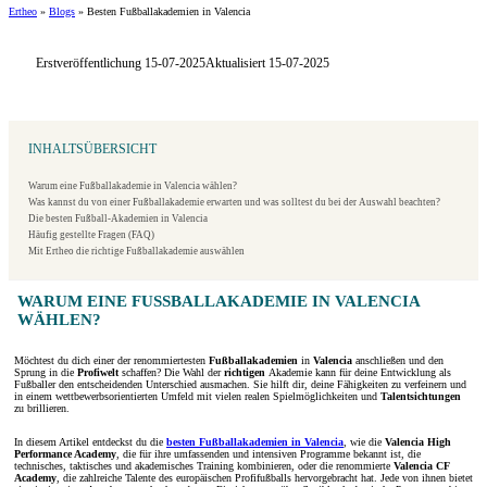
Ertheo
»
Blogs
»
Besten Fußballakademien in Valencia
Erstveröffentlichung 15-07-2025
Aktualisiert 15-07-2025
INHALTSÜBERSICHT
Warum eine Fußballakademie in Valencia wählen?
Was kannst du von einer Fußballakademie erwarten und was solltest du bei der Auswahl beachten?
Die besten Fußball-Akademien in Valencia
Häufig gestellte Fragen (FAQ)
Mit Ertheo die richtige Fußballakademie auswählen
WARUM EINE FUSSBALLAKADEMIE IN VALENCIA W
ÄHLEN?
Möchtest du dich einer der renommiertesten
Fußballakademien
in
Valencia
anschließen und den
Sprung in die
Profiwelt
schaffen? Die Wahl der
richtigen
Akademie kann für deine Entwicklung als
Fußballer den entscheidenden Unterschied ausmachen. Sie hilft dir, deine Fähigkeiten zu verfeinern und
in einem wettbewerbsorientierten Umfeld mit vielen realen Spielmöglichkeiten und
Talentsichtungen
zu brillieren.
In diesem Artikel entdeckst du die
besten Fußballakademien in Valencia
, wie die
Valencia High
Performance Academy
, die für ihre umfassenden und intensiven Programme bekannt ist, die
technisches, taktisches und akademisches Training kombinieren, oder die renommierte
Valencia CF
Academy
, die zahlreiche Talente des europäischen Profifußballs hervorgebracht hat. Jede von ihnen bietet