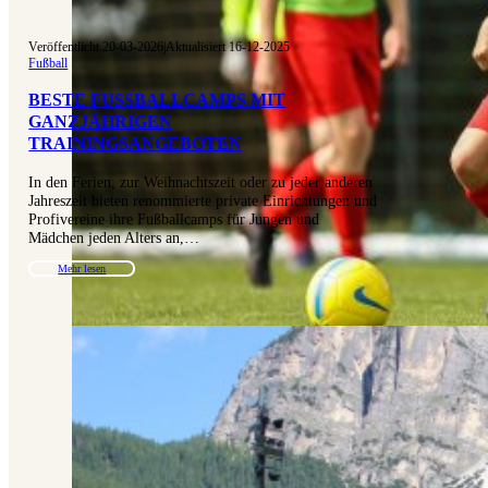
Veröffentlicht 20-03-2026
|
Aktualisiert 16-12-2025
Fußball
BESTE FUSSBALLCAMPS MIT G
ANZJÄHRIGEN T
RAININGSANGEBOTEN
In den Ferien, zur Weihnachtszeit oder zu jeder anderen
Jahreszeit bieten renommierte private Einrichtungen und
Profivereine ihre Fußballcamps für Jungen und
Mädchen jeden Alters an,…
Mehr lesen