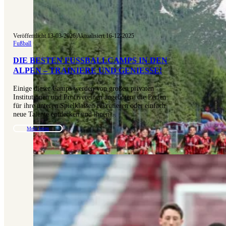
Veröffentlicht 13-03-2026
|
Aktualisiert 16-12-2025
Fußball
DIE BESTEN FUSSBALLCAMPS IN DEN A
LPEN – TRAINIERE UND GENIESSE!
Einige dieser Camps werden von großen privaten
Institutionen und Profivereinen angeboten, die Perlen
für ihre unteren Spielklassen rekrutieren oder einfach
neue Talente entdecken und ihnen…
Mehr lesen