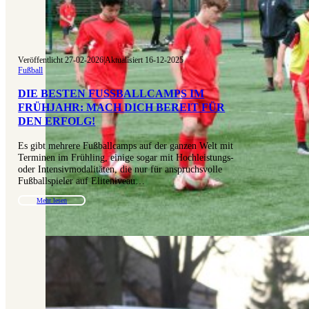
Veröffentlicht 27-02-2026
|
Aktualisiert 16-12-2025
Fußball
DIE BESTEN FUSSBALLCAMPS IM F
RÜHJAHR: MACH DICH BEREIT FÜR D
EN ERFOLG!
Es gibt mehrere Fußballcamps auf der ganzen Welt mit
Terminen im Frühling, einige sogar mit Hochleistungs-
oder Intensivmodalitäten, die nur für anspruchsvolle
Fußballspieler auf Eliteniveau…
Mehr lesen