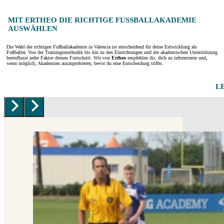
MIT ERTHEO DIE RICHTIGE FUSSBALLAKADEMIE A
USWÄHLEN
Die Wahl der richtigen Fußballakademie in Valencia ist entscheidend für deine Entwicklung als
Fußballer. Von der Trainingsmethodik bis hin zu den Einrichtungen und der akademischen Unterstützung
beeinflusst jeder Faktor deinen Fortschritt. Wir von
Ertheo
empfehlen dir, dich zu informieren und,
wenn möglich, Akademien auszuprobieren, bevor du eine Entscheidung triffst.
L