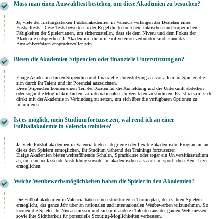
Muss man einen Auswahltest bestehen, um diese Akademien zu besuchen?
Ja, viele der leistungsstarken Fußballakademien in Valencia verlangen das Bestehen eines
Fußballtests. Diese Tests bewerten in der Regel die technischen, taktischen und körperlichen
Fähigkeiten der Spieler/innen, um sicherzustellen, dass sie dem Niveau und dem Fokus der
Akademie entsprechen. In Akademien, die mit Profivereinen verbunden sind, kann das
Auswahlverfahren anspruchsvoller sein.
Bieten die Akademien Stipendien oder finanzielle Unterstützung an?
Einige Akademien bieten Stipendien und finanzielle Unterstützung an, vor allem für Spieler, die
sich durch ihr Talent und ihr Potenzial auszeichnen.
Diese Stipendien können einen Teil der Kosten für die Anmeldung und die Unterkunft abdecken
oder sogar die Möglichkeit bieten, an internationalen Universitäten zu studieren. Es ist ratsam, sich
direkt mit der Akademie in Verbindung zu setzen, um sich über die verfügbaren Optionen zu
informieren.
Ist es möglich, mein Studium fortzusetzen, während ich an einer
Fußballakademie in Valencia trainiere?
Ja, viele Fußballakademien in Valencia bieten integrierte oder flexible akademische Programme an,
die es den Spielern ermöglichen, ihr Studium während des Trainings fortzusetzen.
Einige Akademien bieten weiterführende Schulen, Sprachkurse oder sogar ein Universitätsstudium
an, um eine umfassende Ausbildung sowohl im akademischen als auch im sportlichen Bereich zu
ermöglichen.
Welche Wettbewerbsmöglichkeiten haben die Spieler in den Akademien?
Die Fußballakademien in Valencia haben einen strukturierten Turnierplan, der es ihren Spielern
ermöglicht, das ganze Jahr über an nationalen und internationalen Wettbewerben teilzunehmen. So
können die Spieler ihr Niveau messen und sich mit anderen Talenten aus der ganzen Welt messen
sowie ihre Sichtbarkeit für potenzielle Scouting-Möglichkeiten verbessern.