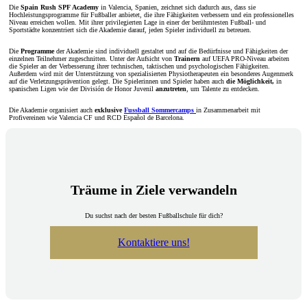
Die
Spain Rush SPF Academy
in Valencia, Spanien, zeichnet sich dadurch aus, dass sie
Hochleistungsprogramme für Fußballer anbietet, die ihre Fähigkeiten verbessern und ein professionelles
Niveau erreichen wollen. Mit ihrer privilegierten Lage in einer der berühmtesten Fußball- und
Sportstädte konzentriert sich die Akademie darauf, jeden Spieler individuell zu betreuen.
Die
Programme
der Akademie sind individuell gestaltet und auf die Bedürfnisse und Fähigkeiten der
einzelnen Teilnehmer zugeschnitten. Unter der Aufsicht von
Trainern
auf UEFA PRO-Niveau arbeiten
die Spieler an der Verbesserung ihrer technischen, taktischen und psychologischen Fähigkeiten.
Außerdem wird mit der Unterstützung von spezialisierten Physiotherapeuten ein besonderes Augenmerk
auf die Verletzungsprävention gelegt. Die Spielerinnen und Spieler haben auch
die Möglichkeit,
in
spanischen Ligen wie der División de Honor Juvenil
anzutreten
, um Talente zu entdecken.
Die Akademie organisiert auch
exklusive
Fussball Sommercamps
in Zusammenarbeit mit
Profivereinen wie Valencia CF und RCD Español de Barcelona.
Träume in Ziele verwandeln
Du suchst nach der besten Fußballschule für dich?
Kontaktiere uns!