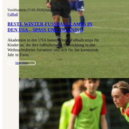
Veröffentlicht 27-03-2026
|
Aktualisiert 16-12-2025
Fußball
BESTE WINTER-FUSSBALLCAMPS IN D
EN USA – SPASS UND TRAINING
Akademien in den USA bieten Winter-Fußballcamps für
Kinder an, die ihre fußballerische Entwicklung in den
Weihnachtsferien fortsetzen und sich für das kommende
Jahr in Form…
Mehr lesen