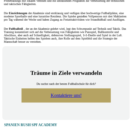
Probetrainings mit lokalen Vereinen und ein umfassendes Programm zur Verbesserung der technischen
und taktischen Fähigkeiten.
Die
Einrichtungen
der Akademie sind erstklassig und verfügen über hochwertige Fußballplätze, eine
moderne Sporthalle und eine luxuriöse Residenz. Die Spieler genießen Vollpension mit drei Mahlzeiten
pro Tag während der Woche und haben Zugang zu Freizeitaktivitäten wie Strandfußball und Ausflügen.
Der
Fußballstil
, der an der Akademie gelehrt wird, legt den Schwerpunkt auf Technik und Taktik. Das
Training konzentriert sich auf die Verbesserung von Fähigkeiten wie Passspiel, Ballkontrolle und
Abschluss, aber auch auf Schnelligkeit, defensives Stellungsspiel, 1v1-Duelle und Spiel in der Luft.
Taktische Einheiten helfen den Spielern auch, ihre Rolle auf dem Spielfeld und die Strategie der
Mannschaft besser zu verstehen.
Träume in Ziele verwandeln
Du suchst nach der besten Fußballschule für dich?
Kontaktiere uns!
SPANIEN RUSH SPF ACADEMY