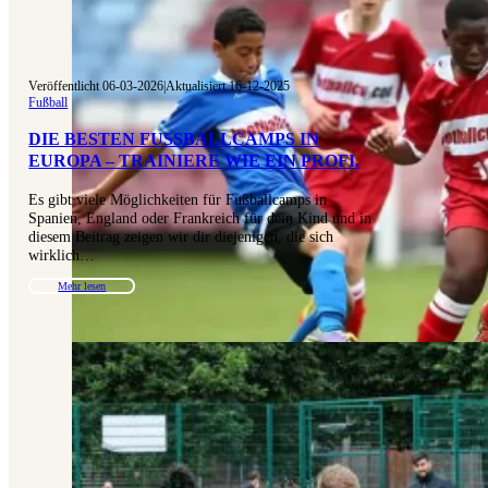
Veröffentlicht 06-03-2026
|
Aktualisiert 16-12-2025
Fußball
DIE BESTEN FUSSBALLCAMPS IN E
UROPA – TRAINIERE WIE EIN PROFI.
Es gibt viele Möglichkeiten für Fußballcamps in
Spanien, England oder Frankreich für dein Kind und in
diesem Beitrag zeigen wir dir diejenigen, die sich
wirklich…
Mehr lesen