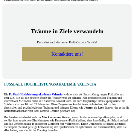
Träume in Ziele verwandeln
Du suchst nach der besten Fußballschule für dich?
Kontaktiere uns!
FUSSBALL-HOCHLEISTUNGSAKADEMIE VALENCIA
Die
Fußball-Hochleistungsakademie Valencia
widmet sich der Entwicklung junger Fußballer mit
dem Ziel, sie auf die höchste Ebene des Wettbewerbs zu bringen. Mit professionellen Trainern und
innovativen Methoden bietet die Akademie sowohl kurz- als auch langfristige Intensivprogramme für
Spieler zwischen 10 und 22 Jahren an. Diese Programme kombinieren technisches, taktisches,
physisches und psychologisches Training und bringen Talente wie
Jeremy de Leon
hervor, der es in die
Nationalmannschaft von Real Madrid Castilla geschafft hat.
Die Akademie befindet sich im
Mas Camarena Resort
, einem hochmodernen Sportkomplex, und
verfügt über modernste Einrichtungen wie Kunstrasen-Fußballplätze, eine Sporthalle, ein Schwimmbad
und die Unterbringung in modernen Zimmern mit Vollpension. Diese Umgebung ist darauf ausgelegt,
die körperliche und geistige Entwicklung der Spieler/innen zu optimieren und sicherzustellen, dass sie
alles haben, was sie für ihr Training brauchen.