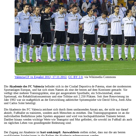
Valencia-CF vs Español 2012, 17.11.2012
,
CC BY 2.0
, via Wikimedia Commons
Die
Akademie des FC Valencia
befindet sich in der Ciudad Deportiva de Paterna, einer der modernsten
Sportanlagen Europas, und hat sich einen Namen als eine der besten auf dem Kontinent gemacht. Sie
verfügt über mehrere Trainingsplätze, eine gut ausgestattete Sporthalle, ein Schwimmbad, einen
Speisesaal, ein Rehabilitationszentrum und eine Tribüne mit 2.250 Plätzen. Seit ihrer Renovierung im
Jahr 1992 war sie maßgeblich an der Entwicklung zahlreicher Spitzenspieler wie David Silva, Jordi Alba
und Carlos Soler beteiligt.
Die Akademie des FC Valencia zeichnet sich durch ihren umfassenden Ansatz aus, der nicht nur darauf
abzielt, Fußballer zu trainieren, sondern auch Menschen zu erziehen. Das Trainingsprogramm ist an die
individuellen Bedürfnisse jedes Spielers angepasst und wird von hochqualifizierten Trainern betreut.
Darüber hinaus werden wichtige Werte wie Teamgeist und Mut gefördert, die sowohl im Fußball als auch
im täglichen Leben von grundlegender Bedeutung sind.
Der Zugang zur Akademie ist
hart umkämpft
.
Auswahltests
stellen sicher, dass nur die am besten
qualifizierten Spieler/innen in die Reihen der Akademie aufgenommen werden.