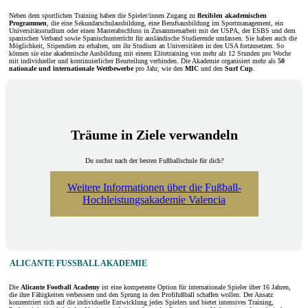
Neben dem sportlichen Training haben die Spieler/innen Zugang zu
flexiblen akademischen
Programmen
, die eine Sekundarschulausbildung, eine Berufsausbildung im Sportmanagement, ein
Universitätsstudium oder einen Masterabschluss in Zusammenarbeit mit der USPA, der ESBS und dem
spanischen Verband sowie Spanischunterricht für ausländische Studierende umfassen. Sie haben auch die
Möglichkeit, Stipendien zu erhalten, um ihr Studium an Universitäten in den USA fortzusetzen. So
können sie eine akademische Ausbildung mit einem Elitetraining von mehr als 12 Stunden pro Woche
mit individueller und kontinuierlicher Beurteilung verbinden. Die Akademie organisiert mehr als
50
nationale und internationale Wettbewerbe
pro Jahr, wie den
MIC
und den
Surf Cup
.
Träume in Ziele verwandeln
Du suchst nach der besten Fußballschule für dich?
Weitere Informationen über die Fußball-
Hochleistungsakademie Valencia
ALICANTE FUSSBALL AKADEMIE
Die
Alicante Football Academy
ist eine kompetente Option für internationale Spieler über 16 Jahren,
die ihre Fähigkeiten verbessern und den Sprung in den Profifußball schaffen wollen. Der Ansatz
konzentriert sich auf die individuelle Entwicklung jedes Spielers und bietet intensives Training,