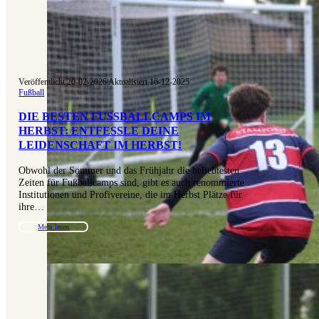
Veröffentlicht 20-02-2026
|
Aktualisiert 16-12-2025
Fußball
DIE BESTEN FUSSBALLCAMPS IM H
ERBST: ENTFESSLE DEINE L
EIDENSCHAFT IM HERBST!
Obwohl der Sommer und das Frühjahr die beliebtesten
Zeiten für Fußballcamps sind, gibt es auch renommierte
Institutionen und Profivereine, die im Herbst Plätze für
ihre…
Mehr lesen