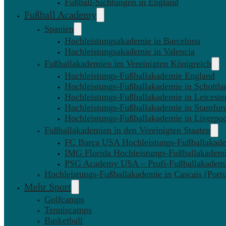
Fußball-Sichtungen in England
Fußball Academy
Spanien
Hochleistungsakademie in Barcelona
Hochleistungsakademie in Valencia
Fußballakademien im Vereinigten Königreich
Hochleistungs-Fußballakademie England
Hochleistungs-Fußballakademie in Schottla
Hochleistungs-Fußballakademie in Leiceste
Hochleistungs-Fußballakademie in Stamfor
Hochleistungs-Fußballakademie in Liverpo
Fußballakademien in den Vereinigten Staaten
FC Barça USA Hochleistungs-Fußballakad
IMG Florida Hochleistungs-Fußballakadem
PSG Academy USA – Profi-Fußballakadem
Hochleistungs-Fußballakademie in Cascais (Portu
Mehr Sport
Golfcamps
Tenniscamps
Basketball