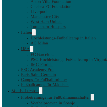
Aston Villa Foundation
Chelsea FC Foundation
Liverpool
Manchester City
West Ham United
Tottenham Hotspurs
Italien
Hochleistungs-Fußballcamp in Italien
AC Milan
USA
FC Barcelona
PSG Hochleistungs-Fußballcamp in Virgini
IMG Florida
PSG Academy Pro
Paris Saint Germain
Camps für Fußballtorhüter
Fußballcamps für Mädchen
Voetbal testen
Probetrainings für Fußballmannschaften
Voetbalproeven in Spanje