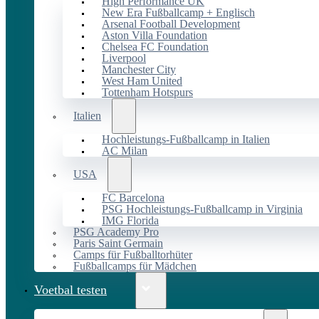
High Performance UK
New Era Fußballcamp + Englisch
Arsenal Football Development
Aston Villa Foundation
Chelsea FC Foundation
Liverpool
Manchester City
West Ham United
Tottenham Hotspurs
Italien
Hochleistungs-Fußballcamp in Italien
AC Milan
USA
FC Barcelona
PSG Hochleistungs-Fußballcamp in Virginia
IMG Florida
PSG Academy Pro
Paris Saint Germain
Camps für Fußballtorhüter
Fußballcamps für Mädchen
Voetbal testen