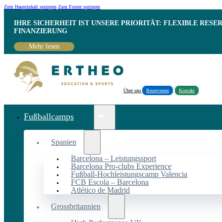
Zum Hauptinhalt springen
Zum Footer springen
IHRE SICHERHEIT IST UNSERE PRIORITÄT: FLEXIBLE RESE
INANZIERUNG
Mehr lesen
Über uns
Reservieren
Kontakt
Fußballcamps
Spanien
Barcelona – Leistungssport
Barcelona Pro-clubs Experience
Fußball-Hochleistungscamp Valencia
FCB Escola – Barcelona
Atlético de Madrid
Grossbritannien