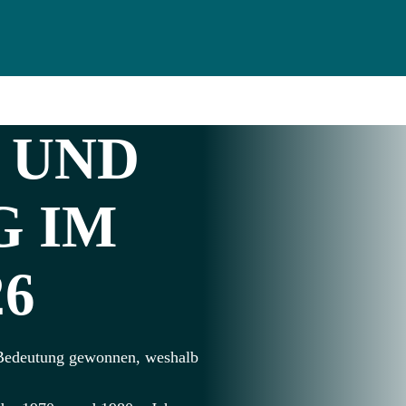
UND
G IM
6
n Bedeutung gewonnen, weshalb