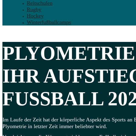
Reitschulen
Rugby
Hockey
Winterfußballcamps
PLYOMETRIE
IHR AUFSTIE
FUSSBALL 202
Im Laufe der Zeit hat der körperliche Aspekt des Sports a
Plyometrie in letzter Zeit immer beliebter wird.