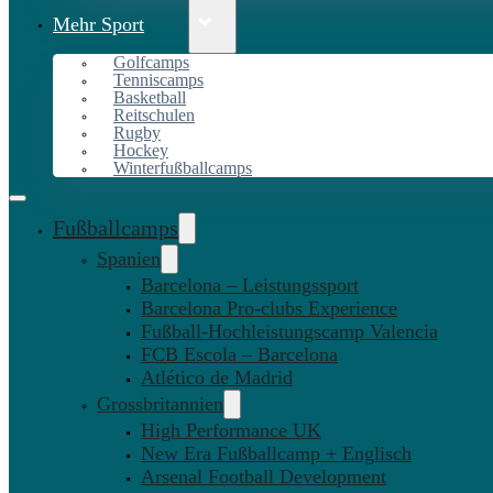
Mehr Sport
Golfcamps
Tenniscamps
Basketball
Reitschulen
Rugby
Hockey
Winterfußballcamps
Fußballcamps
Spanien
Barcelona – Leistungssport
Barcelona Pro-clubs Experience
Fußball-Hochleistungscamp Valencia
FCB Escola – Barcelona
Atlético de Madrid
Grossbritannien
High Performance UK
New Era Fußballcamp + Englisch
Arsenal Football Development