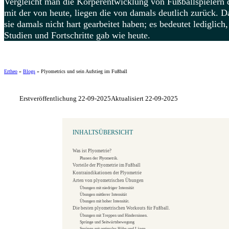
Vergleicht man die Körperentwicklung von Fußballspielern 
mit der von heute, liegen die von damals deutlich zurück. D
sie damals nicht hart gearbeitet haben; es bedeutet lediglich,
Studien und Fortschritte gab wie heute.
Ertheo
»
Blogs
»
Plyometrics und sein Aufstieg im Fußball
Erstveröffentlichung 22-09-2025
Aktualisiert 22-09-2025
INHALTSÜBERSICHT
Was ist Plyometrie?
Phasen der Plyometrik.
Vorteile der Plyometrie im Fußball
Kontraindikationen der Plyometrie
Arten von plyometrischen Übungen
Übungen mit niedriger Intensität
Übungen mittlerer Intensität
Übungen mit hoher Intensität.
Die besten plyometrischen Workouts für Fußball.
Übungen mit Treppen und Hindernissen.
Sprünge und Seitwärtsbewegung
Sprünge mit optimaler Höhe und Länge