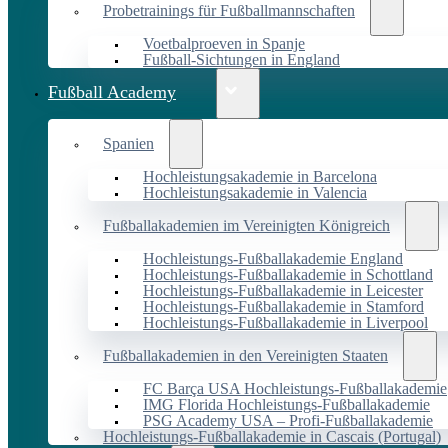
Probetrainings für Fußballmannschaften
Voetbalproeven in Spanje
Fußball-Sichtungen in England
Fußball Academy
Spanien
Hochleistungsakademie in Barcelona
Hochleistungsakademie in Valencia
Fußballakademien im Vereinigten Königreich
Hochleistungs-Fußballakademie England
Hochleistungs-Fußballakademie in Schottland
Hochleistungs-Fußballakademie in Leicester
Hochleistungs-Fußballakademie in Stamford
Hochleistungs-Fußballakademie in Liverpool
Fußballakademien in den Vereinigten Staaten
FC Barça USA Hochleistungs-Fußballakademie
IMG Florida Hochleistungs-Fußballakademie
PSG Academy USA – Profi-Fußballakademie
Hochleistungs-Fußballakademie in Cascais (Portugal)