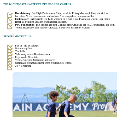
DIE WICHTIGSTEN ASPEKTE DES PSG USA CAMPUS
Hochleistung
: Das High Performance Camp wird für Elitespieler empfohlen, die sich auf
höchstem Niveau messen und mit anderen Spitzenspielern trainieren wollen.
Erstklassige Unterkunft
: Die Kids wohnen im Hyatt Place Plantation, einem Drei-Sterne-
Hotel 10 Minuten von den Sportanlagen entfernt.
PSG Foundation
: Die Trainer auf dem Campus sind Offizielle der PSG Foundation, die vom
Verein ausgebildet und von der UEFA A, B oder Pro zertifiziert wurden
PROGRAMMDETAILS
Für 11- bis 18-Jährige.
Naturrasenplätze.
Turnhalle
Videoanalyse und Konferenzraum.
Ergänzende Aktivitäten.
Verpflegung und Unterkunft inklusive.
Optionaler Sprachunterricht sechs Stunden pro Woche.
24/7-Betreuung