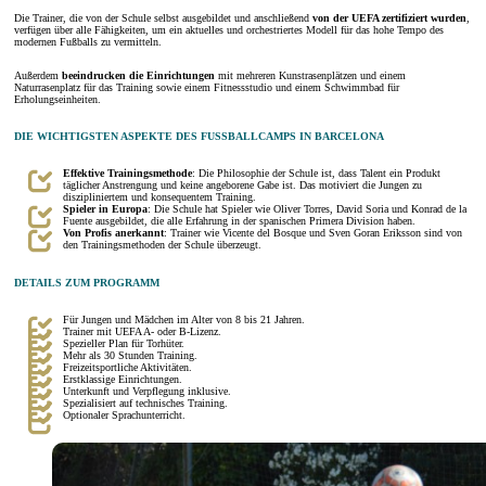
Die Trainer, die von der Schule selbst ausgebildet und anschließend
von der UEFA zertifiziert wurden
,
verfügen über alle Fähigkeiten, um ein aktuelles und orchestriertes Modell für das hohe Tempo des
modernen Fußballs zu vermitteln.
Außerdem
beeindrucken die Einrichtungen
mit mehreren Kunstrasenplätzen und einem
Naturrasenplatz für das Training sowie einem Fitnessstudio und einem Schwimmbad für
Erholungseinheiten.
DIE WICHTIGSTEN ASPEKTE DES FUSSBALLCAMPS IN BARCELONA
Effektive Trainingsmethode
: Die Philosophie der Schule ist, dass Talent ein Produkt
täglicher Anstrengung und keine angeborene Gabe ist. Das motiviert die Jungen zu
diszipliniertem und konsequentem Training.
Spieler in Europa
: Die Schule hat Spieler wie Oliver Torres, David Soria und Konrad de la
Fuente ausgebildet, die alle Erfahrung in der spanischen Primera Division haben.
Von Profis anerkannt
: Trainer wie Vicente del Bosque und Sven Goran Eriksson sind von
den Trainingsmethoden der Schule überzeugt.
DETAILS ZUM PROGRAMM
Für Jungen und Mädchen im Alter von 8 bis 21 Jahren.
Trainer mit UEFA A- oder B-Lizenz.
Spezieller Plan für Torhüter.
Mehr als 30 Stunden Training.
Freizeitsportliche Aktivitäten.
Erstklassige Einrichtungen.
Unterkunft und Verpflegung inklusive.
Spezialisiert auf technisches Training.
Optionaler Sprachunterricht.