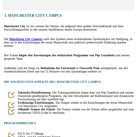
3. MANCHESTER CITY CAMPUS
Manchester City
ist ein weiterer der Vereine, die aufgrund ihrer großen Wirtschaftskraft und ihrer
Entwicklungspolitik in den unteren Spielklassen derzeit Europa dominieren.
Der
Manchester City Campus
stellt den Spielern einen hochmodernen Sportkomplex zur Verfügung, in
dem sie in den Einrichtungen der ersten Mannschaft eine praktisch professionelle Erfahrung machen
können.
Ihre Trainer
folgen den Anweisungen des technischen Programms von Pep Guardiola
und seinem
gesamten Team.
Außerdem sind die Jungs im
Wohnheim der Universität
in
Unsworth Park
untergebracht, das alle
Annehmlichkeiten bietet und nur 15 Minuten von den Sportanlagen entfernt ist.
DIE WICHTIGSTEN ASPEKTE DES MANCHESTER CITY CAMPUS
Taktische Periodisierung
: Die Trainingseinheiten folgen dem von Pep Guardiola und seinem
Trainerstab genehmigten Programm, das den Schwerpunkt auf Ballbesitzspiel und dynamische
Positionierung auf dem Spielfeld legt.
Erstklassige Einrichtungen
: Die Jungen werden in die Einrichtungen der ersten Mannschaft
von Manchester City eingeladen.
Offizielle Trainer der Schule
: Die Trainer werden von der Schule selbst ausgebildet und sind
mindestens UEFA A oder B zertifiziert.
PROGRAMMDETAILS
Für 9- bis 17-Jährige.
UEFA- und FA-zertifizierte Trainer.