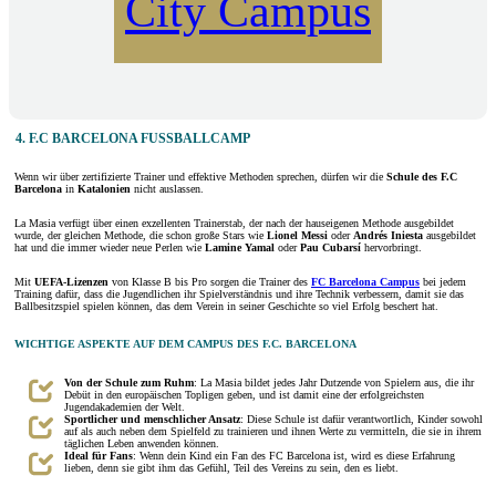
City Campus
4. F.C BARCELONA FUSSBALLCAMP
Wenn wir über zertifizierte Trainer und effektive Methoden sprechen, dürfen wir die
Schule des F.C
Barcelona
in
Katalonien
nicht auslassen.
La Masia verfügt über einen exzellenten Trainerstab, der nach der hauseigenen Methode ausgebildet
wurde, der gleichen Methode, die schon große Stars wie
Lionel Messi
oder
Andrés Iniesta
ausgebildet
hat und die immer wieder neue Perlen wie
Lamine Yamal
oder
Pau Cubarsí
hervorbringt.
Mit
UEFA-Lizenzen
von Klasse B bis Pro sorgen die Trainer des
FC Barcelona Campus
bei jedem
Training dafür, dass die Jugendlichen ihr Spielverständnis und ihre Technik verbessern, damit sie das
Ballbesitzspiel spielen können, das dem Verein in seiner Geschichte so viel Erfolg beschert hat.
WICHTIGE ASPEKTE AUF DEM CAMPUS DES F.C. BARCELONA
Von der Schule zum Ruhm
: La Masia bildet jedes Jahr Dutzende von Spielern aus, die ihr
Debüt in den europäischen Topligen geben, und ist damit eine der erfolgreichsten
Jugendakademien der Welt.
Sportlicher und menschlicher Ansatz
: Diese Schule ist dafür verantwortlich, Kinder sowohl
auf als auch neben dem Spielfeld zu trainieren und ihnen Werte zu vermitteln, die sie in ihrem
täglichen Leben anwenden können.
Ideal für Fans
: Wenn dein Kind ein Fan des FC Barcelona ist, wird es diese Erfahrung
lieben, denn sie gibt ihm das Gefühl, Teil des Vereins zu sein, den es liebt.