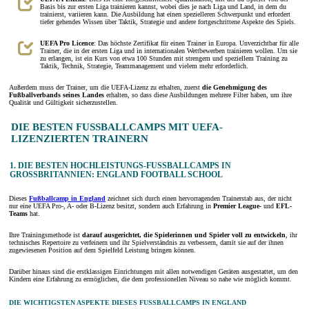
Basis bis zur ersten Liga trainieren kannst, wobei dies je nach Liga und Land, in dem du
trainierst, variieren kann. Die Ausbildung hat einen spezielleren Schwerpunkt und erfordert
tiefer gehendes Wissen über Taktik, Strategie und andere fortgeschrittene Aspekte des Spiels.
UEFA Pro Licence
: Das höchste Zertifikat für einen Trainer in Europa. Unverzichtbar für alle
Trainer, die in der ersten Liga und in internationalen Wettbewerben trainieren wollen. Um sie
zu erlangen, ist ein Kurs von etwa 100 Stunden mit strengem und speziellem Training zu
Taktik, Technik, Strategie, Teammanagement und vielem mehr erforderlich.
Außerdem muss der Trainer, um die UEFA-Lizenz zu erhalten, zuerst
die Genehmigung des
Fußballverbands seines Landes
erhalten, so dass diese Ausbildungen mehrere Filter haben, um ihre
Qualität und Gültigkeit sicherzustellen.
DIE BESTEN FUSSBALLCAMPS MIT UEFA-L
IZENZIERTEN TRAINERN
1. DIE BESTEN HOCHLEISTUNGS-FUSSBALLCAMPS IN G
ROSSBRITANNIEN: ENGLAND FOOTBALL SCHOOL
Dieses
Fußballcamp in England
zeichnet sich durch einen hervorragenden Trainerstab aus, der nicht
nur eine UEFA Pro-, A- oder B-Lizenz besitzt, sondern auch Erfahrung in
Premier League-
und
EFL-
Teams
hat.
Ihre Trainingsmethode ist
darauf ausgerichtet, die Spielerinnen und Spieler voll zu entwickeln
, ihr
technisches Repertoire zu verfeinern und ihr Spielverständnis zu verbessern, damit sie auf der ihnen
zugewiesenen Position auf dem Spielfeld Leistung bringen können.
Darüber hinaus sind die erstklassigen Einrichtungen mit allen notwendigen Geräten ausgestattet, um den
Kindern eine Erfahrung zu ermöglichen, die dem professionellen Niveau so nahe wie möglich kommt.
DIE WICHTIGSTEN ASPEKTE DIESES FUSSBALLCAMPS IN ENGLAND