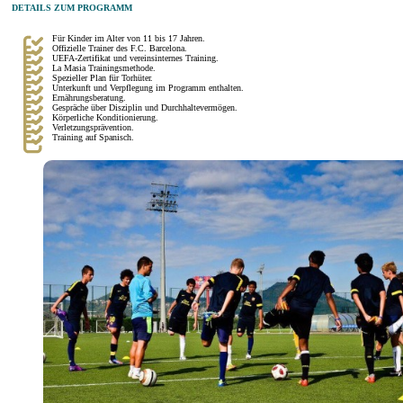
DETAILS ZUM PROGRAMM
Für Kinder im Alter von 11 bis 17 Jahren.
Offizielle Trainer des F.C. Barcelona.
UEFA-Zertifikat und vereinsinternes Training.
La Masia Trainingsmethode.
Spezieller Plan für Torhüter.
Unterkunft und Verpflegung im Programm enthalten.
Ernährungsberatung.
Gespräche über Disziplin und Durchhaltevermögen.
Körperliche Konditionierung.
Verletzungsprävention.
Training auf Spanisch.