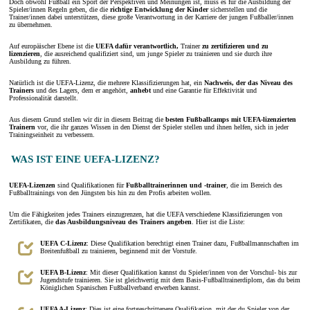
Doch obwohl Fußball ein Sport der Perspektiven und Meinungen ist, muss es für die Ausbildung der
Spieler/innen Regeln geben, die die
richtige Entwicklung der Kinder
sicherstellen und die
Trainer/innen dabei unterstützen, diese große Verantwortung in der Karriere der jungen Fußballer/innen
zu übernehmen.
Auf europäischer Ebene ist die
UEFA dafür verantwortlich,
Trainer
zu zertifizieren und zu
lizenzieren
, die ausreichend qualifiziert sind, um junge Spieler zu trainieren und sie durch ihre
Ausbildung zu führen.
Natürlich ist die UEFA-Lizenz, die mehrere Klassifizierungen hat, ein
Nachweis, der das Niveau des
Trainers
und des Lagers, dem er angehört,
anhebt
und eine Garantie für Effektivität und
Professionalität darstellt.
Aus diesem Grund stellen wir dir in diesem Beitrag die
besten Fußballcamps mit UEFA-lizenzierten
Trainern
vor, die ihr ganzes Wissen in den Dienst der Spieler stellen und ihnen helfen, sich in jeder
Trainingseinheit zu verbessern.
WAS IST EINE UEFA-LIZENZ?
UEFA-Lizenzen
sind Qualifikationen für
Fußballtrainerinnen und -trainer
, die im Bereich des
Fußballtrainings von den Jüngsten bis hin zu den Profis arbeiten wollen.
Um die Fähigkeiten jedes Trainers einzugrenzen, hat die UEFA verschiedene Klassifizierungen von
Zertifikaten, die
das Ausbildungsniveau des Trainers angeben
. Hier ist die Liste:
UEFA
C-Lizenz
: Diese Qualifikation berechtigt einen Trainer dazu, Fußballmannschaften im
Breitenfußball zu trainieren, beginnend mit der Vorstufe.
UEFA B-Lizenz
: Mit dieser Qualifikation kannst du Spieler/innen von der Vorschul- bis zur
Jugendstufe trainieren. Sie ist gleichwertig mit dem Basis-Fußballtrainerdiplom, das du beim
Königlichen Spanischen Fußballverband erwerben kannst.
UEFA A-Lizenz
: Dies ist eine fortgeschrittenere Qualifikation, mit der du Spieler von der