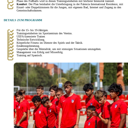
Phase des Fußballs wird in diesen Trainingseinheiten mit höchster Intensität trainiert.
Komfort
: Der Plan beinhaltet die Unterbringung in der Palencia International Residence, mit
Einzel- oder Doppelzimmern für die Jungen, mit eigenem Bad, Internet und Zugang zu den
Gemeinschaftsräumen.
DETAILS ZUM PROGRAMM
Für die 15- bis 19-Jährigen.
Trainingseinheiten im Sportzentrum des Vereins.
UEFA-lizensierte Trainer.
Technische Entwicklung.
Körperliche Fitness im Dienste des Spiels und der Taktik.
Ernährungsberatung.
Gespräche über die Mentalität, um mit stressigen Situationen umzugehen.
Management von Erfolg und Misserfolg.
Training auf Spanisch.