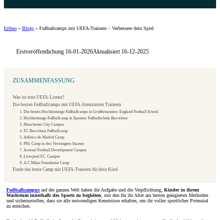
Ertheo
»
Blogs
»
Fußballcamps mit UEFA-Trainern – Verbessere dein Spiel
Erstveröffentlichung 16-01-2026
Aktualisiert 16-12-2025
ZUSAMMENFASSUNG
Was ist eine UEFA-Lizenz?
Die besten Fußballcamps mit UEFA-lizenzierten Trainern
1. Die besten Hochleistungs-Fußballcamps in Großbritannien: England Football School
2. Hochleistungs-Fußballcamp in Spanien: Fußballschule Barcelona
3. Manchester City Campus
4. F.C Barcelona Fußballcamp
5. Atlético de Madrid Camp
6. PSG Camp in den Vereinigten Staaten
7. Arsenal Football Development Campus
8. Liverpool F.C. Campus
9. A.C Milan Foundation Camp
Finde das beste Camp mit UEFA-Trainern für dein Kind
Fußballcampus
auf der ganzen Welt haben die Aufgabe und die Verpflichtung,
Kinder in ihrem
Wachstum innerhalb des Sports zu begleiten
, mit den für ihr Alter am besten geeigneten Methoden
und sicherzustellen, dass sie alle notwendigen Kenntnisse erhalten, um ihr volles sportliches Potenzial
zu erreichen.