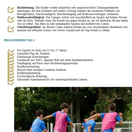
Hochleistung
: Die Kinder werden körperlich sehr anspruchsvollen Trainingseinheiten
unterzogen, die ihre Ausdauer und andere wichtige Aspekte des modernen Fußballs wie
Beweglichkeit, Geschwindigkeit, Beschleunigung und Reaktionsvermögen verbessern.
Wettbewerbsfähigkeit
: Der Campus richtet sich ausschließlich an Spieler auf hohem Niveau
oder der Elite. Deshalb treten die Kinder nur gegen Kinder an, die ein ähnliches Niveau haben
wie sie selbst. Das führt zu hart umkämpften Spielen und kollektivem Lernen.
Schulübergreifend
: An diesem Camp nehmen Kinder aus vier verschiedenen Akademien teil,
darunter die offizielle Schule von Steven Gerrard und die Top-Schule in Dubai.
PROGRAMMDETAILS
Für Spieler im Alter von 12 bis 17 Jahren.
Spezieller Plan für Torhüter.
Erstklassige Einrichtungen.
Unterkunft mit WiFi, eigenem Bad und allen Annehmlichkeiten.
Verpflegung auf Basis einer Hochleistungssportdiät.
Konditionstraining.
Besuch eines kultigen Londoner Stadions.
Ernährungsberatung.
Psychologische Beratung.
Optionaler Sprachunterricht mit muttersprachlichen Lehrern.