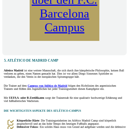
Barcelona
Campus
5. ATLÉTICO DE MADRID CAMP
Atletico Madrid
ist eine weitere Mannschaft, die sich durch ihre kämpferische Philosophie, keinen Ball
verloren zu geben, einen Namen gemacht hat. Dies ist vor allem Diego Simeones Spielidee zu
verdanken, die den Verein in der europäischen Spitzengruppe hält.
Die Trainer auf dem
Campus von Atlético de
Madrid
folgen den Richtlinien des argentinischen
Trainers und flößen den Jugendlichen bei jeder Trainingseinheit diesen Kampfgeist ein.
Mit
UEFA A- oder B-Zertifikaten
sorgt der Trainerstab für eine qualitativ hochwertige Erfahrung und
viel fußballerisches Wachstum.
DIE WICHTIGSTEN ASPEKTE DES ATLÉTICO-CAMPUS
Körperliche Härte
: Die Trainingseinheiten im Atlético Madrid Camp sind körperlich
anspruchsvoll und an das hohe Tempo des heutigen Fußballs angepasst.
Defensiver Fokus
: Ein solides Haus muss von Grund auf aufgebaut werden und die defensive