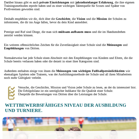
Darüber hinaus gibt es auch
private Einrichtungen
mit
jahrzehntelanger Erfahrung
, die ihre eigenen
Trainingsmethoden erprobt haben und zu einer wichtigen Talentquelle für Scouts und Späher von
Profivereinen geworden sind.
Deshalb empfehlen wir dir, dich über die
Geschichte
, die
Vision
und die
Mission
der Schulen zu
informieren, die dir ins Auge fallen, bevor du dein Kind anmeldest.
Prestige und Ruf sind Dinge, die man sich
mühsam aufbauen muss
und die im Handumdrehen
zerstört werden können.
Ein weiteres offensichtliches Zeichen für die Zuverlässigkeit einer Schule sind die
Meinungen
und
Empfehlungen
von Dritten.
Normalerweise hat jede Schule einen Abschnitt mit den Empfehlungen von Kindern und Eltern, die die
Schule bereits verlassen haben oder die derzeit in einer ihrer Kategorien sind.
Außerdem enthalten einige von ihnen die
Meinungen von wichtigen
Fußballpersönlichkeiten
wie
ehemaligen Spielern oder Trainern, was der Ausbildungsmethode der Schule und all ihren Mitarbeitern
noch mehr Gültigkeit verleiht.
Versuche, die Geschichte, Mission und Vision jeder Schule zu lesen, an der du interessiert bist.
Die Erfolgsbilanz ist ein untrüglicher Indikator für die Qualität einer Schule.
Überprüfe die Bewertungen von Dritten über die Leistungen der Schule.
WETTBEWERBSFÄHIGES NIVEAU DER AUSBILDUNG
UND TURNIERE.