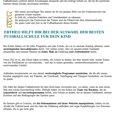
Fußballschule wirklich deinen Erwartungen entspricht und die richtige Schule ist, der du die sportliche
Karriere deines Kindes anvertrauen möchtest.
Mit einem einwöchigen Test kannst du dir ein genaues Bild von der Funktionsweise der
gesamten Schule machen.
Er hilft dir, schlechte Praktiken und Unerfahrenheit zu erkennen.
Du analysierst das Fachwissen der Trainer und die Effektivität ihrer Arbeitsmethodik.
Du sparst Geld und Zeit in der Fußballkarriere deines Kindes.
ERTHEO HILFT DIR BEI DER AUSWAHL DER BESTEN
FUSSBALLSCHULE FÜR DEIN KIND
Bei Ertheo führen wir für jedes Programm und jede Schule, die wir in unserem Katalog anbieten, einen
anstrengenden Auswahlprozess
durch. Wir stellen sicher, dass sie unseren hohen Standards
entsprechen und unseren Nutzern ein
hohes Maß an
Erfahrung
und Zufriedenheit
bieten.
Unser Ziel ist es, den Eltern dabei zu helfen, die Schule zu finden, die dem Spieler hilft, seinen Traum
von der Profikarriere zu verwirklichen – und das in einem gesunden, wettbewerbsorientierten und
motivierenden Umfeld.
Außerdem konzentrieren wir uns darauf,
erschwingliche Programme anzubieten
, die für alle unsere
Kunden zugänglich sind, mit Paketen, die Unterkunft, Verpflegung und Transport beinhalten, um Kosten
zu sparen.
Die Wahl der idealen Fußballschule für dein Kind kann verwirrend sein, vor allem, wenn du zum ersten
Mal eine solche Entscheidung triffst. Deshalb haben wir bei Ertheo ein
Team von Beratern
, die dir
unparteiisch
und
unvoreingenommen
helfen, eine Schule zu finden, die zu deinem Geldbeutel, deinem
Komfort und den Bedingungen des Spielers passt.
Im Internet gibt es Schulen, die
die Informationen auf ihren Websites manipulieren
, indem sie die
Anzahl der Schüler/innen und die Jahre der Erfahrung aufblähen und sogar Empfehlungen von Personen
erfinden, die es gar nicht gibt.