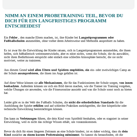
NIMM AN EINEM PROBETRAINING TEIL, BEVOR DU
DICH FÜR EIN LANGFRISTIGES PROGRAMM
ENTSCHEIDEST
Ein
Fehler
, den manche Eltern machen, ist, ihre Kinder bei
Langzeitprogrammen oder
Fußballschulen
anzumelden, ohne vorher deren Arbeitsweise und Methodik ausprobiert zu haben.
Es ist zwar für die Entwicklung der Kinder ratsam, sich in Langzeitprogrammen anzumelden, die ihnen
helfen, sich fußballerisch weiterzuentwickeln, aber es nützt nichts, wenn die Schule, die du auswählst,
nicht ihren Bedürfnissen entspricht oder einfach eine schlechte Atmosphäre herrscht, die sie nicht
motiviert, weiter zu trainieren.
Aus diesem Grund
wird allen Eltern und Spielern empfohlen, ein
ein- oder zweiwöchiges Camp an
der Schule
auszuprobieren
, die ihnen ins Auge gefallen ist.
Auf diese Weise können sie
alle Mechanismen
, die für das Funktionieren der Schule sorgen,
von innen
beobachten
. Außerdem können sie sich ein Bild davon machen, wie die Trainer im Training vorgehen,
welche Übungen sie anwenden, wie die Fitnessroutine aussieht und was die Schule sonst noch zu bieten
hat.
Leider gibt es in der Welt des Fußballs Schulen, die
nicht die erforderlichen Standards
für die
Ausbildung der Spieler
erfüllen
und auf schlechte Praktiken zurückgreifen, die ihre körperliche oder
technische Entwicklung beeinträchtigen können.
Das kann zu
Verletzungen
führen, die dein Kind vom Spielfeld fernhalten, oder es stagniert in seiner
Entwicklung, weil es nicht das richtige Wissen erhält, um voranzukommen.
Bevor du dich für einen längeren Zeitraum an eine Schule bindest, ist es daher wichtig, dass du
dein
Kind
zunächst
zu einem kurzen Probetraining mitnimmst
. So kannst du herausfinden, ob die