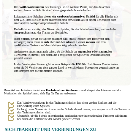
Das
Wettbewerbsniveau
des Trainings ist ein weiterer Punkt, auf den du achten
solltest, bevor du dich für eine Leistungssportschule entscheidest.
Leistungsstarke Schulen
bieten ein wettbewerbsintensives Umfeld
für alle Kinder mit
dem Ziel, dass sie sich mehr anstrengen und entwickeln als in einem Ferienlager oder
einer anderen weniger anspruchsvollen Schule.
Deshalb ist es wichtig, das Niveau der Spieler, die die Schule besuchen, und auch das
Anspruchsniveau
der Trainer zu überprüfen.
Jeder Spieler, der an die Spitze gelangen will, muss jederzeit das Beste von sich
verlangen; dafür muss er
sich
aber
mit den idealen Leuten messen
und von
qualifizierten Trainern auf den richtigen Weg gebracht werden.
Andererseits muss man auch sehen, ob die Schule an
regionalen oder nationalen
Turnieren
teilnimmt, bei denen die Fähigkeiten der Spieler in Drucksituationen
getestet werden.
In den Vereinigten Staaten gibt es zum Beispiel die
USSDA
. Bei diesem Turnier treten
mehr als 70 Vereine aus dem ganzen Land in verschiedenen Kategorien gegeneinander an
und kämpfen um die ultimative Trophäe.
Diese Art von Initiative fördert
ein Höchstmaß an Wettbewerb
und steigert das Interesse und die
Motivation der Spieler/innen, sich Tag für Tag zu verbessern.
Das Wettbewerbsniveau in den Trainingseinheiten hat einen großen Einfluss auf die
Entwicklung eines Spielers.
Es hängt vom Niveau der Kinder in der Schule ab und davon, wie anspruchsvoll die Trainer in
den Trainingseinheiten sind.
Überprüfe, ob die Schule an regionalen, nationalen oder internationalen Turnieren teilnimmt,
bei denen die Fortschritte der Kinder getestet werden.
SICHTBARKEIT UND VERBINDUNGEN ZU