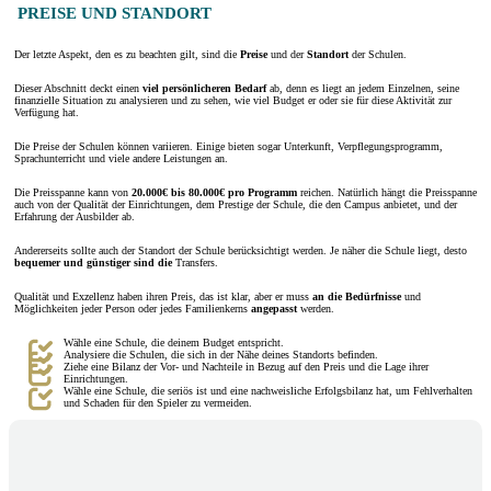
PREISE UND STANDORT
Der letzte Aspekt, den es zu beachten gilt, sind die
Preise
und der
Standort
der Schulen.
Dieser Abschnitt deckt einen
viel persönlicheren Bedarf
ab, denn es liegt an jedem Einzelnen, seine
finanzielle Situation zu analysieren und zu sehen, wie viel Budget er oder sie für diese Aktivität zur
Verfügung hat.
Die Preise der Schulen können variieren. Einige bieten sogar Unterkunft, Verpflegungsprogramm,
Sprachunterricht und viele andere Leistungen an.
Die Preisspanne kann von
20.
000€
bis 80.
000€
pro Programm
reichen. Natürlich hängt die Preisspanne
auch von der Qualität der Einrichtungen, dem Prestige der Schule, die den Campus anbietet, und der
Erfahrung der Ausbilder ab.
Andererseits sollte auch der Standort der Schule berücksichtigt werden. Je näher die Schule liegt, desto
bequemer und günstiger sind die
Transfers.
Qualität und Exzellenz haben ihren Preis, das ist klar, aber er muss
an die Bedürfnisse
und
Möglichkeiten jeder Person oder jedes Familienkerns
angepasst
werden.
Wähle eine Schule, die deinem Budget entspricht.
Analysiere die Schulen, die sich in der Nähe deines Standorts befinden.
Ziehe eine Bilanz der Vor- und Nachteile in Bezug auf den Preis und die Lage ihrer
Einrichtungen.
Wähle eine Schule, die seriös ist und eine nachweisliche Erfolgsbilanz hat, um Fehlverhalten
und Schaden für den Spieler zu vermeiden.