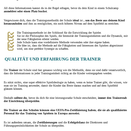
All diese Informationen kannst du in der Regel erfragen, bevor du dein Kind in einem Schulcamp
anmeldest oder einen Platz buchst
.
Vergewissere dich, dass die Trainingsmethodik der Schule
ideal
ist
, um das Beste aus deinem Kind
herauszuholen
und ihm zu ermöglichen, ein noch höheres Niveau auf dem Spielfeld zu erreichen.
Die Trainingsmethode ist der Schlüssel für die Entwicklung der Spieler.
Sie ist die Philosophie des Spiels, die Intensität der Trainingseinheiten und die Dynamik, mit
der neue Fähigkeiten erlernt werden.
Jede Schule kann eine vordefinierte Methode verwenden oder ihre eigene haben.
Die Idee ist, dass die Methode auf die Fähigkeiten und Interessen des Spielers abgestimmt
wird, um eine perfekte Synergie zu schaffen.
QUALITÄT UND ERFAHRUNG DER TRAINER
Die
Trainer
der Schule sind fast genauso wichtig wie die Methodik, denn sie sind dafür verantwortlich,
dass die Informationen in jeder Trainingseinheit richtig an die Kinder weitergegeben werden.
Es nützt nichts, eine super effektive Spielideologie zu haben, wenn es keine Trainer gibt, die wissen, wie
man sie im Training anwendet, damit die Kinder das Beste daraus machen und auf dem Spielfeld
glänzen können.
Deshalb
solltest du
, bevor du dich für eine leistungsstarke Schule entscheidest,
immer den Trainerstab
der Einrichtung überprüfen
.
Die Trainer an den Schulen können eine UEFA-Pro-Zertifizierung haben, die sie als qualifiziertes
Personal für das Training von Spielern in Europa ausweist.
Es ist außerdem ratsam, die
Zertifizierungen
und die
Erfolgsbilanz
der Direktoren und
Führungspersönlichkeiten der Schule zu überprüfen.