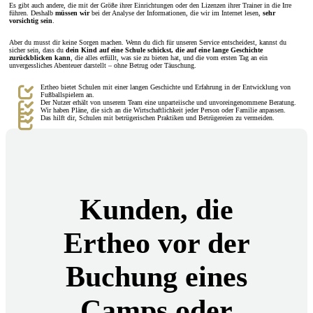
Es gibt auch andere, die mit der Größe ihrer Einrichtungen oder den Lizenzen ihrer Trainer in die Irre
führen. Deshalb
müssen wir
bei der Analyse der Informationen, die wir im Internet lesen,
sehr
vorsichtig sein
.
Aber du musst dir keine Sorgen machen. Wenn du dich für unseren Service entscheidest, kannst du
sicher sein, dass du
dein Kind auf eine Schule schickst, die auf eine lange Geschichte
zurückblicken kann
, die alles erfüllt, was sie zu bieten hat, und die vom ersten Tag an ein
unvergessliches Abenteuer darstellt – ohne Betrug oder Täuschung.
Ertheo bietet Schulen mit einer langen Geschichte und Erfahrung in der Entwicklung von
Fußballspielern an.
Der Nutzer erhält von unserem Team eine unparteiische und unvoreingenommene Beratung.
Wir haben Pläne, die sich an die Wirtschaftlichkeit jeder Person oder Familie anpassen.
Das hilft dir, Schulen mit betrügerischen Praktiken und Betrügereien zu vermeiden.
Kunden, die
Ertheo vor der
Buchung eines
Camps oder