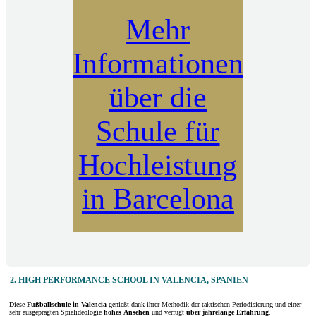
Mehr
Informationen
über die
Schule für
Hochleistung
in Barcelona
2. HIGH PERFORMANCE SCHOOL IN VALENCIA, SPANIEN
Diese
Fußballschule in Valencia
genießt dank ihrer Methodik der taktischen Periodisierung und einer
sehr ausgeprägten Spielideologie
hohes
Ansehen
und verfügt
über jahrelange Erfahrung
.