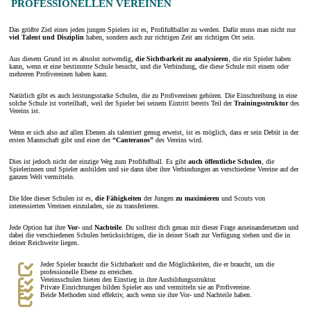
PROFESSIONELLEN VEREINEN
Das größte Ziel eines jeden jungen Spielers ist es, Profifußballer zu werden. Dafür muss man nicht nur
viel Talent und Disziplin
haben, sondern auch zur richtigen Zeit am richtigen Ort sein.
Aus diesem Grund ist es absolut notwendig,
die Sichtbarkeit zu analysieren
, die ein Spieler haben
kann, wenn er eine bestimmte Schule besucht, und die Verbindung, die diese Schule mit einem oder
mehreren Profivereinen haben kann.
Natürlich gibt es auch leistungsstarke Schulen, die zu Profivereinen gehören. Die Einschreibung in eine
solche Schule ist vorteilhaft, weil der Spieler bei seinem Eintritt bereits Teil der
Trainingsstruktur
des
Vereins ist.
Wenn er sich also auf allen Ebenen als talentiert genug erweist, ist es möglich, dass er sein Debüt in der
ersten Mannschaft gibt und einer der
“Canteranos”
des Vereins wird.
Dies ist jedoch nicht der einzige Weg zum Profifußball. Es gibt
auch öffentliche Schulen
, die
Spielerinnen und Spieler ausbilden und sie dann über ihre Verbindungen an verschiedene Vereine auf der
ganzen Welt vermitteln.
Die Idee dieser Schulen ist es,
die Fähigkeiten
der Jungen
zu maximieren
und Scouts von
interessierten Vereinen einzuladen, sie zu transferieren.
Jede Option hat ihre
Vor-
und
Nachteile
. Du solltest dich genau mit dieser Frage auseinandersetzen und
dabei die verschiedenen Schulen berücksichtigen, die in deiner Stadt zur Verfügung stehen und die in
deiner Reichweite liegen.
Jeder Spieler braucht die Sichtbarkeit und die Möglichkeiten, die er braucht, um die
professionelle Ebene zu erreichen.
Vereinsschulen bieten den Einstieg in ihre Ausbildungsstruktur.
Private Einrichtungen bilden Spieler aus und vermitteln sie an Profivereine.
Beide Methoden sind effektiv, auch wenn sie ihre Vor- und Nachteile haben.