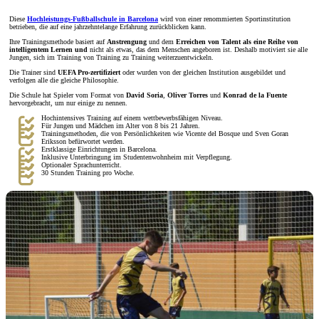
Diese
Hochleistungs-Fußballschule in Barcelona
wird von einer renommierten Sportinstitution
betrieben, die auf eine jahrzehntelange Erfahrung zurückblicken kann.
Ihre Trainingsmethode basiert auf
Anstrengung
und dem
Erreichen von Talent als eine Reihe von
intelligentem Lernen und
nicht als etwas, das dem Menschen angeboren ist. Deshalb motiviert sie alle
Jungen, sich im Training von Training zu Training weiterzuentwickeln.
Die Trainer sind
UEFA Pro-zertifiziert
oder wurden von der gleichen Institution ausgebildet und
verfolgen alle die gleiche Philosophie.
Die Schule hat Spieler vom Format von
David Soria
,
Oliver Torres
und
Konrad de la Fuente
hervorgebracht, um nur einige zu nennen.
Hochintensives Training auf einem wettbewerbsfähigen Niveau.
Für Jungen und Mädchen im Alter von 8 bis 21 Jahren.
Trainingsmethoden, die von Persönlichkeiten wie Vicente del Bosque und Sven Goran
Eriksson befürwortet werden.
Erstklassige Einrichtungen in Barcelona.
Inklusive Unterbringung im Studentenwohnheim mit Verpflegung.
Optionaler Sprachunterricht.
30 Stunden Training pro Woche.