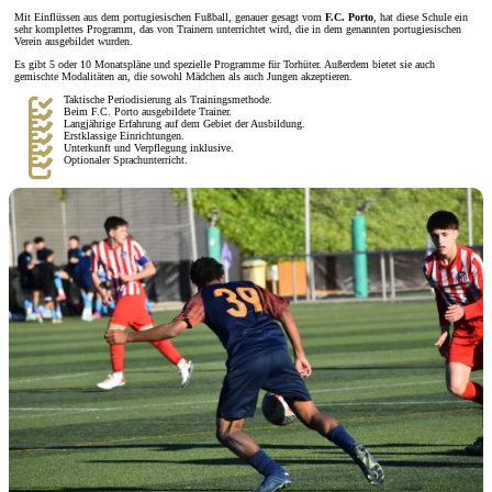
Mit Einflüssen aus dem portugiesischen Fußball, genauer gesagt vom
F.C. Porto
, hat diese Schule ein
sehr komplettes Programm, das von Trainern unterrichtet wird, die in dem genannten portugiesischen
Verein ausgebildet wurden.
Es gibt 5 oder 10 Monatspläne und spezielle Programme für Torhüter. Außerdem bietet sie auch
gemischte Modalitäten an, die sowohl Mädchen als auch Jungen akzeptieren.
Taktische Periodisierung als Trainingsmethode.
Beim F.C. Porto ausgebildete Trainer.
Langjährige Erfahrung auf dem Gebiet der Ausbildung.
Erstklassige Einrichtungen.
Unterkunft und Verpflegung inklusive.
Optionaler Sprachunterricht.