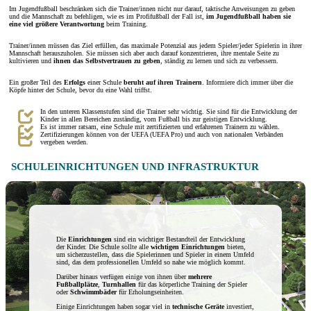
Im Jugendfußball beschränken sich die Trainer/innen nicht nur darauf, taktische Anweisungen zu geben
und die Mannschaft zu befehligen, wie es im Profifußball der Fall ist,
im Jugendfußball haben sie
eine viel größere Verantwortung
beim Training.
Trainer/innen müssen das Ziel erfüllen, das maximale Potenzial aus jedem Spieler/jeder Spielerin in ihrer
Mannschaft herauszuholen. Sie müssen sich aber auch darauf konzentrieren, ihre mentale Seite zu
kultivieren und
ihnen das Selbstvertrauen zu geben
, ständig zu lernen und sich zu verbessern.
Ein großer Teil des
Erfolgs
einer Schule
beruht auf ihren Trainern
. Informiere dich immer über die
Köpfe hinter der Schule, bevor du eine Wahl triffst.
In den unteren Klassenstufen sind die Trainer sehr wichtig. Sie sind für die Entwicklung der
Kinder in allen Bereichen zuständig, vom Fußball bis zur geistigen Entwicklung.
Es ist immer ratsam, eine Schule mit zertifizierten und erfahrenen Trainern zu wählen.
Zertifizierungen können von der UEFA (UEFA Pro) und auch von nationalen Verbänden
vergeben werden.
SCHULEINRICHTUNGEN UND INFRASTRUKTUR
Die
Einrichtungen
sind ein wichtiger Bestandteil der Entwicklung
der Kinder. Die Schule sollte alle
wichtigen Einrichtungen
bieten,
um sicherzustellen, dass die Spielerinnen und Spieler in einem Umfeld
sind, das dem professionellen Umfeld so nahe wie möglich kommt.
Darüber hinaus verfügen einige von ihnen über
mehrere
Fußballplätze
,
Turnhallen
für das körperliche Training der Spieler
oder
Schwimmbäder
für Erholungseinheiten.
Einige Einrichtungen haben sogar viel in
technische Geräte
investiert,