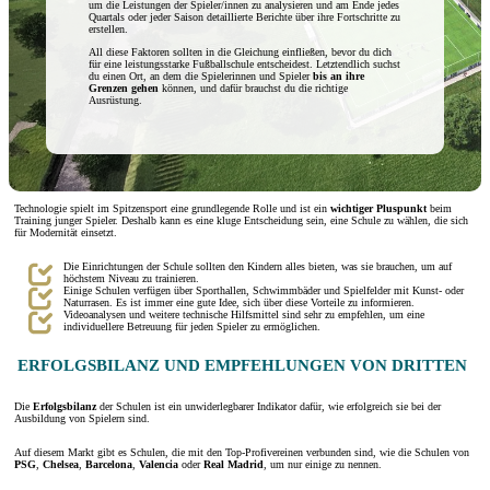
um die Leistungen der Spieler/innen zu analysieren und am Ende jedes
Quartals oder jeder Saison detaillierte Berichte über ihre Fortschritte zu
erstellen.
All diese Faktoren sollten in die Gleichung einfließen, bevor du dich
für eine leistungsstarke Fußballschule entscheidest. Letztendlich suchst
du einen Ort, an dem die Spielerinnen und Spieler
bis an ihre
Grenzen gehen
können, und dafür brauchst du die richtige
Ausrüstung.
Technologie spielt im Spitzensport eine grundlegende Rolle und ist ein
wichtiger
Pluspunkt
beim
Training junger Spieler. Deshalb kann es eine kluge Entscheidung sein, eine Schule zu wählen, die sich
für Modernität einsetzt.
Die Einrichtungen der Schule sollten den Kindern alles bieten, was sie brauchen, um auf
höchstem Niveau zu trainieren.
Einige Schulen verfügen über Sporthallen, Schwimmbäder und Spielfelder mit Kunst- oder
Naturrasen. Es ist immer eine gute Idee, sich über diese Vorteile zu informieren.
Videoanalysen und weitere technische Hilfsmittel sind sehr zu empfehlen, um eine
individuellere Betreuung für jeden Spieler zu ermöglichen.
ERFOLGSBILANZ UND EMPFEHLUNGEN VON DRITTEN
Die
Erfolgsbilanz
der Schulen ist ein unwiderlegbarer Indikator dafür, wie erfolgreich sie bei der
Ausbildung von Spielern sind.
Auf diesem Markt gibt es Schulen, die mit den Top-Profivereinen verbunden sind, wie die Schulen von
PSG
,
Chelsea
,
Barcelona
,
Valencia
oder
Real Madrid
, um nur einige zu nennen.