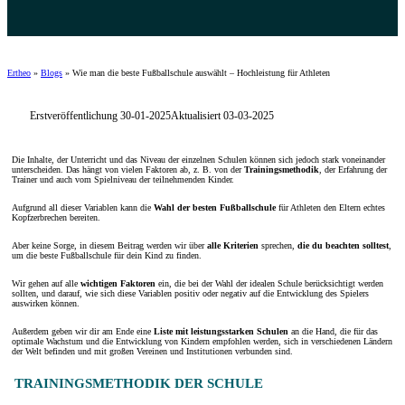
Ertheo
»
Blogs
»
Wie man die beste Fußballschule auswählt – Hochleistung für Athleten
Erstveröffentlichung 30-01-2025
Aktualisiert 03-03-2025
Die Inhalte, der Unterricht und das Niveau der einzelnen Schulen können sich jedoch stark voneinander
unterscheiden. Das hängt von vielen Faktoren ab, z. B. von der
Trainingsmethodik
, der Erfahrung der
Trainer und auch vom Spielniveau der teilnehmenden Kinder.
Aufgrund all dieser Variablen kann die
Wahl der besten Fußballschule
für Athleten den Eltern echtes
Kopfzerbrechen bereiten.
Aber keine Sorge, in diesem Beitrag werden wir über
alle Kriterien
sprechen,
die du beachten solltest
,
um die beste Fußballschule für dein Kind zu finden.
Wir gehen auf alle
wichtigen Faktoren
ein, die bei der Wahl der idealen Schule berücksichtigt werden
sollten, und darauf, wie sich diese Variablen positiv oder negativ auf die Entwicklung des Spielers
auswirken können.
Außerdem geben wir dir am Ende eine
Liste mit leistungsstarken Schulen
an die Hand, die für das
optimale Wachstum und die Entwicklung von Kindern empfohlen werden, sich in verschiedenen Ländern
der Welt befinden und mit großen Vereinen und Institutionen verbunden sind.
TRAININGSMETHODIK DER SCHULE