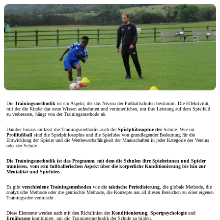
Die
Trainingsmethodik
ist ein Aspekt, der das Niveau der Fußballschulen bestimmt. Die Effektivität,
mit der die Kinder das neue Wissen aufnehmen und verinnerlichen, um ihre Leistung auf dem Spielfeld
zu verbessern, hängt von der Trainingsmethode ab.
Darüber hinaus umfasst die Trainingsmethodik auch die
Spielphilosophie der
Schule. Wie im
Profifußball
sind die Spielphilosophie und die Spielidee von grundlegender Bedeutung für die
Entwicklung der Spieler und die Wettbewerbsfähigkeit der Mannschaften in jeder Kategorie des Vereins
oder der Schule.
Die Trainingsmethodik ist das Programm, mit dem die Schulen ihre Spielerinnen und Spieler
trainieren, vom rein fußballerischen Aspekt über die körperliche Konditionierung bis hin zur
Mentalität und Spielidee.
Es gibt
verschiedene Trainingsmethoden
wie die
taktische Periodisierung
, die globale Methode, die
analytische Methode oder die gemischte Methode, die Konzepte aus all diesen Bereichen zu einer eigenen
Trainingsidee vermischt.
Diese Elemente werden auch mit den Richtlinien der
Konditionierung
,
Sportpsychologie
und
Ernährung
kombiniert, um die Trainingsmethodik der Schule zu bilden.