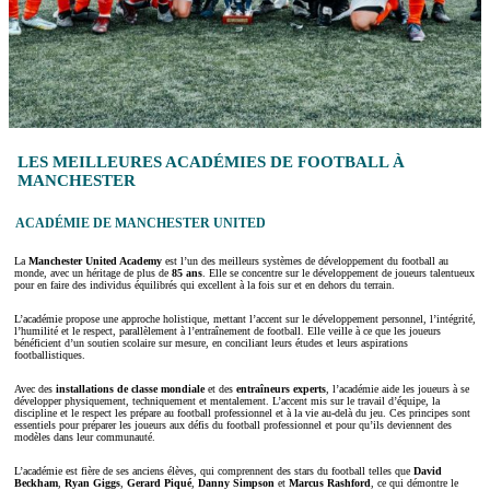
LES MEILLEURES ACADÉMIES DE FOOTBALL À
MANCHESTER
ACADÉMIE DE MANCHESTER UNITED
La
Manchester United Academy
est l’un des meilleurs systèmes de développement du football au
monde, avec un héritage de plus de
85 ans
. Elle se concentre sur le développement de joueurs talentueux
pour en faire des individus équilibrés qui excellent à la fois sur et en dehors du terrain.
L’académie propose une approche holistique, mettant l’accent sur le développement personnel, l’intégrité,
l’humilité et le respect, parallèlement à l’entraînement de football. Elle veille à ce que les joueurs
bénéficient d’un soutien scolaire sur mesure, en conciliant leurs études et leurs aspirations
footballistiques.
Avec des
installations de classe mondiale
et des
entraîneurs experts
, l’académie aide les joueurs à se
développer physiquement, techniquement et mentalement. L’accent mis sur le travail d’équipe, la
discipline et le respect les prépare au football professionnel et à la vie au-delà du jeu. Ces principes sont
essentiels pour préparer les joueurs aux défis du football professionnel et pour qu’ils deviennent des
modèles dans leur communauté.
L’académie est fière de ses anciens élèves, qui comprennent des stars du football telles que
David
Beckham
,
Ryan Giggs
,
Gerard Piqué
,
Danny Simpson
et
Marcus Rashford
, ce qui démontre le