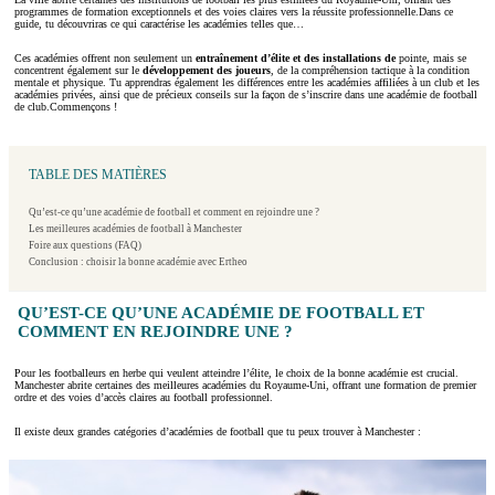
programmes de formation exceptionnels et des voies claires vers la réussite professionnelle.Dans ce
guide, tu découvriras ce qui caractérise les académies telles que…
Ces académies offrent non seulement un
entraînement d’élite et des
installations de
pointe, mais se
concentrent également sur le
développement des joueurs
, de la compréhension tactique à la condition
mentale et physique. Tu apprendras également les différences entre les académies affiliées à un club et les
académies privées, ainsi que de précieux conseils sur la façon de s’inscrire dans une académie de football
de club.Commençons !
TABLE DES MATIÈRES
Qu’est-ce qu’une académie de football et comment en rejoindre une ?
Les meilleures académies de football à Manchester
Foire aux questions (FAQ)
Conclusion : choisir la bonne académie avec Ertheo
QU’EST-CE QU’UNE ACADÉMIE DE FOOTBALL ET
COMMENT EN REJOINDRE UNE ?
Pour les footballeurs en herbe qui veulent atteindre l’élite, le choix de la bonne académie est crucial.
Manchester abrite certaines des meilleures académies du Royaume-Uni, offrant une formation de premier
ordre et des voies d’accès claires au football professionnel.
Il existe deux grandes catégories d’académies de football que tu peux trouver à Manchester :