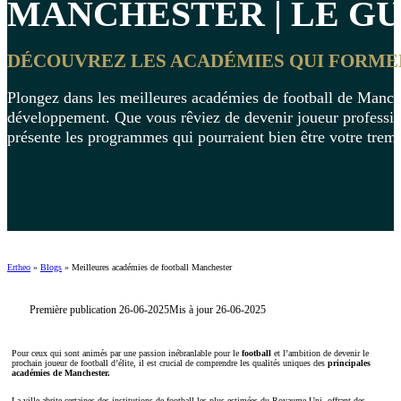
MANCHESTER | LE GU
DÉCOUVREZ LES ACADÉMIES QUI FORME
Plongez dans les meilleures académies de football de Manche
développement. Que vous rêviez de devenir joueur professi
présente les programmes qui pourraient bien être votre tremp
Ertheo
»
Blogs
»
Meilleures académies de football Manchester
Première publication 26-06-2025
Mis à jour 26-06-2025
Pour ceux qui sont animés par une passion inébranlable pour le
football
et l’ambition de devenir le
prochain joueur de football d’élite, il est crucial de comprendre les qualités uniques des
principales
académies de Manchester.
La ville abrite certaines des institutions de football les plus estimées du Royaume-Uni, offrant des