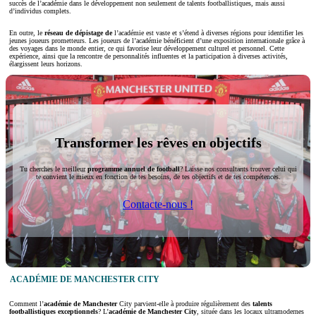
succès de l’académie dans le développement non seulement de talents footballistiques, mais aussi
d’individus complets.
En outre, le
réseau de dépistage de
l’académie est vaste et s’étend à diverses régions pour identifier les
jeunes joueurs prometteurs. Les joueurs de l’académie bénéficient d’une exposition internationale grâce à
des voyages dans le monde entier, ce qui favorise leur développement culturel et personnel. Cette
expérience, ainsi que la rencontre de personnalités influentes et la participation à diverses activités,
élargissent leurs horizons.
Transformer les rêves en objectifs
Tu cherches le meilleur
programme annuel de football
? Laisse nos consultants trouver celui qui
te convient le mieux en fonction de tes besoins, de tes objectifs et de tes compétences.
Contacte-nous !
ACADÉMIE DE MANCHESTER CITY
Comment l’
académie de Manchester
City parvient-elle à produire régulièrement des
talents
footballistiques exceptionnels
? L’
académie
de Manchester City
, située dans les locaux ultramodernes