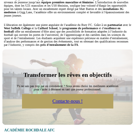
niveaux de jeunesse jusqu’aux
équipes premières masculine et féminine
. L’introduction de nouvelles
équipes, dont les U21 masculins et les U18 féminins, souligne leur volonté d’élargir les opportunités
pour les talents locaux. Avec un encadrement expert dirigé par Matt Barton et des
installations 3G
modernes
à Gigg Lane, l’académie offre un environnement complet et favorable à l’épanouissement des
jeunes joueurs.
L’éducation est également une pierre angulaire de l’académie du Bury FC. Grâce à un
partenariat
avec le
West Suffolk College
et la
Culford School
, le
programme de
performance
et d’
excellence
en
football
offre un entraînement d’élite ainsi que des possibilités de formation adaptées à l’industrie du
football qui ouvrent les portes de l’université, de l’apprentissage et des carrières dans les sciences du
sport et de l’entraînement. Les étudiants acquièrent une expérience précieuse en matière d’entraînement,
d’analyse des performances et de gestion des événements, tout en obtenant des qualifications reconnues
par l’industrie, y compris des
prix d’entraînement de la FA
.
Transformer les rêves en objectifs
Tu ne sais pas trop par où commencer ? Nous avons choisi les meilleures académies
pour t’aider à démarrer en tant que joueur professionnel.
Contacte-nous !
ACADÉMIE ROCHDALE AFC