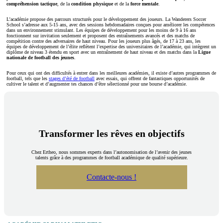
compréhension tactique
, de la
condition physique
et de la
force mentale
.
L’académie propose des parcours structurés pour le développement des joueurs. La Wanderers Soccer
School s’adresse aux 5-15 ans, avec des sessions hebdomadaires conçues pour améliorer les compétences
dans un environnement stimulant. Les équipes de développement pour les moins de 9 à 16 ans
fonctionnent sur invitation seulement et proposent des entraînements avancés et des matchs de
compétition contre des adversaires de haut niveau. Pour les joueurs plus âgés, de 17 à 23 ans, les
équipes de développement de l’élite reflètent l’expertise des universitaires de l’académie, qui intègrent un
diplôme de niveau 3 étendu en sport avec un entraînement de haut niveau et des matchs dans la
Ligue
nationale de football des jeunes
.
Pour ceux qui ont des difficultés à entrer dans les meilleures académies, il existe d’autres programmes de
football, tels que les
stages d’été de football
avec essais, qui offrent de fantastiques opportunités de
cultiver le talent et d’augmenter tes chances d’être sélectionné pour une bourse d’académie.
Transformer les rêves en objectifs
Chez Ertheo, nous sommes experts dans l’autonomisation de l’avenir des jeunes
talents grâce à des programmes de football académique de qualité supérieure.
Contacte-nous !