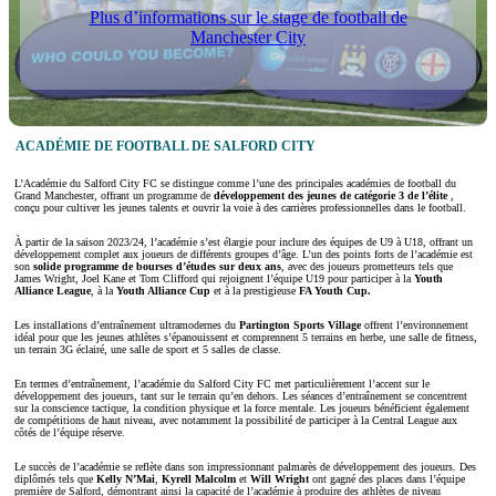
Plus d’informations sur le stage de football de
Manchester City
ACADÉMIE DE FOOTBALL DE SALFORD CITY
L’Académie du Salford City FC se distingue comme l’une des principales académies de football du
Grand Manchester, offrant un programme de
développement des jeunes de catégorie 3 de l’élite
,
conçu pour cultiver les jeunes talents et ouvrir la voie à des carrières professionnelles dans le football.
À partir de la saison 2023/24, l’académie s’est élargie pour inclure des équipes de U9 à U18, offrant un
développement complet aux joueurs de différents groupes d’âge. L’un des points forts de l’académie est
son
solide programme de bourses d’études sur deux ans
, avec des joueurs prometteurs tels que
James Wright, Joel Kane et Tom Clifford qui rejoignent l’équipe U19 pour participer à la
Youth
Alliance League
, à la
Youth Alliance Cup
et à la prestigieuse
FA Youth Cup.
Les installations d’entraînement ultramodernes du
Partington Sports Village
offrent l’environnement
idéal pour que les jeunes athlètes s’épanouissent et comprennent 5 terrains en herbe, une salle de fitness,
un terrain 3G éclairé, une salle de sport et 5 salles de classe.
En termes d’entraînement, l’académie du Salford City FC met particulièrement l’accent sur le
développement des joueurs, tant sur le terrain qu’en dehors. Les séances d’entraînement se concentrent
sur la conscience tactique, la condition physique et la force mentale. Les joueurs bénéficient également
de compétitions de haut niveau, avec notamment la possibilité de participer à la Central League aux
côtés de l’équipe réserve.
Le succès de l’académie se reflète dans son impressionnant palmarès de développement des joueurs. Des
diplômés tels que
Kelly N’Mai
,
Kyrell Malcolm
et
Will Wright
ont gagné des places dans l’équipe
première de Salford, démontrant ainsi la capacité de l’académie à produire des athlètes de niveau