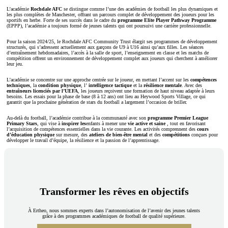
L’académie
Rochdale AFC
se distingue comme l’une des académies de football les plus dynamiques et
les plus complètes de Manchester, offrant un parcours complet de développement des joueurs pour les
sportifs en herbe. Forte de ses succès dans le cadre du
programme Elite Player Pathway Programme
(EPPP), l’académie a toujours formé de jeunes talents qui ont poursuivi une carrière professionnelle.
Pour la saison 2024/25, le Rochdale AFC Community Trust élargit ses programmes de développement
structurés, qui s’adressent actuellement aux garçons de U9 à U16 ainsi qu’aux filles. Les séances
d’entraînement hebdomadaires, l’accès à la salle de sport, l’enseignement en classe et les matchs de
compétition offrent un environnement de développement complet aux joueurs qui cherchent à améliorer
leur jeu.
L’académie se concentre sur une approche centrée sur le joueur, en mettant l’accent sur les
compétences
techniques
, la
condition physique
, l’
intelligence tactique
et la
résilience mentale
. Avec des
entraîneurs licenciés par l’UEFA
, les joueurs reçoivent une formation de haut niveau adaptée à leurs
besoins. Les essais pour la phase de base (8 à 12 ans) ont lieu au Heywood Sports Village, ce qui
garantit que la prochaine génération de stars du football a largement l’occasion de briller.
Au-delà du football, l’académie contribue à la communauté avec son
programme Premier League
Primary Stars
, qui vise à
inspirer les
enfants à mener une
vie active et saine
, tout en favorisant
l’acquisition de compétences essentielles dans la vie courante. Les activités comprennent des
cours
d’éducation physique
sur mesure, des
ateliers de bien-être mental
et des
compétitions
conçues pour
développer le travail d’équipe, la résilience et la passion de l’apprentissage.
Transformer les rêves en objectifs
À Ertheo, nous sommes experts dans l’autonomisation de l’avenir des jeunes talents
grâce à des programmes académiques de football de qualité supérieure.