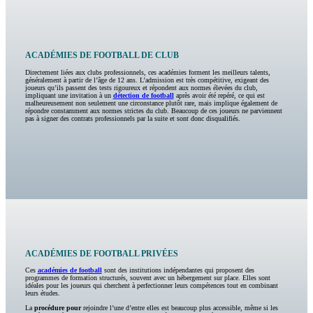
ACADÉMIES DE FOOTBALL DE CLUB
Directement liées aux clubs professionnels, ces académies forment les meilleurs talents,
généralement à partir de l’âge de 12 ans. L’admission est très compétitive, exigeant des
joueurs qu’ils passent des tests rigoureux et répondent aux normes élevées du club,
impliquant une invitation à un
détection de football
après avoir été repéré, ce qui est
malheureusement non seulement une circonstance plutôt rare, mais implique également de
répondre constamment aux normes strictes du club. Beaucoup de ces joueurs ne parviennent
pas à signer des contrats professionnels par la suite et sont donc disqualifiés.
ACADÉMIES DE FOOTBALL PRIVÉES
Ces
académies de football
sont des institutions indépendantes qui proposent des
programmes de formation structurés, souvent avec un hébergement sur place. Elles sont
idéales pour les joueurs qui cherchent à perfectionner leurs compétences tout en combinant
leurs études.
La
procédure pour
rejoindre l’une d’entre elles est beaucoup plus accessible, même si les