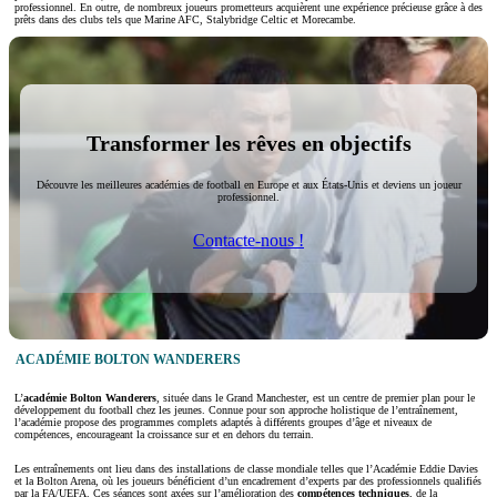
professionnel. En outre, de nombreux joueurs prometteurs acquièrent une expérience précieuse grâce à des
prêts dans des clubs tels que Marine AFC, Stalybridge Celtic et Morecambe.
Transformer les rêves en objectifs
Découvre les meilleures académies de football en Europe et aux États-Unis et deviens un joueur
professionnel.
Contacte-nous !
ACADÉMIE BOLTON WANDERERS
L’
académie Bolton Wanderers
, située dans le Grand Manchester, est un centre de premier plan pour le
développement du football chez les jeunes. Connue pour son approche holistique de l’entraînement,
l’académie propose des programmes complets adaptés à différents groupes d’âge et niveaux de
compétences, encourageant la croissance sur et en dehors du terrain.
Les entraînements ont lieu dans des installations de classe mondiale telles que l’Académie Eddie Davies
et la Bolton Arena, où les joueurs bénéficient d’un encadrement d’experts par des professionnels qualifiés
par la FA/UEFA. Ces séances sont axées sur l’amélioration des
compétences techniques
, de la