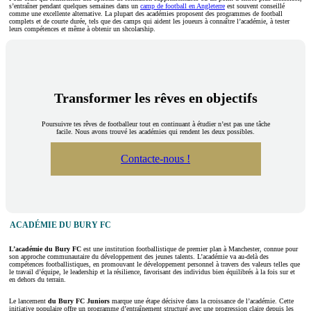
s’entraîner pendant quelques semaines dans un
camp de football en Angleterre
est souvent conseillé
comme une excellente alternative. La plupart des académies proposent des programmes de football
complets et de courte durée, tels que des camps qui aident les joueurs à connaître l’académie, à tester
leurs compétences et même à obtenir un shcolarship.
Transformer les rêves en objectifs
Poursuivre tes rêves de footballeur tout en continuant à étudier n’est pas une tâche
facile. Nous avons trouvé les académies qui rendent les deux possibles.
Contacte-nous !
ACADÉMIE DU BURY FC
L’académie du Bury FC
est une institution footballistique de premier plan à Manchester, connue pour
son approche communautaire du développement des jeunes talents. L’académie va au-delà des
compétences footballistiques, en promouvant le développement personnel à travers des valeurs telles que
le travail d’équipe, le leadership et la résilience, favorisant des individus bien équilibrés à la fois sur et
en dehors du terrain.
Le lancement
du Bury FC Juniors
marque une étape décisive dans la croissance de l’académie. Cette
initiative populaire offre un programme d’entraînement structuré avec une progression claire depuis les