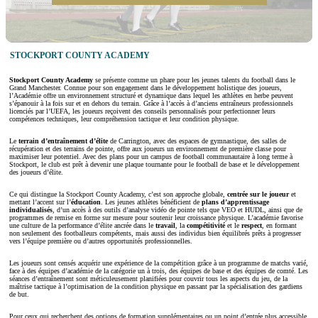
STOCKPORT COUNTY ACADEMY
Stockport County Academy
se présente comme un phare pour les jeunes talents du football dans le
Grand Manchester. Connue pour son engagement dans le développement holistique des joueurs,
l’Académie offre un environnement structuré et dynamique dans lequel les athlètes en herbe peuvent
s’épanouir à la fois sur et en dehors du terrain. Grâce à l’accès à d’anciens entraîneurs professionnels
licenciés par l’UEFA, les joueurs reçoivent des conseils personnalisés pour perfectionner leurs
compétences techniques, leur compréhension tactique et leur condition physique.
Le
terrain d’entraînement d’élite
de Carrington, avec des espaces de gymnastique, des salles de
récupération et des terrains de pointe, offre aux joueurs un environnement de première classe pour
maximiser leur potentiel. Avec des plans pour un campus de football communautaire à long terme à
Stockport, le club est prêt à devenir une plaque tournante pour le football de base et le développement
des joueurs d’élite.
Ce qui distingue la Stockport County Academy, c’est son approche globale,
centrée sur le joueur
et
mettant l’accent sur l’
éducation
. Les jeunes athlètes bénéficient de
plans d’apprentissage
individualisés
, d’un accès à des outils d’analyse vidéo de pointe tels que VEO et HUDL, ainsi que de
programmes de remise en forme sur mesure pour soutenir leur croissance physique. L’académie favorise
une culture de la performance d’élite ancrée dans le
travail
, la
compétitivité
et le
respect
, en formant
non seulement des footballeurs compétents, mais aussi des individus bien équilibrés prêts à progresser
vers l’équipe première ou d’autres opportunités professionnelles.
Les joueurs sont censés acquérir une expérience de la compétition grâce à un programme de matchs varié,
face à des équipes d’académie de la catégorie un à trois, des équipes de base et des équipes de comté. Les
séances d’entraînement sont méticuleusement planifiées pour couvrir tous les aspects du jeu, de la
maîtrise tactique à l’optimisation de la condition physique en passant par la spécialisation des gardiens
de but.
Pour ceux qui recherchent des options de formation supplémentaires ou un point d’entrée plus accessible,