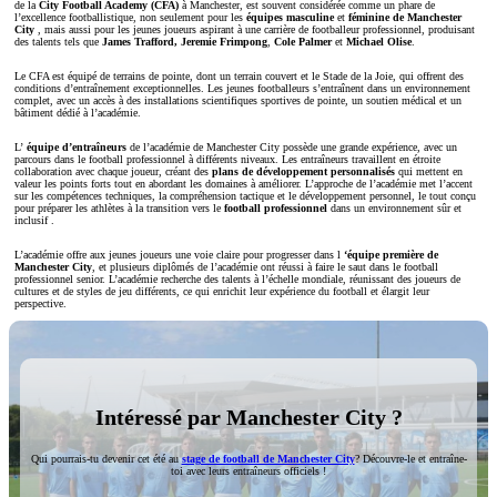
de la
City Football Academy (CFA)
à Manchester, est souvent considérée comme un phare de
l’excellence footballistique, non seulement pour les
équipes
masculine
et
féminine
de
Manchester
City
, mais aussi pour les jeunes joueurs aspirant à une carrière de footballeur professionnel, produisant
des talents tels que
James Trafford, Jeremie Frimpong
,
Cole Palmer
et
Michael Olise
.
Le CFA est équipé de terrains de pointe, dont un terrain couvert
et le Stade de la Joie, qui offrent des
conditions d’entraînement exceptionnelles. Les jeunes footballeurs s’entraînent dans un environnement
complet, avec un accès à des installations scientifiques sportives de pointe, un soutien médical et un
bâtiment dédié à l’académie.
L’
équipe d’entraîneurs
de l’académie de Manchester City possède une grande expérience, avec un
parcours dans le football professionnel à différents niveaux. Les entraîneurs travaillent en étroite
collaboration avec chaque joueur, créant des
plans de développement personnalisés
qui mettent en
valeur les points forts tout en abordant les domaines à améliorer. L’approche de l’académie met l’accent
sur les compétences techniques, la compréhension tactique et le développement personnel, le tout conçu
pour préparer les athlètes à la transition vers le
football professionnel
dans un environnement sûr et
inclusif
.
L’académie offre aux jeunes joueurs une voie claire pour progresser dans l
‘équipe première de
Manchester City
, et plusieurs diplômés de l’académie ont réussi à faire le saut dans le football
professionnel senior. L’académie recherche des talents à l’échelle mondiale, réunissant des joueurs de
cultures et de styles de jeu différents, ce qui enrichit leur expérience du football et élargit leur
perspective.
Intéressé par Manchester City ?
Qui pourrais-tu devenir cet été au
stage de football de Manchester City
? Découvre-le et entraîne-
toi avec leurs entraîneurs officiels !