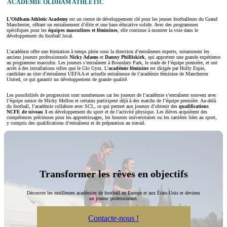
ACADÉMIE OLDHAM ATHLETIC
L’Oldham Athletic Academy
est un centre de développement clé pour les jeunes footballeurs du Grand
Manchester, offrant un entraînement d’élite et une base éducative solide. Avec des programmes
spécifiques pour les
équipes masculines et féminines
, elle continue à montrer la voie dans le
développement du football local.
L’académie offre une formation à temps plein sous la direction d’entraîneurs experts, notamment les
anciens joueurs professionnels
Nicky Adams
et
Danny Philliskirk
, qui apportent une grande expérience
au programme masculin. Les joueurs s’entraînent à Boundary Park, le stade de l’équipe première, et ont
accès à des installations telles que le Glo Gym. L’
académie féminine
est dirigée par Holly Espie,
candidate au titre d’entraîneur UEFA A et actuelle entraîneuse de l’académie féminine de Manchester
United, ce qui garantit un développement de grande qualité.
Les possibilités de progression sont nombreuses car les joueurs de l’académie s’entraînent souvent avec
l’équipe senior de Micky Mellon et certains participent déjà à des matchs de l’équipe première. Au-delà
du football, l’académie collabore avec SCL, ce qui permet aux joueurs d’obtenir des
qualifications
NCFE de niveau 3
en développement du sport et de l’activité physique. Les élèves acquièrent des
compétences précieuses pour les apprentissages, les bourses universitaires ou les carrières liées au sport,
y compris des qualifications d’entraîneur et de préparation au travail.
Transformer les rêves en objectifs
Découvre les meilleures académies de football en Europe et aux États-Unis et deviens
un joueur professionnel.
Contacte-nous !