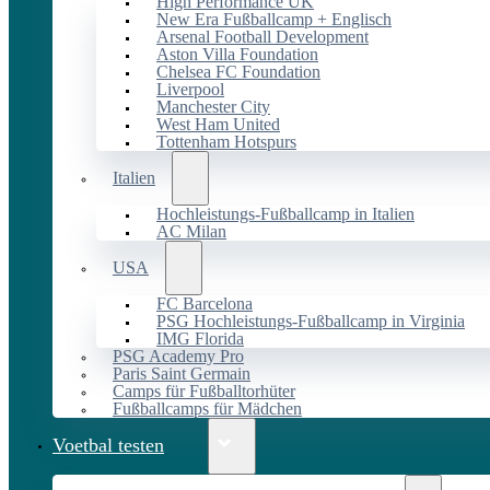
High Performance UK
New Era Fußballcamp + Englisch
Arsenal Football Development
Aston Villa Foundation
Chelsea FC Foundation
Liverpool
Manchester City
West Ham United
Tottenham Hotspurs
Italien
Hochleistungs-Fußballcamp in Italien
AC Milan
USA
FC Barcelona
PSG Hochleistungs-Fußballcamp in Virginia
IMG Florida
PSG Academy Pro
Paris Saint Germain
Camps für Fußballtorhüter
Fußballcamps für Mädchen
Voetbal testen