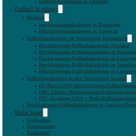
Fußball-Sichtungen in England
Fußball Academy
Spanien
Hochleistungsakademie in Barcelona
Hochleistungsakademie in Valencia
Fußballakademien im Vereinigten Königreich
Hochleistungs-Fußballakademie England
Hochleistungs-Fußballakademie in Schottla
Hochleistungs-Fußballakademie in Leiceste
Hochleistungs-Fußballakademie in Stamfor
Hochleistungs-Fußballakademie in Liverpo
Fußballakademien in den Vereinigten Staaten
FC Barça USA Hochleistungs-Fußballakad
IMG Florida Hochleistungs-Fußballakadem
PSG Academy USA – Profi-Fußballakadem
Hochleistungs-Fußballakademie in Cascais (Portu
Mehr Sport
Golfcamps
Tenniscamps
Basketball