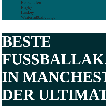
Reitschulen
Rugby
Hockey
Winterfußballcamps
BESTE
FUSSBALLAK
IN MANCHEST
DER ULTIMA