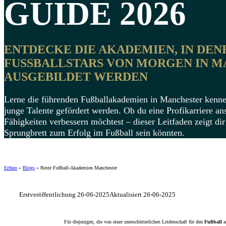
GUIDE 2026
ENTDECKE DIE AKADEMIEN, IN DEN
FUSSBALLSTARS VON MORGEN IN MA
USGEBILDET WERDEN
Lerne die führenden Fußballakademien in Manchester kenne
junge Talente gefördert werden. Ob du eine Profikarriere ans
Fähigkeiten verbessern möchtest – dieser Leitfaden zeigt di
Sprungbrett zum Erfolg im Fußball sein könnten.
Ertheo
»
Blogs
»
Beste Fußball-Akademien Manchester
Erstveröffentlichung 26-06-2025
Aktualisiert 26-06-2025
Für diejenigen, die von einer unerschütterlichen Leidenschaft für den
Fußball
a