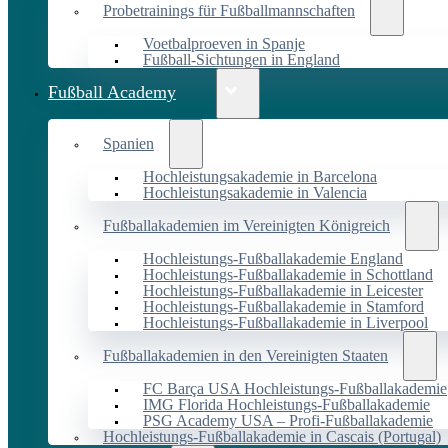
Probetrainings für Fußballmannschaften
Voetbalproeven in Spanje
Fußball-Sichtungen in England
Fußball Academy
Spanien
Hochleistungsakademie in Barcelona
Hochleistungsakademie in Valencia
Fußballakademien im Vereinigten Königreich
Hochleistungs-Fußballakademie England
Hochleistungs-Fußballakademie in Schottland
Hochleistungs-Fußballakademie in Leicester
Hochleistungs-Fußballakademie in Stamford
Hochleistungs-Fußballakademie in Liverpool
Fußballakademien in den Vereinigten Staaten
FC Barça USA Hochleistungs-Fußballakademie
IMG Florida Hochleistungs-Fußballakademie
PSG Academy USA – Profi-Fußballakademie
Hochleistungs-Fußballakademie in Cascais (Portugal)