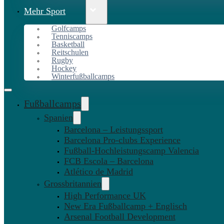
Mehr Sport
Golfcamps
Tenniscamps
Basketball
Reitschulen
Rugby
Hockey
Winterfußballcamps
Fußballcamps
Spanien
Barcelona – Leistungssport
Barcelona Pro-clubs Experience
Fußball-Hochleistungscamp Valencia
FCB Escola – Barcelona
Atlético de Madrid
Grossbritannien
High Performance UK
New Era Fußballcamp + Englisch
Arsenal Football Development