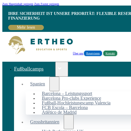
Zum Hauptinhalt springen
Zum Footer springen
IHRE SICHERHEIT IST UNSERE PRIORITÄT: FLEXIBLE RESE
INANZIERUNG
Mehr lesen
Über uns
Reservieren
Kontakt
Fußballcamps
Spanien
Barcelona – Leistungssport
Barcelona Pro-clubs Experience
Fußball-Hochleistungscamp Valencia
FCB Escola – Barcelona
Atlético de Madrid
Grossbritannien