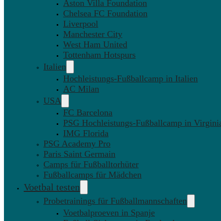
Aston Villa Foundation
Chelsea FC Foundation
Liverpool
Manchester City
West Ham United
Tottenham Hotspurs
Italien
Hochleistungs-Fußballcamp in Italien
AC Milan
USA
FC Barcelona
PSG Hochleistungs-Fußballcamp in Virgini
IMG Florida
PSG Academy Pro
Paris Saint Germain
Camps für Fußballtorhüter
Fußballcamps für Mädchen
Voetbal testen
Probetrainings für Fußballmannschaften
Voetbalproeven in Spanje