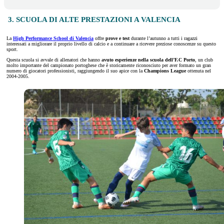
3. SCUOLA DI ALTE PRESTAZIONI A VALENCIA
La
High Performance School di Valencia
offre
prove e test
durante l’autunno a tutti i ragazzi
interessati a migliorare il proprio livello di calcio e a continuare a ricevere preziose conoscenze su questo
sport.
Questa scuola si avvale di allenatori che hanno
avuto esperienze nella scuola dell’F.C Porto
, un club
molto importante del campionato portoghese che è storicamente riconosciuto per aver formato un gran
numero di giocatori professionisti, raggiungendo il suo apice con la
Champions League
ottenuta nel
2004-2005.