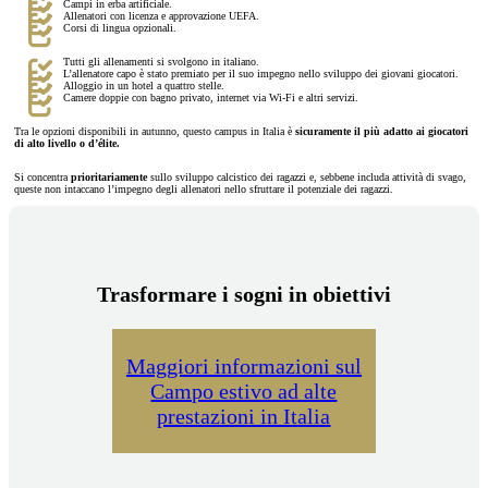
Campi in erba artificiale.
Allenatori con licenza e approvazione UEFA.
Corsi di lingua opzionali.
Tutti gli allenamenti si svolgono in italiano.
L’allenatore capo è stato premiato per il suo impegno nello sviluppo dei giovani giocatori.
Alloggio in un hotel a quattro stelle.
Camere doppie con bagno privato, internet via Wi-Fi e altri servizi.
Tra le opzioni disponibili in autunno, questo campus in Italia è
sicuramente il più adatto ai giocatori
di alto livello o d’élite.
Si concentra
prioritariamente
sullo sviluppo calcistico dei ragazzi e, sebbene includa attività di svago,
queste non intaccano l’impegno degli allenatori nello sfruttare il potenziale dei ragazzi.
Trasformare i sogni in obiettivi
Maggiori informazioni sul
Campo estivo ad alte
prestazioni in Italia