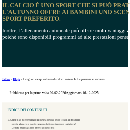
IL CALCIO È UNO SPORT CHE SI PUÒ PR
L'AUTUNNO OFFRE AI BAMBINI UNO SCE
SPORT PREFERITO.
Inoltre, l’allenamento autunnale può offrire molti vantaggi ai
poiché sono disponibili programmi ad alte prestazioni pensati
Ertheo
»
Blogs
»
I migliori campi autunno di calcio: scatena la tua passione in autunno!
Pubblicato per la prima volta 20-02-2026
Aggiornato 16-12-2025
INDICE DEI CONTENUTI
1. Campo ad alte prestazioni in una scuola pubblica in Inghilterra
perché allenarsi in questo campus ad alte prestazioni in Inghilterra?
Dettagli del programma offerto in questo test