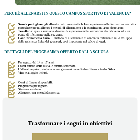
PERCHÉ ALLENARSI IN QUESTO CAMPUS SPORTIVO DI VALENCIA?
Scuola portoghese
: gli allenatori utilizzano tutta la loro esperienza nella formazione calcistica
portoghese per migliorare i metodi di allenamento e le esercitazioni anno dopo anno.
Traiettoria
: questa scuola ha decenni di esperienza nella formazione dei calciatori ed è un
punto di riferimento nella sua zona.
Condizionamento fisico
: Il metodo di allenamento si concentra fortemente sullo sviluppo
della resistenza fisica dei giocatori, così importante nel calcio di oggi.
DETTAGLI DEL PROGRAMMA OFFERTO DALLA SCUOLA
Per ragazzi dai 14 ai 17 anni.
I corsi durano dalle due alle quattro settimane.
L’allenatore principale ha allenato giocatori come Ruben Neves e Andre Silva.
Vitto e alloggio inclusi.
Corsi di lingua disponibili.
Programma per ragazze.
Strutture moderne.
Allenatori con mentalità sportiva.
Trasformare i sogni in obiettivi