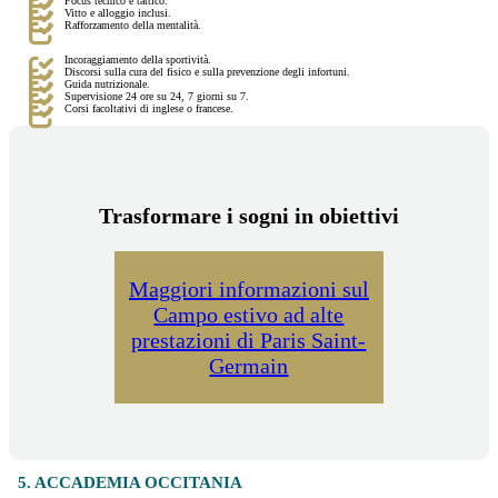
Focus tecnico e tattico.
Vitto e alloggio inclusi.
Rafforzamento della mentalità.
Incoraggiamento della sportività.
Discorsi sulla cura del fisico e sulla prevenzione degli infortuni.
Guida nutrizionale.
Supervisione 24 ore su 24, 7 giorni su 7.
Corsi facoltativi di inglese o francese.
Trasformare i sogni in obiettivi
Maggiori informazioni sul
Campo estivo ad alte
prestazioni di Paris Saint-
Germain
5. ACCADEMIA OCCITANIA