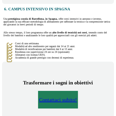
6. CAMPUS INTENSIVO IN SPAGNA
Una
prestigiosa scuola di Barcellona, in Spagna,
offre corsi intensivi in autunno e inverno,
applicando la sua efficace metodologia di allenamento per rafforzare la tecnica e la comprensione tattica
dei giocatori in brevi periodi di tempo.
Allo stesso tempo, il loro programma offre un
alto livello di tecnicità nei corsi
, tenendo conto del
livello dei bambini e analizzando le loro qualità per approcciarli con gli esercizi più adatti.
Corsi di una settimana.
Modalità ad alto rendimento per ragazzi dai 14 ai 21 anni.
Modalità di tecnificazione per bambini dai 6 ai 13 anni.
Residenza con supervisione 24 ore su 24 (opzionale)
Allenatori con licenza UEFA.
Accademia di grande prestigio con decenni di esperienza.
Trasformare i sogni in obiettivi
Contattaci subito!