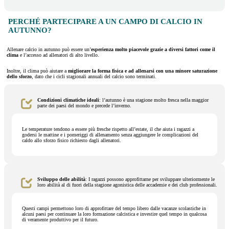
PERCHÉ PARTECIPARE A UN CAMPO DI CALCIO IN
AUTUNNO?
Allenare calcio in autunno può essere un’
esperienza molto piacevole grazie a diversi fattori come il
clima
e l’accesso ad allenatori di alto livello.
Inoltre, il clima può aiutare a
migliorare la forma fisica e ad allenarsi con una minore saturazione
dello sforzo
, dato che i cicli stagionali annuali del calcio sono terminati.
Condizioni climatiche ideali
: l’autunno è una stagione molto fresca nella maggior
parte dei paesi del mondo e precede l’inverno.
Le temperature tendono a essere più fresche rispetto all’estate, il che aiuta i ragazzi a
godersi le mattine e i pomeriggi di allenamento senza aggiungere le complicazioni del
caldo allo sforzo fisico richiesto dagli allenatori.
Sviluppo delle abilità
: I ragazzi possono approfittarne per sviluppare ulteriormente le
loro abilità al di fuori della stagione agonistica delle accademie e dei club professionali.
Questi campi permettono loro di approfittare del tempo libero dalle vacanze scolastiche in
alcuni paesi per continuare la loro formazione calcistica e investire quel tempo in qualcosa
di veramente produttivo per il futuro.