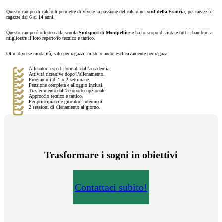
Questo campo di calcio ti permette di vivere la passione del calcio nel
sud della Francia
, per ragazzi e
ragazze dai 6 ai 14 anni.
Questo campo è offerto dalla scuola
Sudsport
di
Montpellier
e ha lo scopo di aiutare tutti i bambini a
migliorare il loro repertorio tecnico e tattico.
Offre diverse modalità, solo per ragazzi, miste o anche esclusivamente per ragazze.
Allenatori esperti formati dall’accademia.
Attività ricreative dopo l’allenamento.
Programmi di 1 o 2 settimane.
Pensione completa e alloggio inclusi.
Trasferimento dall’aeroporto opzionale.
Approccio tecnico e tattico.
Per principianti e giocatori intermedi.
2 sessioni di allenamento al giorno.
Trasformare i sogni in obiettivi
Contattaci subito!