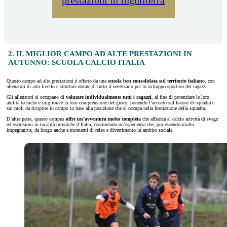
prestazioni in Inghilterra
2. IL MIGLIOR CAMPO AD ALTE PRESTAZIONI IN
AUTUNNO: SCUOLA CALCIO ITALIA
Questo campo ad alte prestazioni è offerto da una
scuola ben consolidata sul territorio italiano
, con
allenatori di alto livello e strutture dotate di tutto il necessario per lo sviluppo sportivo dei ragazzi.
Gli allenatori si occupano di
valutare individualmente tutti i ragazzi
, al fine di potenziare le loro
abilità tecniche e migliorare la loro comprensione del gioco, ponendo l’accento sul lavoro di squadra e
sui ruoli da ricoprire in campo in base alla posizione che si occupa nella formazione della squadra.
D’altra parte, questo campus
offre un’avventura molto completa
che affianca al calcio attività di svago
ed escursioni in località turistiche d’Italia, costituendo un’esperienza che, pur essendo molto
impegnativa, dà luogo anche a momenti di relax e divertimento in ambito sociale.