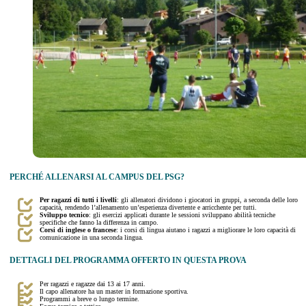
PERCHÉ ALLENARSI AL CAMPUS DEL PSG?
Per ragazzi di tutti i livelli
: gli allenatori dividono i giocatori in gruppi, a seconda delle loro
capacità, rendendo l’allenamento un’esperienza divertente e arricchente per tutti.
Sviluppo tecnico
: gli esercizi applicati durante le sessioni sviluppano abilità tecniche
specifiche che fanno la differenza in campo.
Corsi di inglese o francese
: i corsi di lingua aiutano i ragazzi a migliorare le loro capacità di
comunicazione in una seconda lingua.
DETTAGLI DEL PROGRAMMA OFFERTO IN QUESTA PROVA
Per ragazzi e ragazze dai 13 ai 17 anni.
Il capo allenatore ha un master in formazione sportiva.
Programmi a breve o lungo termine.