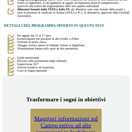
livello in Inghilterra, il che garantisce ai ragazzi un’esperienza piena di competitività e
sportività alla ricerca del miglioramento delle loro qualità individuali.
Allenatori formati dalla UEFA o dalla FA
: gli allenatori sono stati formati dalla scuola e
sono in possesso di certificati di licenza UEFA A o B o, in alternativa, approvati dalla Football
Association.
DETTAGLI DEL PROGRAMMA OFFERTO IN QUESTO TEST
Per ragazzi dai 12 ai 17 anni.
Esclusivamente per giocatori di alto livello o d’élite.
Strutture di prima classe.
Alloggio incluso presso la Oakham School in Inghilterra.
Alimentazione basata sullo sport ad alte prestazioni.
Guida nutrizionale.
Discorso sulla prevenzione degli infortuni.
Supervisione 24/7.
Attività ricreative ed escursioni.
Corsi di lingua opzionali.
Trasformare i sogni in obiettivi
Maggiori informazioni sul
Campo estivo ad alte