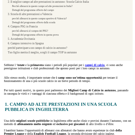
2. Il miglior campo ad alte prestazioni in autunno: Scuola Calcio Italia
Perché allenarsi in questo campo ad alte prestazioni in Italia?
Dettagli del programma offerto dal campo
3. Scuola di alte prestazioni a Valencia
perché allenarsi in questo campus sportivo di Valencia?
Dettagli del programma offerto dalla scuola
4. Campus PSG in Francia
perché allenarsi al campus del PSG?
Dettagli del programma offerto in questa prova
5. Accademia Occitania
6. Campus intensivo in Spagna
perché partecipare a un campo di calcio in autunno?
Tuo figlio merita il meglio, scegli il campo TOP in autunno
Sebbene l
‘estate
e la
primavera
siano i periodi più popolari per i
campi di calcio
, ci sono anche
prestigiose istituzioni e club professionali che aprono posti per i loro campi in autunno.
Allo stesso modo, è importante notare che
i camp sono un’ottima opportunità
per testare il
funzionamento di una o più scuole calcio in un breve periodo di tempo.
Per tutti questi motivi, in questo post parleremo dei
Migliori Camp di Calcio in autunno
, passando
in rassegna le virtù e i vantaggi di ciascuna offerta e il background di ogni istituto.
1. CAMPO AD ALTE PRESTAZIONI IN UNA SCUOLA
PUBBLICA IN INGHILTERRA
Una delle
migliori scuole pubbliche
in Inghilterra offre anche clinic e provini durante l’autunno, con un
metodo di
allenamento molto esigente
ed
esclusivo per giocatori
di alto livello o d’élite.
I bambini hanno l’opportunità di allenarsi con allenatori che hanno avuto esperienze in club
della
Premier League
e della
English Football League
, la seconda divisione del calcio inglese.