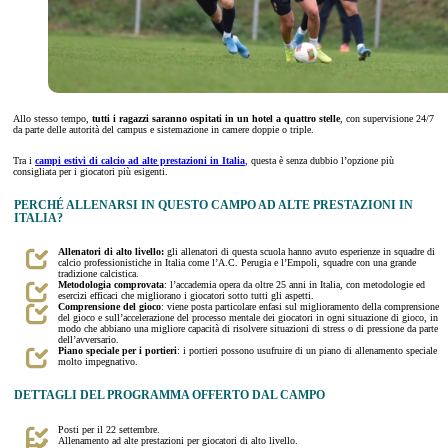
Allo stesso tempo,
tutti i ragazzi saranno ospitati in un hotel a quattro stelle
, con supervisione 24/7
da parte delle autorità del campus e sistemazione in camere doppie o triple.
Tra i
campi estivi di calcio ad alte prestazioni in Italia
, questa è senza dubbio l’opzione più
consigliata per i giocatori più esigenti.
PERCHÉ ALLENARSI IN QUESTO CAMPO AD ALTE PRESTAZIONI IN
ITALIA?
Allenatori di alto livello:
gli allenatori di questa scuola hanno avuto esperienze in squadre di
calcio professionistiche in Italia come l’A.C. Perugia e l’Empoli, squadre con una grande
tradizione calcistica.
Metodologia comprovata
: l’accademia opera da oltre 25 anni in Italia, con metodologie ed
esercizi efficaci che migliorano i giocatori sotto tutti gli aspetti.
Comprensione del gioco
: viene posta particolare enfasi sul miglioramento della comprensione
del gioco e sull’accelerazione del processo mentale dei giocatori in ogni situazione di gioco, in
modo che abbiano una migliore capacità di risolvere situazioni di stress o di pressione da parte
dell’avversario.
Piano speciale per i portieri
: i portieri possono usufruire di un piano di allenamento speciale
molto impegnativo.
DETTAGLI DEL PROGRAMMA OFFERTO DAL CAMPO
Posti per il 22 settembre.
Allenamento ad alte prestazioni per giocatori di alto livello.