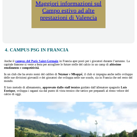
Maggiori informazioni sul
Campo estivo ad alte
prestazioni di Valencia
4. CAMPUS PSG IN FRANCIA
Anche il
campus del Paris Saint-Germain
in Francia apre posti per i giocatori durante l’autunno. La
capitale francese si veste a festa per accogliere le future stelle del calcio in un camp di
altissimo
rendimento
e
competitività
.
In un club che ha avuto nomi del calibro di
Neymar
e
Mbappé
, il club si impegna anche nello sviluppo
delle sue divisioni giovanili e dei giocatori che sviluppa nelle sue scuole, sia in Francia che nel resto del
mondo.
Il loro metodo di allenamento,
approvato dallo
staff tecnico
guidato dall’allenatore spagnolo
Luis
Enrique
, sviluppa i ragazzi sia dal punto di vista tecnico che tattico per prepararli al ritmo veloce del
calcio di oggi.