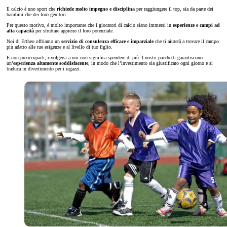
Il calcio è uno sport che
richiede molto impegno e disciplina
per raggiungere il top, sia da parte dei
bambini che dei loro genitori.
Per questo motivo, è molto importante che i giocatori di calcio siano immersi in
esperienze e campi ad
alta capacità
per sfruttare appieno il loro potenziale.
Noi di Ertheo offriamo un
servizio di consulenza efficace e imparziale
che ti aiuterà a trovare il campo
più adatto alle tue esigenze e al livello di tuo figlio.
E non preoccuparti, rivolgersi a noi non significa spendere di più. I nostri pacchetti garantiscono
un’
esperienza altamente soddisfacente
, in modo che l’investimento sia giustificato ogni giorno e si
traduca in divertimento per i ragazzi.