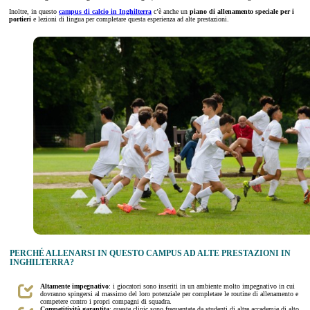
Inoltre, in questo
campus di calcio in Inghilterra
c’è anche un
piano di allenamento speciale per i
portieri
e lezioni di lingua per completare questa esperienza ad alte prestazioni.
PERCHÉ ALLENARSI IN QUESTO CAMPUS AD ALTE PRESTAZIONI IN
INGHILTERRA?
Altamente impegnativo
: i giocatori sono inseriti in un ambiente molto impegnativo in cui
dovranno spingersi al massimo del loro potenziale per completare le routine di allenamento e
competere contro i propri compagni di squadra.
Competitività garantita
: queste clinic sono frequentate da studenti di altre accademie di alto