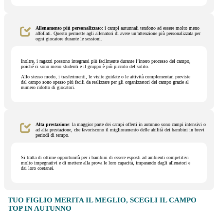
Allenamento più personalizzato
: i campi autunnali tendono ad essere molto meno
affollati. Questo permette agli allenatori di avere un’attenzione più personalizzata per
ogni giocatore durante le sessioni.
Inoltre, i ragazzi possono integrarsi più facilmente durante l’intero processo del campo,
poiché ci sono meno studenti e il gruppo è più piccolo del solito.
Allo stesso modo, i trasferimenti, le visite guidate o le attività complementari previste
dal campo sono spesso più facili da realizzare per gli organizzatori del campo grazie al
numero ridotto di giocatori.
Alta prestazione
: la maggior parte dei campi offerti in autunno sono campi intensivi o
ad alta prestazione, che favoriscono il miglioramento delle abilità dei bambini in brevi
periodi di tempo.
Si tratta di ottime opportunità per i bambini di essere esposti ad ambienti competitivi
molto impegnativi e di mettere alla prova le loro capacità, imparando dagli allenatori e
dai loro coetanei.
TUO FIGLIO MERITA IL MEGLIO, SCEGLI IL CAMPO
TOP IN AUTUNNO