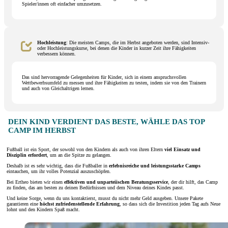
Spieler/innen oft einfacher umzusetzen.
Hochleistung
: Die meisten Camps, die im Herbst angeboten werden, sind Intensiv-
oder Hochleistungskurse, bei denen die Kinder in kurzer Zeit ihre Fähigkeiten
verbessern können.
Das sind hervorragende Gelegenheiten für Kinder, sich in einem anspruchsvollen
Wettbewerbsumfeld zu messen und ihre Fähigkeiten zu testen, indem sie von den Trainern
und auch von Gleichaltrigen lernen.
DEIN KIND VERDIENT DAS BESTE, WÄHLE DAS TOP
CAMP IM HERBST
Fußball ist ein Sport, der sowohl von den Kindern als auch von ihren Eltern
viel Einsatz und
Disziplin erfordert
, um an die Spitze zu gelangen.
Deshalb ist es sehr wichtig, dass die Fußballer in
erlebnisreiche und leistungsstarke Camps
eintauchen, um ihr volles Potenzial auszuschöpfen.
Bei Ertheo bieten wir einen
effektiven und unparteiischen Beratungsservice
, der dir hilft, das Camp
zu finden, das am besten zu deinen Bedürfnissen und dem Niveau deines Kindes passt.
Und keine Sorge, wenn du uns kontaktierst, musst du nicht mehr Geld ausgeben. Unsere Pakete
garantieren eine
höchst zufriedenstellende Erfahrung
, so dass sich die Investition jeden Tag aufs Neue
lohnt und den Kindern Spaß macht.