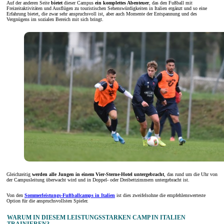
Auf der anderen Seite
bietet
dieser Campus
ein komplettes Abenteuer
, das den Fußball mit
Freizeitaktivitäten und Ausflügen zu touristischen Sehenswürdigkeiten in Italien ergänzt und so eine
Erfahrung bietet, die zwar sehr anspruchsvoll ist, aber auch Momente der Entspannung und des
Vergnügens im sozialen Bereich mit sich bringt.
Gleichzeitig
werden alle Jungen in einem Vier-Sterne-Hotel untergebracht
, das rund um die Uhr von
der Campusleitung überwacht wird und in Doppel- oder Dreibettzimmern untergebracht ist.
Von den
Sommerleistungs-Fußballcamps in Italien
ist dies zweifelsohne die empfehlenswerteste
Option für die anspruchsvollsten Spieler.
WARUM IN DIESEM LEISTUNGSSTARKEN CAMP IN ITALIEN