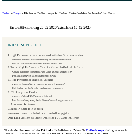
Ertheo
»
Blogs
»
Die besten Fußballcamps im Herbst: Entfessle deine Leidenschaft im Herbst!
Erstveröffentlichung 20-02-2026
Aktualisiert 16-12-2025
INHALTSÜBERSICHT
1. High Performance Camp an einer öffentlichen Schule in England
warum in diesem Hochleistungscamp in England trainieren?
Details zum angebotenen Programm in diesem Test
2. Bestes High Performance Camp im Herbst: Fußballschule Italien
Warum in diesem leistungsstarken Camp in Italien trainieren?
Details zu dem vom Camp angebotenen Plan
3. High Performance School in Valencia
warum in diesem Sportcampus in Valencia trainieren?
Details des von der Schule angebotenen Programms
4. PSG Campus in Frankreich
warum auf dem PSG-Campus trainieren?
Details zum Programm, das in diesem Versuch angeboten wird
5. Akademie Okzitanien
6. Intensiv-Campus in Spanien
warum sollte man im Herbst in ein Fußballcamp gehen?
Dein Kind verdient das Beste, wähle das TOP Camp im Herbst
Obwohl
der Sommer
und das
Frühjahr
die beliebtesten Zeiten für
Fußballcamps
sind, gibt es auch
renommierte Institutionen und Profivereine, die im Herbst Plätze für ihre Camps öffnen.