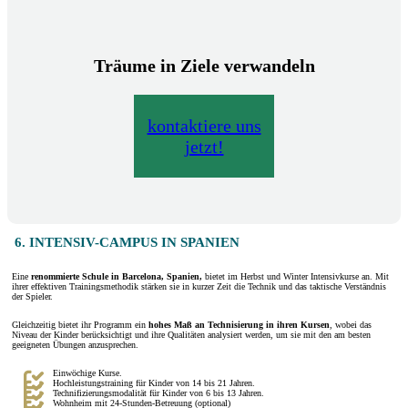
Träume in Ziele verwandeln
kontaktiere uns
jetzt!
6. INTENSIV-CAMPUS IN SPANIEN
Eine
renommierte Schule in Barcelona, Spanien,
bietet im Herbst und Winter Intensivkurse an. Mit
ihrer effektiven Trainingsmethodik stärken sie in kurzer Zeit die Technik und das taktische Verständnis
der Spieler.
Gleichzeitig bietet ihr Programm ein
hohes Maß an Technisierung in ihren Kursen
, wobei das
Niveau der Kinder berücksichtigt und ihre Qualitäten analysiert werden, um sie mit den am besten
geeigneten Übungen anzusprechen.
Einwöchige Kurse.
Hochleistungstraining für Kinder von 14 bis 21 Jahren.
Technifizierungsmodalität für Kinder von 6 bis 13 Jahren.
Wohnheim mit 24-Stunden-Betreuung (optional)