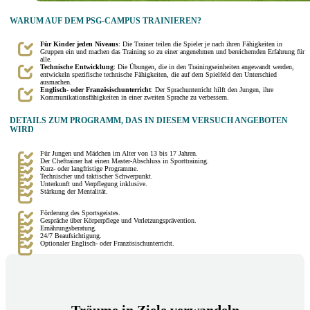
WARUM AUF DEM PSG-CAMPUS TRAINIEREN?
Für Kinder jeden Niveaus
: Die Trainer teilen die Spieler je nach ihren Fähigkeiten in
Gruppen ein und machen das Training so zu einer angenehmen und bereichernden Erfahrung für
alle.
Technische Entwicklung
: Die Übungen, die in den Trainingseinheiten angewandt werden,
entwickeln spezifische technische Fähigkeiten, die auf dem Spielfeld den Unterschied
ausmachen.
Englisch- oder Französischunterricht
: Der Sprachunterricht hilft den Jungen, ihre
Kommunikationsfähigkeiten in einer zweiten Sprache zu verbessern.
DETAILS ZUM PROGRAMM, DAS IN DIESEM VERSUCH ANGEBOTEN
WIRD
Für Jungen und Mädchen im Alter von 13 bis 17 Jahren.
Der Cheftrainer hat einen Master-Abschluss in Sporttraining.
Kurz- oder langfristige Programme.
Technischer und taktischer Schwerpunkt.
Unterkunft und Verpflegung inklusive.
Stärkung der Mentalität.
Förderung des Sportsgeistes.
Gespräche über Körperpflege und Verletzungsprävention.
Ernährungsberatung.
24/7 Beaufsichtigung.
Optionaler Englisch- oder Französischunterricht.