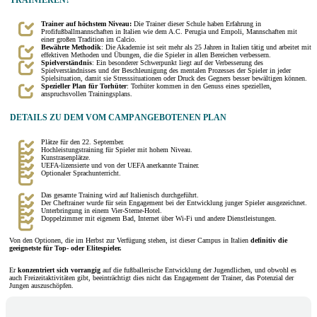
TRAINIEREN?
Trainer auf höchstem Niveau:
Die Trainer dieser Schule haben Erfahrung in
Profifußballmannschaften in Italien wie dem A.C. Perugia und Empoli, Mannschaften mit
einer großen Tradition im Calcio.
Bewährte Methodik
: Die Akademie ist seit mehr als 25 Jahren in Italien tätig und arbeitet mit
effektiven Methoden und Übungen, die die Spieler in allen Bereichen verbessern.
Spielverständnis
: Ein besonderer Schwerpunkt liegt auf der Verbesserung des
Spielverständnisses und der Beschleunigung des mentalen Prozesses der Spieler in jeder
Spielsituation, damit sie Stresssituationen oder Druck des Gegners besser bewältigen können.
Spezieller Plan für Torhüter
: Torhüter kommen in den Genuss eines speziellen,
anspruchsvollen Trainingsplans.
DETAILS ZU DEM VOM CAMP ANGEBOTENEN PLAN
Plätze für den 22. September.
Hochleistungstraining für Spieler mit hohem Niveau.
Kunstrasenplätze.
UEFA-lizensierte und von der UEFA anerkannte Trainer.
Optionaler Sprachunterricht.
Das gesamte Training wird auf Italienisch durchgeführt.
Der Cheftrainer wurde für sein Engagement bei der Entwicklung junger Spieler ausgezeichnet.
Unterbringung in einem Vier-Sterne-Hotel.
Doppelzimmer mit eigenem Bad, Internet über Wi-Fi und andere Dienstleistungen.
Von den Optionen, die im Herbst zur Verfügung stehen, ist dieser Campus in Italien
definitiv die
geeignetste für Top- oder Elitespieler.
Er
konzentriert sich vorrangig
auf die fußballerische Entwicklung der Jugendlichen, und obwohl es
auch Freizeitaktivitäten gibt, beeinträchtigt dies nicht das Engagement der Trainer, das Potenzial der
Jungen auszuschöpfen.