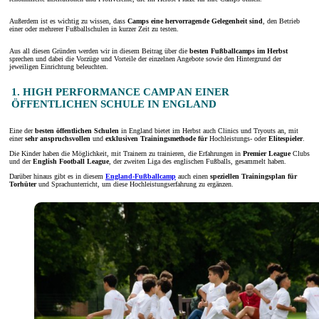
Außerdem ist es wichtig zu wissen, dass
Camps eine hervorragende Gelegenheit sind
, den Betrieb
einer oder mehrerer Fußballschulen in kurzer Zeit zu testen.
Aus all diesen Gründen werden wir in diesem Beitrag über die
besten Fußballcamps im Herbst
sprechen und dabei die Vorzüge und Vorteile der einzelnen Angebote sowie den Hintergrund der
jeweiligen Einrichtung beleuchten.
1. HIGH PERFORMANCE CAMP AN EINER
ÖFFENTLICHEN SCHULE IN ENGLAND
Eine der
besten öffentlichen Schulen
in England bietet im Herbst auch Clinics und Tryouts an, mit
einer
sehr anspruchsvollen
und
exklusiven
Trainingsmethode
für
Hochleistungs- oder
Elitespieler
.
Die Kinder haben die Möglichkeit, mit Trainern zu trainieren, die Erfahrungen in
Premier League
Clubs
und der
English Football League
, der zweiten Liga des englischen Fußballs, gesammelt haben.
Darüber hinaus gibt es in diesem
England-Fußballcamp
auch einen
speziellen Trainingsplan für
Torhüter
und Sprachunterricht, um diese Hochleistungserfahrung zu ergänzen.