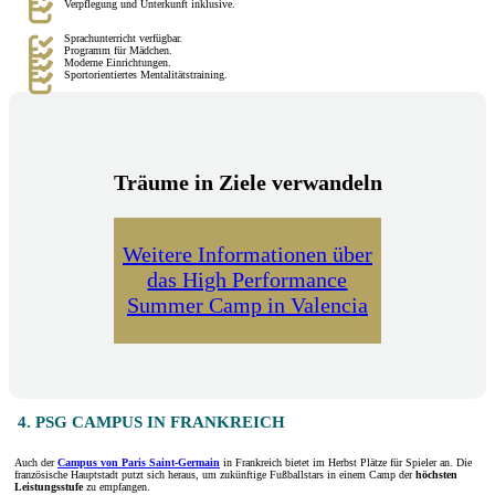
Verpflegung und Unterkunft inklusive.
Sprachunterricht verfügbar.
Programm für Mädchen.
Moderne Einrichtungen.
Sportorientiertes Mentalitätstraining.
Träume in Ziele verwandeln
Weitere Informationen über
das High Performance
Summer Camp in Valencia
4. PSG CAMPUS IN FRANKREICH
Auch der
Campus von Paris Saint-Germain
in Frankreich bietet im Herbst Plätze für Spieler an. Die
französische Hauptstadt putzt sich heraus, um zukünftige Fußballstars in einem Camp der
höchsten
Leistungsstufe
zu empfangen.