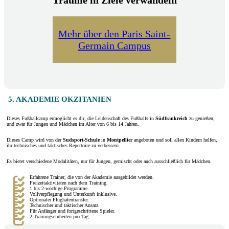
Träume in Ziele verwandeln
Mehr über den Paris Saint-
Germain Campus
5. AKADEMIE OKZITANIEN
Dieses Fußballcamp ermöglicht es dir, die Leidenschaft des Fußballs in
Südfrankreich
zu genießen,
und zwar für Jungen und Mädchen im Alter von 6 bis 14 Jahren.
Dieses Camp wird von der
Sudsport-Schule
in
Montpellier
angeboten und soll allen Kindern helfen,
ihr technisches und taktisches Repertoire zu verbessern.
Es bietet verschiedene Modalitäten, nur für Jungen, gemischt oder auch ausschließlich für Mädchen.
Erfahrene Trainer, die von der Akademie ausgebildet werden.
Freizeitaktivitäten nach dem Training.
1 bis 2-wöchige Programme.
Vollverpflegung und Unterkunft inklusive.
Optionaler Flughafentransfer.
Technischer und taktischer Ansatz.
Für Anfänger und fortgeschrittene Spieler.
2 Trainingseinheiten pro Tag.