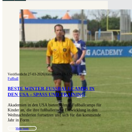
Veröffentlicht 27-03-2026
|
Aktualisiert 16-12-2025
Fußball
BESTE WINTER-FUSSBALLCAMPS IN D
EN USA – SPASS UND TRAINING
Akademien in den USA bieten Winter-Fußballcamps für
Kinder an, die ihre fußballerische Entwicklung in den
Weihnachtsferien fortsetzen und sich für das kommende
Jahr in Form…
Mehr lesen