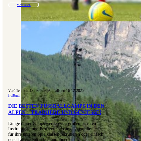
Mehr lesen
Veröffentlicht 13-03-2026
|
Aktualisiert 16-12-2025
Fußball
DIE BESTEN FUSSBALLCAMPS IN DEN A
LPEN – TRAINIERE UND GENIESSE!
Einige dieser Camps werden von großen privaten
Institutionen und Profivereinen angeboten, die Perlen
für ihre unteren Spielklassen rekrutieren oder einfach
neue Talente entdecken und ihnen…