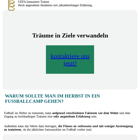
UEFA-lizenzierte Trainer.
Hoch angesehene Akademie mit jahrzehntelanger Erfahrung.
Träume in Ziele verwandeln
kontaktiere uns
jetzt!
WARUM SOLLTE MAN IM HERBST IN EIN
FUSSBALLCAMP GEHEN?
Fußball im Herbst zu trainieren, kann
aufgrund verschiedener Faktoren wie dem Wetter
und dem
Zugang zu hochkarätigen Trainern eine
sehr angenehme Erfahrung
sein.
Außerdem kann das Wetter dazu beitragen,
die Fitness zu verbessern und mit weniger Anstrengung
zu trainieren
, da die jährlichen Saisonzyklen im Fußball vorbei sind.