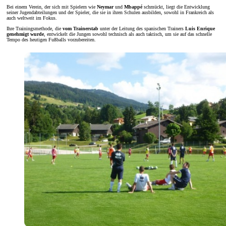
Bei einem Verein, der sich mit Spielern wie
Neymar
und
Mbappé
schmückt, liegt die Entwicklung
seiner Jugendabteilungen und der Spieler, die sie in ihren Schulen ausbilden, sowohl in Frankreich als
auch weltweit im Fokus.
Ihre Trainingsmethode, die
vom
Trainerstab
unter der Leitung des spanischen Trainers
Luis Enrique
genehmigt wurde
, entwickelt die Jungen sowohl technisch als auch taktisch, um sie auf das schnelle
Tempo des heutigen Fußballs vorzubereiten.