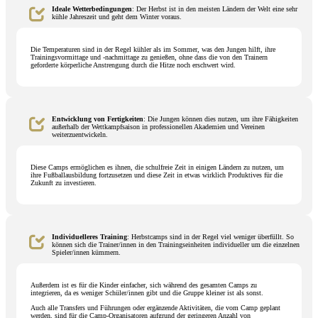
Ideale Wetterbedingungen
: Der Herbst ist in den meisten Ländern der Welt eine sehr
kühle Jahreszeit und geht dem Winter voraus.
Die Temperaturen sind in der Regel kühler als im Sommer, was den Jungen hilft, ihre
Trainingsvormittage und -nachmittage zu genießen, ohne dass die von den Trainern
geforderte körperliche Anstrengung durch die Hitze noch erschwert wird.
Entwicklung von Fertigkeiten
: Die Jungen können dies nutzen, um ihre Fähigkeiten
außerhalb der Wettkampfsaison in professionellen Akademien und Vereinen
weiterzuentwickeln.
Diese Camps ermöglichen es ihnen, die schulfreie Zeit in einigen Ländern zu nutzen, um
ihre Fußballausbildung fortzusetzen und diese Zeit in etwas wirklich Produktives für die
Zukunft zu investieren.
Individuelleres Training
: Herbstcamps sind in der Regel viel weniger überfüllt. So
können sich die Trainer/innen in den Trainingseinheiten individueller um die einzelnen
Spieler/innen kümmern.
Außerdem ist es für die Kinder einfacher, sich während des gesamten Camps zu
integrieren, da es weniger Schüler/innen gibt und die Gruppe kleiner ist als sonst.
Auch alle Transfers und Führungen oder ergänzende Aktivitäten, die vom Camp geplant
werden, sind für die Camp-Organisatoren aufgrund der geringeren Anzahl von