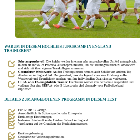
WARUM IN DIESEM HOCHLEISTUNGSCAMP IN ENGLAND
TRAINIEREN?
Sehr anspruchsvoll
: Die Spieler werden in einem sehr anspruchsvollen Umfeld untergebracht,
in dem sie ihr volles Potenzial ausschöpfen müssen, um die Trainingsroutinen zu absolvieren
und sich mit ihren eigenen Teamkollegen zu messen.
Garantierter Wettbewerb
: An den Trainingskursen nehmen auch Schüler aus anderen Top-
Akademien in England teil. Das garantiert, dass die Jugendlichen eine Erfahrung voller
Wettbewerb und Sportlichkeit machen, um ihre individuellen Qualitäten zu verbessern.
UEFA- oder FA-ausgebildete Trainer
: Die Trainer wurden von der Schule ausgebildet und
verfügen über eine UEFA A- oder B-Lizenz oder sind alternativ vom Fußballverband
zugelassen.
DETAILS ZUM ANGEBOTENEN PROGRAMM IN DIESEM TEST
Für 12- bis 17-Jährige.
Ausschließlich für Spitzensportler oder Elitespieler.
Erstklassige Einrichtungen.
Inklusive Unterkunft in der Oakham School in England.
Verpflegung auf der Grundlage des Hochleistungssports.
Ernährungsberatung.
Gespräche zur Verletzungsprävention.