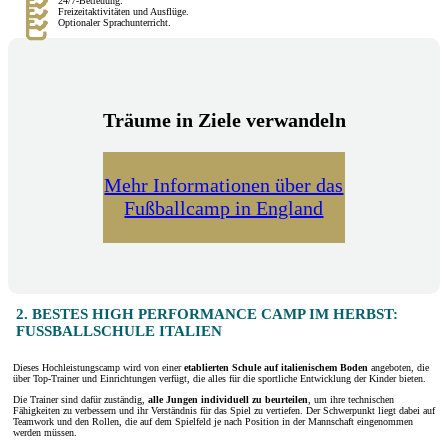
24/7-Betreuung.
Freizeitaktivitäten und Ausflüge.
Optionaler Sprachunterricht.
Träume in Ziele verwandeln
Mehr Informationen über das
Fußballcamp in England
2. BESTES HIGH PERFORMANCE CAMP IM HERBST:
FUSSBALLSCHULE ITALIEN
Dieses Hochleistungscamp wird von einer
etablierten Schule auf italienischem Boden
angeboten, die
über Top-Trainer und Einrichtungen verfügt, die alles für die sportliche Entwicklung der Kinder bieten.
Die Trainer sind dafür zuständig,
alle Jungen individuell zu beurteilen
, um ihre technischen
Fähigkeiten zu verbessern und ihr Verständnis für das Spiel zu vertiefen. Der Schwerpunkt liegt dabei auf
Teamwork und den Rollen, die auf dem Spielfeld je nach Position in der Mannschaft eingenommen
werden müssen.