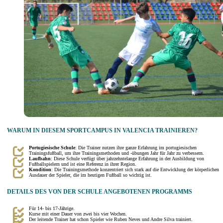
WARUM IN DIESEM SPORTCAMPUS IN VALENCIA TRAINIEREN?
Portugiesische Schule
: Die Trainer nutzen ihre ganze Erfahrung im portugiesischen
Trainingsfußball, um ihre Trainingsmethoden und -übungen Jahr für Jahr zu verbessern.
Laufbahn
: Diese Schule verfügt über jahrzehntelange Erfahrung in der Ausbildung von
Fußballspielern und ist eine Referenz in ihrer Region.
Kondition
: Die Trainingsmethode konzentriert sich stark auf die Entwicklung der körperlichen
Ausdauer der Spieler, die im heutigen Fußball so wichtig ist.
DETAILS DES VON DER SCHULE ANGEBOTENEN PROGRAMMS
Für 14- bis 17-Jährige.
Kurse mit einer Dauer von zwei bis vier Wochen.
Der leitende Trainer hat schon Spieler wie Ruben Neves und Andre Silva trainiert.