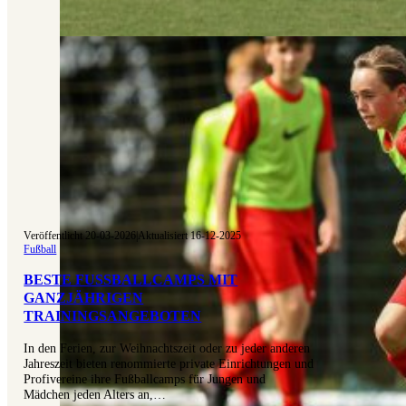
Veröffentlicht 20-03-2026
|
Aktualisiert 16-12-2025
Fußball
BESTE FUSSBALLCAMPS MIT G
ANZJÄHRIGEN T
RAININGSANGEBOTEN
In den Ferien, zur Weihnachtszeit oder zu jeder anderen
Jahreszeit bieten renommierte private Einrichtungen und
Profivereine ihre Fußballcamps für Jungen und
Mädchen jeden Alters an,…