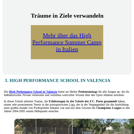
Träume in Ziele verwandeln
Mehr über das High
Performance Summer Camp
in Italien
3. HIGH PERFORMANCE SCHOOL IN VALENCIA
Die
High Performance School in Valencia
bietet im Herbst
Probetrainings
für alle Jungen an, die ihr
fußballerisches Niveau verbessern und weiterhin wertvolles Wissen über den Sport erhalten möchten.
In dieser Schule arbeiten Trainer, die
Erfahrungen in der Schule des F.C. Porto gesammelt
haben,
einem sehr prominenten Verein in der portugiesischen Liga, der in der Vergangenheit für die Ausbildung
einer großen Anzahl von Profispielern bekannt war und mit dem Gewinn der
Champions League
in den
Jahren 2004-2005 seinen Höhepunkt erreichte.