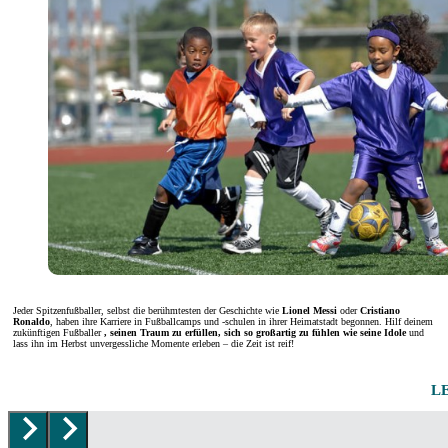
Jeder Spitzenfußballer, selbst die berühmtesten der Geschichte wie
Lionel Messi
oder
Cristiano
Ronaldo
, haben ihre Karriere in Fußballcamps und -schulen in ihrer Heimatstadt begonnen. Hilf deinem
zukünftigen Fußballer
, seinen Traum zu erfüllen, sich so großartig zu fühlen wie seine Idole
und
lass ihn im Herbst unvergessliche Momente erleben – die Zeit ist reif!
L