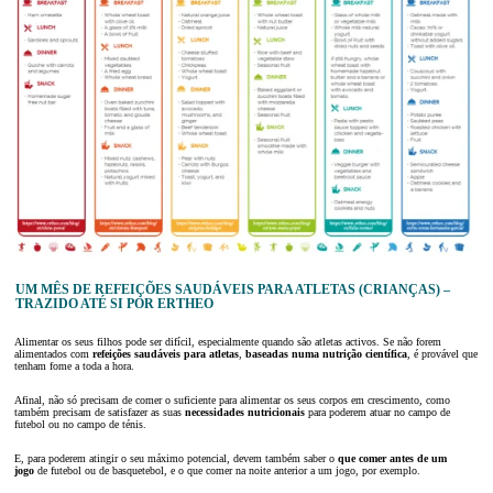
UM MÊS DE REFEIÇÕES SAUDÁVEIS PARA ATLETAS (CRIANÇAS) –
TRAZIDO ATÉ SI POR ERTHEO
Alimentar os seus filhos pode ser difícil, especialmente quando são atletas activos. Se não forem
alimentados com
refeições saudáveis para atletas
,
baseadas numa nutrição científica
, é provável que
tenham fome a toda a hora.
Afinal, não só precisam de comer o suficiente para alimentar os seus corpos em crescimento, como
também precisam de satisfazer as suas
necessidades nutricionais
para poderem atuar no campo de
futebol ou no campo de ténis.
E, para poderem atingir o seu máximo potencial, devem também saber o
que comer antes de um
jogo
de futebol ou de basquetebol, e o que comer na noite anterior a um jogo, por exemplo.