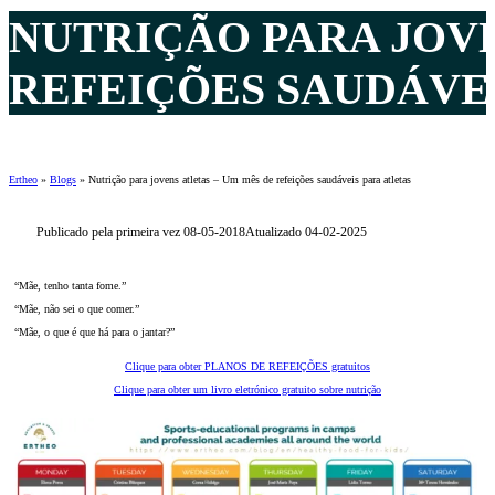
NUTRIÇÃO PARA JOVE
REFEIÇÕES SAUDÁVEI
Ertheo
»
Blogs
»
Nutrição para jovens atletas – Um mês de refeições saudáveis para atletas
Publicado pela primeira vez 08-05-2018
Atualizado 04-02-2025
“Mãe, tenho tanta fome.”
“Mãe, não sei o que comer.”
“Mãe, o que é que há para o jantar?”
Clique para obter PLANOS DE REFEIÇÕES gratuitos
Clique para obter um livro eletrónico gratuito sobre nutrição