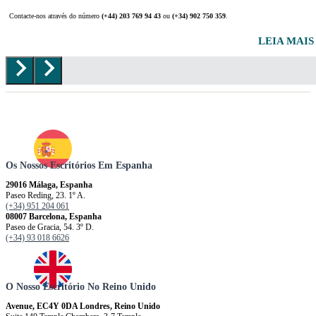
Contacte-nos através do número
(+44) 203 769 94 43
ou
(+34) 902 750 359
.
LEIA MAI
Os Nossos Escritórios Em Espanha
29016 Málaga, Espanha
Paseo Reding, 23. 1º A.
(+34) 951 204 061
08007 Barcelona, ​​​​​Espanha
Paseo de Gracia, 54. 3º D.
(+34) 93 018 6626
O Nosso Escritório No Reino Unido
Avenue, EC4Y 0DA Londres, Reino Unido