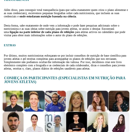
Além disso, para conseguir total transparência (para que saiba exatamente quem criou o plano alimentar e
as suas credenciais), escrevemos pequenas biografias sobre cada nutricionista, que incluem as suas
credenciais e
onde estudaram nutrição baseada na ciência
.
Desta forma, sabe exatamente de onde vem a informação e pode fazer pesquisas adicionais sobre o
nutricionista e as suas ideias sobre nutrição para jovens atletas, se assim o desejar. Encontrará
uma
ligação na parte inferior de cada plano de refeições
para atletas activos no calendário que pode
visitar para obter mais informações sobre o autor do plano de refeições.
EXTRAS
Por último, muitos nutricionistas esforçaram-se por incluir conselhos de nutrição de base científica para
jovens atletas e até receitas completas para acompanhar os planos de refeições que nos enviaram.
Simplesmente não podíamos ocultar-lhe informação tão valiosa. Por isso, decidimos criar este livro
eletrónico completo com a biografia e as credenciais de cada colaborador, dicas e conselhos para jovens
atletas, receitas e, claro, planos diários de refeições saudáveis para atletas.
CONHEÇA OS PARTICIPANTES (ESPECIALISTAS EM NUTRIÇÃO PARA
JOVENS ATLETAS)