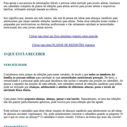
Para apoiar a sua procura de informações fiáveis e precisas sobre nutrição para jovens atletas, reunimos
um calendário completo de planos de refeições para atletas activos para jovens atletas e respectivas
famílias, utilizando nutrição baseada na ciência.
Isto significa que, durante um mês inteiro, não terá de pensar em ideias para almoços saudáveis para
adolescentes que sejam também refeições saudáveis para atletas. Todas estas refeições foram criadas e
preparadas por nutricionistas ou dietistas profissionais e vão certamente satisfazer as necessidades
nutricionais dos seus jovens atletas activos.
Clique para obter um livro eletrónico gratuito sobre nutrição
Clique para obter PLANOS DE REFEIÇÕES gratuitos
O QUE ESTÁ A RECEBER
VERSATILIDADE
Concebemos estes planos de refeições para serem versáteis, de modo a que
todos os membros da
família os possam utilizar
para satisfazer as suas
necessidades nutricionais pessoais
. De facto, a
versatilidade é a principal razão pela qual decidimos não incluir o tamanho das porções no calendário. Ao
ajustar o tamanho das porções de cada refeição, este calendário mensal de refeições saudáveis para atletas
pode ser utilizado por
crianças, adolescentes e adultos de diferentes alturas, pesos e níveis de
atividade física diária
.
Cada plano inclui
pequeno-almoço, almoço, jantar e um lanche
. Naturalmente, se uma das refeições
não lhe parecer particularmente apetitosa, pode trocá-la por outra refeição que lhe agrade.
Pode utilizar o calendário para obter ideias simples de almoços saudáveis para adolescentes ou até ideias
de almoços escolares vegetarianos. Ou, pode simplesmente consultar o calendário quando se pergunta “O
que é que eu como ao almoço?” O calendário é muito versátil. Utilize-o da forma que mais lhe convier!
TRANSPARÊNCIA