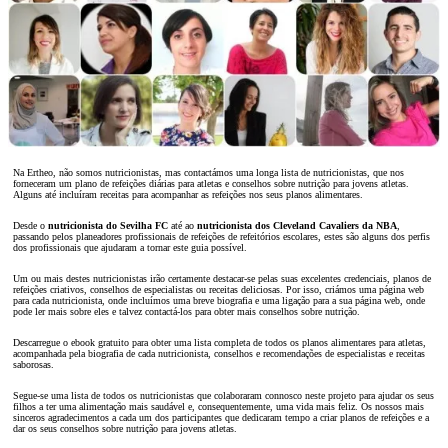
Na Ertheo, não somos nutricionistas, mas contactámos uma longa lista de nutricionistas, que nos
forneceram um plano de refeições diárias para atletas e conselhos sobre nutrição para jovens atletas.
Alguns até incluíram receitas para acompanhar as refeições nos seus planos alimentares.
Desde o
nutricionista do Sevilha FC
até ao
nutricionista dos Cleveland Cavaliers da NBA
,
passando pelos planeadores profissionais de refeições de refeitórios escolares, estes são alguns dos perfis
dos profissionais que ajudaram a tornar este guia possível.
Um ou mais destes nutricionistas irão certamente destacar-se pelas suas excelentes credenciais, planos de
refeições criativos, conselhos de especialistas ou receitas deliciosas. Por isso, criámos uma página web
para cada nutricionista, onde incluímos uma breve biografia e uma ligação para a sua página web, onde
pode ler mais sobre eles e talvez contactá-los para obter mais conselhos sobre nutrição.
Descarregue o ebook gratuito para obter uma lista completa de todos os planos alimentares para atletas,
acompanhada pela biografia de cada nutricionista, conselhos e recomendações de especialistas e receitas
saborosas.
Segue-se uma lista de todos os nutricionistas que colaboraram connosco neste projeto para ajudar os seus
filhos a ter uma alimentação mais saudável e, consequentemente, uma vida mais feliz. Os nossos mais
sinceros agradecimentos a cada um dos participantes que dedicaram tempo a criar planos de refeições e a
dar os seus conselhos sobre nutrição para jovens atletas.