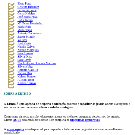
Elena Perea
Cristina Blázquez
Felipe del Valle
Gema Hidalgo
José María Puya
Lidia Tormo
Mª Teresa Hernández
María Rojo
Marta Tejón
Antonio Ballesteros
Zairen Mindfit
Yo Isasi
Jordi Costa
Natalia Calvet
Natalia Moragues
Sara Jiménez
Silvia Diets
Sara Garcés
Nur Al Ali and Carlota Martínez
Silvana Vigo
Antonio Castillo
Nathan Diaz
Kylene Bogden
Allison Tropf
Andrea Sorinas
SOBRE A ERTHEO
A
Ertheo
é
uma agência de desporto e educação
dedicada a
capacitar os jovens atletas
a atingirem o
seu potencial máximo como
atletas
e
cidadãos íntegros
.
Como parte da nossa missão, oferecemos apenas os melhores programas desportivos do mundo.
Clique
AQUI
para consultar a nossa lista completa de
programas desportivos
.
A
nossa equipa
está disponível para responder a todas as suas perguntas e oferecer aconselhamento
especializado.