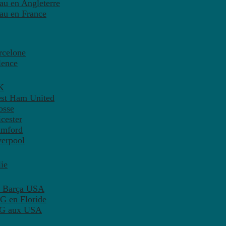
eau en Angleterre
eau en France
rcelone
lence
K
est Ham United
osse
cester
amford
verpool
ie
C Barça USA
G en Floride
PSG aux USA