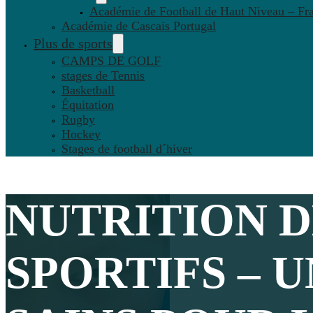
Académie de Football de Haut Niveau – Fr
Académie de Cascais Portugal
Plus de sports
CAMPS DE GOLF
stages de Tennis
Basketball
Équitation
Rugby
Hockey
Stages de football d´hiver
NUTRITION D
SPORTIFS – 