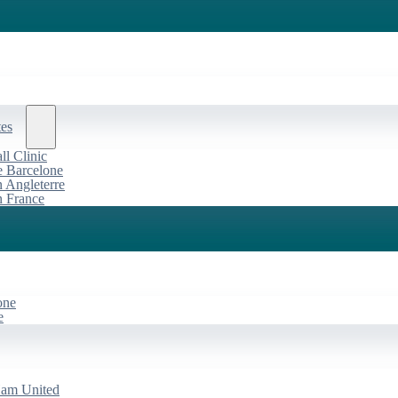
tes
l Clinic
de Barcelone
n Angleterre
n France
one
e
Ham United