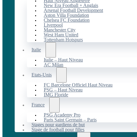
Haut Niveau Angleterre
New Era Football + Anglais
Arsenal Football Development
Aston Villa Foundation
Chelsea FC Foundation
Liverpool
Manchester City
West Ham United
Tottenham Hotspurs
Italie
Italie – Haut Niveau
AC Milan
Etats-Unis
FC Barcelone Officiel Haut Niveau
PSG – Haut Niveau
IMG Floride
France
PSG Academy Pro
Paris Saint Germain – Paris
Stages pour gardiens de but
Stage de football pour filles