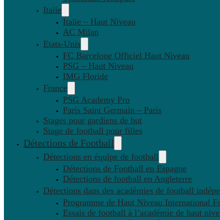
Italie
Italie – Haut Niveau
AC Milan
Etats-Unis
FC Barcelone Officiel Haut Niveau
PSG – Haut Niveau
IMG Floride
France
PSG Academy Pro
Paris Saint Germain – Paris
Stages pour gardiens de but
Stage de football pour filles
Détections de Football
Détections en équipe de football
Détections de Football en Espagne
Détections de football en Angleterre
Détections dans des académies de football indép
Programme de Haut Niveau International Fo
Essais de football à l’académie de haut niv