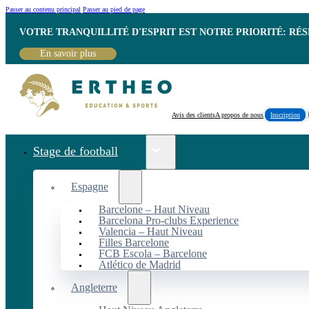
Passer au contenu principal
Passer au pied de page
VOTRE TRANQUILLITÉ D'ESPRIT EST NOTRE PRIORITÉ: RÉ
En savoir plus
Avis des clients
A propos de nous
Inscription
Stage de football
Espagne
Barcelone – Haut Niveau
Barcelona Pro-clubs Experience
Valencia – Haut Niveau
Filles Barcelone
FCB Escola – Barcelone
Atlético de Madrid
Angleterre