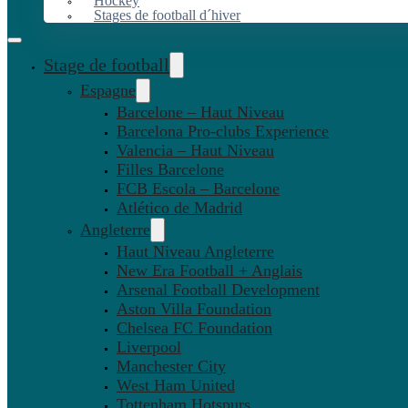
Hockey
Stages de football d´hiver
Stage de football
Espagne
Barcelone – Haut Niveau
Barcelona Pro-clubs Experience
Valencia – Haut Niveau
Filles Barcelone
FCB Escola – Barcelone
Atlético de Madrid
Angleterre
Haut Niveau Angleterre
New Era Football + Anglais
Arsenal Football Development
Aston Villa Foundation
Chelsea FC Foundation
Liverpool
Manchester City
West Ham United
Tottenham Hotspurs