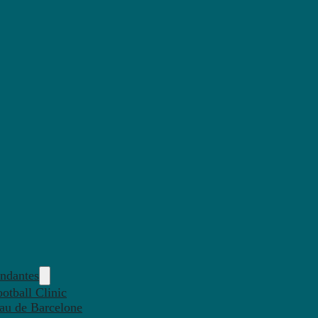
endantes
otball Clinic
eau de Barcelone