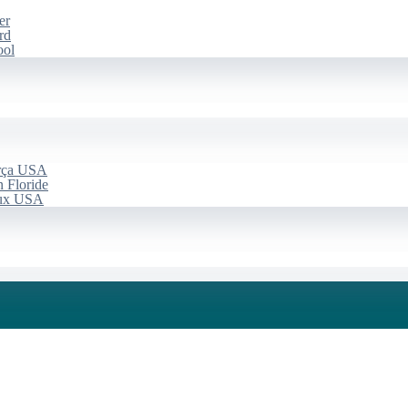
er
rd
ool
arça USA
 Floride
aux USA