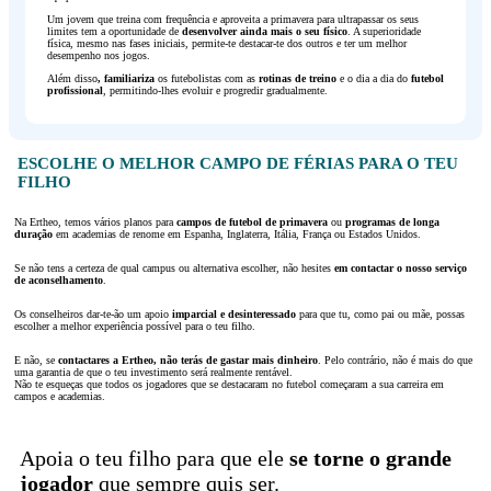
Um jovem que treina com frequência e aproveita a primavera para ultrapassar os seus
limites tem a oportunidade de
desenvolver ainda mais o seu físico
. A superioridade
física, mesmo nas fases iniciais, permite-te destacar-te dos outros e ter um melhor
desempenho nos jogos.
Além disso
,
familiariza
os futebolistas com as
rotinas de treino
e o dia a dia do
futebol
profissional
, permitindo-lhes evoluir e progredir gradualmente.
ESCOLHE O MELHOR CAMPO DE FÉRIAS PARA O TEU
FILHO
Na Ertheo, temos vários planos para
campos de futebol de primavera
ou
programas de longa
duração
em academias de renome em Espanha, Inglaterra, Itália, França ou Estados Unidos.
Se não tens a certeza de qual campus ou alternativa escolher, não hesites
em contactar o nosso serviço
de aconselhamento
.
Os conselheiros dar-te-ão um apoio
imparcial e desinteressado
para que tu, como pai ou mãe, possas
escolher a melhor experiência possível para o teu filho.
E não, se
contactares a Ertheo, não terás de gastar mais dinheiro
. Pelo contrário, não é mais do que
uma garantia de que o teu investimento será realmente rentável.
Não te esqueças que todos os jogadores que se destacaram no futebol começaram a sua carreira em
campos e academias.
Apoia o teu filho para que ele
se torne o grande
jogador
que sempre quis ser.