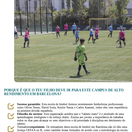
PORQUE É QUE O TEU FILHO DEVE IR PARA ESTE CAMPUS DE ALTO
RENDIMENTO EM BARCELONA?
Sucesso garantido
: Esta escola de futebol formou recentemente futebolistas profissionais
como Oliver Torres, David Soria, Keylor Navas e Carlos Kameni, todos eles com experiência
na primeira divisão espanhola.
Filosofia do sucesso
: Esta organização acredita que o “talento inato” é o resultado de uma
aprendizagem inteligente e do esforço diário. Ensina aos jovens a importância de trabalhar
todos os dias para alcançar os seus objectivos e dá prioridade à disciplina em detrimento do
talento.
Treinadores
experientes
: Os treinadores desta escola de futebol em Barcelona não só têm uma
licença UEFA A ou B, como também foram formados de acordo com a metodologia da escola.