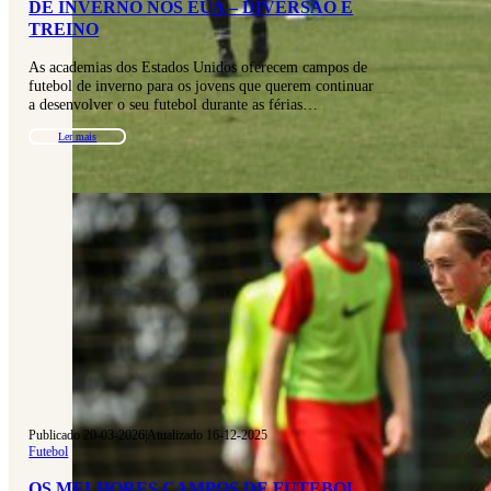
DE INVERNO NOS EUA – DIVERSÃO E
TREINO
As academias dos Estados Unidos oferecem campos de
futebol de inverno para os jovens que querem continuar
a desenvolver o seu futebol durante as férias…
Ler mais
Publicado 20-03-2026
|
Atualizado 16-12-2025
Futebol
OS MELHORES CAMPOS DE FUTEBOL