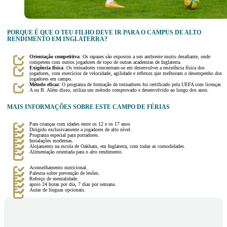
PORQUE É QUE O TEU FILHO DEVE IR PARA O CAMPUS DE ALTO
RENDIMENTO EM INGLATERRA?
Orientação competitiva
: Os rapazes são expostos a um ambiente muito desafiante, onde
competem com outros jogadores de topo de outras academias de Inglaterra.
Exigência física
: Os treinadores concentram-se em desenvolver a resistência física dos
jogadores, com exercícios de velocidade, agilidade e reflexos que melhoram o desempenho dos
jogadores em campo.
Método eficaz
: O programa de formação de treinadores foi certificado pela UEFA com licenças
A ou B. Além disso, utiliza um método comprovado e desenvolvido ao longo dos anos.
MAIS INFORMAÇÕES SOBRE ESTE CAMPO DE FÉRIAS
Para crianças com idades entre os 12 e os 17 anos
Dirigido exclusivamente a jogadores de alto nível.
Programa especial para portadores.
Instalações modernas.
Alojamento na escola de Oakham, em Inglaterra, com todas as comodidades.
Alimentação orientada para o alto rendimento.
Aconselhamento nutricional.
Palestra sobre prevenção de lesões.
Reforço de mentalidade.
apoio 24 horas por dia, 7 dias por semana.
Aulas de línguas opcionais.