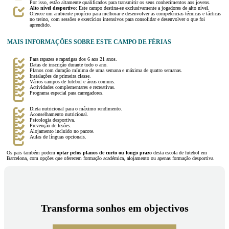
Por isso, estão altamente qualificados para transmitir os seus conhecimentos aos jovens.
Alto nível desportivo
: Este campo destina-se exclusivamente a jogadores de alto nível.
Oferece um ambiente propício para melhorar e desenvolver as competências técnicas e tácticas
no treino, com sessões e exercícios intensivos para consolidar e desenvolver o que foi
aprendido.
MAIS INFORMAÇÕES SOBRE ESTE CAMPO DE FÉRIAS
Para rapazes e raparigas dos 6 aos 21 anos.
Datas de inscrição durante todo o ano.
Planos com duração mínima de uma semana e máxima de quatro semanas.
Instalações de primeira classe.
Vários campos de futebol e áreas comuns.
Actividades complementares e recreativas.
Programa especial para carregadores.
Dieta nutricional para o máximo rendimento.
Aconselhamento nutricional.
Psicologia desportiva.
Prevenção de lesões.
Alojamento incluído no pacote.
Aulas de línguas opcionais.
Os pais também podem
optar
pelos planos de curto ou longo prazo
desta escola de futebol em
Barcelona, com opções que oferecem formação académica, alojamento ou apenas formação desportiva.
Transforma sonhos em objectivos