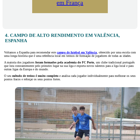
em França
4. CAMPO DE ALTO RENDIMENTO EM VALÊNCIA,
ESPANHA
Voltamos a Espanha para recomendar este
campo de futebol em Valência
, oferecido por uma escola com
uma longa história que é uma referência local em termos de formação de jogadores de todas as idades.
A maioria dos jogadores
foram formados pela academia do FC Porto
, um clube tradicional português
que luta constantemente pelo primeiro lugar na sua liga e exporta novos talentos para a liga local e para
outras ligas da Europa e do mundo.
O seu
método de treino é muito completo
e analisa cada jogador individualmente para melhorar os seus
pontos fracos e reforçar os seus pontos fortes.