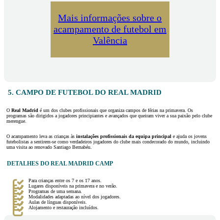
Mais informações sobre o
acampamento de futebol em
Valência
5. CAMPO DE FUTEBOL DO REAL MADRID
O
Real Madrid
é um dos clubes profissionais que organiza campos de férias na primavera. Os
programas são dirigidos a jogadores principiantes e avançados que queiram viver a sua paixão pelo clube
merengue.
O acampamento leva as crianças às
instalações profissionais da equipa principal
e ajuda os jovens
futebolistas a sentirem-se como verdadeiros jogadores do clube mais condecorado do mundo, incluindo
uma visita ao renovado Santiago Bernabéu.
DETALHES DO REAL MADRID CAMP
Para crianças entre os 7 e os 17 anos.
Lugares disponíveis na primavera e no verão.
Programas de uma semana.
Modalidades adaptadas ao nível dos jogadores.
Aulas de línguas disponíveis.
Alojamento e restauração incluídos.