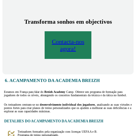
Transforma sonhos em objectivos
Contacta-nos
agora!
6. ACAMPAMENTO DA ACADEMIA BREIZH
Estamos em França para falar do
Breizh Academy
Camp. Oferece um programa de formação para
jogadores de todos os níveis, abrangendo os conceitos fundamentais da técnica e da tática no futebol.
Os treinadores centram-se no
desenvolvimento individual dos jogadores
, analisando as suas virtudes e
pontos fortes para criar planos de treino personalizados que os ajudem a melhorar as suas deficiências e a
explorar as suas capacidades máximas.
DETALHES DO ACAMPAMENTO DA ACADEMIA BREIZH
Treinadores formados pela organização com licenças UEFA A e B.
Programa de treino personalizado.