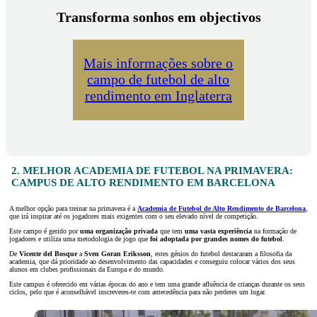
Transforma sonhos em objectivos
Mais informações sobre o
campo de futebol de alto
rendimento em Inglaterra
2. MELHOR ACADEMIA DE FUTEBOL NA PRIMAVERA:
CAMPUS DE ALTO RENDIMENTO EM BARCELONA
A melhor opção para treinar na primavera é a
Academia de Futebol de Alto Rendimento de Barcelona
,
que irá inspirar até os jogadores mais exigentes com o seu elevado nível de competição.
Este campo é gerido por
uma organização privada
que tem
uma vasta experiência
na formação de
jogadores e utiliza uma metodologia de jogo que
foi adoptada
por
grandes nomes do futebol
.
De
Vicente del Bosque
a
Sven Goran Eriksson
, estes génios do futebol destacaram a filosofia da
academia, que dá prioridade ao desenvolvimento das capacidades e conseguiu colocar vários dos seus
alunos em clubes profissionais da Europa e do mundo.
Este campus é oferecido em várias épocas do ano e tem uma grande afluência de crianças durante os seus
ciclos, pelo que é aconselhável inscreveres-te com antecedência para não perderes um lugar.