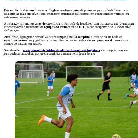
Esta
escola de alto rendimento em Inglaterra
oferece
testes
de primavera para os futebolistas mais
exigentes ao mais alto nível, com treinadores experientes que transmitem conhecimentos valiosos em
cada sessão de treino.
A instalação tem
muitos anos de
experiência na formação de jogadores, com treinadores que já ganharam
experiência como treinadores de
equipas
da Premier
ou
da EFL
, o que comprova o seu elevado nível
de formação.
Além disso, o programa desportivo destes campos é
muito completo
. Centra-se na melhoria do
repertório técnico
dos jogadores, ao mesmo tempo que aumenta a sua
compreensão do jogo
e o seu
sentido de trabalho em equipa.
Sem dúvida, o
acampamento de futebol de alto rendimento em Inglaterra
é uma opção invejável
para qualquer futebolista que queira continuar a treinar nesta época do ano.