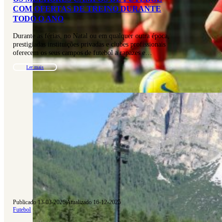
COM OFERTAS DE TREINO DURANTE
TODO O ANO
Durante as férias, no Natal ou em qualquer outra época,
prestigiadas instituições privadas e clubes profissionais
oferecem os seus campos de futebol a rapazes e…
Ler mais
Publicado 13-03-2026
|
Atualizado 16-12-2025
Futebol