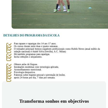
DETALHES DO PROGRAMA DA ESCOLA
Para rapazes e raparigas dos 14 aos 17 anos.
Os cursos duram entre duas e quatro semanas.
O treinador principal formou jogadores profissionais como Rubén Neves (atual médio da
seleção nacional) e André Silva (Sevilha, A.C. Milan)
Há também programas para raparigas.
Inclui refeições e alojamento.
Oferece aulas de línguas.
Instalações modernas com tecnologia aplicada.
Aconselhamento nutricional.
Psicologia desportiva.
Palestras sobre higiene pessoal e prevenção de lesões.
apoio 24 horas por dia, 7 dias por semana.
Transforma sonhos em objectivos