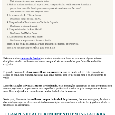
Mais informações sobre este campo de férias
2. Melhor academia de futebol na primavera: campus de alto rendimento em Barcelona
porque é que o teu filho deve ir para este campus de alto rendimento em Barcelona?
Mais informações sobre este campo de férias
3. Acampamento do PSG em França
Detalhes do campo de férias do PSG
4. Campo de Alto Rendimento em Valência, Espanha
Detalhes do programa da escola
5. Campo de futebol do Real Madrid
Detalhes do Real Madrid Camp
6. Acampamento da Academia Breizh
Detalhes do acampamento da Academia Breizh
porque é que é uma boa escolha ir para um campo de futebol na primavera?
Escolhe o melhor campo de férias para o teu filho
Existem muitos
campos de futebol
em todo o mundo com datas na primavera, alguns até com
disciplinas de alto rendimento ou intensivas que só são recomendadas para futebolistas de elite
exigentes.
E quando falamos do
clima maravilhoso da primavera
, não há muito a dizer. Esta época do ano
oferece as condições climatéricas ideais para jogar futebol sem ter de sofrer com o calor sufocante do
verão.
Desde
instalações privadas
a
clubes profissionais
, estas instalações apresentam os seus programas para
recrutar jogadores e proporcionam uma experiência profissional a todos os pais que querem apoiar os
seus filhos e ajudá-los a construir uma carreira futebolística de sucesso.
Neste post, falamos-te dos
melhores campos de futebol de primavera
, das suas vantagens, da história
das instalações que os oferecem e de todas as condições que envolvem a estadia dos jogadores, desde os
treinadores ao alojamento.
1. CAMPUS DE ALTO RENDIMENTO EM INGLATERRA