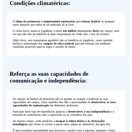
Condições climatéricas:
O
clima da primavera
é
simplesmente espetacular
para
treinar futebol
ou qualquer
outro desporto que tenha de ser praticado ao ar livre.
O clima fresco ajuda os jogadores a terem
um melhor
desempenho
físico
em campo, uma
vez que não têm de enfrentar as altas temperaturas do verão nem o frio do inverno.
Além disso, esta temperatura agradável não só beneficia os jogadores, como também
facilita a manutenção dos
campos de relva natural
para que estejam nas melhores
condições possíveis para os jogos e sessões de treino.
Reforça as suas capacidades de
comunicação e independência:
Os campos de futebol da primavera não só ajudam as crianças a melhorar as suas
capacidades em campo, como também lhes dão a oportunidade de
desenvolver
as suas
capacidades de comunicação
em diferentes ambientes.
Participar neste tipo de experiências ajuda-as a
desenvolver a sua independência
e a
sentirem-se confortáveis sem a supervisão ou os conselhos dos pais.
Ao mesmo tempo, pode ajudá-los a
escapar à
rotina diária e às distracções
tecnológicas
que levam os jovens a passar tanto tempo ao telemóvel, dia após dia.
É uma excelente oportunidade para entrar em contacto com a natureza, enquanto visitas