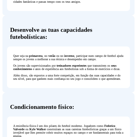
cidades fantásticas e passas tempo com os teus amigos.
Desenvolve as tuas capacidades
futebolísticas:
Quer seja na
primavera
, no
verão
ou no
inverno
, participar num campo de futebol ajuda
sempre os jovens a melhorar a sua técnica e desempenho em campo.
Os jovens são supervisionados por
treinadores experientes
que transmitem os
seus
conhecimentos
e anos de experiência aos futebolistas sob a forma de exercícios e dicas.
Além disso, são expostos a uma forte competição, em função das suas capacidades e do
seu nível, para que ganhem mais confiança no seu jogo e consolidem o que aprenderam.
Condicionamento físico:
A resistência física é um dos pilares do futebol moderno. Jogadores como
Federico
Valverde
ou
Kyle Walker
construíram as suas carreiras futebolísticas graças a um físico
invejável que lhes permite cobrir muitos espaços no campo e ser fundamentais para toda a
equipa.