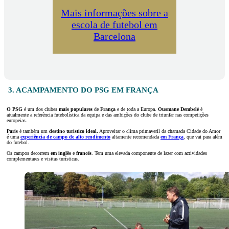
Mais informações sobre a
escola de futebol em
Barcelona
3. ACAMPAMENTO DO PSG EM FRANÇA
O PSG
é um dos clubes
mais populares
de
França
e de toda a Europa.
Ousmane Dembelé
é
atualmente a referência futebolística da equipa e das ambições do clube de triunfar nas competições
europeias.
Paris
é também um
destino turístico ideal.
Aproveitar o clima primaveril da chamada Cidade do Amor
é uma
experiência de campo de alto rendimento
altamente recomendada
em França
, que vai para além
do futebol.
Os campos decorrem
em inglês
e
francês
. Tem uma elevada componente de lazer com actividades
complementares e visitas turísticas.