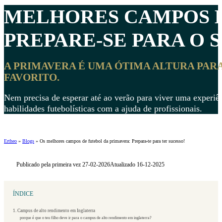
MELHORES
CAMPOS 
PREPARE-SE PARA O S
A PRIMAVERA É UMA ÓTIMA ALTURA PARA
FAVORITO.
Nem precisa de esperar até ao verão para viver uma experiên
habilidades futebolísticas com a ajuda de profissionais.
Ertheo
»
Blogs
»
Os melhores campos de futebol da primavera: Prepara-te para ter sucesso!
Publicado pela primeira vez 27-02-2026
Atualizado 16-12-2025
ÍNDICE
1. Campus de alto rendimento em Inglaterra
porque é que o teu filho deve ir para o campus de alto rendimento em inglaterra?