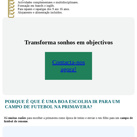
Actividades complementares e multidisciplinares.
Formação em francês e inglês.
Para rapazes e raparigas dos 9 aos 16 anos.
Alojamento e alimentação incluídos.
Transforma sonhos em objectivos
Contacta-nos
agora!
PORQUE É QUE É UMA BOA ESCOLHA IR PARA UM
CAMPO DE FUTEBOL NA PRIMAVERA?
Há
muitas razões
para escolher a primavera como época de treino e enviar o teu filho para um
campo de
futebol de renome
.