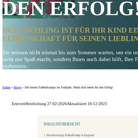
DEN ERFOLG!
DER FRÜHLING IST FÜR IHR KIND EI
LEIDENSCHAFT FÜR SEINEN LIEBL
Sie müssen nicht einmal bis zum Sommer warten, um ein unv
nicht nur Spaß macht, sondern Ihnen auch dabei hilft, Ihre F
verbessern.
Ertheo
»
Blogs
»
Die besten Fußballcamps im Frühjahr: Mach dich bereit für den Erfolg!
Erstveröffentlichung 27-02-2026
Aktualisiert 16-12-2025
INHALTSÜBERSICHT
1. Hochleistungs-Fußballcamp in England