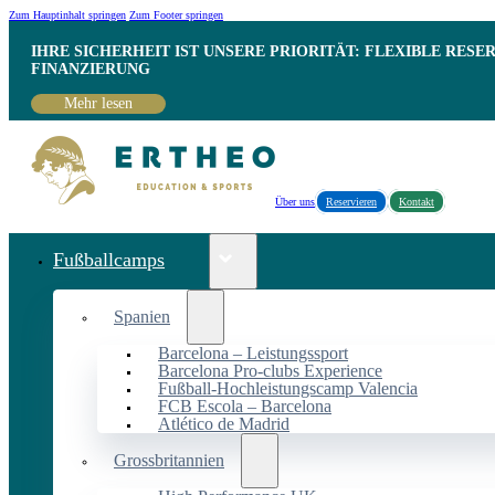
Zum Hauptinhalt springen
Zum Footer springen
IHRE SICHERHEIT IST UNSERE PRIORITÄT: FLEXIBLE RESE
INANZIERUNG
Mehr lesen
Über uns
Reservieren
Kontakt
Fußballcamps
Spanien
Barcelona – Leistungssport
Barcelona Pro-clubs Experience
Fußball-Hochleistungscamp Valencia
FCB Escola – Barcelona
Atlético de Madrid
Grossbritannien