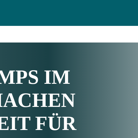
PS IM F
MACHEN
EIT FÜR