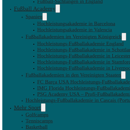
Fußball-Sichtungen in England
Fußball Academy
Spanien
Hochleistungsakademie in Barcelona
Hochleistungsakademie in Valencia
Fußballakademien im Vereinigten Königreich
Hochleistungs-Fußballakademie England
Hochleistungs-Fußballakademie in Schottla
Hochleistungs-Fußballakademie in Leiceste
Hochleistungs-Fußballakademie in Stamfor
Hochleistungs-Fußballakademie in Liverpo
Fußballakademien in den Vereinigten Staaten
FC Barça USA Hochleistungs-Fußballakad
IMG Florida Hochleistungs-Fußballakadem
PSG Academy USA – Profi-Fußballakadem
Hochleistungs-Fußballakademie in Cascais (Portu
Mehr Sport
Golfcamps
Tenniscamps
Basketball