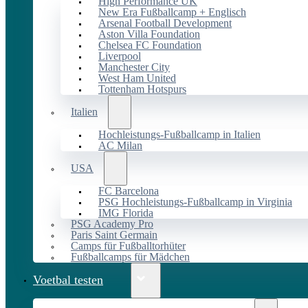
High Performance UK
New Era Fußballcamp + Englisch
Arsenal Football Development
Aston Villa Foundation
Chelsea FC Foundation
Liverpool
Manchester City
West Ham United
Tottenham Hotspurs
Italien
Hochleistungs-Fußballcamp in Italien
AC Milan
USA
FC Barcelona
PSG Hochleistungs-Fußballcamp in Virginia
IMG Florida
PSG Academy Pro
Paris Saint Germain
Camps für Fußballtorhüter
Fußballcamps für Mädchen
Voetbal testen