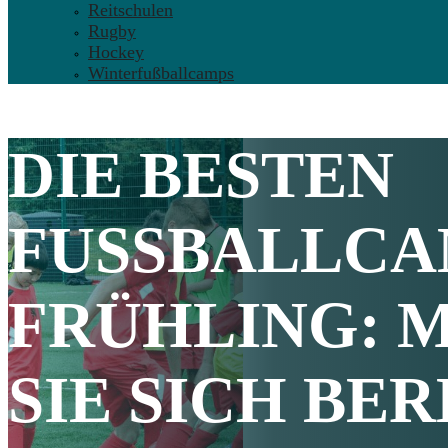
Reitschulen
Rugby
Hockey
Winterfußballcamps
DIE BESTEN
FUSSBALLCAM
RÜHLING
: 
SIE SICH BER