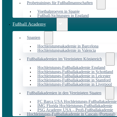
Probetrainings für Fußballmannschaften
Voetbalproeven in Spanje
Fußball-Sichtungen in England
Fußball Academy
Spanien
Hochleistungsakademie in Barcelona
Hochleistungsakademie in Valencia
Fußballakademien im Vereinigten Königreich
Hochleistungs-Fußballakademie England
Hochleistungs-Fußballakademie in Schottland
Hochleistungs-Fußballakademie in Leicester
Hochleistungs-Fußballakademie in Stamford
Hochleistungs-Fußballakademie in Liverpool
Fußballakademien in den Vereinigten Staaten
FC Barça USA Hochleistungs-Fußballakademie
IMG Florida Hochleistungs-Fußballakademie
PSG Academy USA – Profi-Fußballakademie
Hochleistungs-Fußballakademie in Cascais (Portugal)