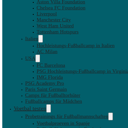
Aston Villa Foundation
Chelsea FC Foundation
Liverpool
Manchester City
West Ham United
Tottenham Hotspurs
Italien
Hochleistungs-Fußballcamp in Italien
AC Milan
USA
FC Barcelona
PSG Hochleistungs-Fußballcamp in Virgini
IMG Florida
PSG Academy Pro
Paris Saint Germain
Camps für Fußballtorhüter
Fußballcamps für Mädchen
Voetbal testen
Probetrainings für Fußballmannschaften
Voetbalproeven in Spanje