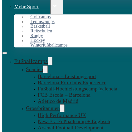
Mehr Sport
Golfcamps
Tenniscamps
Basketball
Reitschulen
Rugby
Hockey
Winterfußballcamps
Fußballcamps
Spanien
Barcelona – Leistungssport
Barcelona Pro-clubs Experience
Fußball-Hochleistungscamp Valencia
FCB Escola – Barcelona
Atlético de Madrid
Grossbritannien
High Performance UK
New Era Fußballcamp + Englisch
Arsenal Football Development