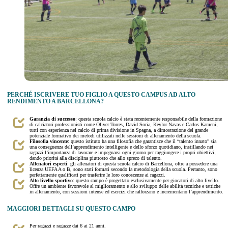
PERCHÉ ISCRIVERE TUO FIGLIO A QUESTO CAMPUS AD ALTO
RENDIMENTO A BARCELLONA?
Garanzia di successo
: questa scuola calcio è stata recentemente responsabile della formazione
di calciatori professionisti come Oliver Torres, David Soria, Keylor Navas e Carlos Kameni,
tutti con esperienza nel calcio di prima divisione in Spagna, a dimostrazione del grande
potenziale formativo dei metodi utilizzati nelle sessioni di allenamento della scuola.
Filosofia vincente
: questo istituto ha una filosofia che garantisce che il “talento innato” sia
una conseguenza dell’apprendimento intelligente e dello sforzo quotidiano, instillando nei
ragazzi l’importanza di lavorare e impegnarsi ogni giorno per raggiungere i propri obiettivi,
dando priorità alla disciplina piuttosto che allo spreco di talento.
Allenatori esperti
: gli allenatori di questa scuola calcio di Barcellona, oltre a possedere una
licenza UEFA A o B, sono stati formati secondo la metodologia della scuola. Pertanto, sono
perfettamente qualificati per trasferire le loro conoscenze ai ragazzi.
Alto livello sportivo
: questo campo è progettato esclusivamente per giocatori di alto livello.
Offre un ambiente favorevole al miglioramento e allo sviluppo delle abilità tecniche e tattiche
in allenamento, con sessioni intense ed esercizi che rafforzano e incrementano l’apprendimento.
MAGGIORI DETTAGLI SU QUESTO CAMPO
Per ragazzi e ragazze dai 6 ai 21 anni.