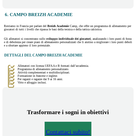
6. CAMPO BREIZH ACADEMIE
Restiamo in Francia per parlare del
Breizh Academie
Camp, che offre un programma di allenamento per
giocatori di tutti i livelli che ripassa le basi della tecnica e della tattica calcistica.
Gli allenatori si concentrano sullo
sviluppo individuale dei giocatori
, analizzando i loro punti di forza
e di debolezza per creare piani di allenamento personalizzati che li aiutino a migliorare i loro punti deboli
e a sfruttare appieno il loro potenziale.
DETTAGLI DEL CAMPO BREIZH ACADEMIE
Allenatori con licenza UEFA A e B formati dall’accademia.
Programma di allenamento personalizzato.
Attività complementari e multidisciplinari.
Formazione in francese e inglese.
Per ragazzi e ragazze dai 9 ai 16 anni.
Vitto e alloggio inclusi.
Trasformare i sogni in obiettivi
Contattaci subito!