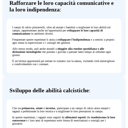
Rafforzare le loro capacità comunicative e
la loro indipendenza
:
I campi di calcio primaverili, oltre ad aiutare i bambini a migliorare le loro abilità sul
campo, rappresentano anche un’opportunità per
sviluppare le loro capacità di
comunicazione
in ambienti diversi.
Frequentare queste esperienze li aiuta a
sviluppare l’indipendenza
e a sentirsi a proprio
agio senza la supervisione o i consigli dei genitori.
Allo stesso modo, può anche aiutarli a
sfuggire alla routine quotidiana e alle
distrazioni tecnologiche
che portano i giovani a passare tanto tempo al cellulare ogni
giorno.
È un’ottima opportunità per entrare in contatto con la natura, visitando città meravigliose
e condividendole con i coetanei.
Sviluppo delle abilità calcistiche
:
Che sia
primavera
,
estate
o
inverno
, partecipare a un campo di calcio aiuta sempre i
ragazzi a perfezionare la loro tecnica e a migliorare le loro prestazioni in campo.
In queste esperienze, i ragazzi sono seguiti da
allenatori esperti
che
trasferiscono le loro
conoscenze
e i loro anni di esperienza sotto forma di esercitazioni e consigli per i
giocatori.