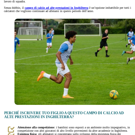
lavoro di squadra.
Senza dubbio, il
campo di calcio ad alte prestazioni in Inghilterra
è un’opzione imbattibile per tutti i
calciatori che vogliono continuare ad allenarsi in questo periodo dell’anno.
PERCHÉ ISCRIVERE TUO FIGLIO A QUESTO CAMPO DI CALCIO AD
ALTE PRESTAZIONI IN INGHILTERRA?
Attenzione alla competizione
: i bambini sono esposti a un ambiente molto impegnativo, in
competizione con altri giocatori di alto livello provenienti da altre accademie in Inghilterra.
Esigenza fisica
: gli allenatori si concentrano sullo sviluppo della resistenza fisica dei