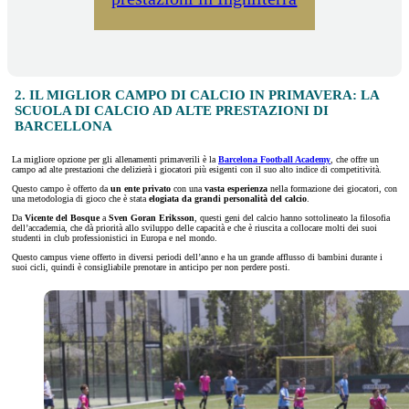
2. IL MIGLIOR CAMPO DI CALCIO IN PRIMAVERA: LA
SCUOLA DI CALCIO AD ALTE PRESTAZIONI DI
BARCELLONA
La migliore opzione per gli allenamenti primaverili è la
Barcelona Football Academy
, che offre un
campo ad alte prestazioni che delizierà i giocatori più esigenti con il suo alto indice di competitività.
Questo campo è offerto da
un ente privato
con una
vasta esperienza
nella formazione dei giocatori, con
una metodologia di gioco che è stata
elogiata da grandi personalità
del calcio
.
Da
Vicente del Bosque
a
Sven Goran Eriksson
, questi geni del calcio hanno sottolineato la filosofia
dell’accademia, che dà priorità allo sviluppo delle capacità e che è riuscita a collocare molti dei suoi
studenti in club professionistici in Europa e nel mondo.
Questo campus viene offerto in diversi periodi dell’anno e ha un grande afflusso di bambini durante i
suoi cicli, quindi è consigliabile prenotare in anticipo per non perdere posti.