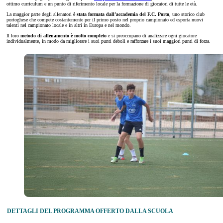
ottimo curriculum e un punto di riferimento locale per la formazione di giocatori di tutte le età.
La maggior parte degli allenatori
è stata formata dall’accademia del F.C. Porto
, uno storico club
portoghese che compete costantemente per il primo posto nel proprio campionato ed esporta nuovi
talenti nel campionato locale e in altri in Europa e nel mondo.
Il loro
metodo di allenamento è molto completo
e si preoccupano di analizzare ogni giocatore
individualmente, in modo da migliorare i suoi punti deboli e rafforzare i suoi maggiori punti di forza.
DETTAGLI DEL PROGRAMMA OFFERTO DALLA SCUOLA