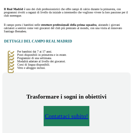
Il Real Madrid
è uno dei club professionistici che offre campi di calcio durante la primavera, con
programmi rivolti a ragazzi di livello da iniziale a intermedio che vogliono vivere la loro passione per il
club merengue.
Il campo porta i bambini nelle
strutture professionali della prima squadra
, aiutando i giovani
calciatori a sentirsi come veri giocatori del club più premiato al mondo, con una visita al rinnovato
Santiago Bernabeu.
DETTAGLI DEL CAMPO REAL MADRID
Per bambini dai 7 ai 17 anni.
Posti disponibili in primavera e in estate.
Programmi di una settimana.
Modalità adattate al livello dei giocatori.
Corsi di lingua disponibili.
Vitto e alloggio inclusi.
Trasformare i sogni in obiettivi
Contattaci subito!