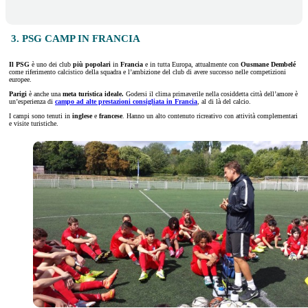
3. PSG CAMP IN FRANCIA
Il PSG
è uno dei club
più popolari
in
Francia
e in tutta Europa, attualmente con
Ousmane Dembelé
come riferimento calcistico della squadra e l’ambizione del club di avere successo nelle competizioni
europee.
Parigi
è anche una
meta turistica ideale.
Godersi il clima primaverile nella cosiddetta città dell’amore è
un’esperienza di
campo ad alte prestazioni consigliata in Francia
, al di là del calcio.
I campi sono tenuti in
inglese
e
francese
. Hanno un alto contenuto ricreativo con attività complementari
e visite turistiche.