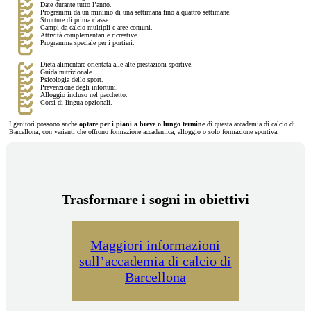
Date durante tutto l’anno.
Programmi da un minimo di una settimana fino a quattro settimane.
Strutture di prima classe.
Campi da calcio multipli e aree comuni.
Attività complementari e ricreative.
Programma speciale per i portieri.
Dieta alimentare orientata alle alte prestazioni sportive.
Guida nutrizionale.
Psicologia dello sport.
Prevenzione degli infortuni.
Alloggio incluso nel pacchetto.
Corsi di lingua opzionali.
I genitori possono anche
optare per i piani a breve o lungo termine
di questa accademia di calcio di
Barcellona, con varianti che offrono formazione accademica, alloggio o solo formazione sportiva.
Trasformare i sogni in obiettivi
Maggiori informazioni
sull’accademia di calcio di
Barcellona