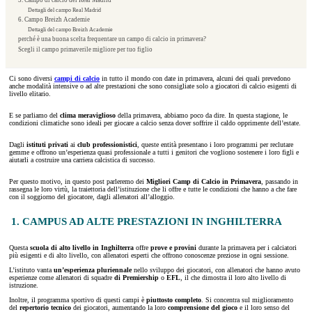
5. Campo di calcio del Real Madrid
Dettagli del campo Real Madrid
6. Campo Breizh Academie
Dettagli del campo Breizh Academie
perché è una buona scelta frequentare un campo di calcio in primavera?
Scegli il campo primaverile migliore per tuo figlio
Ci sono diversi
campi di calcio
in tutto il mondo con date in primavera, alcuni dei quali prevedono
anche modalità intensive o ad alte prestazioni che sono consigliate solo a giocatori di calcio esigenti di
livello elitario.
E se parliamo del
clima meraviglioso
della primavera, abbiamo poco da dire. In questa stagione, le
condizioni climatiche sono ideali per giocare a calcio senza dover soffrire il caldo opprimente dell’estate.
Dagli
istituti privati
ai
club professionistici
, queste entità presentano i loro programmi per reclutare
gemme e offrono un’esperienza quasi professionale a tutti i genitori che vogliono sostenere i loro figli e
aiutarli a costruire una carriera calcistica di successo.
Per questo motivo, in questo post parleremo dei
Migliori Camp di Calcio in Primavera
, passando in
rassegna le loro virtù, la traiettoria dell’istituzione che li offre e tutte le condizioni che hanno a che fare
con il soggiorno del giocatore, dagli allenatori all’alloggio.
1. CAMPUS AD ALTE PRESTAZIONI IN INGHILTERRA
Questa
scuola di alto livello in Inghilterra
offre
prove e provini
durante la primavera per i calciatori
più esigenti e di alto livello, con allenatori esperti che offrono conoscenze preziose in ogni sessione.
L’istituto vanta
un’esperienza pluriennale
nello sviluppo dei giocatori, con allenatori che hanno avuto
esperienze come allenatori di squadre
di Premiership
o
EFL
, il che dimostra il loro alto livello di
istruzione.
Inoltre, il programma sportivo di questi campi è
piuttosto completo
. Si concentra sul miglioramento
del
repertorio tecnico
dei giocatori, aumentando la loro
comprensione del gioco
e il loro senso del