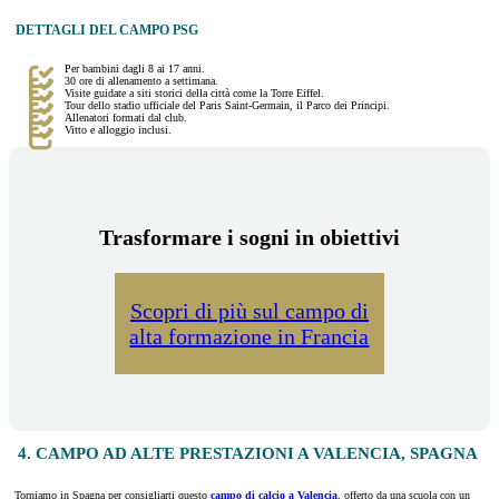
DETTAGLI DEL CAMPO PSG
Per bambini dagli 8 ai 17 anni.
30 ore di allenamento a settimana.
Visite guidate a siti storici della città come la Torre Eiffel.
Tour dello stadio ufficiale del Paris Saint-Germain, il Parco dei Principi.
Allenatori formati dal club.
Vitto e alloggio inclusi.
Trasformare i sogni in obiettivi
Scopri di più sul campo di
alta formazione in Francia
4. CAMPO AD ALTE PRESTAZIONI A VALENCIA, SPAGNA
Torniamo in Spagna per consigliarti questo
campo di calcio a Valencia
, offerto da una scuola con un