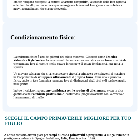
Inoltre, vengono sottoposti a contesti altamente competitivi, a seconda delle loro capacità
e del loro livello, in modo da acquisire maggiore fiducia nel loro gioco e consolidare i
nuovi apprendimenti che stanno ricevendo.
Condizionamento fisico
:
La resistenza fisica è uno dei pilastri del calcio moderno. Giocatori come
Federico
Valverde
e
Kyle Walker
hanno costruito la loro carriera calcistica su un fisico invidiabile
che permette loro di coprire molto spazio in campo e di essere fondamentali per tutta la
squadra.
Un giovane calciatore che si allena spesso e sfrutta la primavera per spingersi al massimo
ha l’opportunità di
sviluppare ulteriormente il proprio fisico
. Avere una superiorità
fisica, anche in fase formativa, permette loro di distinguersi dagli altri e di rendere meglio
nelle partite.
Inoltre, i calciatori
prendono confidenza con le routine di allenamento
e con la vita
quotidiana nell’
ambiente professionale
, evolvendosi progressivamente con la crescita e
l’avanzamento di livello.
SCEGLI IL CAMPO PRIMAVERILE MIGLIORE PER TUO
FIGLIO
A Ertheo abbiamo diversi piani per
campi di calcio primaverili
o
programmi a lungo termine
in
prestigiose accademie in Spagna, Inghilterra, Italia, Francia o Stati Uniti.