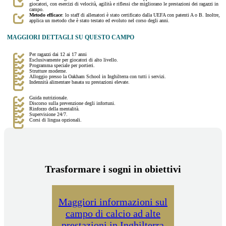
giocatori, con esercizi di velocità, agilità e riflessi che migliorano le prestazioni dei ragazzi in
campo.
Metodo efficace
: lo staff di allenatori è stato certificato dalla UEFA con patenti A o B. Inoltre,
applica un metodo che è stato testato ed evoluto nel corso degli anni.
MAGGIORI DETTAGLI SU QUESTO CAMPO
Per ragazzi dai 12 ai 17 anni
Esclusivamente per giocatori di alto livello.
Programma speciale per portieri.
Strutture moderne.
Alloggio presso la Oakham School in Inghilterra con tutti i servizi.
Indennità alimentare basata su prestazioni elevate.
Guida nutrizionale.
Discorso sulla prevenzione degli infortuni.
Rinforzo della mentalità.
Supervisione 24/7.
Corsi di lingua opzionali.
Trasformare i sogni in obiettivi
Maggiori informazioni sul
campo di calcio ad alte
prestazioni in Inghilterra