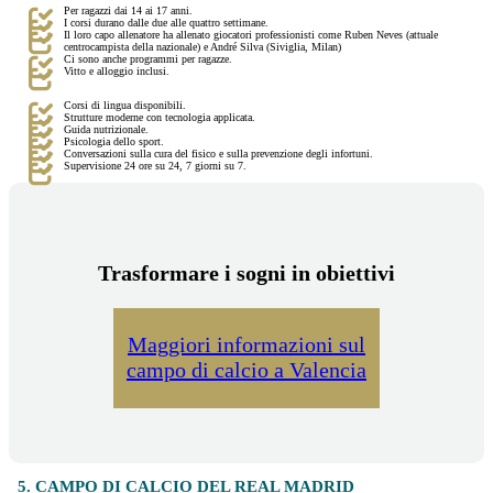
Per ragazzi dai 14 ai 17 anni.
I corsi durano dalle due alle quattro settimane.
Il loro capo allenatore ha allenato giocatori professionisti come Ruben Neves (attuale
centrocampista della nazionale) e André Silva (Siviglia, Milan)
Ci sono anche programmi per ragazze.
Vitto e alloggio inclusi.
Corsi di lingua disponibili.
Strutture moderne con tecnologia applicata.
Guida nutrizionale.
Psicologia dello sport.
Conversazioni sulla cura del fisico e sulla prevenzione degli infortuni.
Supervisione 24 ore su 24, 7 giorni su 7.
Trasformare i sogni in obiettivi
Maggiori informazioni sul
campo di calcio a Valencia
5. CAMPO DI CALCIO DEL REAL MADRID