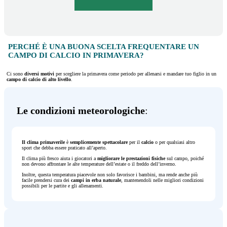
PERCHÉ È UNA BUONA SCELTA FREQUENTARE UN
CAMPO DI CALCIO IN PRIMAVERA?
Ci sono
diversi motivi
per scegliere la primavera come periodo per allenarsi e mandare tuo figlio in un
campo di calcio di alto livello
.
Le condizioni meteorologiche
:
Il clima primaverile
è
semplicemente spettacolare
per il
calcio
o per qualsiasi altro
sport che debba essere praticato all’aperto.
Il clima più fresco aiuta i giocatori a
migliorare le prestazioni fisiche
sul campo, poiché
non devono affrontare le alte temperature dell’estate o il freddo dell’inverno.
Inoltre, questa temperatura piacevole non solo favorisce i bambini, ma rende anche più
facile prendersi cura dei
campi in erba naturale
, mantenendoli nelle migliori condizioni
possibili per le partite e gli allenamenti.