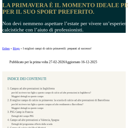
LA PRIMAVERA È IL MOMENTO IDEALE PER
PER IL SUO SPORT PREFERITO.
Non devi nemmeno aspettare l’estate per vivere un’esperienza 
calcistiche con l’aiuto di professionisti.
Ertheo
»
Blogs
»
I migliori campi di calcio primaverili: preparati al successo!
Pubblicato per la prima volta 27-02-2026
Aggiornato 16-12-2025
INDICE DEI CONTENUTI
1. Campus ad alte prestazioni in Inghilterra
perché iscrivere tuo figlio a questo campo di calcio ad alte prestazioni in Inghilterra?
Maggiori dettagli su questo campo
2. Il miglior campo di calcio in primavera: la scuola di calcio ad alte prestazioni di Barcellona
perché iscrivere tuo figlio a questo campus ad alto rendimento a Barcellona?
Maggiori dettagli su questo campo
3. PSG Camp in Francia
Dettagli del campo PSG
4. Campo ad alte prestazioni a Valencia, Spagna
Dettagli del programma offerto dalla scuola