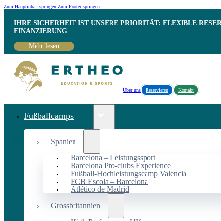
Zum Hauptinhalt springen
Zum Footer springen
IHRE SICHERHEIT IST UNSERE PRIORITÄT: FLEXIBLE RESE
INANZIERUNG
Mehr lesen
Über uns
Reservieren
Kontakt
Fußballcamps
Spanien
Barcelona – Leistungssport
Barcelona Pro-clubs Experience
Fußball-Hochleistungscamp Valencia
FCB Escola – Barcelona
Atlético de Madrid
Grossbritannien