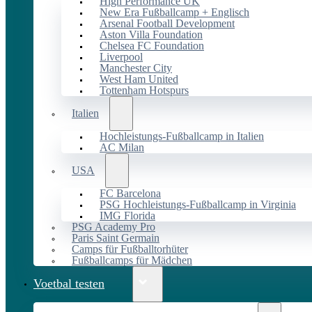
High Performance UK
New Era Fußballcamp + Englisch
Arsenal Football Development
Aston Villa Foundation
Chelsea FC Foundation
Liverpool
Manchester City
West Ham United
Tottenham Hotspurs
Italien
Hochleistungs-Fußballcamp in Italien
AC Milan
USA
FC Barcelona
PSG Hochleistungs-Fußballcamp in Virginia
IMG Florida
PSG Academy Pro
Paris Saint Germain
Camps für Fußballtorhüter
Fußballcamps für Mädchen
Voetbal testen