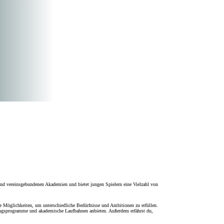
n und vereinsgebundenen Akademien und bietet jungen Spielern eine Vielzahl von
le Möglichkeiten, um unterschiedliche Bedürfnisse und Ambitionen zu erfüllen.
ingsprogramme und akademische Laufbahnen anbieten. Außerdem erfährst du,