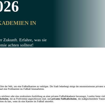
026
DEMIEN IN L
r Zukunft. Erfahre, was sie
mie achten solltest!
n Orte der Welt, um eine Fußballkarriere zu verfolgen. Die Stadt beherbergt einige der renommiertesten private
auf eine Profikarriere im Fußball hinzuarbeiten.
 möchtest oder eine strukturierte Ausbildung an einer privaten Fußballakademie bevorzugst, London bietet vie
lschulen
, die an Profivereine angeschlossen sind, und
privaten Fußballschulen
, die maßgeschneiderte Train
ten du hast, wenn du eine Karriere im Fußball anstrebst.