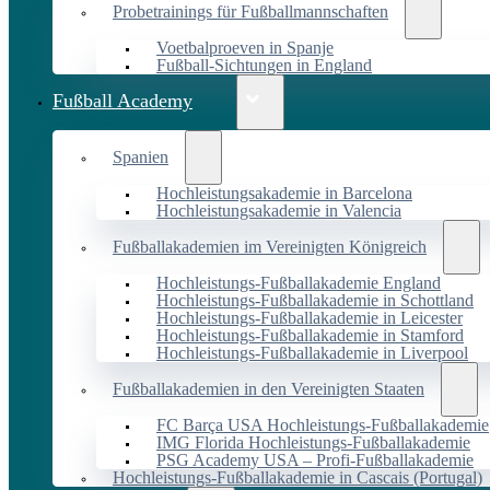
Probetrainings für Fußballmannschaften
Voetbalproeven in Spanje
Fußball-Sichtungen in England
Fußball Academy
Spanien
Hochleistungsakademie in Barcelona
Hochleistungsakademie in Valencia
Fußballakademien im Vereinigten Königreich
Hochleistungs-Fußballakademie England
Hochleistungs-Fußballakademie in Schottland
Hochleistungs-Fußballakademie in Leicester
Hochleistungs-Fußballakademie in Stamford
Hochleistungs-Fußballakademie in Liverpool
Fußballakademien in den Vereinigten Staaten
FC Barça USA Hochleistungs-Fußballakademie
IMG Florida Hochleistungs-Fußballakademie
PSG Academy USA – Profi-Fußballakademie
Hochleistungs-Fußballakademie in Cascais (Portugal)