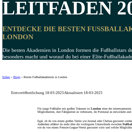
LEITFADEN 2
ENTDECKE DIE BESTEN FUSSBALLAKA
ONDON
Die besten Akademien in London formen die Fußballstars de
besonders macht und worauf du bei einer Elite-Fußballakade
Ertheo
»
Blogs
»
Besten Fußballakademien in London
Erstveröffentlichung 18-03-2025
Aktualisiert 18-03-2025
Für junge Fußballer mit großen Träumen ist
London
einer der interessanteste
Möglichkeiten, ihre Fähigkeiten zu verbessern, ihr Potenzial zu entwickeln und 
Egal, ob du von einem großen Verein wie Arsenal oder Chelsea gescoutet werden
Außerdem erfährst du mehr über die wichtigsten Unterschiede zwischen
Fußbal
wie du von einem Premier-League-Verein gescoutet wirst und welche Möglichkei