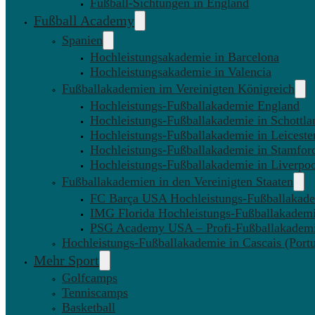
Fußball-Sichtungen in England
Fußball Academy
Spanien
Hochleistungsakademie in Barcelona
Hochleistungsakademie in Valencia
Fußballakademien im Vereinigten Königreich
Hochleistungs-Fußballakademie England
Hochleistungs-Fußballakademie in Schottla
Hochleistungs-Fußballakademie in Leiceste
Hochleistungs-Fußballakademie in Stamfor
Hochleistungs-Fußballakademie in Liverpo
Fußballakademien in den Vereinigten Staaten
FC Barça USA Hochleistungs-Fußballakad
IMG Florida Hochleistungs-Fußballakadem
PSG Academy USA – Profi-Fußballakadem
Hochleistungs-Fußballakademie in Cascais (Portu
Mehr Sport
Golfcamps
Tenniscamps
Basketball