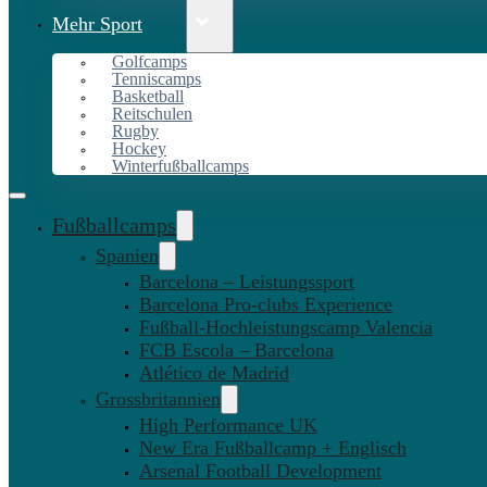
Mehr Sport
Golfcamps
Tenniscamps
Basketball
Reitschulen
Rugby
Hockey
Winterfußballcamps
Fußballcamps
Spanien
Barcelona – Leistungssport
Barcelona Pro-clubs Experience
Fußball-Hochleistungscamp Valencia
FCB Escola – Barcelona
Atlético de Madrid
Grossbritannien
High Performance UK
New Era Fußballcamp + Englisch
Arsenal Football Development