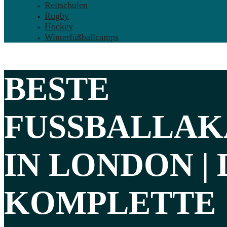
Reitschulen
Rugby
Hockey
Winterfußballcamps
BESTE
FUSSBALLAK
IN LONDON |
KOMPLETTE