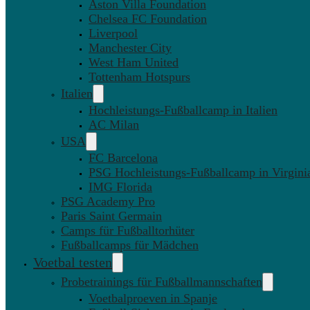
Aston Villa Foundation
Chelsea FC Foundation
Liverpool
Manchester City
West Ham United
Tottenham Hotspurs
Italien
Hochleistungs-Fußballcamp in Italien
AC Milan
USA
FC Barcelona
PSG Hochleistungs-Fußballcamp in Virgini
IMG Florida
PSG Academy Pro
Paris Saint Germain
Camps für Fußballtorhüter
Fußballcamps für Mädchen
Voetbal testen
Probetrainings für Fußballmannschaften
Voetbalproeven in Spanje