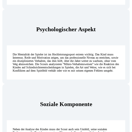
Psychologischer Aspekt
Die Mentalität der Spieler ist im Hochleistungssport extrem wichtig. Das Kind muss
Interesse, Reife und Motivation zeigen, um das professionelle Niveau zu erreichen, sowie
ein diszipliniertes Verhalten, das ihm hilft, über die Jahre weiter zu wachsen, ohne vom
Weg abzuweichen. Die Scouts analysieren “Mikro-Verhaltensweisen” wie die Reaktion des
Kindes auf Schiedsrichterentscheidungen in Spielen, die Art und Weise, wie es sich bei
Konflikten auf dem Spielfeld verhält oder wie es mit seinen eigenen Fehlern umgeht.
Soziale Komponente
Neben der Analyse des Kindes muss der Scout auch sein Umfeld, seine sozialen