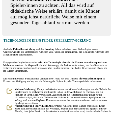
Spieler/innen zu achten. All das wird auf
didaktische Weise erklärt, damit die Kinder
auf möglichst natürliche Weise mit einem
gesunden Tagesablauf vertraut werden.
TECHNOLOGIE IM DIENSTE DER SPIELERENTWICKLUNG
Auch die
Fußballentwicklung
und das
Scouting
haben sich dank neuer Technologien enorm
weiterentwickelt, die umfassendere Analysen von Fußballern ermöglichen, die sich auf ihr Alter und ihre
Möglichkeiten konzentrieren.
Entgegen dem Irrglauben mancher
wird die Technologie niemals die Trainer oder die anpassbaren
Methoden ersetzen
. Im Gegenteil, sie sind Werkzeuge, die Trainer heute nutzen, um ihre Konzepte zu
vertiefen und einen spürbareren Einfluss auf ihre Spieler zu haben, mit harten Beweisen und Daten, die
ihr Wissen untermauern.
Die renommiertesten Fußballcamps verfügen über Tools, die den Trainern
Videoaufzeichnungen
in
Echtzeit zur Verfügung stellen, um die Leistung der Spieler in jeder Trainingseinheit zu bewerten.
Videoaufzeichnung
: Camps und Akademien nutzen Videoaufzeichnungen, um die Technik der
Spieler/innen zu analysieren und kleinste Fehler in der Ausführung zu erkennen, die ein
Problem in ihrem Spiel verursachen. Außerdem ist die Videotechnik sehr genau für die
taktische Analyse, da sie das Verhalten des Spielers in den verschiedenen Spielphasen klar
aufzeigt und ein unschlagbares Korrekturinstrument ist, um Automatismen und vorbereitete
Spielzüge zu verstärken.
Ausführliche und individuelle Auswertung
: Am Ende jedes Camps erhalten die Eltern
einen detaillierten Bericht mit den Vorzügen, Stärken und Schwächen des Spielers; mit der
Absicht, dass jeder Bereich in der Akademie maximal bearbeitet wird, damit sich der Spieler in