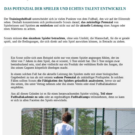
DAS POTENZIAL DER SPIELER UND ECHTES TALENT ENTWICKELN
Der
Trainingsfußball
unterscheidet sich in vielen Punkten von dem Fußball, den wir auf der Elitestufe
sehen. Deshalb konzentrieren sich professionelle Scouts darauf,
das zukünftige Potenzial
von
Spielerinnen und Spielern
zu entdecken
und nicht nur auf die
aktuelle Leistung
eines Jungen oder
eines Mädchens zu achten.
Scouts müssen
den einzelnen Spieler betrachten
, ohne sein Umfeld, die Mannschaft, für die er gerade
spielt, und die Bedingungen, die sich direkt auf sein Spiel auswirken können, in Betracht zu ziehen.
Ein Scout sollte sich zum Beispiel nicht nur von einem Spieler angezogen fühlen, der im
Alter von 7 Jahren in dem Spiel, das er scoutet, 5 Tore erzielt hat. Die 5 Tore mögen zwar
beeindruckend sein, sind aber vielleicht nur ein Produkt der verfrühten Reife des Jungen, die
ihn seinen Gegnern körperlich überlegen macht.
In einem solchen Fall hat die aktuelle Leistung des Spielers mehr mit einer biologischen
Gegebenheit zu tun als mit seinem
wahren Potenzial
als zukünftiger Profispieler. In solchen
Fällen sollten Scouts
die Fähigkeiten des Spielers gründlich analysieren
, bevor sie auf
ihn setzen, ihn unter Vertrag nehmen oder ihn einem Verein oder einer Fußballakademie
empfehlen.
Aus all diesen Gründen ist es für einen heranwachsenden Spieler wichtig,
Teil einer
Fußballakademie zu sein
oder an regelmäßigen
Fußballcamps
teilzunehmen, denn so kann
er sich in allen Facetten des Spiels entwickeln.