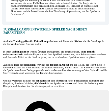
Bedingungen, die Beziehung zu seinen Eltern und alle außersportlichen Aspekte
analysieren, die seiner Fußballkarriere nützen oder schaden könnten. Ein Junge, der in
einem dysfunktionalen oder benachteiligten Elternhaus lebt, kann sich in einem solchen
Umfeld leider nicht voll entfalten. Deshalb bewerten die Scouts all diese zukünftigen
Situationen und die Investitionen, die ihre Einrichtung tätigen müsste, um den Spieler zu
“produzieren”.
FUSSBALLCAMPS ENTWICKELN SPIELER NACH DIESEN P
ARAMETERN
Auch
die Trainingspläne
für Fußballcamps
basieren auf diesen
vier Säulen
, die die Grundlage für
die Entwicklung eines Spielers bilden.
In jeder
Trainingseinheit
werden Übungen durchgeführt, die darauf abzielen,
seine Technik
weiterzuentwickeln
und sein Repertoire auf dem Spielfeld zu erweitern, sein Selbstvertrauen zu stärken
und ihm mehr Mittel an die Hand zu geben, um in verschiedenen Spielsituationen zu glänzen.
Außerdem legen sie
besonderen Wert
auf den
taktischen Aspekt
und die Rollen, die jeder Spieler je
nach der Position, die er im Training des Trainers einnimmt, erfüllen muss. Die Kinder wachsen durch
die Spiele unter diesen Bedingungen sehr stark, verbessern ihre Wahrnehmung auf dem Spielfeld und ihr
Spielverständnis und verbessern ihre Entscheidungsfindung.
Und das Wachstum ist nicht nur
fußballerisch
oder
körperlich
, diese Fußballcamps beinhalten auch
Gespräche, die darauf abzielen,
die Mentalität
der Spieler
zu stärken
und ihnen die Bedeutung von
Disziplin und Ausdauer im Hochleistungssport zu vermitteln.