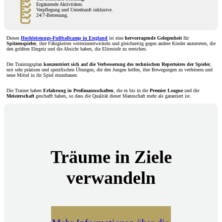
Ergänzende Aktivitäten.
Verpflegung und Unterkunft inklusive.
24/7-Betreuung.
Dieses
Hochleistungs-Fußballcamp in England
ist eine
hervorragende Gelegenheit
für
Spitzenspieler
, ihre Fähigkeiten weiterzuentwickeln und gleichzeitig gegen andere Kinder anzutreten, die
den größten Ehrgeiz und die Absicht haben, die Elitestufe zu erreichen.
Der Trainingsplan
konzentriert sich auf die Verbesserung des technischen Repertoires der Spieler
,
mit sehr präzisen und spezifischen Übungen, die den Jungen helfen, ihre Bewegungen zu verfeinern und
neue Mittel in ihr Spiel einzubauen.
Die Trainer haben
Erfahrung in Profimannschaften
, die es bis in die
Premier League
und die
Meisterschaft
geschafft haben, so dass die Qualität dieser Mannschaft mehr als garantiert ist.
Träume in Ziele
verwandeln