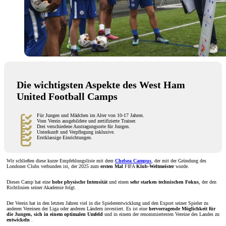
Die wichtigsten Aspekte des West Ham
United Football Camps
Für Jungen und Mädchen im Alter von 10-17 Jahren.
Vom Verein ausgebildete und zertifizierte Trainer.
Drei verschiedene Austragungsorte für Jungen.
Unterkunft und Verpflegung inklusive.
Erstklassige Einrichtungen.
Wir schließen diese kurze Empfehlungsliste mit dem
Chelsea Campus
, der mit der Gründung des
Londoner Clubs verbunden ist, der 2025 zum
ersten Mal
FIFA
Klub-Weltmeister
wurde.
Dieses Camp hat eine
hohe physische Intensität
und einen
sehr starken technischen Fokus
, der den
Richtlinien seiner Akademie folgt.
Der Verein hat in den letzten Jahren viel in die Spielerentwicklung und den Export seiner Spieler zu
anderen Vereinen der Liga oder anderen Ländern investiert. Es ist eine
hervorragende Möglichkeit für
die Jungen, sich in einem optimalen Umfeld
und in einem der renommiertesten Vereine des Landes zu
entwickeln
.