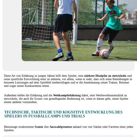
Diese Art von Erfahrung in jungen Jahren hilft dem Spieler, eine
stärkere Disziplin zu entwickeln
und
seine sportliche Entwicklung ernst zu nehmen, vor allem, wenn er sieht, dass sich seine Bemühungen in
besseren Leistungen auf dem Spielfeld niederschlagen und er die Anerkennung seiner Trainer, Betreuer
und sogar seiner Konkurrenten erntet.
Außerdem helfen die Erfahrung und die
Wettkampferfahrung
dabei, eine Wettbewerbsmentalität zu
entwickeln, die auch für Scouts von grundlegender Bedeutung ist, wenn es darum geht, einen Spieler
einem anderen vorzuziehen.
TECHNISCHE, TAKTISCHE UND KOGNITIVE ENTWICKLUNG DES
SPIELERS IN FUSSBALLCAMPS UND TRIALS
Heutzutage strukturieren
Scouts
ihre
Auswahlprozesse
anhand von vier Säulen oder Facetten eines jeden
Spielers.