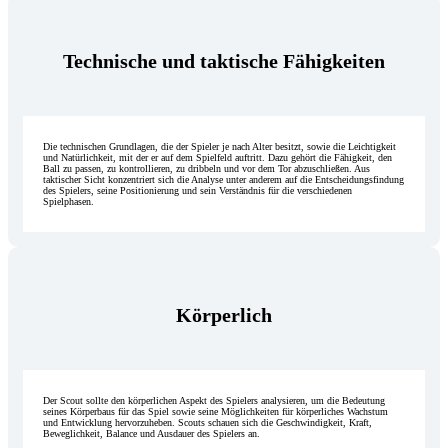
Technische und taktische Fähigkeiten
Die technischen Grundlagen, die der Spieler je nach Alter besitzt, sowie die Leichtigkeit
und Natürlichkeit, mit der er auf dem Spielfeld auftritt. Dazu gehört die Fähigkeit, den
Ball zu passen, zu kontrollieren, zu dribbeln und vor dem Tor abzuschließen. Aus
taktischer Sicht konzentriert sich die Analyse unter anderem auf die Entscheidungsfindung
des Spielers, seine Positionierung und sein Verständnis für die verschiedenen
Spielphasen.
Körperlich
Der Scout sollte den körperlichen Aspekt des Spielers analysieren, um die Bedeutung
seines Körperbaus für das Spiel sowie seine Möglichkeiten für körperliches Wachstum
und Entwicklung hervorzuheben. Scouts schauen sich die Geschwindigkeit, Kraft,
Beweglichkeit, Balance und Ausdauer des Spielers an.