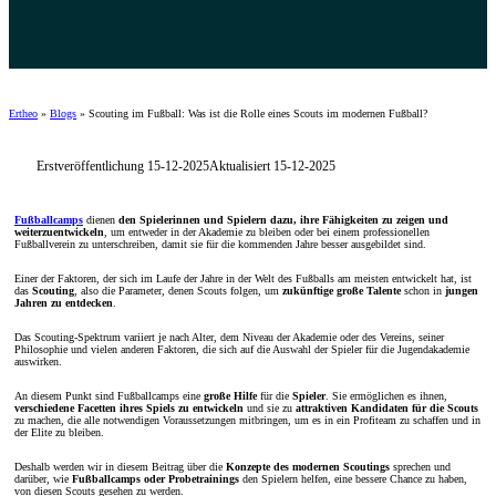
Ertheo
»
Blogs
»
Scouting im Fußball: Was ist die Rolle eines Scouts im modernen Fußball?
Erstveröffentlichung 15-12-2025
Aktualisiert 15-12-2025
Fußballcamps
dienen
den Spielerinnen und Spielern dazu, ihre Fähigkeiten zu zeigen und
weiterzuentwickeln
, um entweder in der Akademie zu bleiben oder bei einem professionellen
Fußballverein zu unterschreiben, damit sie für die kommenden Jahre besser ausgebildet sind.
Einer der Faktoren, der sich im Laufe der Jahre in der Welt des Fußballs am meisten entwickelt hat, ist
das
Scouting
, also die Parameter, denen Scouts folgen, um
zukünftige große Talente
schon in
jungen
Jahren
zu entdecken
.
Das Scouting-Spektrum variiert je nach Alter, dem Niveau der Akademie oder des Vereins, seiner
Philosophie und vielen anderen Faktoren, die sich auf die Auswahl der Spieler für die Jugendakademie
auswirken.
An diesem Punkt sind Fußballcamps eine
große Hilfe
für die
Spieler
. Sie ermöglichen es ihnen,
verschiedene Facetten ihres Spiels zu entwickeln
und sie zu
attraktiven Kandidaten für die Scouts
zu machen, die alle notwendigen Voraussetzungen mitbringen, um es in ein Profiteam zu schaffen und in
der Elite zu bleiben.
Deshalb werden wir in diesem Beitrag über die
Konzepte des modernen Scoutings
sprechen und
darüber, wie
Fußballcamps oder Probetrainings
den Spielern helfen, eine bessere Chance zu haben,
von diesen Scouts gesehen zu werden.