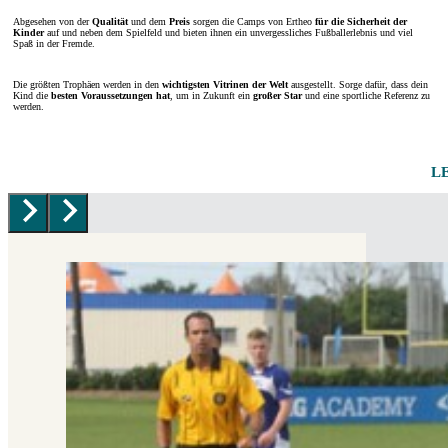
Abgesehen von der
Qualität
und dem
Preis
sorgen die Camps von Ertheo
für die Sicherheit der
Kinder
auf und neben dem Spielfeld und bieten ihnen ein unvergessliches Fußballerlebnis und viel
Spaß in der Fremde.
Die größten Trophäen werden in den
wichtigsten Vitrinen der Welt
ausgestellt. Sorge dafür, dass dein
Kind die
besten Voraussetzungen hat
, um in Zukunft ein
großer Star
und eine sportliche Referenz zu
werden.
L