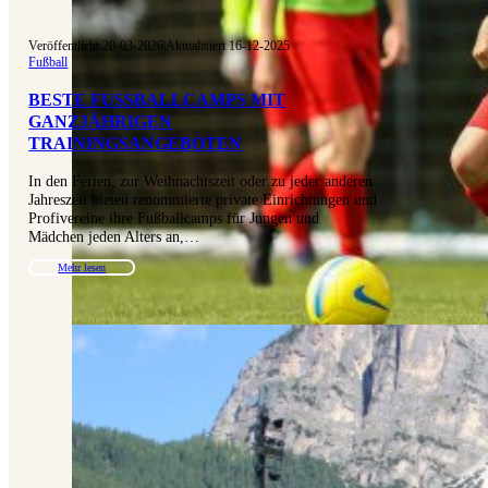
Veröffentlicht 20-03-2026
|
Aktualisiert 16-12-2025
Fußball
BESTE FUSSBALLCAMPS MIT G
ANZJÄHRIGEN T
RAININGSANGEBOTEN
In den Ferien, zur Weihnachtszeit oder zu jeder anderen
Jahreszeit bieten renommierte private Einrichtungen und
Profivereine ihre Fußballcamps für Jungen und
Mädchen jeden Alters an,…
Mehr lesen