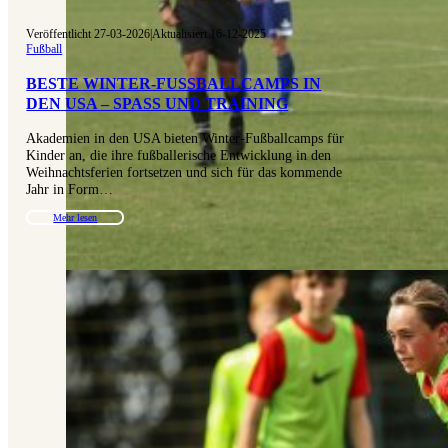
Veröffentlicht 27-03-2026
|
Aktualisiert 16-12-2025
Fußball
BESTE WINTER-FUSSBALLCAMPS IN D
EN USA – SPASS UND TRAINING
Akademien in den USA bieten Winter-Fußballcamps für
Kinder an, die ihre fußballerische Entwicklung in den
Weihnachtsferien fortsetzen und sich für das kommende
Jahr in Form…
Mehr lesen